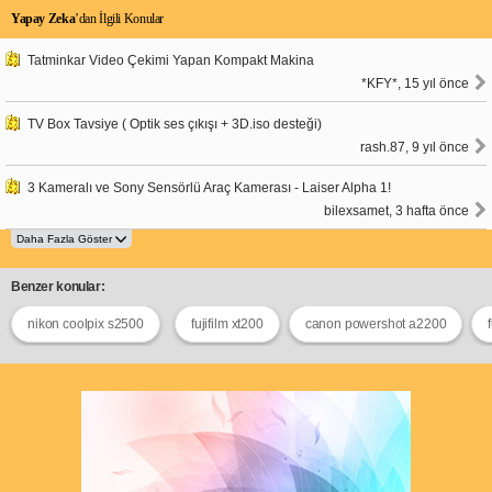
Yapay Zeka
’dan İlgili Konular
Tatminkar Video Çekimi Yapan Kompakt Makina
*KFY*, 15 yıl önce
TV Box Tavsiye ( Optik ses çıkışı + 3D.iso desteği)
rash.87, 9 yıl önce
3 Kameralı ve Sony Sensörlü Araç Kamerası - Laiser Alpha 1!
bilexsamet, 3 hafta önce
Benzer konular:
nikon coolpix s2500
fujifilm xt200
canon powershot a2200