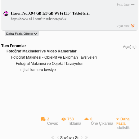
9 sa. önce
Honor Pad X9 4 GB 128 GB Wi-Fi 11.5" Tablet Gri...
https://www.n11.com/urun/honor-pad-x...
2 yıl önce
Tüm Forumlar
Aşağı git
Fotoğraf Makineleri ve Video Kameralar
Fotoğraf Makinesi - Objektif ve Ekipman Tavsiyeleri
Fotoğraf Makinesi ve Objektif Tavsiyeleri
dijital kamera tavsiye
2
753
0
Daha
Cevap
Tıklama
Öne Çıkarma
Fazla
İstatistik
Sayfaya Git