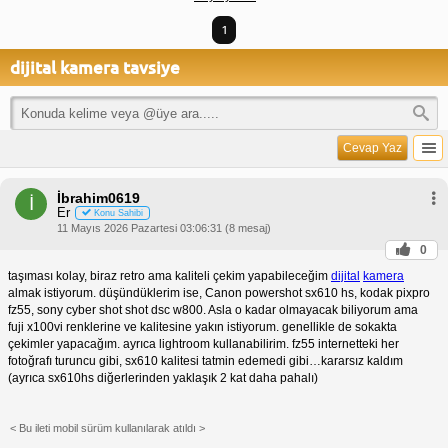
1
dijital kamera tavsiye
Cevap Yaz
İbrahim0619
İ
Er
Konu Sahibi
11 Mayıs 2026 Pazartesi 03:06:31 (8 mesaj)
0
taşıması kolay, biraz retro ama kaliteli çekim yapabileceğim
dijital
kamera
almak istiyorum. düşündüklerim ise, Canon powershot sx610 hs, kodak pixpro
fz55, sony cyber shot shot dsc w800. Asla o kadar olmayacak biliyorum ama
fuji x100vi renklerine ve kalitesine yakın istiyorum. genellikle de sokakta
çekimler yapacağım. ayrıca lightroom kullanabilirim. fz55 internetteki her
fotoğrafı turuncu gibi, sx610 kalitesi tatmin edemedi gibi…kararsız kaldım
(ayrıca sx610hs diğerlerinden yaklaşık 2 kat daha pahalı)
< Bu ileti mobil sürüm kullanılarak atıldı >