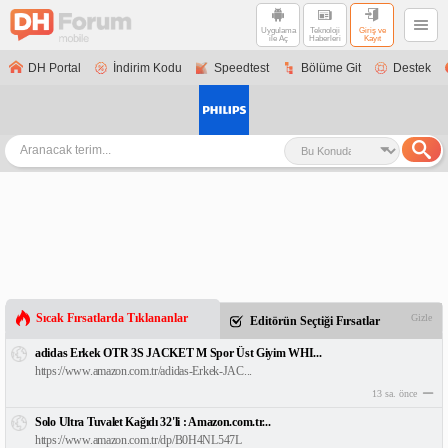
Uygulama
Teknoloji
Giriş ve
ile Aç
Haberleri
Kayıt
DH Portal
İndirim Kodu
Speedtest
Bölüme Git
Destek
Sıcak Fırsatlarda Tıklananlar
Gizle
Editörün Seçtiği Fırsatlar
adidas Erkek OTR 3S JACKET M Spor Üst Giyim WHI...
https://www.amazon.com.tr/adidas-Erkek-JAC...
13 sa. önce
Solo Ultra Tuvalet Kağıdı 32'li : Amazon.com.tr...
https://www.amazon.com.tr/dp/B0H4NL547L