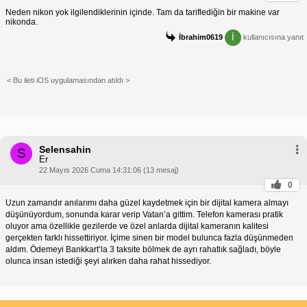
Neden nikon yok ilgilendiklerinin içinde. Tam da tariflediğin bir makine var
nikonda.
İ
İbrahim0619
kullanıcısına yanıt
< Bu ileti iOS uygulamasından atıldı >
Selensahin
S
Er
22 Mayıs 2026 Cuma 14:31:06 (13 mesaj)
0
Uzun zamandır anılarımı daha güzel kaydetmek için bir dijital kamera almayı
düşünüyordum, sonunda karar verip Vatan’a gittim. Telefon kamerası pratik
oluyor ama özellikle gezilerde ve özel anlarda dijital kameranın kalitesi
gerçekten farklı hissettiriyor. İçime sinen bir model bulunca fazla düşünmeden
aldım. Ödemeyi Bankkart’la 3 taksite bölmek de ayrı rahatlık sağladı, böyle
olunca insan istediği şeyi alırken daha rahat hissediyor.