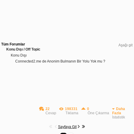
Tüm Forumlar
Aşağı git
Konu Dışı / Off Topic
Konu Dışı
Connected2.me de Anonim Bulmanın Bir Yolu Yok mu ?
22
198331
0
Daha
Cevap
Tıklama
Öne Çıkarma
Fazla
İstatistik
Sayfaya Git