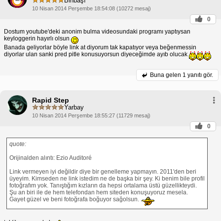
Binbaşı
10 Nisan 2014 Perşembe 18:54:08 (10272 mesaj)
0
Dostum youtube'deki anonim bulma videosundaki programı yaptıysan
keyloggerin hayırlı olsun
Banada geliyorlar böyle link at diyorum tak kapatıyor veya beğenmessin
diyorlar ulan sanki pred pitle konusuyorsun diyeceğimde ayıb olucak
Buna gelen
1 yanıtı gör.
Rapid Step
Yarbay
10 Nisan 2014 Perşembe 18:55:27 (11729 mesaj)
0
quote:
Orijinalden alıntı: Ezio Auditoré
Link vermeyen iyi değildir diye bir genelleme yapmayın. 2011'den beri
üyeyim. Kimseden ne link istedim ne de başka bir şey. Ki benim bile profil
fotoğrafım yok. Tanıştığım kızların da hepsi ortalama üstü güzellikteydi.
Şu an biri ile de hem telefondan hem siteden konuşuyoruz mesela.
Gayet güzel ve beni fotoğrafa boğuyor sağolsun.