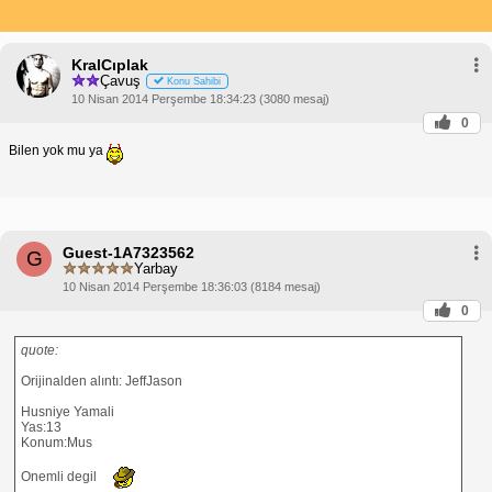
KralCıplak
Çavuş
Konu Sahibi
10 Nisan 2014 Perşembe 18:34:23 (3080 mesaj)
0
Bilen yok mu ya
Guest-1A7323562
G
Yarbay
10 Nisan 2014 Perşembe 18:36:03 (8184 mesaj)
0
quote:
Orijinalden alıntı: JeffJason
Husniye Yamali
Yas:13
Konum:Mus
Onemli degil