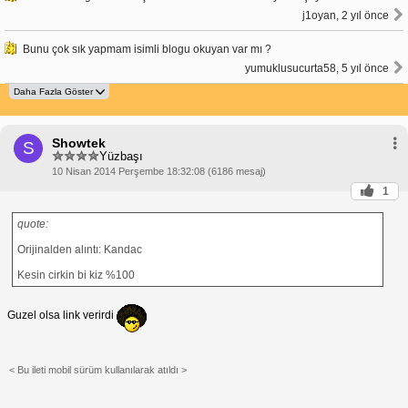
j1oyan, 2 yıl önce
Bunu çok sık yapmam isimli blogu okuyan var mı ?
yumuklusucurta58, 5 yıl önce
Showtek
S
Yüzbaşı
10 Nisan 2014 Perşembe 18:32:08 (6186 mesaj)
1
quote:
Orijinalden alıntı: Kandac
Kesin cirkin bi kiz %100
Guzel olsa link verirdi
< Bu ileti mobil sürüm kullanılarak atıldı >