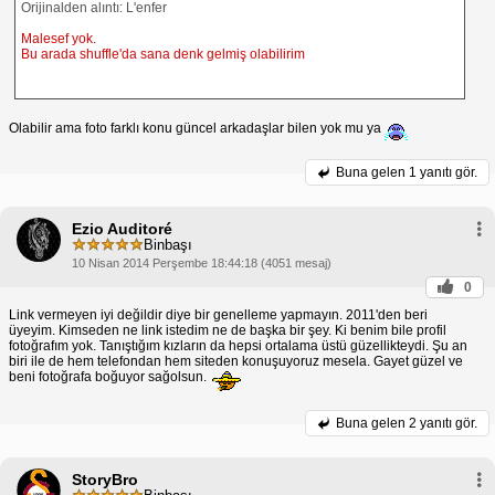
Orijinalden alıntı: L'enfer
Malesef yok.
Bu arada shuffle'da sana denk gelmiş olabilirim
Olabilir ama foto farklı konu güncel arkadaşlar bilen yok mu ya
Buna gelen
1 yanıtı gör.
Ezio Auditoré
Binbaşı
10 Nisan 2014 Perşembe 18:44:18 (4051 mesaj)
0
Link vermeyen iyi değildir diye bir genelleme yapmayın. 2011'den beri
üyeyim. Kimseden ne link istedim ne de başka bir şey. Ki benim bile profil
fotoğrafım yok. Tanıştığım kızların da hepsi ortalama üstü güzellikteydi. Şu an
biri ile de hem telefondan hem siteden konuşuyoruz mesela. Gayet güzel ve
beni fotoğrafa boğuyor sağolsun.
Buna gelen
2 yanıtı gör.
StoryBro