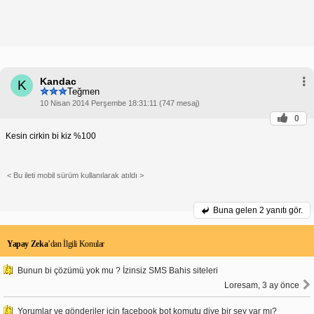
Kandac
K
Teğmen
10 Nisan 2014 Perşembe 18:31:11 (747 mesaj)
0
Kesin cirkin bi kiz %100
< Bu ileti mobil sürüm kullanılarak atıldı >
Buna gelen
2 yanıtı gör.
Yapay Zeka
’dan İlgili Konular
Bunun bi çözümü yok mu ? İzinsiz SMS Bahis siteleri
Loresam, 3 ay önce
Yorumlar ve gönderiler için facebook bot komutu diye bir şey var mı?