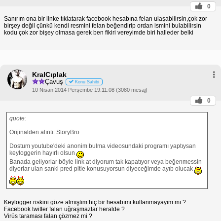
0
Sanırım ona bir linke tıklatarak facebook hesabına felan ulaşabilirsin,çok zor
birşey değil çünkü kendi resmini felan beğendirip ordan ismini bulabilirsin
kodu çok zor bişey olmasa gerek ben fikiri vereyimde biri halleder belki
KralCıplak
Çavuş
Konu Sahibi
10 Nisan 2014 Perşembe 19:11:08 (3080 mesaj)
0
quote:
Orijinalden alıntı: StoryBro
Dostum youtube'deki anonim bulma videosundaki programı yaptıysan
keyloggerin hayırlı olsun
Banada geliyorlar böyle link at diyorum tak kapatıyor veya beğenmessin
diyorlar ulan sanki pred pitle konusuyorsun diyeceğimde ayıb olucak
Keylogger riskini göze almıştım hiç bir hesabımı kullanmayayım mı ?
Facebook twitter falan uğraşmazlar heralde ?
Virüs taraması falan çözmez mi ?