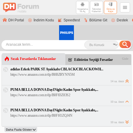
Uygulama
Teknoloji
Giriş ve
ile Aç
Haberleri
Kayıt
DH Portal
İndirim Kodu
Speedtest
Bölüme Git
Destek
Sıcak Fırsatlarda Tıklananlar
Gizle
Editörün Seçtiği Fırsatlar
adidas Erkek PARK ST Ayakkabı CBLACK/CBLACK/OWH...
https://www.amazon.com.tr/dp/B0BZRYNN5M
14 sa. önce
PUMA BELLA DONNA DayINight Kadın Spor Ayakkabı,...
https://www.amazon.com.tr/dp/B0F83Z83S2
10 sa. önce
PUMA BELLA DONNA DayINight Kadın Spor Ayakkabı,...
https://www.amazon.com.tr/dp/B0FH1ZQJ4N
10 sa. önce