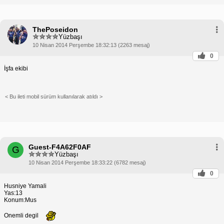
ThePoseidon
Yüzbaşı
10 Nisan 2014 Perşembe 18:32:13 (2263 mesaj)
0
İşfa ekibi
< Bu ileti mobil sürüm kullanılarak atıldı >
Guest-F4A62F0AF
G
Yüzbaşı
10 Nisan 2014 Perşembe 18:33:22 (6782 mesaj)
0
Husniye Yamali
Yas:13
Konum:Mus
Onemli degil