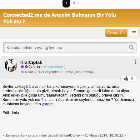
1
2
Connected2.me de Anonim Bulmanın Bir Yolu
Yok mu ?
Cevap Yaz
KralCıplak
Çavuş
Konu Sahibi
10 Nisan 2014 Perşembe 18:26:50 (3080 mesaj)
0
Beyler yaklaşık 1 aydır bir kızla konuşuyorum çok iyi anlaşıyoruz ama
nedense kimliğini hala gizli tutmak istiyor. Zamanı gelmedi falan daha diyor.
Artık
erkek
bile çıksa umursamayacam. Yeterki kim olduğu ortaya çıksın.
Bunun bir yolu yok mu ? Ip falan ifşa ekibi bir şeyler bulamaz mı ? Yardımınıza
muhtacım beyler lütfen
yardım
Edit : İmla
< Bu mesaj bu kişi tarafından değiştirildi
KralCıplak
--
10 Nisan 2014; 18:38:21
>