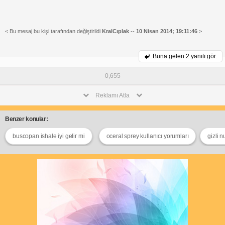
< Bu mesaj bu kişi tarafından değiştirildi
KralCıplak
--
10 Nisan 2014; 19:11:46
>
Buna gelen
2 yanıtı gör.
0,655
Reklamı Atla
Benzer konular:
buscopan ishale iyi gelir mi
oceral sprey kullanıcı yorumları
gizli