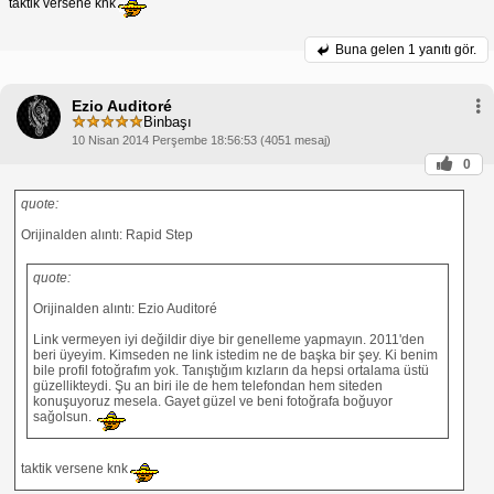
taktik versene knk
Buna gelen
1 yanıtı gör.
Ezio Auditoré
Binbaşı
10 Nisan 2014 Perşembe 18:56:53 (4051 mesaj)
0
quote:
Orijinalden alıntı: Rapid Step
quote:
Orijinalden alıntı: Ezio Auditoré
Link vermeyen iyi değildir diye bir genelleme yapmayın. 2011'den
beri üyeyim. Kimseden ne link istedim ne de başka bir şey. Ki benim
bile profil fotoğrafım yok. Tanıştığım kızların da hepsi ortalama üstü
güzellikteydi. Şu an biri ile de hem telefondan hem siteden
konuşuyoruz mesela. Gayet güzel ve beni fotoğrafa boğuyor
sağolsun.
taktik versene knk