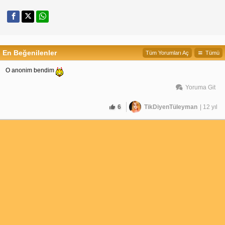
En Beğenilenler
Tüm Yorumları Aç
Tümü
O anonim bendim
Yoruma Git
6
TikDiyenTüleyman
| 12 yıl