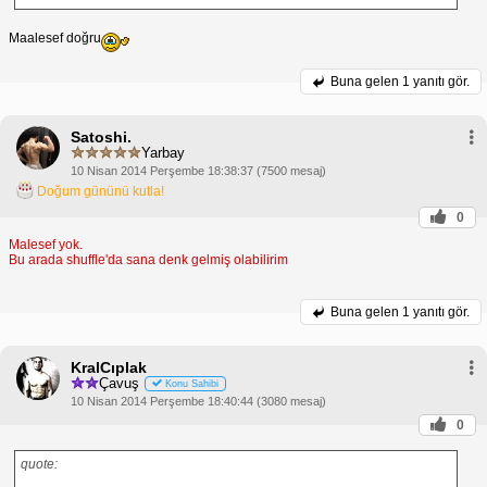
Maalesef doğru
Buna gelen
1 yanıtı gör.
Satoshi.
Yarbay
10 Nisan 2014 Perşembe 18:38:37 (7500 mesaj)
Doğum gününü kutla!
0
Malesef yok.
Bu arada shuffle'da sana denk gelmiş olabilirim
Buna gelen
1 yanıtı gör.
KralCıplak
Çavuş
Konu Sahibi
10 Nisan 2014 Perşembe 18:40:44 (3080 mesaj)
0
quote: