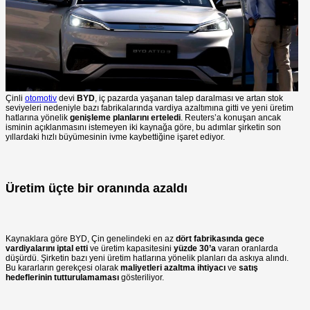
Çinli
otomotiv
devi
BYD
, iç pazarda yaşanan talep daralması ve artan stok
seviyeleri nedeniyle bazı fabrikalarında vardiya azaltımına gitti ve yeni üretim
hatlarına yönelik
genişleme planlarını erteledi
. Reuters’a konuşan ancak
isminin açıklanmasını istemeyen iki kaynağa göre, bu adımlar şirketin son
yıllardaki hızlı büyümesinin ivme kaybettiğine işaret ediyor.
Üretim üçte bir oranında azaldı
Kaynaklara göre BYD, Çin genelindeki en az
dört fabrikasında gece
vardiyalarını iptal etti
ve üretim kapasitesini
yüzde 30’a
varan oranlarda
düşürdü. Şirketin bazı yeni üretim hatlarına yönelik planları da askıya alındı.
Bu kararların gerekçesi olarak
maliyetleri azaltma ihtiyacı
ve
satış
hedeflerinin tutturulamaması
gösteriliyor.