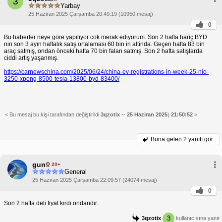
3
Yarbay
25 Haziran 2025 Çarşamba 20:49:19 (10950 mesaj)
0
Bu haberler neye göre yapılıyor cok merak ediyorum. Son 2 hafta hariç BYD
nin son 3 ayın haftalık satış ortalaması 60 bin in altinda. Geçen hafta 83 bin
araç satmış, ondan önceki hafta 70 bin falan satmış. Son 2 hafta satışlarda
ciddi artış yaşanmış.
https://carnewschina.com/2025/06/24/china-ev-registrations-in-week-25-nio-
3250-xpeng-8500-tesla-13800-byd-83400/
< Bu mesaj bu kişi tarafından değiştirildi
3qzotix
--
25 Haziran 2025; 21:50:52
>
Buna gelen
2 yanıtı gör.
gun
20+
General
25 Haziran 2025 Çarşamba 22:09:57 (24074 mesaj)
0
Son 2 hafta deli fiyat kırdı ondandır.
3
3qzotix
kullanıcısına yanıt