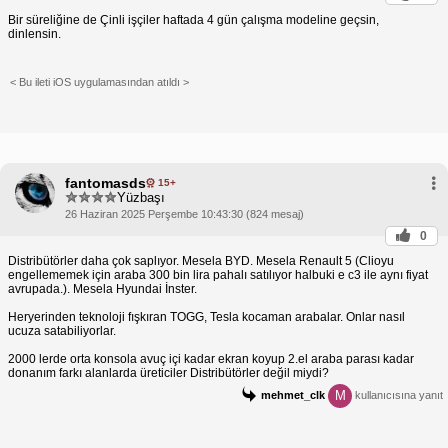
Bir süreliğine de Çinli işçiler haftada 4 gün çalışma modeline geçsin,
dinlensin.
< Bu ileti iOS uygulamasından atıldı >
fantomasds
15+
Yüzbaşı
26 Haziran 2025 Perşembe 10:43:30 (824 mesaj)
0
Distribütörler daha çok saplıyor. Mesela BYD. Mesela Renault 5 (Clioyu
engellememek için araba 300 bin lira pahalı satılıyor halbuki e c3 ile aynı fiyat
avrupada.). Mesela Hyundai İnster.
Heryerinden teknoloji fışkıran TOGG, Tesla kocaman arabalar. Onlar nasıl
ucuza satabiliyorlar.
2000 lerde orta konsola avuç içi kadar ekran koyup 2.el araba parası kadar
donanım farkı alanlarda üreticiler Distribütörler değil miydi?
M
mehmet_clk
kullanıcısına yanıt