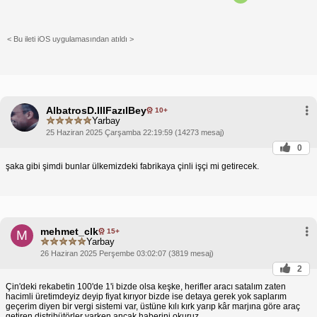
< Bu ileti iOS uygulamasından atıldı >
AlbatrosD.IIIFazılBey
10+
Yarbay
25 Haziran 2025 Çarşamba 22:19:59 (14273 mesaj)
0
şaka gibi şimdi bunlar ülkemizdeki fabrikaya çinli işçi mi getirecek.
mehmet_clk
15+
M
Yarbay
26 Haziran 2025 Perşembe 03:02:07 (3819 mesaj)
2
Çin'deki rekabetin 100'de 1'i bizde olsa keşke, herifler aracı satalım zaten
hacimli üretimdeyiz deyip fiyat kırıyor bizde ise detaya gerek yok saplarım
geçerim diyen bir vergi sistemi var, üstüne kılı kırk yarıp kâr marjına göre araç
getiren distribütörler varken ancak haberini okuruz.