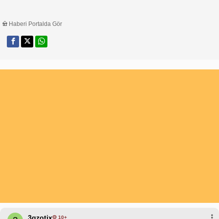
Haberi Portalda Gör
3qzotix
10+