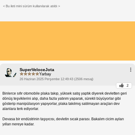
< Bu ileti mini sürüm kullanılarak atıldı >
SuperVeloceJota
Yarbay
26 Haziran 2025 Perşembe 12:49:43 (2506 mesaj)
2
Binlerce sıfır otomobile plaka takıp, yüksek satış yaptık diyerek devletten geri
dönüş teşviklerini alıp, daha fazla yatırım yaparak, sürekli büyüyorlar gibi
gösterip manipülasyon yapıyorlar, plaka takılmış satılmayan araçları dev
alanlara terk ediyorlar.
Devasa bir endüstrinin taşıyıcısı, devletin sıcak parası. Bakalım cicim ayları
yılları nereye kadar.