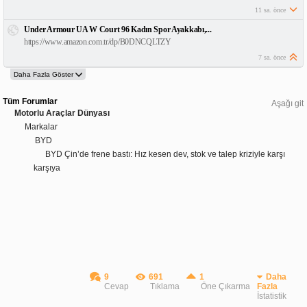
11 sa. önce
Under Armour UA W Court 96 Kadın Spor Ayakkabı,...
https://www.amazon.com.tr/dp/B0DNCQLTZY
7 sa. önce
Tüm Forumlar
Aşağı git
Motorlu Araçlar Dünyası
Markalar
BYD
BYD Çin’de frene bastı: Hız kesen dev, stok ve talep kriziyle karşı
karşıya
9
691
1
Daha
Cevap
Tıklama
Öne Çıkarma
Fazla
İstatistik