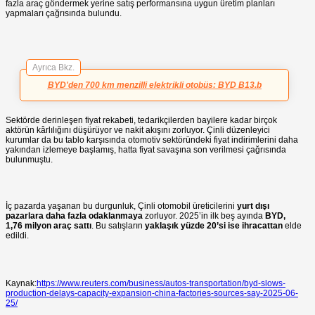
fazla araç göndermek yerine satış performansına uygun üretim planları
yapmaları çağrısında bulundu.
Ayrıca Bkz.
BYD'den 700 km menzilli elektrikli otobüs: BYD B13.b
Sektörde derinleşen fiyat rekabeti, tedarikçilerden bayilere kadar birçok
aktörün kârlılığını düşürüyor ve nakit akışını zorluyor. Çinli düzenleyici
kurumlar da bu tablo karşısında otomotiv sektöründeki fiyat indirimlerini daha
yakından izlemeye başlamış, hatta fiyat savaşına son verilmesi çağrısında
bulunmuştu.
İç pazarda yaşanan bu durgunluk, Çinli otomobil üreticilerini
yurt dışı
pazarlara daha fazla odaklanmaya
zorluyor. 2025’in ilk beş ayında
BYD,
1,76 milyon araç sattı
. Bu satışların
yaklaşık yüzde 20’si ise ihracattan
elde
edildi.
Kaynak:
https://www.reuters.com/business/autos-transportation/byd-slows-
production-delays-capacity-expansion-china-factories-sources-say-2025-06-
25/