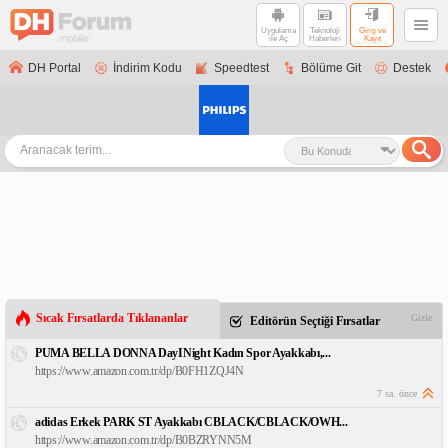
Uygulama
Teknoloji
Giriş ve
ile Aç
Haberleri
Kayıt
DH Portal
İndirim Kodu
Speedtest
Bölüme Git
Destek
Sıcak Fırsatlarda Tıklananlar
Gizle
Editörün Seçtiği Fırsatlar
PUMA BELLA DONNA DayINight Kadın Spor Ayakkabı,...
https://www.amazon.com.tr/dp/B0FH1ZQJ4N
7 sa. önce
adidas Erkek PARK ST Ayakkabı CBLACK/CBLACK/OWH...
https://www.amazon.com.tr/dp/B0BZRYNN5M