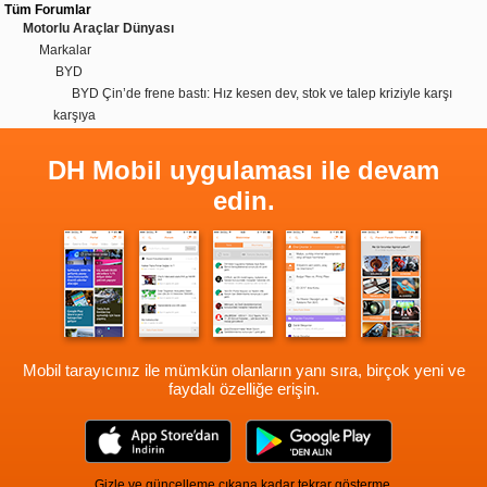
Tüm Forumlar
Motorlu Araçlar Dünyası
Markalar
BYD
BYD Çin’de frene bastı: Hız kesen dev, stok ve talep kriziyle karşı
karşıya
DH Mobil uygulaması ile devam
edin.
Mobil tarayıcınız ile mümkün olanların yanı sıra, birçok yeni ve
faydalı özelliğe erişin.
Gizle ve güncelleme çıkana kadar tekrar gösterme.