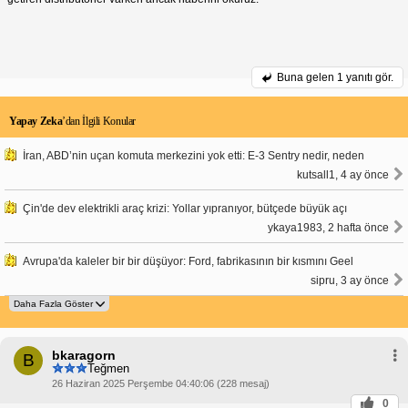
Buna gelen
1 yanıtı gör.
Yapay Zeka
’dan İlgili Konular
İran, ABD’nin uçan komuta merkezini yok etti: E-3 Sentry nedir, neden
kutsall1, 4 ay önce
Çin'de dev elektrikli araç krizi: Yollar yıpranıyor, bütçede büyük açı
ykaya1983, 2 hafta önce
Avrupa'da kaleler bir bir düşüyor: Ford, fabrikasının bir kısmını Geel
sipru, 3 ay önce
bkaragorn
B
Teğmen
26 Haziran 2025 Perşembe 04:40:06 (228 mesaj)
0