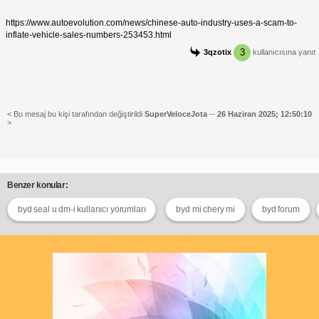
https://www.autoevolution.com/news/chinese-auto-industry-uses-a-scam-to-
inflate-vehicle-sales-numbers-253453.html
3
3qzotix
kullanıcısına yanıt
< Bu mesaj bu kişi tarafından değiştirildi
SuperVeloceJota
--
26 Haziran 2025; 12:50:10
>
Benzer konular:
byd seal u dm-i kullanıcı yorumları
byd mi chery mi
byd forum