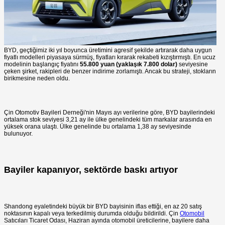
BYD, geçtiğimiz iki yıl boyunca üretimini agresif şekilde artırarak daha uygun
fiyatlı modelleri piyasaya sürmüş, fiyatları kırarak rekabeti kızıştırmıştı. En ucuz
modelinin başlangıç fiyatını
55.800 yuan (yaklaşık 7.800 dolar)
seviyesine
çeken şirket, rakipleri de benzer indirime zorlamıştı. Ancak bu strateji, stokların
birikmesine neden oldu.
Çin Otomotiv Bayileri Derneği'nin Mayıs ayı verilerine göre, BYD bayilerindeki
ortalama stok seviyesi 3,21 ay ile ülke genelindeki tüm markalar arasında en
yüksek orana ulaştı. Ülke genelinde bu ortalama 1,38 ay seviyesinde
bulunuyor.
Bayiler kapanıyor, sektörde baskı artıyor
Shandong eyaletindeki büyük bir BYD bayisinin iflas ettiği, en az 20 satış
noktasının kapalı veya terkedilmiş durumda olduğu bildirildi. Çin
Otomobil
Satıcıları Ticaret Odası, Haziran ayında otomobil üreticilerine, bayilere daha