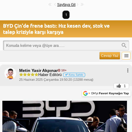
Sayfaya Git
1
BYD Çin’de frene bastı: Hız kesen dev, stok ve
talep kriziyle karşı karşıya
Cevap Yaz
Metin Yasir Akpınar
10+
Haber Editörü
Konu Sahibi
25 Haziran 2025 Çarşamba 19:50:20 (13288 mesaj)
1
+
DH'yi
Favori Kaynağın Yap