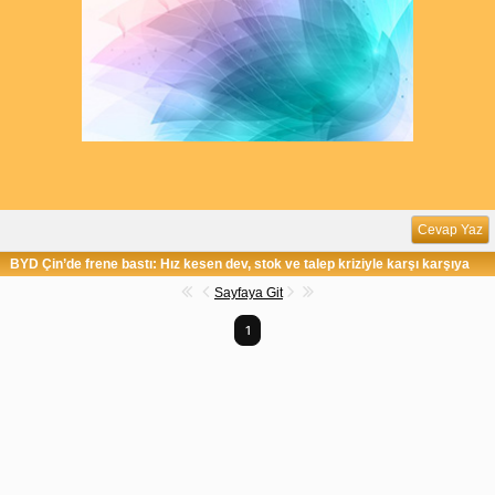
Cevap Yaz
BYD Çin’de frene bastı: Hız kesen dev, stok ve talep kriziyle karşı karşıya
Sayfaya Git
1