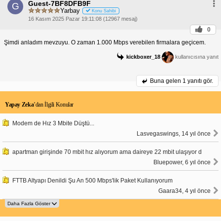
Guest-7BF8DFB9F
G
Yarbay
Konu Sahibi
16 Kasım 2025 Pazar 19:11:08 (12967 mesaj)
0
Şimdi anladım mevzuyu. O zaman 1.000 Mbps verebilen firmalara geçicem.
kickboxer_18
kullanıcısına yanıt
Buna gelen
1 yanıtı gör.
Yapay Zeka
’dan İlgili Konular
Modem de Hız 3 Mbite Düştü...
Lasvegaswings, 14 yıl önce
apartman girişinde 70 mbit hız alıyorum ama daireye 22 mbit ulaşıyor d
Bluepower, 6 yıl önce
FTTB Altyapı Denildi Şu An 500 Mbps'lik Paket Kullanıyorum
Gaara34, 4 yıl önce