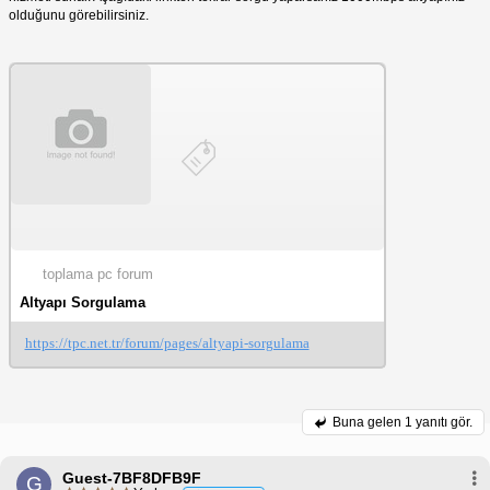
olduğunu görebilirsiniz.
toplama pc forum
Altyapı Sorgulama
https://tpc.net.tr/forum/pages/altyapi-sorgulama
Buna gelen
1 yanıtı gör.
Guest-7BF8DFB9F
G