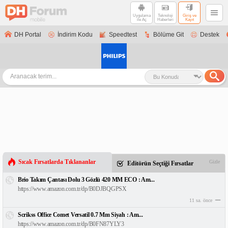
Uygulama
Teknoloji
Giriş ve
ile Aç
Haberleri
Kayıt
DH Portal
İndirim Kodu
Speedtest
Bölüme Git
Destek
Sıcak Fırsatlarda Tıklananlar
Gizle
Editörün Seçtiği Fırsatlar
Brio Takım Çantası Dolu 3 Gözlü 420 MM ECO : Am...
https://www.amazon.com.tr/dp/B0DJBQGPSX
11 sa. önce
Scrikss Office Comet Versatil 0.7 Mm Siyah : Am...
https://www.amazon.com.tr/dp/B0FN87YLY3