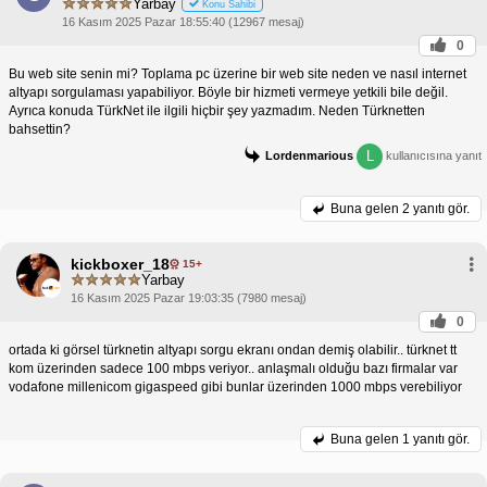
Yarbay
Konu Sahibi
16 Kasım 2025 Pazar 18:55:40 (12967 mesaj)
0
Bu web site senin mi? Toplama pc üzerine bir web site neden ve nasıl internet
altyapı sorgulaması yapabiliyor. Böyle bir hizmeti vermeye yetkili bile değil.
Ayrıca konuda TürkNet ile ilgili hiçbir şey yazmadım. Neden Türknetten
bahsettin?
L
Lordenmarious
kullanıcısına yanıt
Buna gelen
2 yanıtı gör.
kickboxer_18
15+
Yarbay
16 Kasım 2025 Pazar 19:03:35 (7980 mesaj)
0
ortada ki görsel türknetin altyapı sorgu ekranı ondan demiş olabilir.. türknet tt
kom üzerinden sadece 100 mbps veriyor.. anlaşmalı olduğu bazı firmalar var
vodafone millenicom gigaspeed gibi bunlar üzerinden 1000 mbps verebiliyor
Buna gelen
1 yanıtı gör.