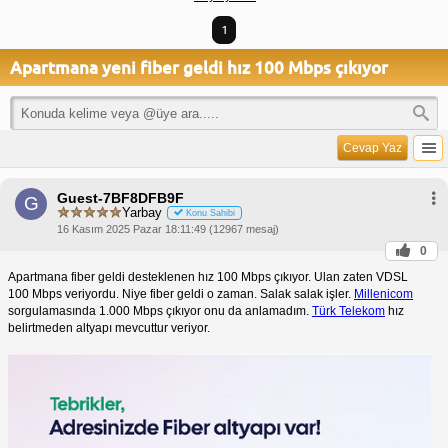
1
Apartmana yeni fiber geldi hız 100 Mbps çıkıyor
Cevap Yaz
Guest-7BF8DFB9F
G
Yarbay
Konu Sahibi
16 Kasım 2025 Pazar 18:11:49 (12967 mesaj)
0
Apartmana fiber geldi desteklenen hız 100 Mbps çıkıyor. Ulan zaten VDSL
100 Mbps veriyordu. Niye fiber geldi o zaman. Salak salak işler.
Millenicom
sorgulamasında 1.000 Mbps çıkıyor onu da anlamadım.
Türk Telekom
hız
belirtmeden altyapı mevcuttur veriyor.