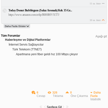
11 sa. önce
Today Donut Bubblegum (Sakız Aromalı) Kek 35 Gr...
https://www.amazon.com.tr/dp/B0H8HVXT7J
10 sa. önce
Tüm Forumlar
Aşağı git
Haberleşme ve Dijital Platformlar
İnternet Servis Sağlayıcılar
Türk Telekom (TTNET)
Apartmana yeni fiber geldi hız 100 Mbps çıkıyor
6
326
0
Daha
Cevap
Tıklama
Öne Çıkarma
Fazla
İstatistik
Sayfaya Git