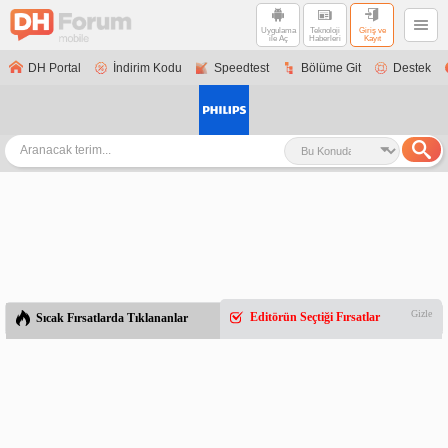
Uygulama
Teknoloji
Giriş ve
ile Aç
Haberleri
Kayıt
DH Portal
İndirim Kodu
Speedtest
Bölüme Git
Destek
Gizle
Editörün Seçtiği Fırsatlar
Sıcak Fırsatlarda Tıklananlar