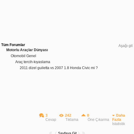
Tüm Forumlar
Aşağı git
Motorlu Araçlar Dünyası
Otomobil Genel
Araç tercih-kıyaslama
2011 dizel guiletta vs 2007 1.8 Honda Civic mi ?
3
242
0
Daha
Cevap
Tıklama
Öne Çıkarma
Fazla
İstatistik
Sayfaya Git