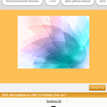
ford puma kronik sorunları
1.4 is
taksi çıkması araçlar
w211 
Cevap Yaz
2011 dizel guiletta vs 2007 1.8 Honda Civic mi ?
Sayfaya Git