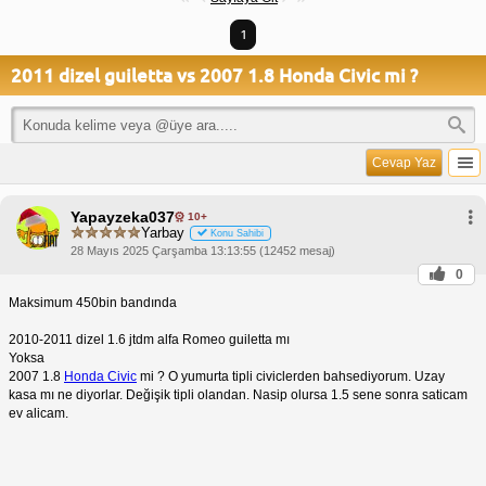
1
2011 dizel guiletta vs 2007 1.8 Honda Civic mi ?
Cevap Yaz
Yapayzeka037
10+
Yarbay
Konu Sahibi
28 Mayıs 2025 Çarşamba 13:13:55 (12452 mesaj)
0
Maksimum 450bin bandında
2010-2011 dizel 1.6 jtdm alfa Romeo guiletta mı
Yoksa
2007 1.8
Honda Civic
mi ? O yumurta tipli civiclerden bahsediyorum. Uzay
kasa mı ne diyorlar. Değişik tipli olandan. Nasip olursa 1.5 sene sonra saticam
ev alicam.