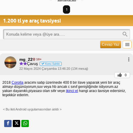
1
1.200 tl ye araç tavsiyesi
Cevap Yaz
mg_22
10+
Çavuş
Konu Sahibi
22 Mayıs 2024 Çarşamba 13:46:20 (134 mesaj)
0
2018
Corolla
aracımı satıp üzerinede 400 tl bir ilave yaparak yeni bir araç
almayı düşünüyorum,suv veya hb ancak c sınıf genişliğinde istiyorum.az
yakan dayanıklı,piyasası olan sıfır veye
ikinci el
hangi aracı tavsiye edersiniz,
teşekkür ederim.
< Bu ileti Android uygulamasından atıldı >