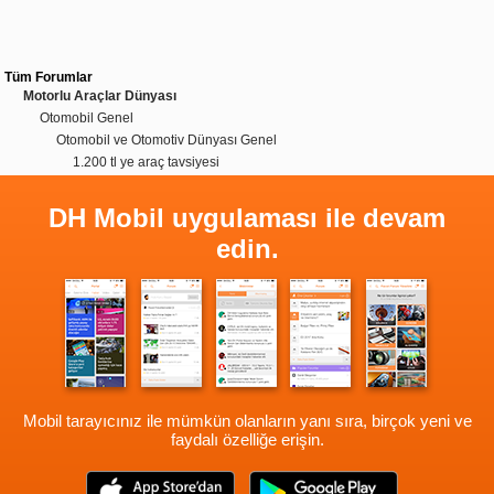
Tüm Forumlar
Motorlu Araçlar Dünyası
Otomobil Genel
Otomobil ve Otomotiv Dünyası Genel
1.200 tl ye araç tavsiyesi
DH Mobil uygulaması ile devam
edin.
Mobil tarayıcınız ile mümkün olanların yanı sıra, birçok yeni ve
faydalı özelliğe erişin.