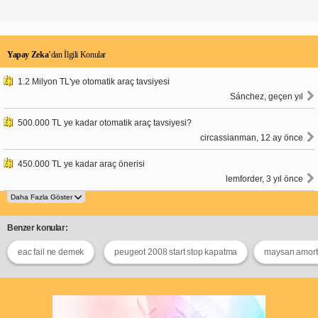
Yapay Zeka
’dan İlgili Konular
1.2 Milyon TL'ye otomatik araç tavsiyesi
Sánchez, geçen yıl
500.000 TL ye kadar otomatik araç tavsiyesi?
circassianman, 12 ay önce
450.000 TL ye kadar araç önerisi
lemforder, 3 yıl önce
Benzer konular:
eac fail ne demek
peugeot 2008 start stop kapatma
maysan amorti