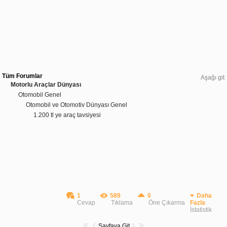
Tüm Forumlar
Aşağı git
Motorlu Araçlar Dünyası
Otomobil Genel
Otomobil ve Otomotiv Dünyası Genel
1.200 tl ye araç tavsiyesi
1
589
0
Daha
Cevap
Tıklama
Öne Çıkarma
Fazla
İstatistik
Sayfaya Git