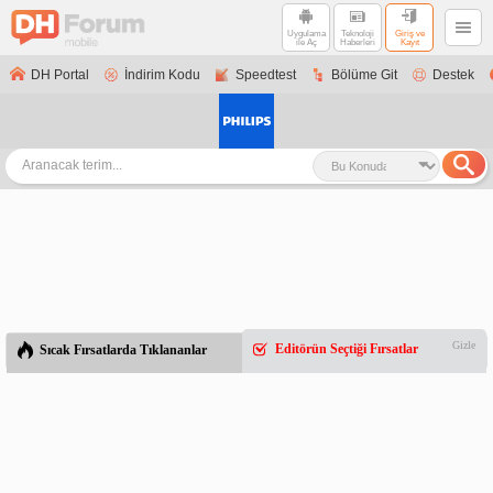
Uygulama
Teknoloji
Giriş ve
ile Aç
Haberleri
Kayıt
DH Portal
İndirim Kodu
Speedtest
Bölüme Git
Destek
Gizle
Editörün Seçtiği Fırsatlar
Sıcak Fırsatlarda Tıklananlar