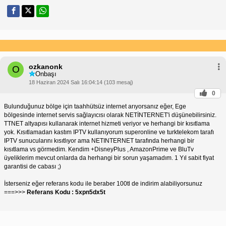
ozkanonk
O
Onbaşı
18 Haziran 2024 Salı 16:04:14 (103 mesaj)
0
Bulunduğunuz bölge için taahhütsüz internet arıyorsanız eğer, Ege
bölgesinde internet servis sağlayıcısı olarak NETİNTERNET'i düşünebilirsiniz.
TTNET altyapısı kullanarak internet hizmeti veriyor ve herhangi bir kısıtlama
yok. Kısıtlamadan kastım IPTV kullanıyorum superonline ve turktelekom tarafı
IPTV sunucularını kısıtlıyor ama NETINTERNET tarafında herhangi bir
kısıtlama vs görmedim. Kendim +DisneyPlus , AmazonPrime ve BluTv
üyeliklerim mevcut onlarda da herhangi bir sorun yaşamadım. 1 Yıl sabit fiyat
garantisi de cabası ;)
İsterseniz eğer referans kodu ile beraber 100tl de indirim alabiliyorsunuz
===>>>
Referans Kodu : 5xpn5dx5t