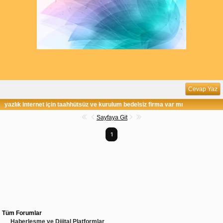
Cevap Yaz
yazlık internet için taahhütsüz ve kurulum bedelsiz firma var mı
Sayfaya Git
1
Tüm Forumlar
Haberleşme ve Dijital Platformlar