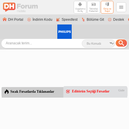
Uygulama
Teknoloji
Giriş ve
ile Aç
Haberleri
Kayıt
DH Portal
İndirim Kodu
Speedtest
Bölüme Git
Destek
Gizle
Editörün Seçtiği Fırsatlar
Sıcak Fırsatlarda Tıklananlar