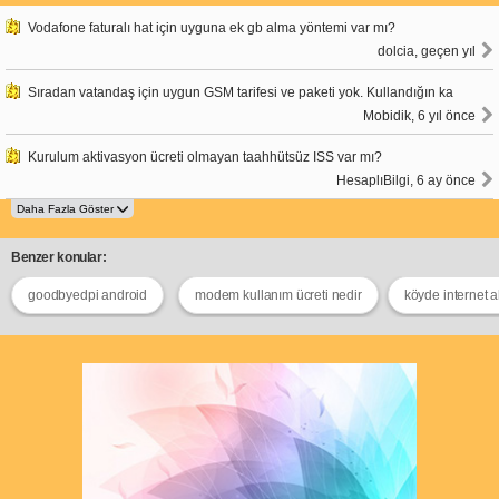
Vodafone faturalı hat için uyguna ek gb alma yöntemi var mı?
dolcia, geçen yıl
Sıradan vatandaş için uygun GSM tarifesi ve paketi yok. Kullandığın ka
Mobidik, 6 yıl önce
Kurulum aktivasyon ücreti olmayan taahhütsüz ISS var mı?
HesaplıBilgi, 6 ay önce
Benzer konular:
goodbyedpi android
modem kullanım ücreti nedir
köyde internet a