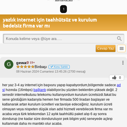
1
yazlık internet için taahhütsüz ve kurulum
bedelsiz firma var mı
Cevap Yaz
gewa
15+
G
Binbaşı
Konu Sahibi
08 Haziran 2024 Cumartesi 13:45:26 (2700 mesaj)
0
her yaz 3-4 ay internet için başvuru yapıp kapatıyordum,bölgemde sadece
ad
sl
hızında (16mbps)
bağlantı
olabiliyor.bu yüzden beklentim yüksek değil. 2
senedir internetkutusu telekomu kullanıyordum kurulum ücretsizdi.fakat bu
sene gördüğüm kadarıyla hemen her firmada 500 liradan başlayan ve
katlanarak artan kurulum ücretleri var.tavsiye edeceğiniz. kurulum ücreti
olmayan veya nispeten düşük olan adsl hizmeti verebilecek firma var mı
acaba.veya türk telekomdan 12 aylık taahhütlü paket alıp 6 ay sonra
dondurup (ne kadar süre donduruluyor pek bilgim yok) seneyede açtırıp
kullanmak daha mı mantıklı olur acaba.