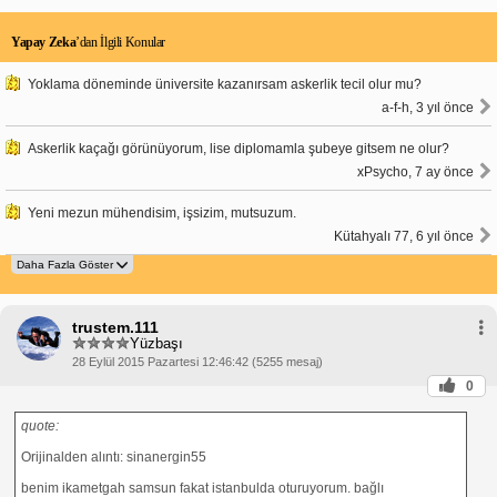
Yapay Zeka
’dan İlgili Konular
Yoklama döneminde üniversite kazanırsam askerlik tecil olur mu?
a-f-h, 3 yıl önce
Askerlik kaçağı görünüyorum, lise diplomamla şubeye gitsem ne olur?
xPsycho, 7 ay önce
Yeni mezun mühendisim, işsizim, mutsuzum.
Kütahyalı 77, 6 yıl önce
trustem.111
Yüzbaşı
28 Eylül 2015 Pazartesi 12:46:42 (5255 mesaj)
0
quote:
Orijinalden alıntı: sinanergin55
benim ikametgah samsun fakat istanbulda oturuyorum. bağlı