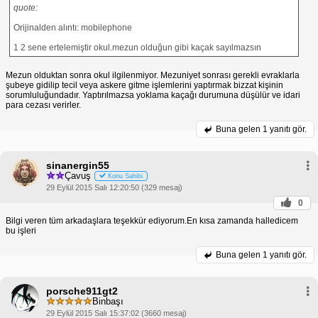
quote:
Orijinalden alıntı: mobilephone
1 2 sene ertelemiştir okul.mezun olduğun gibi kaçak sayılmazsın
Mezun olduktan sonra okul ilgilenmiyor. Mezuniyet sonrası gerekli evraklarla
şubeye gidilip tecil veya askere gitme işlemlerini yaptırmak bizzat kişinin
sorumluluğundadır. Yaptırılmazsa yoklama kaçağı durumuna düşülür ve idari
para cezası verirler.
Buna gelen
1 yanıtı gör.
sinanergin55
Çavuş
Konu Sahibi
29 Eylül 2015 Salı 12:20:50 (329 mesaj)
0
Bilgi veren tüm arkadaşlara teşekkür ediyorum.En kısa zamanda halledicem
bu işleri
Buna gelen
1 yanıtı gör.
porsche911gt2
Binbaşı
29 Eylül 2015 Salı 15:37:02 (3660 mesaj)