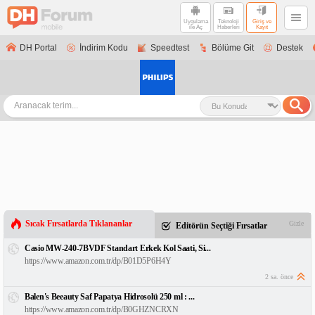
Uygulama
Teknoloji
Giriş ve
ile Aç
Haberleri
Kayıt
DH Portal
İndirim Kodu
Speedtest
Bölüme Git
Destek
Sıcak Fırsatlarda Tıklananlar
Gizle
Editörün Seçtiği Fırsatlar
Casio MW-240-7BVDF Standart Erkek Kol Saati, Si...
https://www.amazon.com.tr/dp/B01D5P6H4Y
2 sa. önce
Balen's Beeauty Saf Papatya Hidrosolü 250 ml : ...
https://www.amazon.com.tr/dp/B0GHZNCRXN