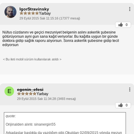
IgorStravinsky
Yarbay
29 Eylül 2015 Salı 11:15:16 (17377 mesaj)
0
Nüfus cüzdanını ve geçici mezuniyet belgenin aslını askerlik şubesine
götürüyorsun ayni gun sana kağıt veriyorlar. Bu kağıtla uygun bir günde
doktora gidip sağlık raporu alıyorsun. Sonra askerlik şubesine gidip tecil
ediyorsun
< Bu ileti mobil sürüm kullanılarak atıldı >
egenin_efesi
E
Yarbay
29 Eylül 2015 Salı 11:34:28 (3493 mesaj)
0
quote:
Orijinalden alıntı: sinanergin55
Arkadaşlar başlıkta da yazdığım gibi.Okuldan 02/09/2015 yılında mezun