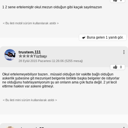
yaptırımlarla karşı karşıya kalabilirler.
1 2 sene ertelemiştir okul.mezun olduğun gibi kaçak sayılmazsın
Asker Kaçağının Sonuçları
cüzdanı
Asker kaçağı olmanın en önemli sonucu, adli para
cezası ve hapis cezası ile cezalandırılabilmektir.
Ayrıca, asker kaçağı olan kişiler kamu kurumlarına
< Bu ileti mobil sürüm kullanılarak atıldı >
memur olarak atanamaz, pasaport alamaz ve çeşitli
başka haklarını kaybedebilirler.
Askerlik Şubesine Nasıl Başvurulur?
Mezuniyet
Buna gelen
1 yanıtı gör.
Askerlik şubesine başvurmak için gerekli belgeler
şunlardır:
belgesi
trustem.111
Öğrenci belgesi (eğer hala öğrenciyseniz)
Yüzbaşı
Askerlik şubesine başvuru işlemleri genellikle birkaç
28 Eylül 2015 Pazartesi 11:26:06 (5255 mesaj)
gün sürer. Başvuru sonrasında askerlik durumunuz
0
belirlenecek ve size bir celp gönderilecektir.
Önemli Notlar
Askerlik yükümlülüğünüzü ertelemek için
Okul ertelemeyebiliyor bazen.. müsaid olduğun bir vakitte bağlı olduğun
geçerli bir nedeniniz varsa, askerlik
askerlik şubesine git mezuniyet belgenle birlikte başka belgeler de istiyorlar
şubesine başvurmanız ve erteleme talebinde
ne olduğunu hatırlayamiyorum şu an onların ama çok fazla değil. 2 yıl tecil
bulunmanız gerekmektedir.
ettirme hakkın var askere gitmeyi.
Askerlik şubesine gitmeden önce, askerlik
işlemleriyle ilgili detaylı bilgi almak için resmi
kaynaklardan yararlanmanızı öneririz.
< Bu ileti mini sürüm kullanılarak atıldı >
Asker kaçağı olmak ciddi sonuçlar doğurabilir. Bu
nedenle, zamanında askerlik şubesine
başvurmanız ve askerlik yükümlülüğünüzü yerine
getirmeniz önem taşımaktadır.