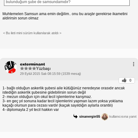
bulunduğum şube de samsundamıdır?
Muhtemelen Samsun ama emin değilim.. onu bu araştır gerekirse ikametini
aldirirsin sorun olmaz
< Bu ileti mini sürüm kullanılarak atıldı >
exterminant
Yüzbaşı
29 Eylül 2015 Salı 08:15:59 (1539 mesaj)
0
1- bağlı olduğun askerlik şubesi aile kütüğünüz neredeyse orasıdır ancak
istediğin askerlik şubesine gidebilirsin sorun değil
2- mezun olduğun için okul tecil işlemlerine karışmaz.
3- en geç yıl sonuna kadar tecil işlemlerini yapman lazım yoksa yoklama
kaçağı olursun para cezası vardır (kaçak sayıldığın aylarla orantılı)
4- diplomayla 2 yıl tecil hakkın var
sinanergin55
kullanıcısına yanıt