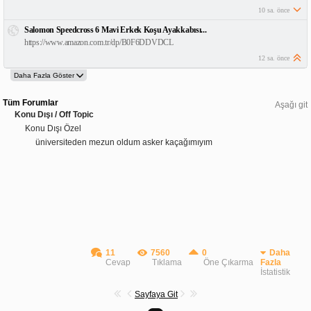
10 sa. önce
Salomon Speedcross 6 Mavi Erkek Koşu Ayakkabısı...
https://www.amazon.com.tr/dp/B0F6DDVDCL
12 sa. önce
Tüm Forumlar
Aşağı git
Konu Dışı / Off Topic
Konu Dışı Özel
üniversiteden mezun oldum asker kaçağımıyım
11
7560
0
Daha
Cevap
Tıklama
Öne Çıkarma
Fazla
İstatistik
Sayfaya Git