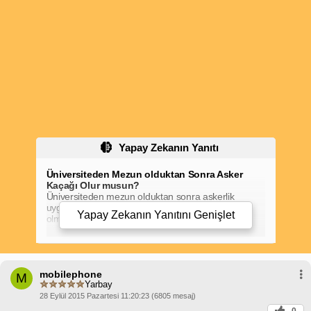
Yapay Zekanın Yanıtı
Üniversiteden Mezun olduktan Sonra Asker
Kaçağı Olur musun?
Üniversiteden mezun olduktan sonra askerlik
uygulamaları birçok kişi için merak konusu
Yapay Zekanın Yanıtını
Genişlet
olmaktadır. Bu yazımızda, üniversiteden mezun
olduktan sonra askerlik durumunuzu açıklıyor ve
olası sonuçları hakkında bilgi veriyoruz.
Askerlik Şubesine Gitmek Zorunludur
Nüfus
Türkiye Cumhuriyeti kanunlarına göre,
mobilephone
üniversiteden mezun olduktan sonra 6 ay içinde
M
Yarbay
askerlik şubesine gitmek zorunludur. Bu süre
zarfında askerlik şubesine gitmeyen kişiler, "asker
28 Eylül 2015 Pazartesi 11:20:23 (6805 mesaj)
kaçağı" olarak değerlendirilir ve çeşitli yasal
0