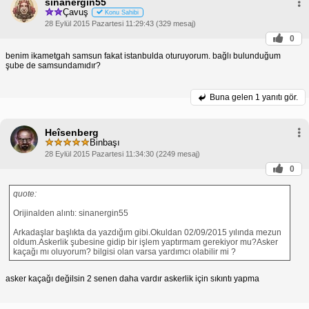
sinanergin55
Çavuş
Konu Sahibi
28 Eylül 2015 Pazartesi 11:29:43 (329 mesaj)
0
benim ikametgah samsun fakat istanbulda oturuyorum. bağlı bulunduğum
şube de samsundamıdır?
Buna gelen
1 yanıtı gör.
Heîsenberg
Binbaşı
28 Eylül 2015 Pazartesi 11:34:30 (2249 mesaj)
0
quote:
Orijinalden alıntı: sinanergin55
Arkadaşlar başlıkta da yazdığım gibi.Okuldan 02/09/2015 yılında mezun
oldum.Askerlik şubesine gidip bir işlem yaptırmam gerekiyor mu?Asker
kaçağı mı oluyorum? bilgisi olan varsa yardımcı olabilir mi ?
asker kaçağı değilsin 2 senen daha vardır askerlik için sıkıntı yapma