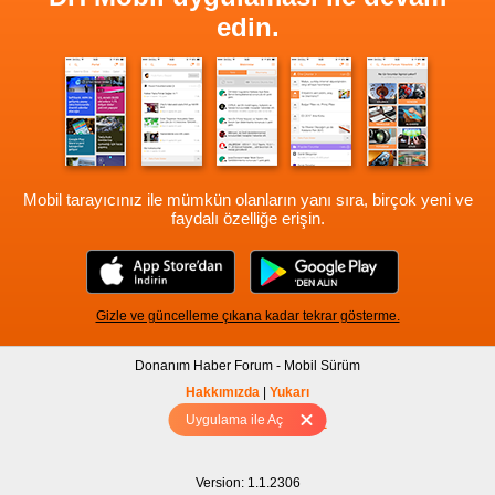
edin.
Mobil tarayıcınız ile mümkün olanların yanı sıra, birçok yeni ve
faydalı özelliğe erişin.
Gizle ve güncelleme çıkana kadar tekrar gösterme.
Donanım Haber Forum - Mobil Sürüm
Hakkımızda
|
Yukarı
Uygulama ile Aç
Tam sürüm için Tıklayınız
Version: 1.1.2306