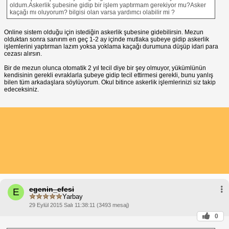
oldum.Askerlik şubesine gidip bir işlem yaptırmam gerekiyor mu?Asker
kaçağı mı oluyorum? bilgisi olan varsa yardımcı olabilir mi ?
Online sistem olduğu için istediğin askerlik şubesine gidebilirsin. Mezun
olduktan sonra sanırım en geç 1-2 ay içinde mutlaka şubeye gidip askerlik
işlemlerini yaptırman lazım yoksa yoklama kaçağı durumuna düşüp idari para
cezası alırsın.
Bir de mezun olunca otomatik 2 yıl tecil diye bir şey olmuyor, yükümlünün
kendisinin gerekli evraklarla şubeye gidip tecil ettirmesi gerekli, bunu yanlış
bilen tüm arkadaşlara söylüyorum. Okul bitince askerlik işlemlerinizi siz takip
edeceksiniz.
egenin_efesi
E
Yarbay
29 Eylül 2015 Salı 11:38:11 (3493 mesaj)
0