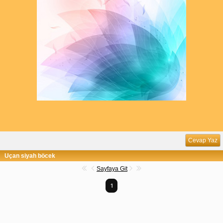
Cevap Yaz
Uçan siyah böcek
Sayfaya Git
1