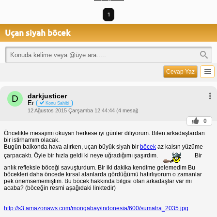
1
Uçan siyah böcek
Cevap Yaz
darkjusticer
D
Er
Konu Sahibi
12 Ağustos 2015 Çarşamba 12:44:44 (4 mesaj)
0
Öncelikle mesajımı okuyan herkese iyi günler diliyorum. Bilen arkadaşlardan
bir istirhamım olacak.
Bugün balkonda hava alırken, uçan büyük siyah bir
böcek
az kalsın yüzüme
çarpacaktı. Öyle bir hızla geldi ki neye uğradığımı şaşırdım.
Bir
anlık refleksle böceği savuşturdum. Bir iki dakika kendime gelemedim Bu
böcekleri daha öncede kırsal alanlarda gördüğümü hatırlıyorum o zamanlar
pek önemsememiştim. Bu böcek hakkında bilgisi olan arkadaşlar var mı
acaba? (böceğin resmi aşağıdaki linktedir)
http://s3.amazonaws.com/mongabay/indonesia/600/sumatra_2035.jpg