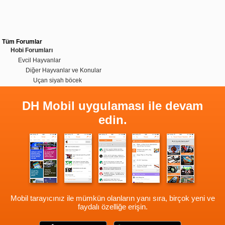
Tüm Forumlar
Hobi Forumları
Evcil Hayvanlar
Diğer Hayvanlar ve Konular
Uçan siyah böcek
DH Mobil uygulaması ile devam
edin.
Mobil tarayıcınız ile mümkün olanların yanı sıra, birçok yeni ve
faydalı özelliğe erişin.