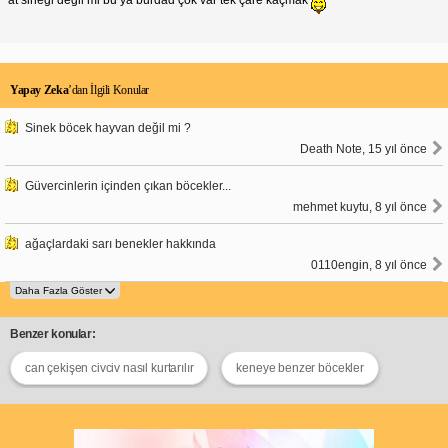
Çöpleri kapalı tutun.
Yiyecekleri açıkta bırakmayın.
Nemli alanları kurutun.
Evin çatlaklarını ve açıklıklarını kapatın.
Uçan siyah böcekler sorun teşkil ediyorsa,
Yapay Zeka
profesyonel bir haşere kontrol şirketinden yardım
’dan İlgili Konular
almanız önerilir.
Sinek böcek hayvan değil mi ?
Death Note, 15 yıl önce
Güvercinlerin içinden çıkan böcekler...
mehmet kuytu, 8 yıl önce
ağaçlardaki sarı benekler hakkında
0110engin, 8 yıl önce
Benzer konular:
can çekişen civciv nasıl kurtarılır
keneye benzer böcekler