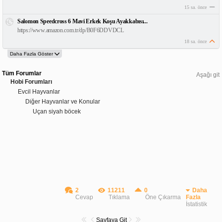
15 sa. önce
Salomon Speedcross 6 Mavi Erkek Koşu Ayakkabısı...
https://www.amazon.com.tr/dp/B0F6DDVDCL
18 sa. önce
Tüm Forumlar
Aşağı git
Hobi Forumları
Evcil Hayvanlar
Diğer Hayvanlar ve Konular
Uçan siyah böcek
2
11211
0
Daha
Cevap
Tıklama
Öne Çıkarma
Fazla
İstatistik
Sayfaya Git