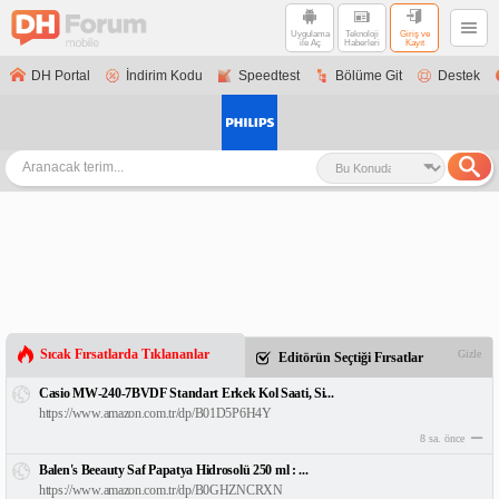
Uygulama
Teknoloji
Giriş ve
ile Aç
Haberleri
Kayıt
DH Portal
İndirim Kodu
Speedtest
Bölüme Git
Destek
Sıcak Fırsatlarda Tıklananlar
Gizle
Editörün Seçtiği Fırsatlar
Casio MW-240-7BVDF Standart Erkek Kol Saati, Si...
https://www.amazon.com.tr/dp/B01D5P6H4Y
8 sa. önce
Balen's Beeauty Saf Papatya Hidrosolü 250 ml : ...
https://www.amazon.com.tr/dp/B0GHZNCRXN