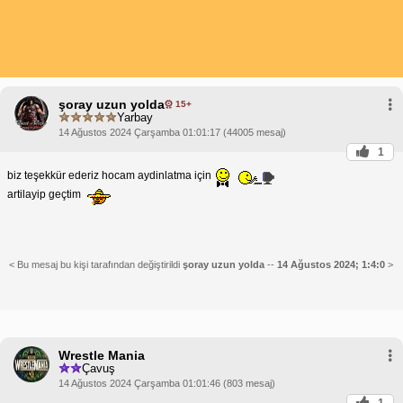
şoray uzun yolda
15+
Yarbay
14 Ağustos 2024 Çarşamba 01:01:17 (44005 mesaj)
1
biz teşekkür ederiz hocam aydinlatma için
artilayip geçtim
< Bu mesaj bu kişi tarafından değiştirildi
şoray uzun yolda
--
14 Ağustos 2024; 1:4:0
>
Wrestle Mania
Çavuş
14 Ağustos 2024 Çarşamba 01:01:46 (803 mesaj)
1