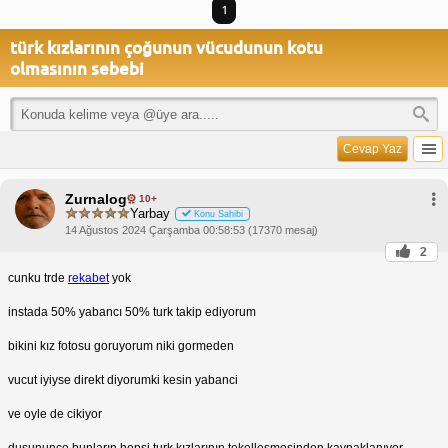
1
türk kızlarının çoğunun vücudunun kotu
olmasının sebebi
Cevap Yaz
Zurnalog
10+
Yarbay
Konu Sahibi
14 Ağustos 2024 Çarşamba 00:58:53 (17370 mesaj)
2
cunku trde
rekabet
yok
instada 50% yabancı 50% turk takip ediyorum
bikini kız fotosu goruyorum niki gormeden
vucut iyiyse direkt diyorumki kesin yabanci
ve oyle de cikiyor
dusununce bunların hepsi turk kızlarının tekelleşmesinden kaynaklanıyor