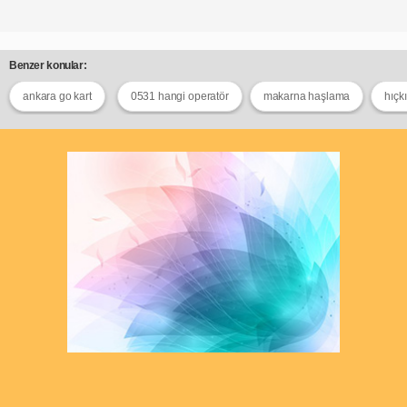
Benzer konular:
ankara go kart
0531 hangi operatör
makarna haşlama
hıçkı