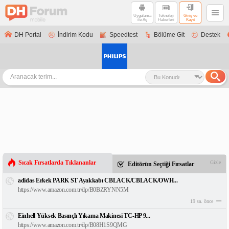
Uygulama
Teknoloji
Giriş ve
ile Aç
Haberleri
Kayıt
DH Portal
İndirim Kodu
Speedtest
Bölüme Git
Destek
Sıcak Fırsatlarda Tıklananlar
Gizle
Editörün Seçtiği Fırsatlar
adidas Erkek PARK ST Ayakkabı CBLACK/CBLACK/OWH...
https://www.amazon.com.tr/dp/B0BZRYNN5M
19 sa. önce
Einhell Yüksek Basınçlı Yıkama Makinesi TC-HP 9...
https://www.amazon.com.tr/dp/B08H1S9QMG