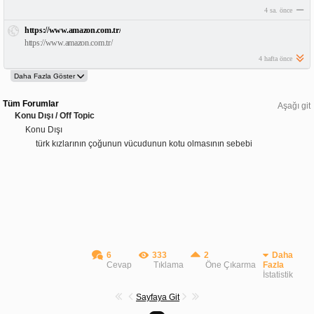
4 sa. önce
https://www.amazon.com.tr/
https://www.amazon.com.tr/
4 hafta önce
Tüm Forumlar
Aşağı git
Konu Dışı / Off Topic
Konu Dışı
türk kızlarının çoğunun vücudunun kotu olmasının sebebi
6
333
2
Daha
Cevap
Tıklama
Öne Çıkarma
Fazla
İstatistik
Sayfaya Git