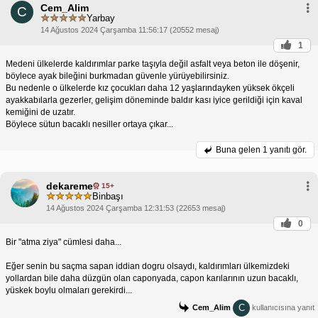
Cem_Alim
C
Yarbay
14 Ağustos 2024 Çarşamba 11:56:17 (20552 mesaj)
1
Medeni ülkelerde kaldırımlar parke taşıyla değil asfalt veya beton ile döşenir,
böylece ayak bileğini burkmadan güvenle yürüyebilirsiniz.
Bu nedenle o ülkelerde kız çocukları daha 12 yaşlarındayken yüksek ökçeli
ayakkabılarla gezerler, gelişim döneminde baldır kası iyice gerildiği için kaval
kemiğini de uzatır.
Böylece sütun bacaklı nesiller ortaya çıkar...
Buna gelen
1 yanıtı gör.
dekareme
15+
Binbaşı
14 Ağustos 2024 Çarşamba 12:31:53 (22653 mesaj)
0
Bir "atma ziya" cümlesi daha...
Eğer senin bu saçma sapan iddian dogru olsaydı, kaldırımları ülkemizdeki
yollardan bile daha düzgün olan caponyada, capon karılarının uzun bacaklı,
yüskek boylu olmaları gerekirdi...
C
Cem_Alim
kullanıcısına yanıt