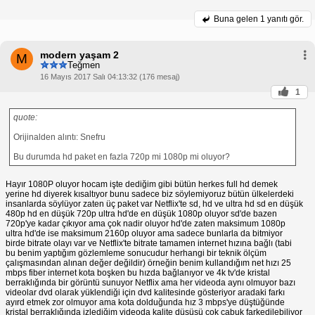
Buna gelen
1 yanıtı gör.
modern yaşam 2
M
Teğmen
16 Mayıs 2017 Salı 04:13:32 (176 mesaj)
1
quote:
Orijinalden alıntı: Snefru
Bu durumda hd paket en fazla 720p mi 1080p mi oluyor?
Hayır 1080P oluyor hocam işte dediğim gibi bütün herkes full hd demek
yerine hd diyerek kısaltıyor bunu sadece biz söylemiyoruz bütün ülkelerdeki
insanlarda söylüyor zaten üç paket var Netflix'te sd, hd ve ultra hd sd en düşük
480p hd en düşük 720p ultra hd'de en düşük 1080p oluyor sd'de bazen
720p'ye kadar çıkıyor ama çok nadir oluyor hd'de zaten maksimum 1080p
ultra hd'de ise maksimum 2160p oluyor ama sadece bunlarla da bitmiyor
birde bitrate olayı var ve Netflix'te bitrate tamamen internet hızına bağlı (tabi
bu benim yaptığım gözlemleme sonucudur herhangi bir teknik ölçüm
çalışmasından alınan değer değildir) örneğin benim kullandığım net hızı 25
mbps fiber internet kota boşken bu hızda bağlanıyor ve 4k tv'de kristal
berraklığında bir görüntü sunuyor Netflix ama her videoda aynı olmuyor bazı
videolar dvd olarak yüklendiği için dvd kalitesinde gösteriyor aradaki farkı
ayırd etmek zor olmuyor ama kota dolduğunda hız 3 mbps'ye düştüğünde
kristal berraklığında izlediğim videoda kalite düşüşü çok çabuk farkedilebiliyor