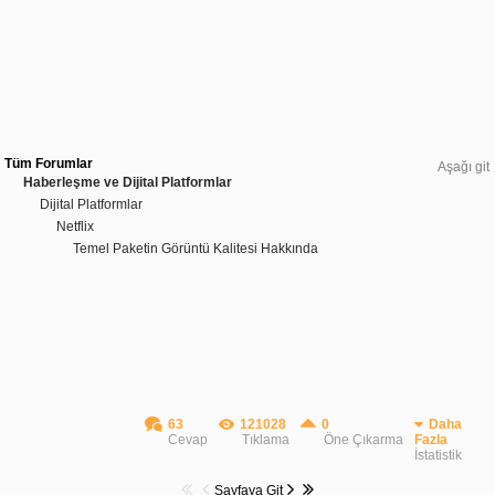
Tüm Forumlar
Aşağı git
Haberleşme ve Dijital Platformlar
Dijital Platformlar
Netflix
Temel Paketin Görüntü Kalitesi Hakkında
63
121028
0
Daha
Cevap
Tıklama
Öne Çıkarma
Fazla
İstatistik
Sayfaya Git