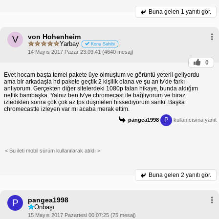
Buna gelen
1 yanıtı gör.
von Hohenheim
V
Yarbay
Konu Sahibi
14 Mayıs 2017 Pazar 23:09:41 (4640 mesaj)
0
Evet hocam başta temel pakete üye olmuştum ve görüntü yeterli geliyordu
ama bir arkadaşla hd pakete geçtik 2 kişilik olana ve şu an tv'de farkı
anlıyorum. Gerçekten diğer sitelerdeki 1080p falan hikaye, bunda aldığım
netlik bambaşka. Yalnız ben tv'ye chromecast ile bağlıyorum ve biraz
izledikten sonra çok çok az fps düşmeleri hissediyorum sanki. Başka
chromecastle izleyen var mı acaba merak ettim.
P
pangea1998
kullanıcısına yanıt
< Bu ileti mobil sürüm kullanılarak atıldı >
Buna gelen
2 yanıtı gör.
pangea1998
P
Onbaşı
15 Mayıs 2017 Pazartesi 00:07:25 (75 mesaj)