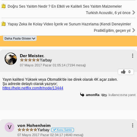
Doğru Ses Yalıtım Nedir ? En Etkili ve Kaliteli Ses Yalıtım Malzemeler
Turkish Acoustic, 6 yıl önce
Yapay Zeka ile Kolay Video İçerik ve Sunum Hazırlama (Kendi Deneyimler
PratikEgitim, geçen yıl
Der Meister.
Yarbay
07 Mayıs 2017 Pazar 01:05:14 (7194 mesaj)
0
Yayın kalitesi Yüksek veya Otomatik'de ise direk olarak 4K açar zaten.
Şu adreste detaylı olarak yazıyor;
https://help.netflix.com/tr/node/13444
amonRa
kullanıcısına yanıt
von Hohenheim
V
Yarbay
Konu Sahibi
07 Mayıs 2017 Pazar 02:34:17 (4640 mesaj)