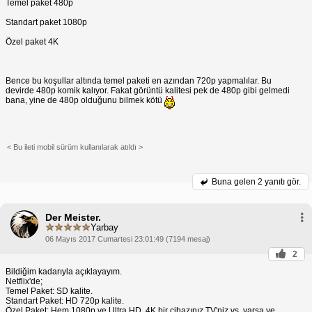
Temel paket 480p
Standart paket 1080p
Özel paket 4K
Bence bu koşullar altında temel paketi en azından 720p yapmalılar. Bu
devirde 480p komik kalıyor. Fakat görüntü kalitesi pek de 480p gibi gelmedi
bana, yine de 480p olduğunu bilmek kötü
< Bu ileti mobil sürüm kullanılarak atıldı >
Buna gelen
2 yanıtı gör.
Der Meister.
Yarbay
06 Mayıs 2017 Cumartesi 23:01:49 (7194 mesaj)
2
Bildiğim kadarıyla açıklayayım.
Netflix'de;
Temel Paket: SD kalite.
Standart Paket: HD 720p kalite.
Özel Paket: Hem 1080p ve Ultra HD. 4K bir cihazınız TV'niz vs. varsa ve