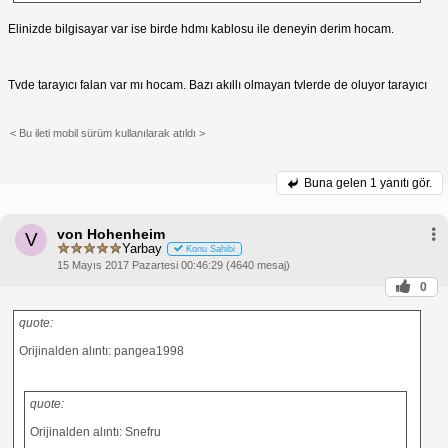
Elinizde bilgisayar var ise birde hdmı kablosu ile deneyin derim hocam.
Tvde tarayıcı falan var mı hocam. Bazı akıllı olmayan tvlerde de oluyor tarayıcı
< Bu ileti mobil sürüm kullanılarak atıldı >
Buna gelen
1 yanıtı gör.
von Hohenheim
V
Yarbay
Konu Sahibi
15 Mayıs 2017 Pazartesi 00:46:29 (4640 mesaj)
0
quote:
Orijinalden alıntı: pangea1998
quote:
Orijinalden alıntı: Snefru