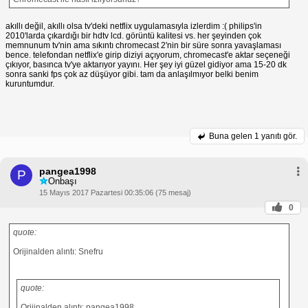
akıllı değil, akıllı olsa tv'deki netflix uygulamasıyla izlerdim :( philips'in
2010'larda çıkardığı bir hdtv lcd. görüntü kalitesi vs. her şeyinden çok
memnunum tv'nin ama sıkıntı chromecast 2'nin bir süre sonra yavaşlaması
bence. telefondan netflix'e girip diziyi açıyorum, chromecast'e aktar seçeneği
çıkıyor, basınca tv'ye aktarıyor yayını. Her şey iyi güzel gidiyor ama 15-20 dk
sonra sanki fps çok az düşüyor gibi. tam da anlaşılmıyor belki benim
kuruntumdur.
Buna gelen
1 yanıtı gör.
pangea1998
P
Onbaşı
15 Mayıs 2017 Pazartesi 00:35:06 (75 mesaj)
0
quote:
Orijinalden alıntı: Snefru
quote:
Orijinalden alıntı: pangea1998