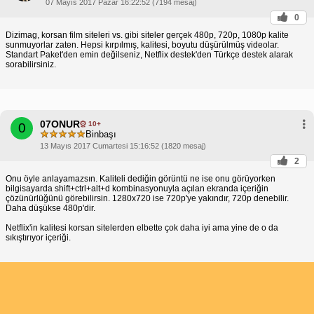
07 Mayıs 2017 Pazar 16:22:52 (7194 mesaj)
0
Dizimag, korsan film siteleri vs. gibi siteler gerçek 480p, 720p, 1080p kalite
sunmuyorlar zaten. Hepsi kırpılmış, kalitesi, boyutu düşürülmüş videolar.
Standart Paket'den emin değilseniz, Netflix destek'den Türkçe destek alarak
sorabilirsiniz.
07ONUR
10+
0
Binbaşı
13 Mayıs 2017 Cumartesi 15:16:52 (1820 mesaj)
2
Onu öyle anlayamazsın. Kaliteli dediğin görüntü ne ise onu görüyorken
bilgisayarda shift+ctrl+alt+d kombinasyonuyla açılan ekranda içeriğin
çözünürlüğünü görebilirsin. 1280x720 ise 720p'ye yakındır, 720p denebilir.
Daha düşükse 480p'dir.
Netflix'in kalitesi korsan sitelerden elbette çok daha iyi ama yine de o da
sıkıştırıyor içeriği.