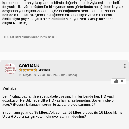
işte bende burdan yola çıkarak o bitrate değerini netin hızıyla eşitledim belki
de yanlış fikir yürütmüşümdür bilmiyorum ama görüntünün netliği hem kaynak
dosyadan yani orjinal videonun çözünürlüğünden hem internet hızından
hemde kullanılan sıkıştırma tekniğinden etkilenebiliyor. Ama o kadarda
öldürmüyor gayet başarılı bir çözünürlük sunuyor Netflix 480p bile daha net
oluyor Netflix'te,
< Bu ileti mini sürüm kullanılarak atıldı >
GÖKHANK
Binbaşı
16 Mayıs 2017 Salı 10:24:56 (1842 mesaj)
0
Merhaba
Ben 4 cihaz bağlantılı en üst pakete üyeyim. Filmler bende hep HD yazılı
gözüküyor. Ne Sd, nede Ultra HD yazılısına rastlamadım. Böylemi oluyor
acep? (Kusura bakmayın sorum biraz garip oldu sanırım. 😊)
Birde hızım şu anda 35 Mbps, Akk sonrası 16 Mbps oluyor. Bu 16 Mbps lik hız,
Ultra HD görüntü için yeterli olmuyor sanırım değilmi?