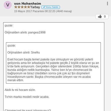
von Hohenheim
V
Yarbay
Konu Sahibi
15 Mayıs 2017 Pazartesi 00:22:20 (4640 mesaj)
0
quote:
Orijinalden alıntı: pangea1998
quote:
Orijinalden alıntı: Snefru
Evet hocam başta temel pakete üye olmuştum ve görüntü yeterli
geliyordu ama bir arkadaşla hd pakete geçtik 2 kişilik olana ve şu an
tv'de farkı anlıyorum. Gerçekten diğer sitelerdeki 1080p falan hikaye,
bunda aldığım netlik bambaşka. Yalnız ben tv'ye chromecast ile
bağlıyorum ve biraz izledikten sonra çok çok az fps düşmeleri
hissediyorum sanki. Başka chromecastle izleyen var mı acaba
merak ettim.
Akıllı tv mi hocam sizin.
Tv'nin marka modeli nedir acaba.
Chromecast ile nasıl izliyorsunuz?