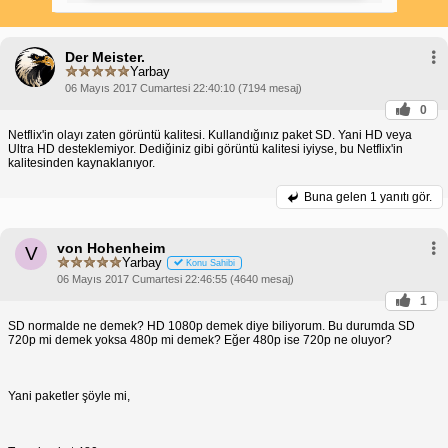
düşünmeleri gerekebilir.
Temel paket, ek özellikler açısından sınırlıdır. Aynı
anda yalnızca bir ekranda içerik izleyebilirsiniz ve
Der Meister.
yüklenen içerikleri cihazınıza indiremezsiniz. Ayrıca,
Yarbay
temel paket Dolby Atmos veya HDR desteği
sunmaz.
06 Mayıs 2017 Cumartesi 22:40:10 (7194 mesaj)
Temel paket, bütçesi kısıtlı olanlar veya daha düşük
0
çözünürlükteki içerikleri izlemekten rahatsız
Netflix'in olayı zaten görüntü kalitesi. Kullandığınız paket SD. Yani HD veya
olmayanlar için uygun bir seçenektir. Ancak, daha iyi
Ultra HD desteklemiyor. Dediğiniz gibi görüntü kalitesi iyiyse, bu Netflix'in
bir görüntü kalitesi arıyorsanız veya çoklu
kalitesinden kaynaklanıyor.
ekranlarda içerik izlemek istiyorsanız, standart veya
premium paketleri değerlendirmelisiniz.
Buna gelen
1 yanıtı gör.
Önemli Not:
Netflix temel paket görüntü kalitesi, 720p ile sınırlıdır
ve bu, yüksek çözünürlüklü içerikler için ideal
von Hohenheim
değildir. Ancak, bütçe dostu bir seçenek arayanlar
V
Yarbay
için kabul edilebilir bir görüntü kalitesi sunar.
Konu Sahibi
06 Mayıs 2017 Cumartesi 22:46:55 (4640 mesaj)
1
SD normalde ne demek? HD 1080p demek diye biliyorum. Bu durumda SD
720p mi demek yoksa 480p mi demek? Eğer 480p ise 720p ne oluyor?
Yani paketler şöyle mi,