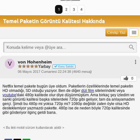
1
2
3
4
Temel Paketin Görüntü Kalitesi Hakkında
Cevap Yaz
von Hohenheim
V
Yarbay
Konu Sahibi
06 Mayıs 2017 Cumartesi 22:24:38 (4640 mesaj)
0
Netflix temel pakete bugün üye oldum. Paketlerin özelliklerinde temel paketin
HD olmadığı, SD olduğu yazıyor. Ben de diğer
dizi film
sitelerindeki veya
youtube
'daki 480p kalitede olur diye düşünmüştüm. Ama birkaç şey izledim ve
sanki görüntü kalitesi başka sitelerdeki 720p gibi geliyor, tam da anlayamadım
gerçi. Şimdi bu 480p mi yoksa 720p mi? 1080p değildir zaten öyle olsa HD
desteklemiyor yazmazdı pakette. 480p ise de neden böyle 720p kalitesinde
gibi gösteriyor ilginç geldi bana.
< Bu ileti mobil sürüm kullanılarak atıldı >