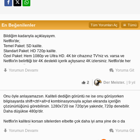
En Beğenilenler
Tüm Yorumları Aç
Tümü
Bildiğim kadarıyla açıklayayım.
Netflix'de;
Temel Paket: SD kalite.
Standart Paket: HD 720p kalite.
Özel Paket: Hem 1080p ve Ultra HD. 4K bir cihazınız TV'niz vs. varsa ve
Netflix'in belirttiği bir 4K destekli içerik açtıysanız 4K izlersiniz. Netflix'de her
içerik 4K değil. Hatta 4K içerik az. Yani Özel Paket 1080p ve 4K yayın
Yorumun Devamı
Yoruma Git
destekliyor.
Eğer Özel Paket almayı düşünürseniz;
Google Chrome, Firefox, Opera gibi tarayıcılar sadece 720p'ye kadar yayın
2
Der Meister.
| 9 yıl
destekliyor. Internet Explorer, Microsoft Edge ve Netflix'in Windows 10
uygulaması 1080p destekliyor. Ama 4K için uygun bir TV, cihaz şart.
Onu öyle anlayamazsın. Kaliteli dediğin görüntü ne ise onu görüyorken
bilgisayarda shift+ctrl+alt+d kombinasyonuyla açılan ekranda içeriğin
çözünürlüğünü görebilirsin. 1280x720 ise 720p'ye yakındır, 720p denebilir.
Daha düşükse 480p'dir.
Netflix'in kalitesi korsan sitelerden elbette çok daha iyi ama yine de o da
sıkıştırıyor içeriği.
Yorumun Devamı
Yoruma Git