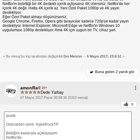
Netflix'in belirttiği bir 4K destekli içerik açtıysanız 4K izlersiniz. Netflix'de her
içerik 4K değil. Hatta 4K içerik az. Yani Özel Paket 1080p ve 4K yayın
destekliyor.
Eğer Özel Paket almayı düşünürseniz;
Google Chrome, Firefox, Opera gibi tarayıcılar sadece 720p'ye kadar yayın
destekliyor. Internet Explorer, Microsoft Edge ve Netflix'in Windows 10
uygulaması 1080p destekliyor. Ama 4K için uygun bir TV, cihaz şart.
< Bu mesaj bu kişi tarafından değiştirildi
Der Meister.
--
6 Mayıs 2017; 23:6:51
>
Buna gelen
2 yanıtı gör.
amonRa
10+
Dede Yarbay
07 Mayıs 2017 Pazar 00:58:30 (5310 mesaj)
0
quote:
Orijinalden alıntı: HypeRockTiF
Bildiğim kadarıyla açıklayayım.
Netflix'de;