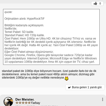
0
quote:
Orijinalden alıntı: HypeRockTiF
Bildiğim kadarıyla açıklayayım.
Netflix'de;
Temel Paket: SD kalite.
Standart Paket: HD 720p kalite.
Özel Paket: Hem 1080p ve Ultra HD. 4K bir cihazınız TV'niz vs. varsa ve
Netflix'in belirttiği bir 4K destekli içerik açtıysanız 4K izlersiniz. Netflix'de
her içerik 4K değil. Hatta 4K içerik az. Yani Özel Paket 1080p ve 4K yayın
destekliyor.
Eğer Özel Paket almayı düşünürseniz;
Google Chrome, Firefox, Opera gibi tarayıcılar sadece 720p'ye kadar
yayın destekliyor. Internet Explorer, Microsoft Edge ve Netflix'in Windows
10 uygulaması 1080p destekliyor. Ama 4K için uygun bir TV, cihaz şart.
standart paket de 1080p diye biliyorum hocam. özel paketin farkı bir de 4k
desteklemesi. ama bu temel paket nasıl 480p aklım almıyor, dizimag gibi
sitelerdeki 1080p'ye eş değer netlikte neredeyse
Buna gelen
1 yanıtı gör.
Der Meister.
Yarbay