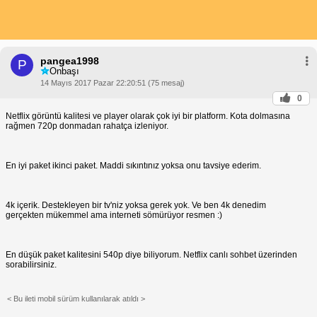
pangea1998
P
Onbaşı
14 Mayıs 2017 Pazar 22:20:51 (75 mesaj)
0
Netflix görüntü kalitesi ve player olarak çok iyi bir platform. Kota dolmasına
rağmen 720p donmadan rahatça izleniyor.
En iyi paket ikinci paket. Maddi sıkıntınız yoksa onu tavsiye ederim.
4k içerik. Destekleyen bir tv'niz yoksa gerek yok. Ve ben 4k denedim
gerçekten mükemmel ama interneti sömürüyor resmen :)
En düşük paket kalitesini 540p diye biliyorum. Netflix canlı sohbet üzerinden
sorabilirsiniz.
< Bu ileti mobil sürüm kullanılarak atıldı >