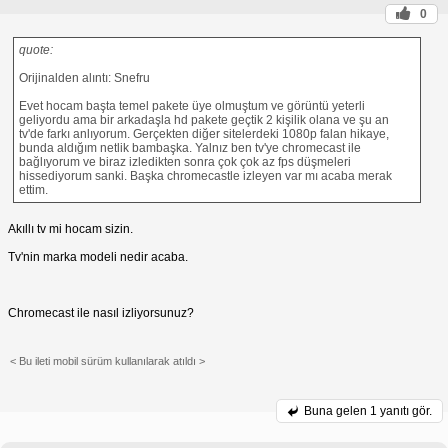
0
quote:
Orijinalden alıntı: Snefru
Evet hocam başta temel pakete üye olmuştum ve görüntü yeterli
geliyordu ama bir arkadaşla hd pakete geçtik 2 kişilik olana ve şu an
tv'de farkı anlıyorum. Gerçekten diğer sitelerdeki 1080p falan hikaye,
bunda aldığım netlik bambaşka. Yalnız ben tv'ye chromecast ile
bağlıyorum ve biraz izledikten sonra çok çok az fps düşmeleri
hissediyorum sanki. Başka chromecastle izleyen var mı acaba merak
ettim.
Akıllı tv mi hocam sizin.
Tv'nin marka modeli nedir acaba.
Chromecast ile nasıl izliyorsunuz?
< Bu ileti mobil sürüm kullanılarak atıldı >
Buna gelen
1 yanıtı gör.