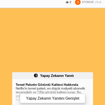
2
0
07ONUR
| 9 yıl
Yapay Zekanın Yanıtı
Temel Paketin Görüntü Kalitesi Hakkında
Netflix'in temel paketi, en düşük maliyetli abonelik
seçeneğidir ve 720p görüntü kalitesi sunar. Bu,
çoğu kullanıcı için kabul edilebilir bir görüntü
Yapay Zekanın Yanıtını
Genişlet
kalitesidir, ancak yüksek çözünürlüklü içerikleri
izlemek isteyenler için daha üst paketleri