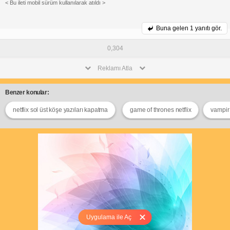
< Bu ileti mobil sürüm kullanılarak atıldı >
Buna gelen
1 yanıtı gör.
0,304
Reklamı Atla
Benzer konular:
netflix sol üst köşe yazıları kapatma
game of thrones netflix
vampir 
Uygulama ile Aç