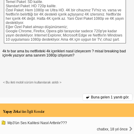
Temel Paket: SD kalite.
Standart Paket: HD 720p kalite.
Özel Paket: Hem 1080p ve Ultra HD. 4K bir cihazınız TV'niz vs. varsa ve
Netflix'in belirttiği bir 4K destekli içerik açtıysanız 4K izlersiniz. Netflix'de
her içerik 4K değil. Hatta 4K içerik az. Yani Özel Paket 1080p ve 4K yayın
destekliyor.
Eğer Özel Paket almayı düşünürseniz;
Google Chrome, Firefox, Opera gibi tarayıcılar sadece 720p'ye kadar
yayın destekliyor. Internet Explorer, Microsoft Edge ve Netflix'in Windows
10 uygulaması 1080p destekliyor. Ama 4K için uygun bir TV, cihaz şart.
4k tv bar ama bu netflixteki 4k içerikleri nasıl izleyecem ? misal breaking bad
için4k yazıyor ama sanırım 1080p izliyorum?
< Bu ileti mobil sürüm kullanılarak atıldı >
Buna gelen
1 yanıtı gör.
Yapay Zeka
’dan İlgili Konular
Mp3'ün Ses Kalitesi Nasıl Arttırılır???
chatixx, 18 yıl önce