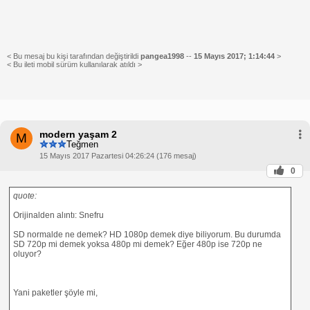
< Bu mesaj bu kişi tarafından değiştirildi
pangea1998
--
15 Mayıs 2017; 1:14:44
>
< Bu ileti mobil sürüm kullanılarak atıldı >
modern yaşam 2
M
Teğmen
15 Mayıs 2017 Pazartesi 04:26:24 (176 mesaj)
0
quote:
Orijinalden alıntı: Snefru
SD normalde ne demek? HD 1080p demek diye biliyorum. Bu durumda
SD 720p mi demek yoksa 480p mi demek? Eğer 480p ise 720p ne
oluyor?
Yani paketler şöyle mi,