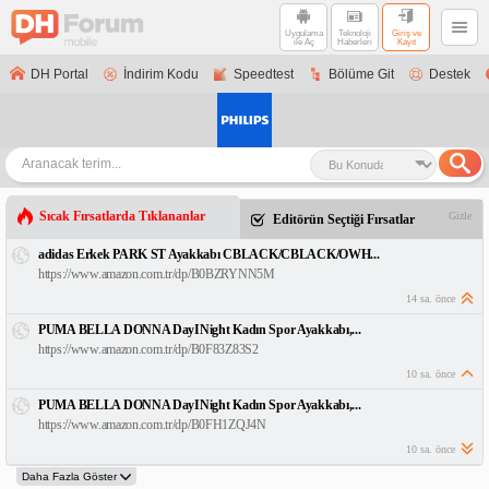
Uygulama
Teknoloji
Giriş ve
ile Aç
Haberleri
Kayıt
DH Portal
İndirim Kodu
Speedtest
Bölüme Git
Destek
Sıcak Fırsatlarda Tıklananlar
Gizle
Editörün Seçtiği Fırsatlar
adidas Erkek PARK ST Ayakkabı CBLACK/CBLACK/OWH...
https://www.amazon.com.tr/dp/B0BZRYNN5M
14 sa. önce
PUMA BELLA DONNA DayINight Kadın Spor Ayakkabı,...
https://www.amazon.com.tr/dp/B0F83Z83S2
10 sa. önce
PUMA BELLA DONNA DayINight Kadın Spor Ayakkabı,...
https://www.amazon.com.tr/dp/B0FH1ZQJ4N
10 sa. önce