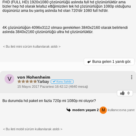
FHD (FULL HD) 1920x1080 çözünürlüğü aslında full hd çözünürlüktür ama
bizler hep hd olarak telafuz ettiğimizden tek hd çözünürlüğün 1080p olduğunu
düşünürüz ama bu yanlış aslında hd olan 720'dir 1080 full hd'dir.
4K çözünürlüğün 4096x3112 olması gerekirken 3840x2160 olarak belirlendi
aslında 3840x2160 çözünürlüğü ultra hd çözünürlüktür.
< Bu ileti mini sürüm kullanılarak atıldı >
Buna gelen
1 yanıtı gör.
von Hohenheim
V
Yarbay
Konu Sahibi
15 Mayıs 2017 Pazartesi 16:42:12 (4640 mesaj)
0
Bu durumda hd paket en fazla 720p mi 1080p mi oluyor?
M
modern yaşam 2
kullanıcısına yanıt
< Bu ileti mobil sürüm kullanılarak atıldı >