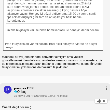
şeyinden çok memnunum tv'nin ama sıkıntı chromecast 2'nin bir
süre sonra yavaşlaması bence. telefondan netflix'e girip diziyi
açıyorum, chromecast'e aktar seçeneği çıkıyor, basınca tv'ye
aktarıyor yayını. Her şey iyi güzel gidiyor ama 15-20 dk sonra sanki
fps çok az düşüyor gibi. tam da anlaşılmıyor belki benim
kuruntumdur.
Elinizde bilgisayar var ise birde hdmı kablosu ile deneyin derim hocam.
Tvde tarayıcı falan var mı hocam. Bazı akıllı olmayan tvlerde de oluyor
tarayıcı
macbook air var, ona bir hdmi converter almıştım ama yazılım
güncellemelerinden dolayı şu an destek vermiyor sanırım bu convertera. bir
de chromecast'e macbook'tan bağlanıp denerim hocam yarın. dediğiniz gibi
tarayıcı var mı yok mu ona da bakarım teşekkürler.
pangea1998
P
Onbaşı
15 Mayıs 2017 Pazartesi 01:13:43 (75 mesaj)
0
Önemli değil hocam :)