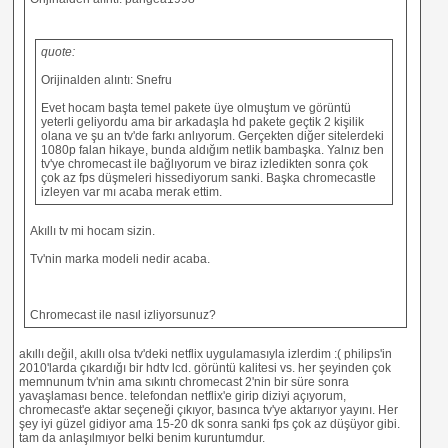
quote:
Orijinalden alıntı: Snefru
Evet hocam başta temel pakete üye olmuştum ve görüntü
yeterli geliyordu ama bir arkadaşla hd pakete geçtik 2 kişilik
olana ve şu an tv'de farkı anlıyorum. Gerçekten diğer sitelerdeki
1080p falan hikaye, bunda aldığım netlik bambaşka. Yalnız ben
tv'ye chromecast ile bağlıyorum ve biraz izledikten sonra çok
çok az fps düşmeleri hissediyorum sanki. Başka chromecastle
izleyen var mı acaba merak ettim.
Akıllı tv mi hocam sizin.
Tv'nin marka modeli nedir acaba.
Chromecast ile nasıl izliyorsunuz?
akıllı değil, akıllı olsa tv'deki netflix uygulamasıyla izlerdim :( philips'in
2010'larda çıkardığı bir hdtv lcd. görüntü kalitesi vs. her şeyinden çok
memnunum tv'nin ama sıkıntı chromecast 2'nin bir süre sonra
yavaşlaması bence. telefondan netflix'e girip diziyi açıyorum,
chromecast'e aktar seçeneği çıkıyor, basınca tv'ye aktarıyor yayını. Her
şey iyi güzel gidiyor ama 15-20 dk sonra sanki fps çok az düşüyor gibi.
tam da anlaşılmıyor belki benim kuruntumdur.