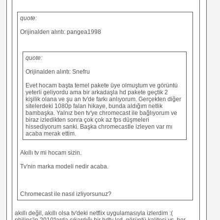
quote:
Orijinalden alıntı: pangea1998
quote:
Orijinalden alıntı: Snefru
Evet hocam başta temel pakete üye olmuştum ve görüntü
yeterli geliyordu ama bir arkadaşla hd pakete geçtik 2
kişilik olana ve şu an tv'de farkı anlıyorum. Gerçekten diğer
sitelerdeki 1080p falan hikaye, bunda aldığım netlik
bambaşka. Yalnız ben tv'ye chromecast ile bağlıyorum ve
biraz izledikten sonra çok çok az fps düşmeleri
hissediyorum sanki. Başka chromecastle izleyen var mı
acaba merak ettim.
Akıllı tv mi hocam sizin.
Tv'nin marka modeli nedir acaba.
Chromecast ile nasıl izliyorsunuz?
akıllı değil, akıllı olsa tv'deki netflix uygulamasıyla izlerdim :(
philips'in 2010'larda çıkardığı bir hdtv lcd. görüntü kalitesi vs. her