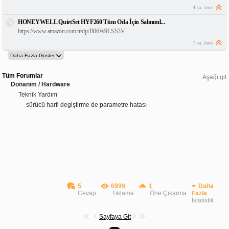
4 sa. önce
HONEYWELL QuietSet HYF260 Tüm Oda İçin Salınıml...
https://www.amazon.com.tr/dp/B06W9LSS3V
7 sa. önce
Tüm Forumlar
Aşağı git
Donanım / Hardware
Teknik Yardım
sürücü harfi degiştirme de parametre hatası
5
6999
1
Daha
Cevap
Tıklama
Öne Çıkarma
Fazla
İstatistik
Sayfaya Git