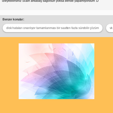
izleyebilirsiniz Scalh arkadaş sağolsun yoksa bende yapamıyordum :D
Benzer konular:
disk hataları onarılıyor tamamlanması bir saatten fazla sürebilir çözüm
vk