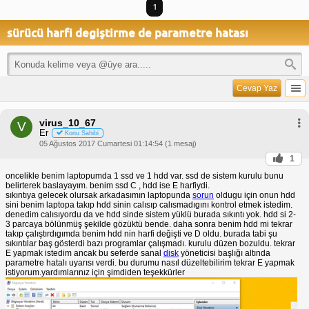
1
sürücü harfi degiştirme de parametre hatası
Cevap Yaz
virus_10_67
V
Er
Konu Sahibi
05 Ağustos 2017 Cumartesi 01:14:54 (1 mesaj)
1
oncelikle benim laptopumda 1 ssd ve 1 hdd var. ssd de sistem kurulu bunu
belirterek baslayayım. benim ssd C , hdd ise E harfiydi.
sıkıntıya gelecek olursak arkadasımın laptopunda
sorun
oldugu için onun hdd
sini benim laptopa takıp hdd sinin calısıp calısmadıgını kontrol etmek istedim.
denedim calısıyordu da ve hdd sinde sistem yüklü burada sıkıntı yok. hdd si 2-
3 parcaya bölünmüş şekilde gözüktü bende. daha sonra benim hdd mi tekrar
takıp çalıştırdıgımda benim hdd nin harfi değişti ve D oldu. burada tabi şu
sıkıntılar baş gösterdi bazı programlar çalışmadı. kurulu düzen bozuldu. tekrar
E yapmak istedim ancak bu seferde sanal
disk
yöneticisi başlığı altında
parametre hatalı uyarısı verdi. bu durumu nasıl düzeltebilirim tekrar E yapmak
istiyorum.yardımlarınız için şimdiden teşekkürler