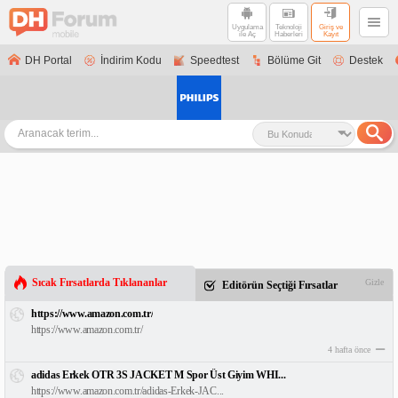
Uygulama
Teknoloji
Giriş ve
ile Aç
Haberleri
Kayıt
DH Portal
İndirim Kodu
Speedtest
Bölüme Git
Destek
Sıcak Fırsatlarda Tıklananlar
Gizle
Editörün Seçtiği Fırsatlar
https://www.amazon.com.tr/
https://www.amazon.com.tr/
4 hafta önce
adidas Erkek OTR 3S JACKET M Spor Üst Giyim WHI...
https://www.amazon.com.tr/adidas-Erkek-JAC...