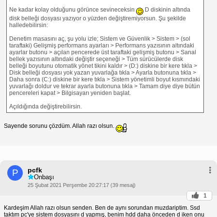
Ne kadar kolay olduğunu görünce sevineceksin
D diskinin altında
disk belleği dosyası yazıyor o yüzden değiştiremiyorsun. Şu şekilde
halledebilirsin:
Denetim masasını aç, şu yolu izle; Sistem ve Güvenlik > Sistem > (sol
taraftaki) Gelişmiş performans ayarları > Performans yazısının altındaki
ayarlar butonu > açılan pencerede üst taraftaki gelişmiş butonu > Sanal
bellek yazısının altındaki değiştir seçeneği > Tüm sürücülerde disk
belleği boyutunu otomatik yönet tikini kaldır > (D:) diskine bir kere tıkla >
Disk belleği dosyası yok yazan yuvarlağa tıkla > Ayarla butonuna tıkla >
Daha sonra (C:) diskine bir kere tıkla > Sistem yönetimli boyut kısmındaki
yuvarlağı doldur ve tekrar ayarla butonuna tıkla > Tamam diye diye bütün
pencereleri kapat > Bilgisayarı yeniden başlat.
Açıldığında değiştirebilirsin.
Sayende sorunu çözdüm. Allah razı olsun.
pcfk
P
Onbaşı
25 Şubat 2021 Perşembe 20:27:17 (39 mesaj)
1
Kardeşim Allah razı olsun senden. Ben de aynı sorundan muzdariptim. Ssd
taktım pc'ye sistem dosyasını d yapmış, benim hdd daha önceden d iken onu