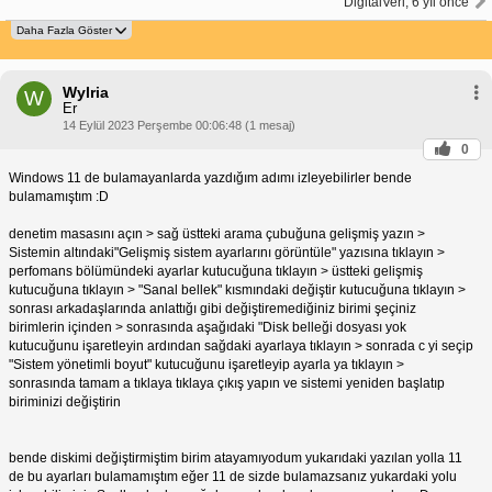
DigitalVeri, 6 yıl önce
Wylria
W
Er
14 Eylül 2023 Perşembe 00:06:48 (1 mesaj)
0
Windows 11 de bulamayanlarda yazdığım adımı izleyebilirler bende
bulamamıştım :D
denetim masasını açın > sağ üstteki arama çubuğuna gelişmiş yazın >
Sistemin altındaki"Gelişmiş sistem ayarlarını görüntüle" yazısına tıklayın >
perfomans bölümündeki ayarlar kutucuğuna tıklayın > üstteki gelişmiş
kutucuğuna tıklayın > "Sanal bellek" kısmındaki değiştir kutucuğuna tıklayın >
sonrası arkadaşlarında anlattığı gibi değiştiremediğiniz birimi şeçiniz
birimlerin içinden > sonrasında aşağıdaki "Disk belleği dosyası yok
kutucuğunu işaretleyin ardından sağdaki ayarlaya tıklayın > sonrada c yi seçip
"Sistem yönetimli boyut" kutucuğunu işaretleyip ayarla ya tıklayın >
sonrasında tamam a tıklaya tıklaya çıkış yapın ve sistemi yeniden başlatıp
biriminizi değiştirin
bende diskimi değiştirmiştim birim atayamıyodum yukarıdaki yazılan yolla 11
de bu ayarları bulamamıştım eğer 11 de sizde bulamazsanız yukardaki yolu