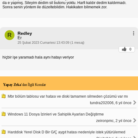
da e yapmış. Sileyim dedim sil butonu yoktu. Harfi kaldır dedim kaldırmadı.
Sonra senin yöntem ile düzeltebildim. Hakikaten bilmemek zor.
Redley
R
Er
25 Şubat 2023 Cumartesi 13:43:09 (1 mesaj)
0
hiçbir işe yaramadı hala aynı hatayı veriyor
Yapay Zeka
’dan İlgili Konular
Mbr bölüm tablosu var hatası ve diski tamamen silmeden çözümü var mı
tundra202006, 6 yıl önce
Windows 11 Dosya İzinleri ve Sahiplik Ayarları Değiştirme
zeironpmc, 2 yıl önce
Harddisk Yerel Disk D Bir G/Ç aygıt hatası nedeniyle istek yütürülemed