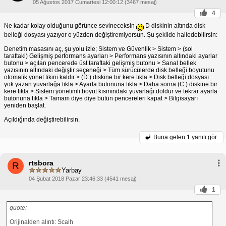
05 Ağustos 2017 Cumartesi 12:00:12 (3467 mesaj)
4
Ne kadar kolay olduğunu görünce sevineceksin
D diskinin altında disk
belleği dosyası yazıyor o yüzden değiştiremiyorsun. Şu şekilde halledebilirsin:
Denetim masasını aç, şu yolu izle; Sistem ve Güvenlik > Sistem > (sol
taraftaki) Gelişmiş performans ayarları > Performans yazısının altındaki ayarlar
butonu > açılan pencerede üst taraftaki gelişmiş butonu > Sanal bellek
yazısının altındaki değiştir seçeneği > Tüm sürücülerde disk belleği boyutunu
otomatik yönet tikini kaldır > (D:) diskine bir kere tıkla > Disk belleği dosyası
yok yazan yuvarlağa tıkla > Ayarla butonuna tıkla > Daha sonra (C:) diskine bir
kere tıkla > Sistem yönetimli boyut kısmındaki yuvarlağı doldur ve tekrar ayarla
butonuna tıkla > Tamam diye diye bütün pencereleri kapat > Bilgisayarı
yeniden başlat.
Açıldığında değiştirebilirsin.
Buna gelen
1 yanıtı gör.
rtsbora
R
Yarbay
04 Şubat 2018 Pazar 23:46:33 (4541 mesaj)
1
quote:
Orijinalden alıntı: Scalh