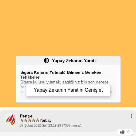
Yapay Zekanın Yanıtı
Sigara Külünü Yutmak: Bilmeniz Gereken
Tehlikeler
Sigara külünü yutmak, sağlığınız için son derece
zararlı bir alışkanlıktır. Sigara külü, vücudunuzun
Yapay Zekanın Yanıtını
Genişlet
çeşitli bölümlerine zarar verebilecek, nikotin, katran
ve diğer toksik maddeler içerir.
Sigara Külü Yemek Zararlı mıdır?
Akciğer
Evet, sigara külü yemek çok zararlıdır. Nikotin, kalp
atış hızınızı ve kan basıncınızı artırabilir ve
Pençe_
bağımlılığa neden olabilir. Katran, akciğerlerinizde
Yarbay
birikebilir ve kanser, amfizem ve bronşit gibi
solunum sorunlarına yol açabilir. Küldeki diğer
07 Şubat 2012 Salı 23:19:29 (7382 mesaj)
zararlı maddeler mide bulantısı, kusma, ishal ve baş
0
ağrısına neden olabilir.