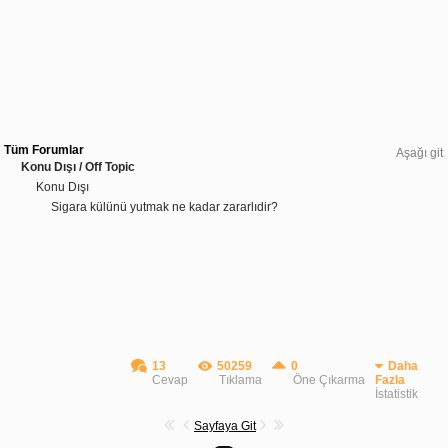
Tüm Forumlar
Aşağı git
Konu Dışı / Off Topic
Konu Dışı
Sigara külünü yutmak ne kadar zararlıdir?
13
50259
0
Daha
Cevap
Tıklama
Öne Çıkarma
Fazla
İstatistik
Sayfaya Git