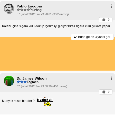
Pablo Escobar
Yüzbaşı
07 Şubat 2012 Salı 23:28:01 (3905 mesaj)
0
Kolanı içine sigara külü döküp içerim,iyi gidiyor.Bira+sigara külü iyi kafa yapar.
Buna gelen
3 yanıtı gör.
Dr. James Wilson
Teğmen
07 Şubat 2012 Salı 23:30:20 (450 mesaj)
0
Manyak mısın birader ?