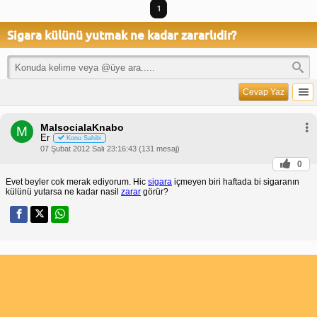
1
Sigara külünü yutmak ne kadar zararlıdir?
Cevap Yaz
MalsocialaKnabo
M
Er
Konu Sahibi
07 Şubat 2012 Salı 23:16:43 (131 mesaj)
0
Evet beyler cok merak ediyorum. Hic
sigara
içmeyen biri haftada bi sigaranın
külünü yutarsa ne kadar nasil
zarar
görür?