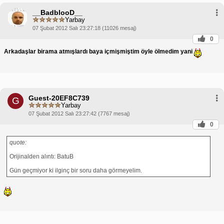
__BadblooD__
Yarbay
07 Şubat 2012 Salı 23:27:18 (11026 mesaj)
0
Arkadaşlar birama atmışlardı baya içmişmiştim öyle ölmedim yani
Guest-20EF8C739
G
Yarbay
07 Şubat 2012 Salı 23:27:42 (7767 mesaj)
0
quote:
Orijinalden alıntı: BatuB
Gün geçmiyor ki ilginç bir soru daha görmeyelim.