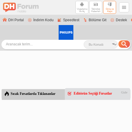
Uygulama
Teknoloji
Giriş ve
ile Aç
Haberleri
Kayıt
DH Portal
İndirim Kodu
Speedtest
Bölüme Git
Destek
Gizle
Editörün Seçtiği Fırsatlar
Sıcak Fırsatlarda Tıklananlar