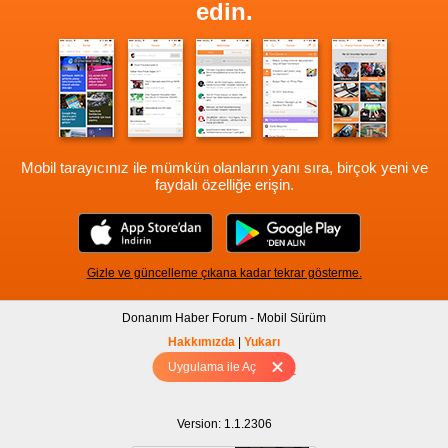
edin.
Mobil tarayıcınız ile mümkün olanların yanı sıra, birçok yeni ve
faydalı özelliğe erişin.
Gizle ve güncelleme çıkana kadar tekrar gösterme.
Donanım Haber Forum - Mobil Sürüm
Hakkımızda
|
Yukarı
Uygulama ile Aç
Tam sürüm için Tıklayınız
Version: 1.1.2306