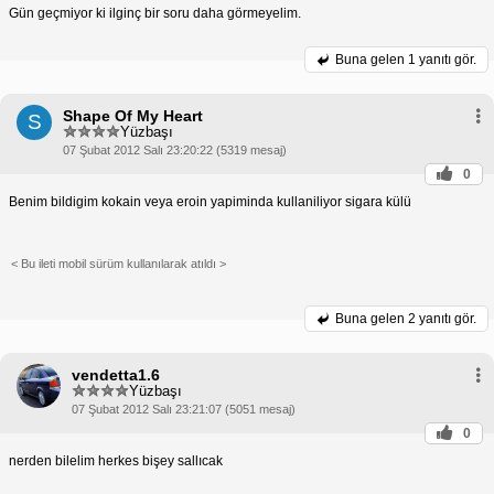
Gün geçmiyor ki ilginç bir soru daha görmeyelim.
Sigara Külü Yemenin Zararları
Hastalıkları:
Katran
Sigara külü yemenin aşağıdakiler de dahil olmak
üzere çok sayıda zararı vardır:
Buna gelen
1 yanıtı gör.
akciğerlerde birikebilir ve kanser, amfizem ve
bronşit gibi solunum sorunlarına yol açabilir.
Kanser:
Sigara külünde bulunan kimyasallar
kanser yapıcıdır ve akciğer kanseri, ağız kanseri
Shape Of My Heart
S
ve diğer kanser türlerinin gelişimine neden olabilir.
Yüzbaşı
Kalp Hastalığı:
Nikotin kalp atış hızınızı ve kan
07 Şubat 2012 Salı 23:20:22 (5319 mesaj)
basıncınızı artırabilir ve kalp krizi ve felç riskini
0
artırabilir.
Mide-Bağırsak Sorunları:
Sigara külü mide
Benim bildigim kokain veya eroin yapiminda kullaniliyor sigara külü
bulantısı, kusma, ishal ve baş ağrısına neden
olabilir.
Bağımlılık:
Nikotin bağımlılık yapar ve sigara külü
yemenin sigara bağımlılığına yol açması
< Bu ileti mobil sürüm kullanılarak atıldı >
mümkündür.
Yanlışlıkla Sigara Külü İçmek
Yanlışlıkla sigara külü içmek de zararlı olabilir. Kül,
Buna gelen
2 yanıtı gör.
boğazınızı tahriş edebilir ve akciğerlerinize girerse
solunum sorunlarına neden olabilir. Sigara külü
yutarsanız veya yanlışlıkla içerseniz, derhal bir
vendetta1.6
sağlık uzmanına başvurun.
Yüzbaşı
07 Şubat 2012 Salı 23:21:07 (5051 mesaj)
0
nerden bilelim herkes bişey sallıcak