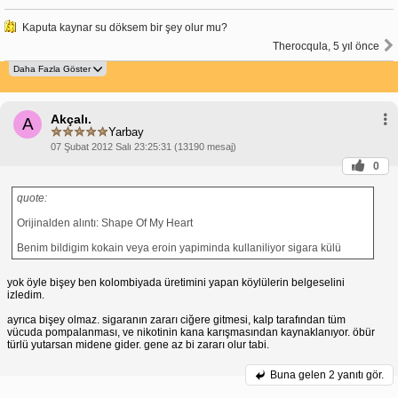
Kaputa kaynar su döksem bir şey olur mu?
Therocqula, 5 yıl önce
Akçalı.
A
Yarbay
07 Şubat 2012 Salı 23:25:31 (13190 mesaj)
0
quote:
Orijinalden alıntı: Shape Of My Heart
Benim bildigim kokain veya eroin yapiminda kullaniliyor sigara külü
yok öyle bişey ben kolombiyada üretimini yapan köylülerin belgeselini
izledim.
ayrıca bişey olmaz. sigaranın zararı ciğere gitmesi, kalp tarafından tüm
vücuda pompalanması, ve nikotinin kana karışmasından kaynaklanıyor. öbür
türlü yutarsan midene gider. gene az bi zararı olur tabi.
Buna gelen
2 yanıtı gör.