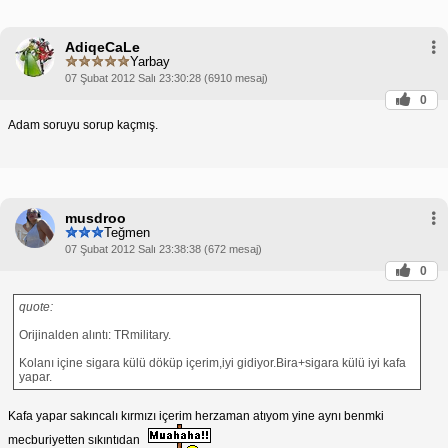
AdiqeCaLe
Yarbay
07 Şubat 2012 Salı 23:30:28 (6910 mesaj)
0
Adam soruyu sorup kaçmış.
musdroo
Teğmen
07 Şubat 2012 Salı 23:38:38 (672 mesaj)
0
quote:
Orijinalden alıntı: TRmilitary.
Kolanı içine sigara külü döküp içerim,iyi gidiyor.Bira+sigara külü iyi kafa
yapar.
Kafa yapar sakıncalı kırmızı içerim herzaman atıyom yine aynı benmki
mecburiyetten sıkıntıdan