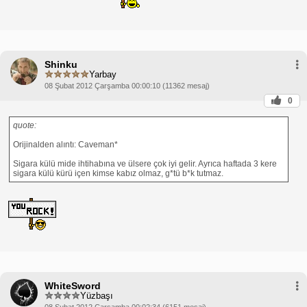
Shinku
Yarbay
08 Şubat 2012 Çarşamba 00:00:10 (11362 mesaj)
0
quote:
Orijinalden alıntı: Caveman*
Sigara külü mide ihtihabına ve ülsere çok iyi gelir. Ayrıca haftada 3 kere
sigara külü kürü içen kimse kabız olmaz, g*tü b*k tutmaz.
WhiteSword
Yüzbaşı
08 Şubat 2012 Çarşamba 00:02:34 (6151 mesaj)