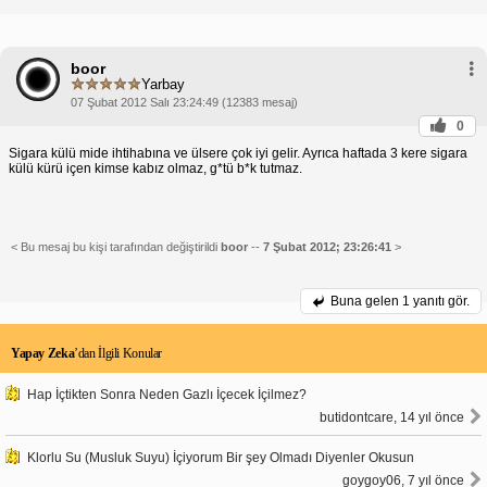
boor
Yarbay
07 Şubat 2012 Salı 23:24:49 (12383 mesaj)
0
Sigara külü mide ihtihabına ve ülsere çok iyi gelir. Ayrıca haftada 3 kere sigara
külü kürü içen kimse kabız olmaz, g*tü b*k tutmaz.
< Bu mesaj bu kişi tarafından değiştirildi
boor
--
7 Şubat 2012; 23:26:41
>
Buna gelen
1 yanıtı gör.
Yapay Zeka
’dan İlgili Konular
Hap İçtikten Sonra Neden Gazlı İçecek İçilmez?
butidontcare, 14 yıl önce
Klorlu Su (Musluk Suyu) İçiyorum Bir şey Olmadı Diyenler Okusun
goygoy06, 7 yıl önce