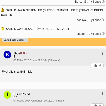
Berserk3r, 4 yıl önce
SATILIK HAZIR SİSTEMLER (SÜREKLİ GÜNCEL LİSTE) (TAKAS VE KREDİ
KARTI K
passyok, 6 yıl önce
SATILIK GW2 HESABI TÜM PAKETLER MEVCUT
chadorn, 2 yıl önce
Bxn
10+
B
Er
06 Ekim 2023 Cuma 22:12:44 (35 mesaj)
0
Fiyat bilgisi alabilirmiyiz
ihsankuru
İ
Er
04 Mayıs 2024 Cumartesi 20:16:21 (8 mesaj)
0