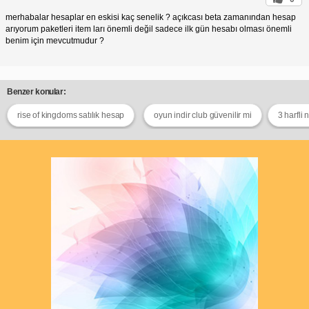
merhabalar hesaplar en eskisi kaç senelik ? açıkcası beta zamanından hesap
arıyorum paketleri item ları önemli değil sadece ilk gün hesabı olması önemli
benim için mevcutmudur ?
Benzer konular:
rise of kingdoms satılık hesap
oyun indir club güvenilir mi
3 harfli 