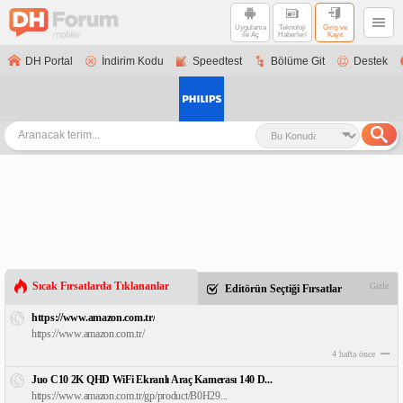
Uygulama
Teknoloji
Giriş ve
ile Aç
Haberleri
Kayıt
DH Portal
İndirim Kodu
Speedtest
Bölüme Git
Destek
Sıcak Fırsatlarda Tıklananlar
Gizle
Editörün Seçtiği Fırsatlar
https://www.amazon.com.tr/
https://www.amazon.com.tr/
4 hafta önce
Juo C10 2K QHD WiFi Ekranlı Araç Kamerası 140 D...
https://www.amazon.com.tr/gp/product/B0H29...