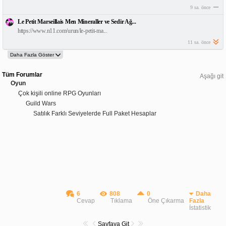
9 sa. önce
Le Petit Marseillais Men Mineraller ve Sedir Ağ...
https://www.n11.com/urun/le-petit-ma...
11 sa. önce
Tüm Forumlar
Aşağı git
Oyun
Çok kişili online RPG Oyunları
Guild Wars
Satılık Farklı Seviyelerde Full Paket Hesaplar
6
808
0
Daha
Cevap
Tıklama
Öne Çıkarma
Fazla
İstatistik
Sayfaya Git