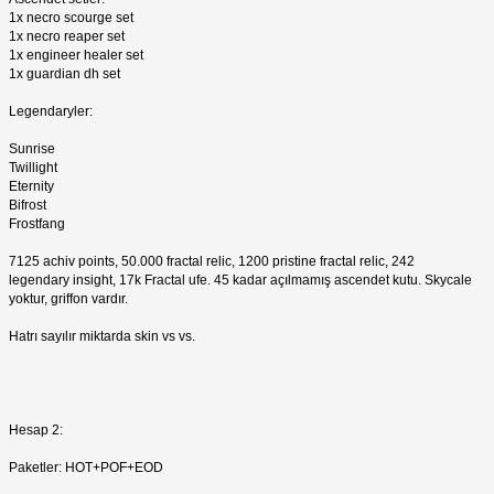
1x necro scourge set
1x necro reaper set
1x engineer healer set
1x guardian dh set
Legendaryler:
Sunrise
Twillight
Eternity
Bifrost
Frostfang
7125 achiv points, 50.000 fractal relic, 1200 pristine fractal relic, 242
legendary insight, 17k Fractal ufe. 45 kadar açılmamış ascendet kutu. Skycale
yoktur, griffon vardır.
Hatrı sayılır miktarda skin vs vs.
Hesap 2:
Paketler: HOT+POF+EOD