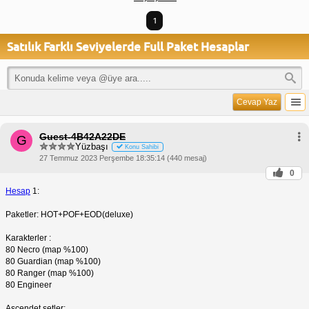
1
Satılık Farklı Seviyelerde Full Paket Hesaplar
Cevap Yaz
Guest-4B42A22DE
G
Yüzbaşı
Konu Sahibi
27 Temmuz 2023 Perşembe 18:35:14 (440 mesaj)
0
Hesap
1:
Paketler: HOT+POF+EOD(deluxe)
Karakterler :
80 Necro (map %100)
80 Guardian (map %100)
80 Ranger (map %100)
80 Engineer
Ascendet setler: