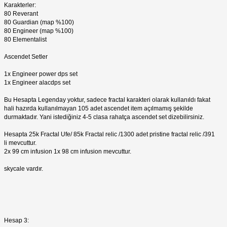
Karakterler:
80 Reverant
80 Guardian (map %100)
80 Engineer (map %100)
80 Elementalist
Ascendet Setler
1x Engineer power dps set
1x Engineer alacdps set
Bu Hesapta Legenday yoktur, sadece fractal karakteri olarak kullanıldı fakat
hali hazırda kullanılmayan 105 adet ascendet item açılmamış şekilde
durmaktadır. Yani istediğiniz 4-5 clasa rahatça ascendet set dizebilirsiniz.
Hesapta 25k Fractal Ufe/ 85k Fractal relic /1300 adet pristine fractal relic /391
li mevcuttur.
2x 99 cm infusion 1x 98 cm infusion mevcuttur.
skycale vardır.
Hesap 3: