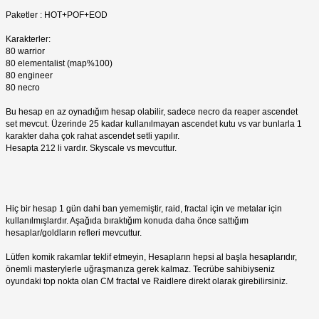
Paketler : HOT+POF+EOD
Karakterler:
80 warrior
80 elementalist (map%100)
80 engineer
80 necro
Bu hesap en az oynadığım hesap olabilir, sadece necro da reaper ascendet
set mevcut. Üzerinde 25 kadar kullanılmayan ascendet kutu vs var bunlarla 1
karakter daha çok rahat ascendet setli yapılır.
Hesapta 212 li vardır. Skyscale vs mevcuttur.
Hiç bir hesap 1 gün dahi ban yememiştir, raid, fractal için ve metalar için
kullanılmışlardır. Aşağıda bıraktığım konuda daha önce sattığım
hesaplar/goldların refleri mevcuttur.
Lütfen komik rakamlar teklif etmeyin, Hesapların hepsi al başla hesaplarıdır,
önemli masterylerle uğraşmanıza gerek kalmaz. Tecrübe sahibiyseniz
oyundaki top nokta olan CM fractal ve Raidlere direkt olarak girebilirsiniz.