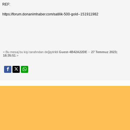
REF:
https://forum.donanimhaber.com/satilik-500-gold--151911982
< Bu mesaj bu kişi tarafından değiştirildi
Guest-4B42A22DE
--
27 Temmuz 2023;
18:35:51
>