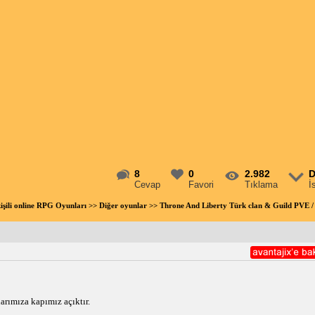
8
0
2.982
D
Cevap
Favori
Tıklama
İ
işili online RPG Oyunları
>>
Diğer oyunlar
>> Throne And Liberty Türk clan & Guild PVE 
rımıza kapımız açıktır.