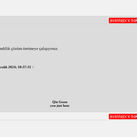
imdilik çözüm üretmeye çalışıyoruz.
Aralık 2024; 10:37:31
>
Qin Geass
you just hate