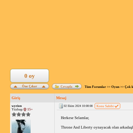
0 oy
Öne Çıkar
Cevapla
Tüm Forumlar
>>
Oyun
>>
Çok k
Giriş
Mesaj
wyrion
02 Ekim 2024 10:08:08
Konu Sahibi
Yüzbaşı
15+
Herkese Selamlar,
Throne And Liberty oynayacak olan arkadaşla