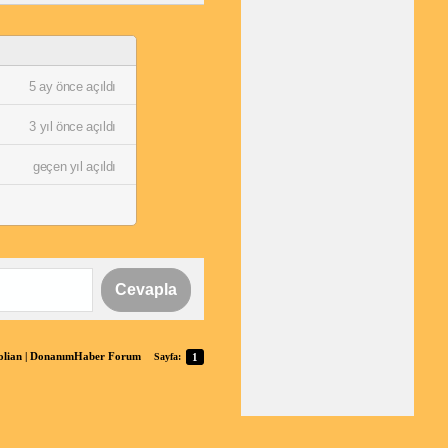
5 ay önce açıldı
3 yıl önce açıldı
geçen yıl açıldı
Cevapla
tolian | DonanımHaber Forum
Sayfa:
1