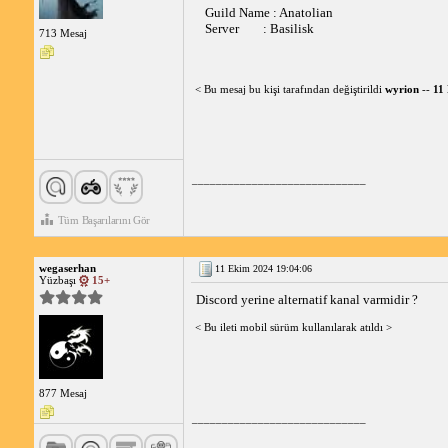
Guild Name : Anatolian 
Server        : Basilisk
713 Mesaj
< Bu mesaj bu kişi tarafından değiştirildi
wyrion
--
11
_____________________________
Tüm Başarılarını Gör
wegaserhan
11 Ekim 2024 19:04:06
Yüzbaşı
15+
Discord yerine alternatif kanal varmidir ?
< Bu ileti mobil sürüm kullanılarak atıldı >
877 Mesaj
_____________________________