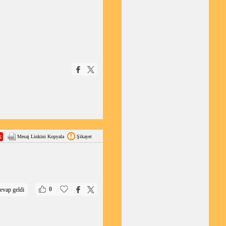
Mesaj Linkini Kopyala
Şikayet
|
|
0
evap geldi