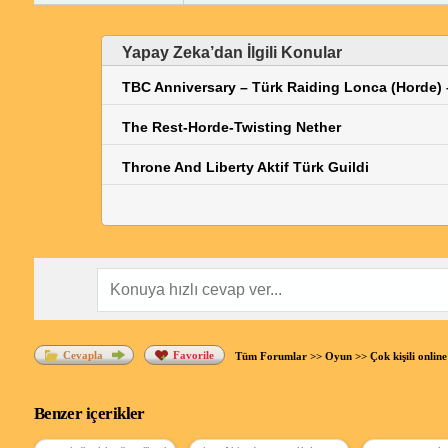
Yapay Zeka’dan İlgili Konular
TBC Anniversary – Türk Raiding Lonca (Horde) 
The Rest-Horde-Twisting Nether
Throne And Liberty Aktif Türk Guildi
Cevapla
Favorile
Tüm Forumlar
>>
Oyun
>>
Çok kişili onli
Benzer içerikler