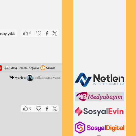
|
|
0
evap geldi
Mesaj Linkini Kopyala
Şikayet
wyrion
kullanıcısına yanıt
|
|
0