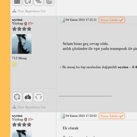
Tüm Başarılarını Gör
wyrion
04 Kasım 2024 17:25:11
Konu Sahibi
Yüzbaşı
15+
Selam biraz geç cevap oldu.
anlık çözümler ile vpn yada teamspeak ile ş
713 Mesaj
< Bu mesaj bu kişi tarafından değiştirildi
wyrion
--
6 
_____________________________
Tüm Başarılarını Gör
wyrion
04 Kasım 2024 17:33:02
Konu Sahibi
Yüzbaşı
15+
Ek olarak 