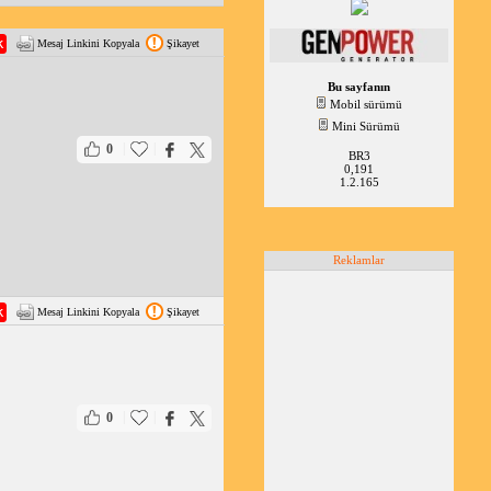
Mesaj Linkini Kopyala
Şikayet
Bu sayfanın
Mobil sürümü
Mini Sürümü
|
|
0
BR3
0,191
1.2.165
Reklamlar
Mesaj Linkini Kopyala
Şikayet
|
|
0