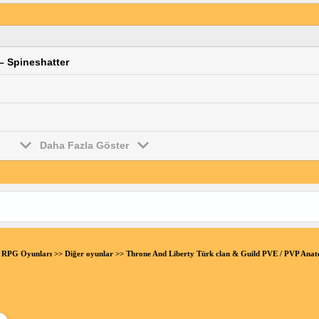
– Spineshatter
Daha Fazla Göster
ne RPG Oyunları
>>
Diğer oyunlar
>> Throne And Liberty Türk clan & Guild PVE / PVP Ana