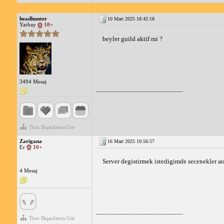
headhunter
10 Mart 2025 18:42:18
Yarbay
10+
beyler guild aktif mi ? 
3494 Mesaj
_____________________________
Tüm Başarılarını Gör
Zarigana
16 Mart 2025 10:56:57
Er
10+
Server degistirmek istedigimde secenekler ar
4 Mesaj
_____________________________
Tüm Başarılarını Gör