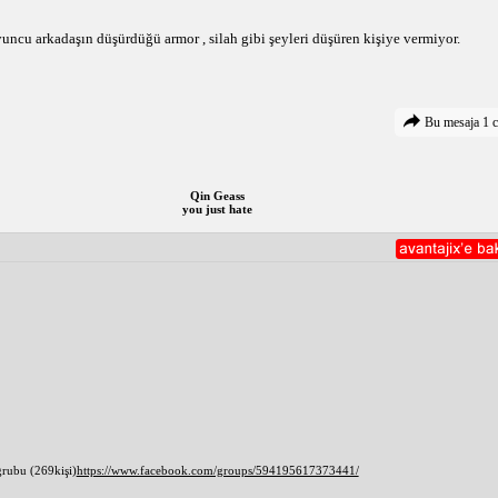
uncu arkadaşın düşürdüğü armor , silah gibi şeyleri düşüren kişiye vermiyor.
Bu mesaja 1 c
Qin Geass
you just hate
grubu (269kişi)
https://www.facebook.com/groups/594195617373441/