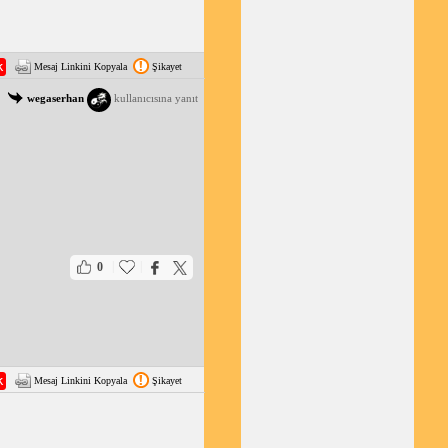
Mesaj Linkini Kopyala
Şikayet
wegaserhan
kullanıcısına yanıt
|
|
0
Mesaj Linkini Kopyala
Şikayet