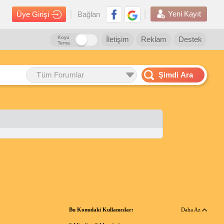
Yeni Kayıt
Üye Girişi
Bağlan
Koyu
İletişim
Reklam
Destek
Tema
Tüm Forumlar
Şimdi Ara
Bu Konudaki Kullanıcılar:
Daha Az