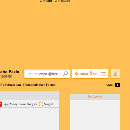
2 Misafir -
2 Masaüstü
aha Fazla
Konuya Özel
statistik
Favorilerime Ekle
/ PVP Anatolian | DonanımHaber Forum
Sayfa:
1
Konuyu Açandan
Reklamlar
Popüler Mesajlar
Mesaj Linkini Kopyala
Şikayet
Linkli Mesajlar
Yazdır
E-Posta Aboneliği
Konuyu Gizle