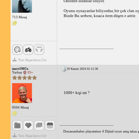
Özelden soranlar oluyor.
Oyunu oynayanlar biliyordur, bir çok clan oy
Bizde Bu serbest, kısaca item düşen e aittir. 
713 Mesaj
_____________________________
Tüm Başarılarını Gör
mert1905x
29 Kasım 2024 01:11:36
Yarbay
15+
1000+ kişi mi ? 
9504 Mesaj
_____________________________
Donanımhaber playstation 4 Dijital oyun satış takas 
Tüm Başarılarını Gör