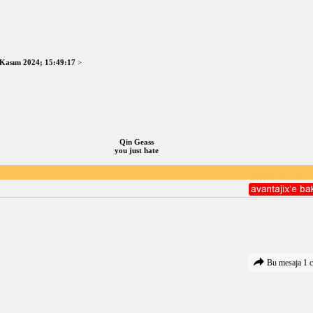
 Kasım 2024; 15:49:17
>
Qin Geass
you just hate
Bu mesaja 1 c