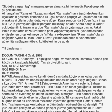
"Şiddetle çarpan taş" manasına gelen almanca bir kelimedir. Fakat grup adını
şu şekilde aldı:
Almanya'nın "Ramstein" kasabasındaki "Ramstein" hava üssünde Amerikan
uçaklarının gösterisi esnasında iki uçak havada çarpışır ve uçaklardan biri tam
olarak seyircilerin bulunduğu yere düşer. Kaza sonucunda 80'den fazla insan
ölür. Grup yazmış olduğu ilk parçada bu kazayı anlatır. Sonra parça o kadar
çok beğenilir ki insanlar grubu "Ramstein" olarak çağırmaya başlar. Fakat
ismin insanlarda kaza üzerinden prim yapıyormuş hissini uyandırmasından
endişelenen grup kelimeye bir "m" daha ekleyerek ismi "Rammstein" olarak
değiştirir. Ayrıca bu isim Berlin Duvarı yıkılmadan önce duvar etrafında
güvenliği sağlayan nöbetçi kulübelerinin de adıdır.
Till Lindemann
DOGUM TARİHİ: 4 Ocak 1963
DOGUM YERI: Almanya - Leipzig'de dogdu ve Wendisch-Rambow adında çok
küçük bir kasabada büyüdü. Taşralı diyebiliriz yani.
SAÇ RENGİ: Kahverengi
GÖZ RENGİ: Mavi
BOY: 190cm
HAYATI: Annesi, babası ve kendinden 6 yaş daha küçük olan kızkardeşiyle
büyüdü Till. Anne ve babası oyuncudur. Babası ile arası hiç iyi değildir. Babası
sıkça döver Till'i. Annesi Till 12'sindeyken bir Amerikalıyla evlenir. Babası
yüzünden biraz zihni kararmıştır Till'in. Okulun en tuhaf çocuğudur. 18'inde ilk
kez kızarkadaşı olur. Genç yaşta evlenir ve yine genç yaşta boşanır ve daha
sonra da ne evlenmiş ne de bir kızarkadaşı olmuştur. Till'in babası 1992'de
içkiden ölür ve bir kilisenin gölgesine gömülür. Till cenazeye katılmadığı gibi
bugüne kadar bir kez olsun mezarına ziyaretine gitmemiştir. Hatta "Heirate
Mich" şarkısını yazarken babasının ölümünden etkilendiğini söylemiştir. Till
yüzücülükte çok iyidir ve Avrupa gençler yüzme şampiyonu bile olur. Fakat
İtalya'da kampyaptıkları sırada sık sık aaaaa dergileri almak için kamptan