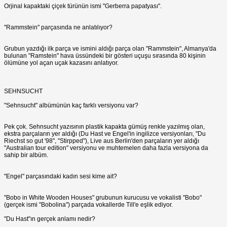
Orjinal kapaktaki çiçek türünün ismi "Gerberra papatyası".
"Rammstein" parçasında ne anlatılıyor?
Grubun yazdığı ilk parça ve ismini aldığı parça olan "Rammstein", Almanya'da
bulunan "Ramstein" hava üssündeki bir gösteri uçuşu sırasında 80 kişinin
ölümüne yol açan uçak kazasını anlatıyor.
SEHNSUCHT
"Sehnsucht" albümünün kaç farklı versiyonu var?
Pek çok. Sehnsucht yazısının plastik kapakta gümüş renkle yazılmış olan,
ekstra parçaların yer aldığı (Du Hast ve Engel'in ingilizce versiyonları, "Du
Riechst so gut '98", "Stirpped"), Live aus Berlin'den parçaların yer aldığı
"Australian tour edition" versiyonu ve muhtemelen daha fazla versiyona da
sahip bir albüm.
"Engel" parçasındaki kadın sesi kime ait?
"Bobo in White Wooden Houses" grubunun kurucusu ve vokalisti "Bobo"
(gerçek ismi "Bobolina") parçada vokallerde Till'e eşlik ediyor.
"Du Hast"ın gerçek anlamı nedir?