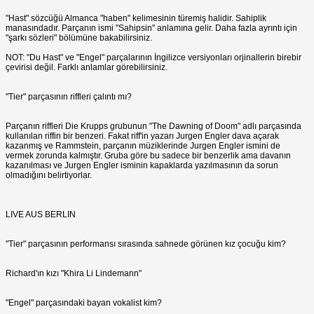
"Hast" sözcüğü Almanca "haben" kelimesinin türemiş halidir. Sahiplik
manasındadır. Parçanın ismi "Sahipsin" anlamına gelir. Daha fazla ayrıntı için
"şarkı sözleri" bölümüne bakabilirsiniz.
NOT: "Du Hast" ve "Engel" parçalarının İngilizce versiyonları orjinallerin birebir
çevirisi değil. Farklı anlamlar görebilirsiniz.
"Tier" parçasının riffleri çalıntı mı?
Parçanın riffleri Die Krupps grubunun "The Dawning of Doom" adlı parçasında
kullanılan riffin bir benzeri. Fakat riff'in yazarı Jurgen Engler dava açarak
kazanmış ve Rammstein, parçanın müziklerinde Jurgen Engler ismini de
vermek zorunda kalmıştır. Gruba göre bu sadece bir benzerlik ama davanın
kazanılması ve Jurgen Engler isminin kapaklarda yazılmasının da sorun
olmadığını belirtiyorlar.
LIVE AUS BERLIN
"Tier" parçasının performansı sırasında sahnede görünen kız çocuğu kim?
Richard'ın kızı "Khira Li Lindemann"
"Engel" parçasındaki bayan vokalist kim?