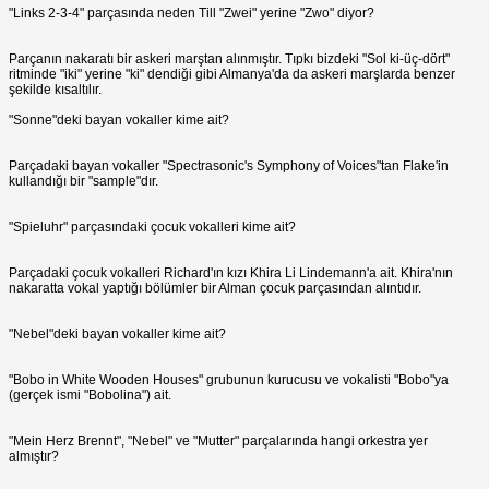
"Links 2-3-4" parçasında neden Till "Zwei" yerine "Zwo" diyor?
Parçanın nakaratı bir askeri marştan alınmıştır. Tıpkı bizdeki "Sol ki-üç-dört"
ritminde "iki" yerine "ki" dendiği gibi Almanya'da da askeri marşlarda benzer
şekilde kısaltılır.
"Sonne"deki bayan vokaller kime ait?
Parçadaki bayan vokaller "Spectrasonic's Symphony of Voices"tan Flake'in
kullandığı bir "sample"dır.
"Spieluhr" parçasındaki çocuk vokalleri kime ait?
Parçadaki çocuk vokalleri Richard'ın kızı Khira Li Lindemann'a ait. Khira'nın
nakaratta vokal yaptığı bölümler bir Alman çocuk parçasından alıntıdır.
"Nebel"deki bayan vokaller kime ait?
"Bobo in White Wooden Houses" grubunun kurucusu ve vokalisti "Bobo"ya
(gerçek ismi "Bobolina") ait.
"Mein Herz Brennt", "Nebel" ve "Mutter" parçalarında hangi orkestra yer
almıştır?