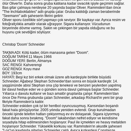
ölür Oliver'in. Daha sonra gruba katılana kadar sıvacılık işiyle geçimini sağlar.
Bas gitar çalmaya nerdeyse 20 yaşında başlar Oliver. Rammstein'dan önce
"The Inchtaboktables" adlı grupta çalar. Gruba katıldığı zaman beraberinde
"Seemann" adlı şaheserin fikrini getirir.
Oliver sporu özellikle sörf yapmayı çok seviyor. Bir kaykayı var. Ayrıca resim ve
fotoğrafçılıkla amatör olarak uğraşıyor. Sigara kullanıyor. Vücudunun
biryerinde dövme varmış. Sakin ve çekingen bir yapıda olduğunu ve bu
huyunu çok sevdiğini söylüyor.
Christop 'Doom' Schneider
TAKMA ADI: Kötü kader, ölüm manasına gelen "Doom".
DOĞUM TARİHİ:11 Mayıs 1966
DOĞUM YERİ: Berlin, Almanya
SAC RENGI: Kahverengi
GOZ RENGI: Koyu mavi
BOY: 193cm
HAYATI: Beşi kız biri erkek olmak üzere altı kardeşiyle birlikte büyüdü
Schneider. Ağabeyi Stephan Schneider'dan sonra en büyük kardeştir. 14.
yaşgününde abisi Stephan ona çöp tenekesi ve benzeri şeylerden yapılmış
bir davul hediye eder ve o günden sonra davul çalmaya başlar Schneider.
Yıllarca o davulu kullanır ve bazı amatör gruplarda çalışır. Rammstein'dan
önce Die Firma grubunda çalan Schneider, arkadaşı Richard'ın yeni bir grup
fikriyle Rammstein'a katılır.
Schneider eskiden çok iyi bir hentbol oyuncusuymuş. Karısından boşandı
fakat hala görüşüyorlar. 2005 yılında yeniden evlendi. Grup kurulmadan
önceki işinde telefon hatları çekiyormuş ev ev dolaşarak. Sigara içiyormuş
fakat daha sonra bırakmış. "Doom" lakabından nefret ediyor ve kendisine
soyadıyla hitap edilmesinden hoşlanıyor. Paul ile içmekten ve heavy metalden
hoşlanıyor Schneider. Yükseklik korkusu var. Rammstein'ın akustik şaheseri
"Los"un kaydında gitarları Schneider çaldı. Ayrıca kızkardeşi Constanze