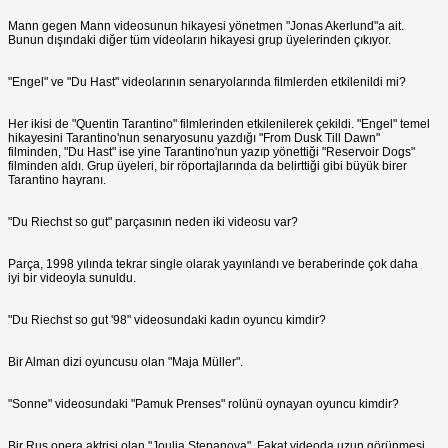
Mann gegen Mann videosunun hikayesi yönetmen "Jonas Akerlund"a ait.
Bunun dışındaki diğer tüm videoların hikayesi grup üyelerinden çıkıyor.
"Engel" ve "Du Hast" videolarının senaryolarında filmlerden etkilenildi mi?
Her ikisi de "Quentin Tarantino" filmlerinden etkilenilerek çekildi. "Engel" temel
hikayesini Tarantino'nun senaryosunu yazdığı "From Dusk Till Dawn"
filminden, "Du Hast" ise yine Tarantino'nun yazıp yönettiği "Reservoir Dogs"
filminden aldı. Grup üyeleri, bir röportajlarında da belirttiği gibi büyük birer
Tarantino hayranı.
"Du Riechst so gut" parçasının neden iki videosu var?
Parça, 1998 yılında tekrar single olarak yayınlandı ve beraberinde çok daha
iyi bir videoyla sunuldu.
"Du Riechst so gut '98" videosundaki kadın oyuncu kimdir?
Bir Alman dizi oyuncusu olan "Maja Müller".
"Sonne" videosundaki "Pamuk Prenses" rolünü oynayan oyuncu kimdir?
Bir Rus opera aktrisi olan "Joulia Stepanova". Fakat videoda uzun görünmesi