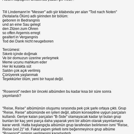
Till Lindemann'ın "Messer" adlı şiir kitabında yer alan "Tod nach Noten"
(Notalarla Ölüm) adlı şiirinden bir bölüm:
geboren in Bedrangnis
und an eine Sau gelegt
den Zitzen zum Ohren
so offen Argernis erregt
gealtert in Vergangnis
Tod dei Dank nicht neugeboren
Tercümesi:
Sıkıntı içinde doğmak
Ve bir domuzun üzerine yerleşmek
Meme ucunu mahkum eder
Her iki kulakta süt
Saldırı çok açık verilmiş
Çürüyerek yaşlanmak
Teşekkürler ölüm, yeni bir hayat değil.
"Rosenrot" neden bir önceki albümden bu kadar kısa bir süre sonra
yayınlandı?
"Reise, Reise" albümünün oluşumu sırasında pek çok şarkı ortaya çıktı. Grup
"Reise, Reise" albümünde en iyileri değil, albüm konseptine uygun parçaları
kullandı. Geriye kalan parçaları "B-Side" olamayacak kadar iyi bulan grup
bunları bir kaç yeni parça daha yaparak yeni bir albüm olarak yayınlamaya
karar verdi. Hatta başlangıçta albümün grup tarafından belirlenen ismi "Reise,
Reise (vol.2)" idi. Fakat yapım şirketi ismi beğenmeyince grup albüme
"Rosenrot" isminin verilmesini kararlaştırdı.