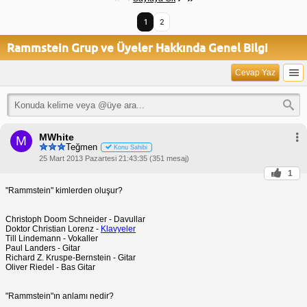
1
2
Rammstein Grup ve Üyeler Hakkında Genel Bilgi
Cevap Yaz
MWhite
M
Teğmen
Konu Sahibi
25 Mart 2013 Pazartesi 21:43:35 (351 mesaj)
1
"Rammstein" kimlerden oluşur?
Christoph Doom Schneider - Davullar
Doktor Christian Lorenz -
Klavyeler
Till Lindemann - Vokaller
Paul Landers - Gitar
Richard Z. Kruspe-Bernstein - Gitar
Oliver Riedel - Bas Gitar
"Rammstein"ın anlamı nedir?