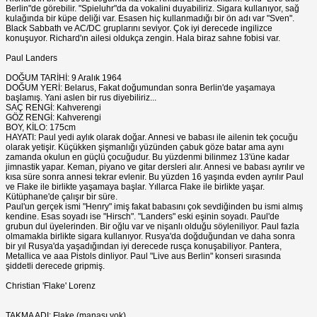
Berlin"de görebilir. "Spieluhr"da da vokalini duyabiliriz. Sigara kullanıyor, sağ
kulağında bir küpe deliği var. Esasen hiç kullanmadığı bir ön adı var "Sven".
Black Sabbath ve AC/DC gruplarını seviyor. Çok iyi derecede ingilizce
konuşuyor. Richard'ın ailesi oldukça zengin. Hala biraz sahne fobisi var.
Paul Landers
DOĞUM TARİHİ: 9 Aralık 1964
DOĞUM YERİ: Belarus, Fakat doğumundan sonra Berlin'de yaşamaya
başlamış. Yani aslen bir rus diyebiliriz...
SAÇ RENGİ: Kahverengi
GÖZ RENGİ: Kahverengi
BOY, KİLO: 175cm
HAYATI: Paul yedi aylık olarak doğar. Annesi ve babası ile ailenin tek çocuğu
olarak yetişir. Küçükken şişmanlığı yüzünden çabuk göze batar ama aynı
zamanda okulun en güçlü çocuğudur. Bu yüzdenmi bilinmez 13'üne kadar
jimnastik yapar. Keman, piyano ve gitar dersleri alır. Annesi ve babası ayrılır ve
kısa süre sonra annesi tekrar evlenir. Bu yüzden 16 yaşında evden ayrılır Paul
ve Flake ile birlikte yaşamaya başlar. Yıllarca Flake ile birlikte yaşar.
Kütüphane'de çalışır bir süre.
Paul'un gerçek ismi "Henry" imiş fakat babasını çok sevdiğinden bu ismi almış
kendine. Esas soyadı ise "Hirsch". "Landers" eski eşinin soyadı. Paul'de
grubun dul üyelerinden. Bir oğlu var ve nişanlı olduğu söyleniliyor. Paul fazla
olmamakla birlikte sigara kullanıyor. Rusya'da doğduğundan ve daha sonra
bir yıl Rusya'da yaşadığından iyi derecede rusça konuşabiliyor. Pantera,
Metallica ve aaa Pistols dinliyor. Paul "Live aus Berlin" konseri sırasında
şiddetli derecede gripmiş.
Christian 'Flake' Lorenz
TAKMA ADI: Flake (manası yok)