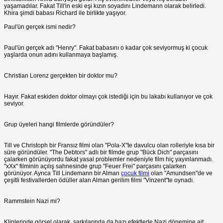
yaşamadılar. Fakat Till'in eski eşi kızın soyadını Lindemann olarak belirledi.
Khira şimdi babası Richard ile birlikte yaşıyor.
Paul'ün gerçek ismi nedir?
Paul'ün gerçek adı "Henry". Fakat babasını o kadar çok seviyormuş ki çocuk
yaşlarda onun adını kullanmaya başlamış.
Christian Lorenz gerçekten bir doktor mu?
Hayır. Fakat eskiden doktor olmayı çok istediği için bu lakabı kullanıyor ve çok
seviyor.
Grup üyeleri hangi filmlerde göründüler?
Till ve Christoph bir Fransız filmi olan "Pola-X"te davulcu olan rolleriyle kısa bir
süre göründüler. "The Debtors" adlı bir filmde grup "Bück Dich" parçasını
çalarken görünüyordu fakat yasal problemler nedeniyle film hiç yayınlanmadı.
"xXx" filminin açılış sahnesinde grup "Feuer Frei" parçasını çalarken
görünüyor. Ayrıca Till Lindemann bir Alman
çocuk filmi
olan "Amundsen"de ve
çeşitli festivallerden ödüller alan Alman gerilim filmi "Vinzent"te oynadı.
Rammstein Nazi mi?
Kliplerinde görsel olarak, şarkılarında da bazı efektlerle Nazi dönemine ait