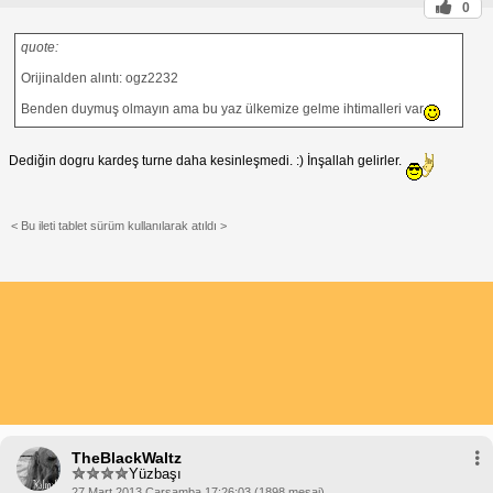
0
quote:
Orijinalden alıntı: ogz2232
Benden duymuş olmayın ama bu yaz ülkemize gelme ihtimalleri var
Dediğin dogru kardeş turne daha kesinleşmedi. :) İnşallah gelirler.
< Bu ileti tablet sürüm kullanılarak atıldı >
TheBlackWaltz
Yüzbaşı
27 Mart 2013 Çarşamba 17:26:03 (1898 mesaj)