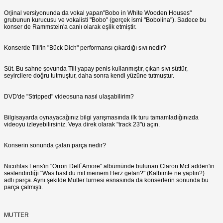
Orjinal versiyonunda da vokal yapan"Bobo in White Wooden Houses"
grubunun kurucusu ve vokalisti "Bobo" (gerçek ismi "Bobolina"). Sadece bu
konser de Rammstein'a canlı olarak eşlik etmiştir.
Konserde Till'in "Bück Dich" performansı çıkardığı sıvı nedir?
Süt. Bu sahne şovunda Till yapay penis kullanmıştır, çıkan sıvı süttür,
seyircilere doğru tutmuştur, daha sonra kendi yüzüne tutmuştur.
DVD'de "Stripped" videosuna nasıl ulaşabilirim?
Bilgisayarda oynayacağınız bilgi yarışmasında ilk turu tamamladığınızda
videoyu izleyebilirsiniz. Veya direk olarak "track 23"ü açın.
Konserin sonunda çalan parça nedir?
Nicohlas Lens'in "Orrori Dell`Amore" albümünde bulunan Claron McFadden'in
seslendirdiği "Was hast du mit meinem Herz getan?" (Kalbimle ne yaptın?)
adlı parça. Aynı şekilde Mutter turnesi esnasında da konserlerin sonunda bu
parça çalmıştı.
MUTTER