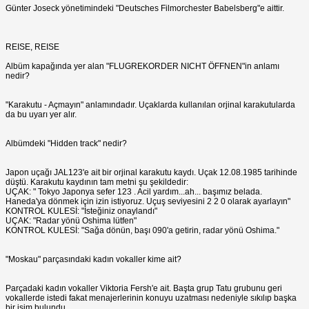
Günter Joseck yönetimindeki "Deutsches Filmorchester Babelsberg"e aittir.
REISE, REISE
Albüm kapağında yer alan "FLUGREKORDER NICHT ÖFFNEN"in anlamı
nedir?
"Karakutu - Açmayın" anlamındadır. Uçaklarda kullanılan orjinal karakutularda
da bu uyarı yer alır.
Albümdeki "Hidden track" nedir?
Japon uçağı JAL123'e ait bir orjinal karakutu kaydı. Uçak 12.08.1985 tarihinde
düştü. Karakutu kaydının tam metni şu şekildedir:
UÇAK: " Tokyo Japonya sefer 123 . Acil yardım...ah... başımız belada.
Haneda'ya dönmek için izin istiyoruz. Uçuş seviyesini 2 2 0 olarak ayarlayın"
KONTROL KULESİ: "İsteğiniz onaylandı"
UÇAK: "Radar yönü Oshima lütfen"
KONTROL KULESİ: "Sağa dönün, başı 090'a getirin, radar yönü Oshima."
"Moskau" parçasındaki kadın vokaller kime ait?
Parçadaki kadın vokaller Viktoria Fersh'e ait. Başta grup Tatu grubunu geri
vokallerde istedi fakat menajerlerinin konuyu uzatması nedeniyle sıkılıp başka
bir isim bulundu.