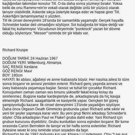
kaçtığından takımdan kovulur Till. O da daha sonra yüzmeyi bırakır. Yoksa
belki de onu Ramms+ein'ın vokali olarak değilde ünlü bir yüzücü olarak
tanıyor olabilirdik. Askerde sıkça üsleriyle kavga eder ve hapse girer Till.
Askerliğini tamamlıyamaz o yüzden.
Till ilk cinsel deneyimini 16'sında bir samanlıkta yaşamıştır. Gerçek hayatta
Schneider kadar deli olmadığını söylüyor. Sol kulağında bir küpe deliği var
fakat hiç kullanmıyor. Vücudunun biryerinde "punkrock" yazan bir dövme
olduğu söyleniyor. "Messer" isminde bir şiir kitabı var.
Richard Kruspe
DOĞUM TARİHİ: 24 Haziran 1967
DOĞUM YERİ: Wittenburg, Almanya
SAÇ RENGİ: Kestane
GÖZ RENGI: Mavi
BOY: 180cm
HAYATI: İki ablası, ağabeyi ve anne-babasıyla büyür. Her nasılsa ailesi bi süre
sonra boşanır ve annesi yeniden evlenir. Richard genç yaşında annesi ve
üvey babasıyla yaşamaya başlar. Sessiz ve tuhaf bir çocuktur Richard.
Konuşurken zaman zaman ses tonunu yükseltir fakat kolay kolay da
sinirlenmez. Bugüne kadar kardeşleriyle de, arkadaşlarıyla da hiç kavga
etmemiştir Richard. aaagahtarlık ve kasiyerlik yapar. Gençken bir güreş
şampiyonluğu kazanır. İlk cinsel deneyimini 13'ünde yaşadığını söylüyor.
Daha önce Orgasm Death Gimmicks grubunda çalan Richard artık sıkılır ve
yeni bir şeyler yapmaya karar verir. Bu yeni grup fikrini arkadaşı Schneider'e
söyler. O'da arkadaşları Paul ve Flake'i gruba dahil eder. Yani Richard için
grubun kurucusu diyebiliriz. Grubu kurduktan sonra eşinden boşanır. Bir turne
sırasında Caron Bernstein ile tanışır ve bir hafta sonra evlenirler. Richard
öylesine sever ki onu isminde onun soyadını da taşır.
Richard'ın bir de 1992 doğumlu kızı var. Khiara Li Lindemann. O'nu "Live aus