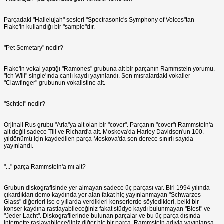
Parçadaki "Hallelujah" sesleri "Spectrasonic's Symphony of Voices"tan
Flake'in kullandığı bir "sample"dır.
"Pet Semetary" nedir?
Flake'in vokal yaptığı "Ramones" grubuna ait bir parçanın Rammstein yorumu.
"Ich Will" single'ında canlı kaydı yayınlandı. Son mısralardaki vokaller
"Clawfinger" grubunun vokalistine ait.
"Schtiel" nedir?
Orjinali Rus grubu "Aria"ya ait olan bir "cover". Parçanın "cover"ı Rammstein'a
ait değil sadece Till ve Richard'a ait. Moskova'da Harley Davidson'un 100.
yıldönümü için kaydedilen parça Moskova'da son derece sınırlı sayıda
yayınlandı.
"..." parça Rammstein'a mı ait?
Grubun diskografisinde yer almayan sadece üç parçası var. Biri 1994 yılında
çıkardıkları demo kaydında yer alan fakat hiç yayınlanmayan "Schwarzes
Glass" diğerleri ise o yıllarda verdikleri konserlerde söyledikleri, belki bir
konser kaydına rastlayabileceğiniz fakat stüdyo kaydı bulunmayan "Biest" ve
"Jeder Lacht". Diskografilerinde bulunan parçalar ve bu üç parça dışında
internette raslayabileceğiniz diğer hiç bir parça, Rammstein adıyla yayınlansa