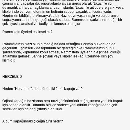
çağrışımlar yapsalar da, röportajlarda siyasi görüş olarak Nazizm'e ilgi
duymadıklarına dair açıklamalar yapmışlardır. Nazizm'e ait ögelere şarkı veya
kliplerinde yer vermelerinin en belirgin sebebi yaşadıkları coğrafyadır.
Hepimizin bildiği gibi Almanya'da bir Nazi devri yaşanmıştır ve bu durum o
coğrafyanın tarihi bir gerçeği olarak sadece Rammstein şarkılarının değil, bir
çok siyasi, sanatsal vb. faaliyetin konusu olmuştur.
Rammstein üyeleri eşcinsel mi?
Rammstein'ın Nazi olup olmadığına dair verdiğimiz cevap bu konuda da
geçerlidir. Eşcinsellik de toplumun bir gerçeğidir ve Rammstein'ın bunu
şarkılarında, kliplerinde konu etmesi, Rammstein üyelerinin eşcinsel olduğu
anlamına gelmez. Sahne şovları veya klipler ise -adı üzerinde- işin şov
kısmıdır.
HERZELEID
Neden "Herzeleid" albümünün iki farklı kapağı var?
Orjinal kapağın bazılarına neo-nazi görünümünü çağrıştırması yeni bir kapak
için sebep olabilir. Bununla birlikte sadece yeni albüm kapağını daha çok
sevdikleri için de değiştirmiş olabilirler.
Albüm kapağındaki çiçeğin türü nedir?