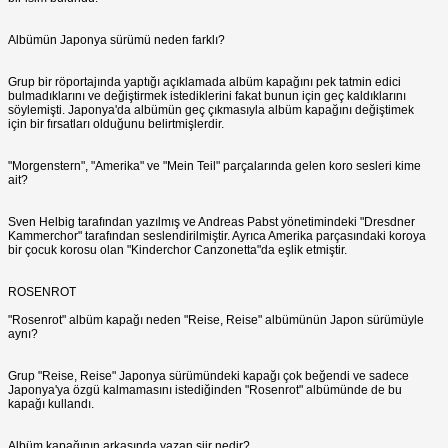
Albümün Japonya sürümü neden farklı?
Grup bir röportajında yaptığı açıklamada albüm kapağını pek tatmin edici
bulmadıklarını ve değiştirmek istediklerini fakat bunun için geç kaldıklarını
söylemişti. Japonya'da albümün geç çıkmasıyla albüm kapağını değiştimek
için bir fırsatları olduğunu belirtmişlerdir.
"Morgenstern", "Amerika" ve "Mein Teil" parçalarında gelen koro sesleri kime
ait?
Sven Helbig tarafından yazılmış ve Andreas Pabst yönetimindeki "Dresdner
Kammerchor" tarafından seslendirilmiştir. Ayrıca Amerika parçasındaki koroya
bir çocuk korosu olan "Kinderchor Canzonetta"da eşlik etmiştir.
ROSENROT
"Rosenrot" albüm kapağı neden "Reise, Reise" albümünün Japon sürümüyle
aynı?
Grup "Reise, Reise" Japonya sürümündeki kapağı çok beğendi ve sadece
Japonya'ya özgü kalmamasını istediğinden "Rosenrot" albümünde de bu
kapağı kullandı.
Albüm kapağının arkasında yazan şiir nedir?