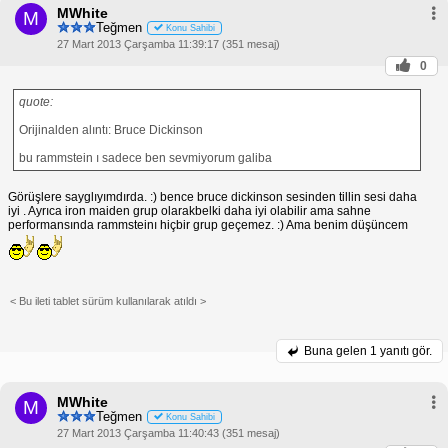
MWhite
M
Teğmen
Konu Sahibi
27 Mart 2013 Çarşamba 11:39:17 (351 mesaj)
0
quote:
Orijinalden alıntı: Bruce Dickinson
bu rammstein ı sadece ben sevmiyorum galiba
Görüşlere sayglıyımdırda. :) bence bruce dickinson sesinden tillin sesi daha
iyi . Ayrıca iron maiden grup olarakbelki daha iyi olabilir ama sahne
performansında rammsteinı hiçbir grup geçemez. :) Ama benim düşüncem
< Bu ileti tablet sürüm kullanılarak atıldı >
Buna gelen
1 yanıtı gör.
MWhite
M
Teğmen
Konu Sahibi
27 Mart 2013 Çarşamba 11:40:43 (351 mesaj)