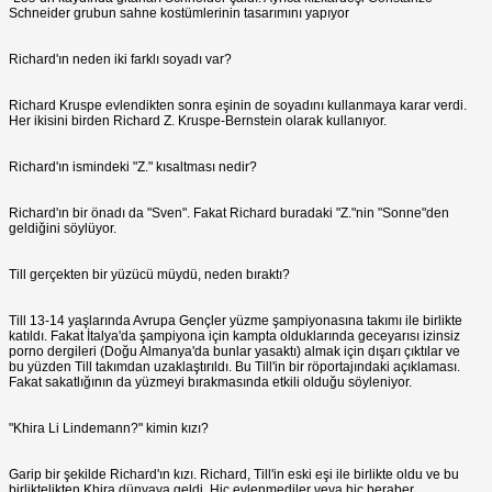
Schneider grubun sahne kostümlerinin tasarımını yapıyor
Richard'ın neden iki farklı soyadı var?
Richard Kruspe evlendikten sonra eşinin de soyadını kullanmaya karar verdi.
Her ikisini birden Richard Z. Kruspe-Bernstein olarak kullanıyor.
Richard'ın ismindeki "Z." kısaltması nedir?
Richard'ın bir önadı da "Sven". Fakat Richard buradaki "Z."nin "Sonne"den
geldiğini söylüyor.
Till gerçekten bir yüzücü müydü, neden bıraktı?
Till 13-14 yaşlarında Avrupa Gençler yüzme şampiyonasına takımı ile birlikte
katıldı. Fakat İtalya'da şampiyona için kampta olduklarında geceyarısı izinsiz
porno dergileri (Doğu Almanya'da bunlar yasaktı) almak için dışarı çıktılar ve
bu yüzden Till takımdan uzaklaştırıldı. Bu Till'in bir röportajındaki açıklaması.
Fakat sakatlığının da yüzmeyi bırakmasında etkili olduğu söyleniyor.
"Khira Li Lindemann?" kimin kızı?
Garip bir şekilde Richard'ın kızı. Richard, Till'in eski eşi ile birlikte oldu ve bu
birliktelikten Khira dünyaya geldi. Hiç evlenmediler veya hiç beraber