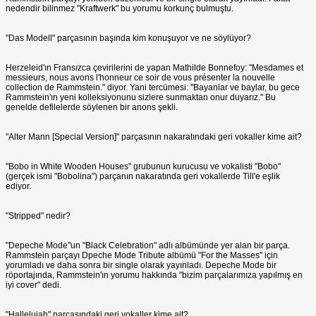
nedendir bilinmez "Kraftwerk" bu yorumu korkunç bulmuştu.
"Das Modell" parçasının başında kim konuşuyor ve ne söylüyor?
Herzeleid'ın Fransızca çevirilerini de yapan Mathilde Bonnefoy: "Mesdames et
messieurs, nous avons l'honneur ce soir de vous présenter la nouvelle
collection de Rammstein." diyor. Yani tercümesi: "Bayanlar ve baylar, bu gece
Rammstein'ın yeni kolleksiyonunu sizlere sunmaktan onur duyarız." Bu
genelde defilelerde söylenen bir anons şekli.
"Alter Mann [Special Version]" parçasının nakaratındaki geri vokaller kime ait?
"Bobo in White Wooden Houses" grubunun kurucusu ve vokalisti "Bobo"
(gerçek ismi "Bobolina") parçanın nakaratında geri vokallerde Till'e eşlik
ediyor.
"Stripped" nedir?
"Depeche Mode"un "Black Celebration" adlı albümünde yer alan bir parça.
Rammstein parçayı Dpeche Mode Tribute albümü "For the Masses" için
yorumladı ve daha sonra bir single olarak yayınladı. Depeche Mode bir
röportajında, Rammstein'ın yorumu hakkında "bizim parçalarımıza yapılmış en
iyi cover" dedi.
"Hallelujah" parçasındaki geri vokaller kime ait?