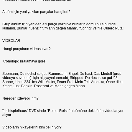
Albüm için yeni yazılan parçalar hangileri?
Grup albüm için yeniden altı parça yazdı ve bunların dördü bu albümde
kullandı. Bunlar: "Benzin", "Mann gegen Mann", "Spring" ve "Te Quiero Puta!
VİDEOLAR
Hangi parçaların videosu var?
Kronolojik sıralamaya göre:
Seemann, Du riechst so gut, Rammstein, Engel, Du hast, Das Modell (grup
videoyu sevmediği için hiç yayınlanmadı), Stripped, Du riechst so gut '98,
Sonne, Links 234, Ich Will, Mutter, Feuer Frei, Mein Teil, Amerika, Ohne dich,
Keine Lust, Benzin, Rosenrot ve Mann gegen Mann
Nereden izleyebilirim?
"Lichtspielhaus" DVD'sinde "Reise, Reise" albümüne dek bütün videolar yer
alıyor.
Videoların hikayelerini kim belirliyor?