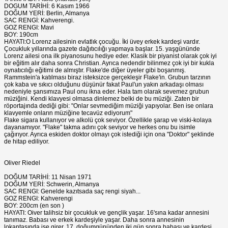
DOGUM TARİHİ: 6 Kasım 1966
DOĞUM YERİ: Berlin, Almanya
SAC RENGİ: Kahverengi.
GOZ RENGI: Mavi
BOY: 190cm
HAYATI:O Lorenz ailesinin evlatlık çocuğu. İki üvey erkek kardeşi vardır.
Çocukluk yıllarında gazete dağıtıcılığı yapmaya başlar. 15. yaşgününde
Lorenz ailesi ona ilk piyanosunu hediye eder. Klasik bir piyanist olarak çok iyi
bir eğitim alır daha sonra Christian. Ayrıca nedendir bilinmez çok iyi bir kukla
oynatıcılığı eğitimi de almıştır. Flake'de diğer üyeler gibi boşanmış.
Rammstein'a katılması biraz isteksizce gerçekleşir Flake'in. Grubun tarzının
çok kaba ve sıkıcı olduğunu düşünür fakat Paul'un yakın arkadaşı olması
nedeniyle şansımıza Paul onu ikna eder. Hala tam olarak sevemez grubun
müziğini. Kendi klavyesi olmasa dinlemez belki de bu müziği. Zaten bir
röportajında dediği gibi: "Onlar sevmediğim müziği yapıyolar. Ben ise onlara
klavyemle onların müziğine tecavüz ediyorum"
Flake sigara kullanıyor ve alkolü çok seviyor. Özellikle şarap ve viski-kolaya
dayanamıyor. "Flake" takma adını çok seviyor ve herkes onu bu isimle
çağırıyor. Ayrıca eskiden doktor olmayı çok istediği için ona "Doktor" şeklinde
de hitap ediliyor.
Oliver Riedel
DOĞUM TARİHİ: 11 Nisan 1971
DOĞUM YERİ: Schwerin, Almanya
SAC RENGI: Genelde kazıtsada saç rengi siyah...
GOZ RENGI: Kahverengi
BOY: 200cm (en son )
HAYATI: Oiver talihsiz bir çocukluk ve gençlik yaşar. 16'sına kadar annesini
tanımaz. Babası ve erkek kardeşiyle yaşar. Daha sonra annesinin
lokantasında işe girer. 17. doğumgününden iki gün sonra babası ve kardeşi