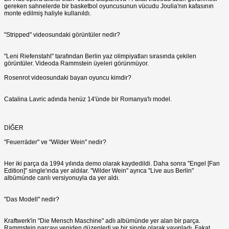
gereken sahnelerde bir basketbol oyuncusunun vücudu Joulia'nın kafasının
monte edilmiş haliyle kullanıldı.
"Stripped" videosundaki görüntüler nedir?
"Leni Riefenstahl" tarafından Berlin yaz olimpiyatları sırasında çekilen
görüntüler. Videoda Rammstein üyeleri görünmüyor.
Rosenrot videosundaki bayan oyuncu kimdir?
Catalina Lavric adında henüz 14'ünde bir Romanya'lı model.
DİĞER
"Feuerräder" ve "Wilder Wein" nedir?
Her iki parça da 1994 yılında demo olarak kaydedildi. Daha sonra "Engel [Fan
Edition]" single'ında yer aldılar. "Wilder Wein" ayrıca "Live aus Berlin"
albümünde canlı versiyonuyla da yer aldı.
"Das Modell" nedir?
Kraftwerk'in "Die Mensch Maschine" adlı albümünde yer alan bir parça.
Rammstein parçayı yeniden düzenledi ve bir single olarak yayınladı. Fakat