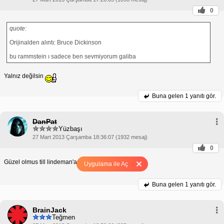
0
quote:
Orijinalden alıntı: Bruce Dickinson
bu rammstein ı sadece ben sevmiyorum galiba
Yalnız değilsin
Buna gelen
1 yanıtı gör.
DanPat
Yüzbaşı
27 Mart 2013 Çarşamba 18:36:07 (1932 mesaj)
0
Güzel olmus till lindeman'a bayılıyorum
Uygulama ile Aç
Buna gelen
1 yanıtı gör.
BrainJack
Teğmen