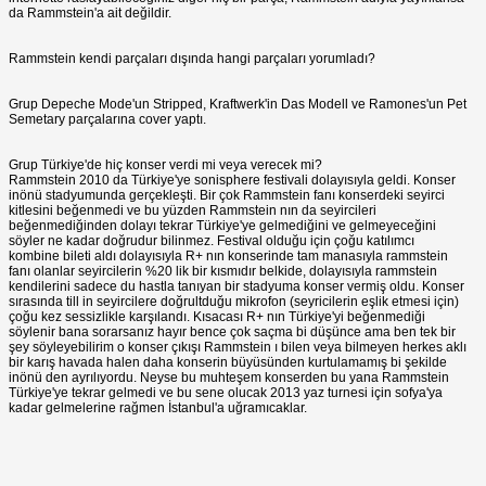
da Rammstein'a ait değildir.
Rammstein kendi parçaları dışında hangi parçaları yorumladı?
Grup Depeche Mode'un Stripped, Kraftwerk'in Das Modell ve Ramones'un Pet
Semetary parçalarına cover yaptı.
Grup Türkiye'de hiç konser verdi mi veya verecek mi?
Rammstein 2010 da Türkiye'ye sonisphere festivali dolayısıyla geldi. Konser
inönü stadyumunda gerçekleşti. Bir çok Rammstein fanı konserdeki seyirci
kitlesini beğenmedi ve bu yüzden Rammstein nın da seyircileri
beğenmediğinden dolayı tekrar Türkiye'ye gelmediğini ve gelmeyeceğini
söyler ne kadar doğrudur bilinmez. Festival olduğu için çoğu katılımcı
kombine bileti aldı dolayısıyla R+ nın konserinde tam manasıyla rammstein
fanı olanlar seyircilerin %20 lik bir kısmıdır belkide, dolayısıyla rammstein
kendilerini sadece du hastla tanıyan bir stadyuma konser vermiş oldu. Konser
sırasında till in seyircilere doğrultduğu mikrofon (seyricilerin eşlik etmesi için)
çoğu kez sessizlikle karşılandı. Kısacası R+ nın Türkiye'yi beğenmediği
söylenir bana sorarsanız hayır bence çok saçma bi düşünce ama ben tek bir
şey söyleyebilirim o konser çıkışı Rammstein ı bilen veya bilmeyen herkes aklı
bir karış havada halen daha konserin büyüsünden kurtulamamış bi şekilde
inönü den ayrılıyordu. Neyse bu muhteşem konserden bu yana Rammstein
Türkiye'ye tekrar gelmedi ve bu sene olucak 2013 yaz turnesi için sofya'ya
kadar gelmelerine rağmen İstanbul'a uğramıcaklar.