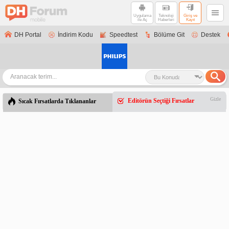
Uygulama
Teknoloji
Giriş ve
ile Aç
Haberleri
Kayıt
DH Portal
İndirim Kodu
Speedtest
Bölüme Git
Destek
Gizle
Editörün Seçtiği Fırsatlar
Sıcak Fırsatlarda Tıklananlar