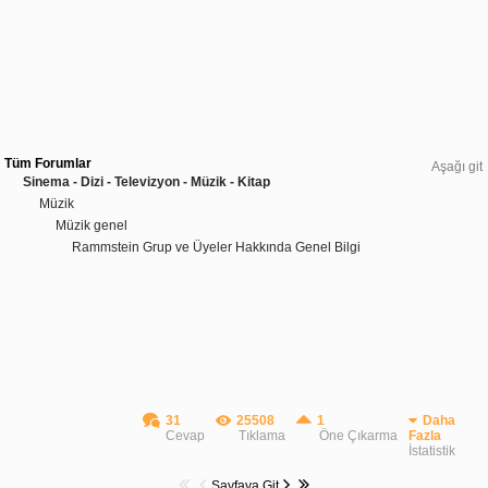
Tüm Forumlar
Aşağı git
Sinema - Dizi - Televizyon - Müzik - Kitap
Müzik
Müzik genel
Rammstein Grup ve Üyeler Hakkında Genel Bilgi
31
25508
1
Daha
Cevap
Tıklama
Öne Çıkarma
Fazla
İstatistik
Sayfaya Git