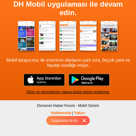
DH Mobil uygulaması ile devam
edin.
Mobil tarayıcınız ile mümkün olanların yanı sıra, birçok yeni ve
faydalı özelliğe erişin.
Gizle ve güncelleme çıkana kadar tekrar gösterme.
Donanım Haber Forum - Mobil Sürüm
Hakkımızda
|
Yukarı
Uygulama ile Aç
Tam sürüm için Tıklayınız