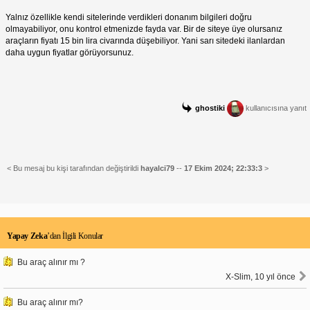
Yalnız özellikle kendi sitelerinde verdikleri donanım bilgileri doğru
olmayabiliyor, onu kontrol etmenizde fayda var. Bir de siteye üye olursanız
araçların fiyatı 15 bin lira civarında düşebiliyor. Yani sarı sitedeki ilanlardan
daha uygun fiyatlar görüyorsunuz.
ghostiki
kullanıcısına yanıt
< Bu mesaj bu kişi tarafından değiştirildi
hayalci79
--
17 Ekim 2024; 22:33:3
>
Yapay Zeka
’dan İlgili Konular
Bu araç alınır mı ?
X-Slim, 10 yıl önce
Bu araç alınır mı?