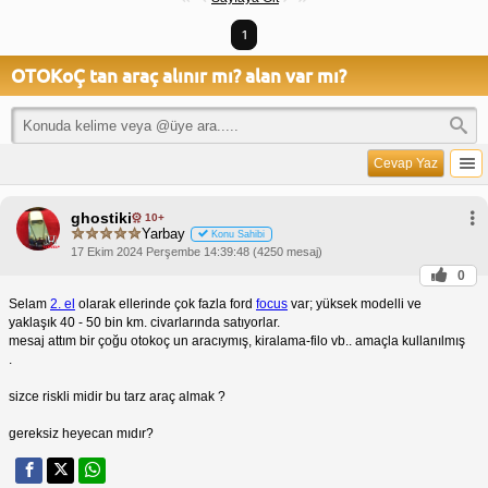
1
OTOKoÇ tan araç alınır mı? alan var mı?
Cevap Yaz
ghostiki
10+
Yarbay
Konu Sahibi
17 Ekim 2024 Perşembe 14:39:48 (4250 mesaj)
0
Selam
2. el
olarak ellerinde çok fazla ford
focus
var; yüksek modelli ve
yaklaşık 40 - 50 bin km. civarlarında satıyorlar.
mesaj attım bir çoğu otokoç un aracıymış, kiralama-filo vb.. amaçla kullanılmış
.
sizce riskli midir bu tarz araç almak ?
gereksiz heyecan mıdır?