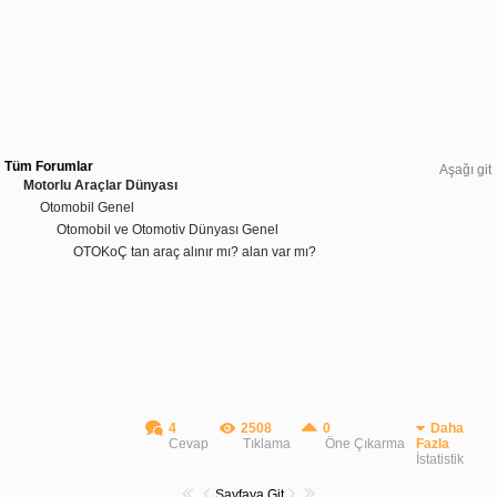
Tüm Forumlar
Aşağı git
Motorlu Araçlar Dünyası
Otomobil Genel
Otomobil ve Otomotiv Dünyası Genel
OTOKoÇ tan araç alınır mı? alan var mı?
4
2508
0
Daha
Cevap
Tıklama
Öne Çıkarma
Fazla
İstatistik
Sayfaya Git