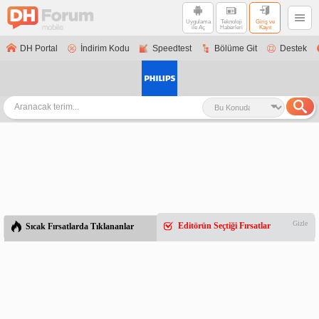
Uygulama
Teknoloji
Giriş ve
ile Aç
Haberleri
Kayıt
DH Portal
İndirim Kodu
Speedtest
Bölüme Git
Destek
Gizle
Editörün Seçtiği Fırsatlar
Sıcak Fırsatlarda Tıklananlar