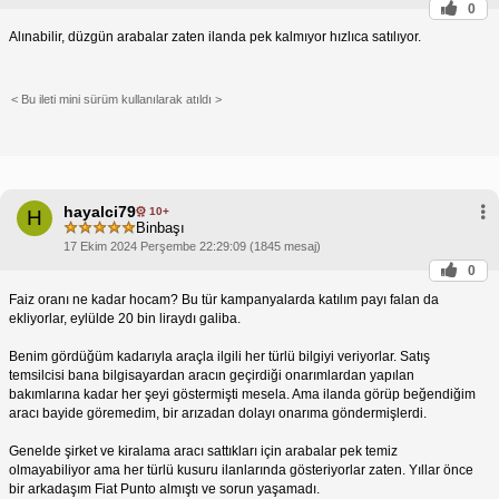
0
Alınabilir, düzgün arabalar zaten ilanda pek kalmıyor hızlıca satılıyor.
< Bu ileti mini sürüm kullanılarak atıldı >
hayalci79
10+
H
Binbaşı
17 Ekim 2024 Perşembe 22:29:09 (1845 mesaj)
0
Faiz oranı ne kadar hocam? Bu tür kampanyalarda katılım payı falan da
ekliyorlar, eylülde 20 bin liraydı galiba.
Benim gördüğüm kadarıyla araçla ilgili her türlü bilgiyi veriyorlar. Satış
temsilcisi bana bilgisayardan aracın geçirdiği onarımlardan yapılan
bakımlarına kadar her şeyi göstermişti mesela. Ama ilanda görüp beğendiğim
aracı bayide göremedim, bir arızadan dolayı onarıma göndermişlerdi.
Genelde şirket ve kiralama aracı sattıkları için arabalar pek temiz
olmayabiliyor ama her türlü kusuru ilanlarında gösteriyorlar zaten. Yıllar önce
bir arkadaşım Fiat Punto almıştı ve sorun yaşamadı.