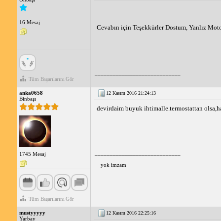
16 Mesaj
Cevabın için Teşekkürler Dostum, Yanlız Motor
_____________________________
Tüm Başarılarını Gör
anka0658
12 Kasım 2016 21:24:13
Binbaşı
devirdaim buyuk ihtimalle.termostattan olsa,ha
_____________________________
1745 Mesaj
yok imzam
Tüm Başarılarını Gör
mustyyyyy
12 Kasım 2016 22:25:16
Yarbay