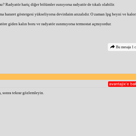
? Radyatör hariç diğer bölümler ısınıyorsa radyatör de tıkalı olabilir.
 hararet göstergesi yükseliyorsa devirdaim arızalıdır. O zaman lpg beyni ve kalori
atöre giden kalın boru ve radyatör ısınmıyorsa termostat açmıyordur.
Bu mesaja 1 c
, sonra tekrar gözlemleyin.