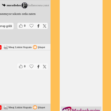
muradisdan
kullanıcısına yanıt
sınmıyor sıkıntı orda zaten
|
|
0
evap geldi
Mesaj Linkini Kopyala
Şikayet
|
|
0
Mesaj Linkini Kopyala
Şikayet