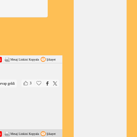
nı engelleyebilir.
ün bir şekilde
ir veya tamamen
yebilir ve motorun
 radyatör kapağı,
Mesaj Linkini Kopyala
Şikayet
le veya değiştir.
.
|
|
3
evap geldi
 havalandır.
tir.
o tamircisine başvur.
Mesaj Linkini Kopyala
Şikayet