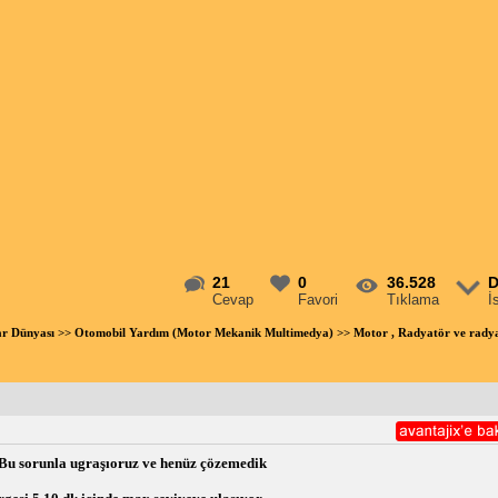
21
0
36.528
D
Cevap
Favori
Tıklama
İ
ar Dünyası
>>
Otomobil Yardım (Motor Mekanik Multimedya)
>> Motor , Radyatör ve rady
 Bu sorunla ugraşıoruz ve henüz çözemedik