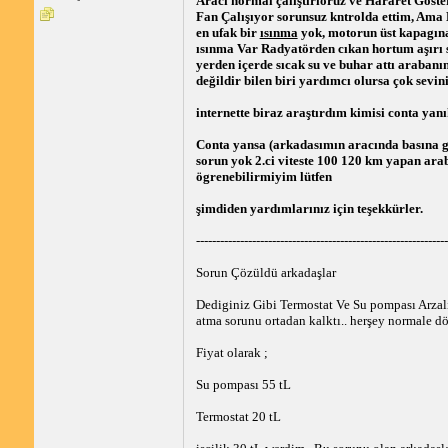
Aracı normal çalıştırıoruz ve Hararet Göste
Fan Çalışıyor sorunsuz kntrolda ettim, Ama 
en ufak bir
ısınma
yok, motorun üst kapagına 
ısınma Var Radyatörden cıkan hortum aşırı s
yerden içerde sıcak su ve buhar attı arabanı
değildir bilen biri yardımcı olursa çok sevin
internette biraz araştırdım kimisi conta yan
Conta yansa (arkadasımın aracında basına 
sorun yok 2.ci viteste 100 120 km yapan ara
ögrenebilirmiyim lütfen
şimdiden yardımlarınız için teşekkürler.
---------------------------------------------------------------
Sorun Çözüldü arkadaşlar
Dediginiz Gibi Termostat Ve Su pompası Arzal
atma sorunu ortadan kalktı.. herşey normale d
Fiyat olarak ;
Su pompası 55 tL
Termostat 20 tL