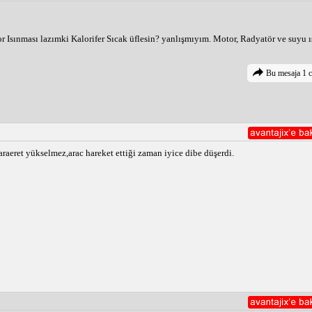
 Isınması lazımki Kalorifer Sıcak üflesin? yanlışmıyım. Motor, Radyatör ve suyu ı
Bu mesaja 1 c
raeret yükselmez,arac hareket ettiği zaman iyice dibe düşerdi.