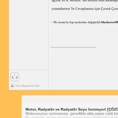
işçilik 30 tL werdim.. Bu sorunu olan arkadaşl
yorumlarınız Ve Cevaplarınız için Çoook Çoo
< Bu mesaj bu kişi tarafından değiştirildi
blackerror0
_____________________________
Tüm Başarılarını Gör
Motor, Radyatör ve Radyatör Suyu Isınmıyor! [ÇÖ
Motorunuzun ısınmaması, genellikle altta yatan ciddi bir s
Bu nedenle, motor suyunuz ısınmıyorsa derhal hareket