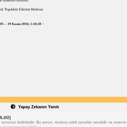
ar umarım Görürler..
ok Teşekkür Ederim Herkese
005
--
19 Kasım 2016; 1:10:28
>
Yapay Zekanın Yanıtı
ZÜLDÜ]
orunun belirtisidir. Bu sorun, motora ciddi zararlar verebilir ve onarım ma
e geçmeniz önemlidir.