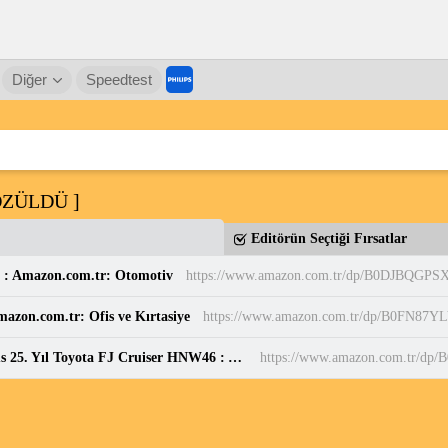
Diğer
Speedtest
 ÇÖZÜLDÜ ]
Editörün Seçtiği Fırsatlar
 : Amazon.com.tr: Otomotiv
https://www.amazon.com.tr/dp/B0DJBQGPS
mazon.com.tr: Ofis ve Kırtasiye
https://www.amazon.com.tr/dp/B0FN87Y
HOT WHEELS Premium 2026 Fast And Furious 25. Yıl Toyota FJ Cruiser HNW46 : Amazon.com.tr: Oyuncak
https://www.amazon.com.tr/dp