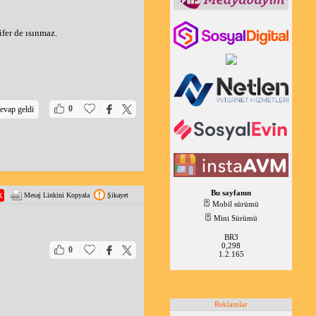
fer de ısınmaz.
|
|
0
evap geldi
Bu sayfanın
Mesaj Linkini Kopyala
Şikayet
Mobil sürümü
Mini Sürümü
BR3
0,298
|
|
0
1.2.165
Reklamlar