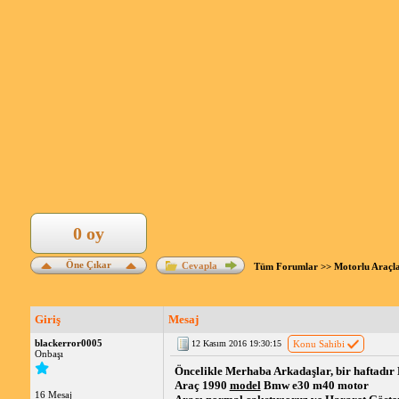
0 oy
Öne Çıkar
Cevapla
Tüm Forumlar
>>
Motorlu Araçl
Giriş
Mesaj
blackerror0005
12 Kasım 2016 19:30:15
Konu Sahibi
Onbaşı
Öncelikle Merhaba Arkadaşlar, bir haftadır
Araç 1990
model
Bmw e30 m40 motor
16 Mesaj