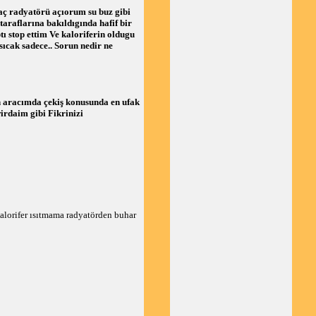
aç radyatörü açıorum su buz gibi
araflarına bakıldıgında hafif bir
 stop ettim Ve kaloriferin oldugu
ıcak sadece.. Sorun nedir ne
 aracımda çekiş konusunda en ufak
irdaim gibi Fikrinizi
lorifer ısıtmama radyatörden buhar