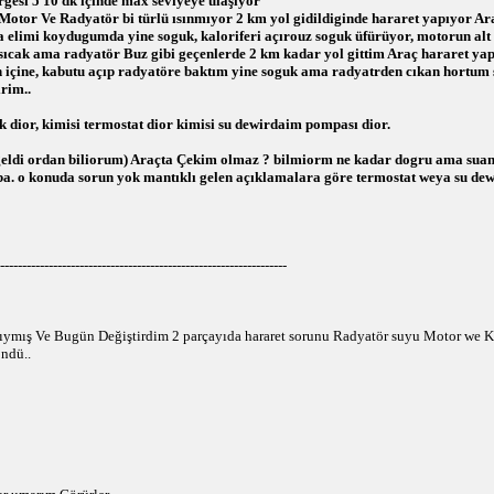
rgesi 5 10 dk içinde max seviyeye ulaşıyor
Motor Ve Radyatör bi türlü ısınmıyor 2 km yol gidildiginde hararet yapıyor Ar
elimi koydugumda yine soguk, kaloriferi açırouz soguk üfürüyor, motorun alt t
ıcak ama radyatör Buz gibi geçenlerde 2 km kadar yol gittim Araç hararet yaptı
n içine, kabutu açıp radyatöre baktım yine soguk ama radyatrden cıkan hortum s
irim..
ık dior, kimisi termostat dior kimisi su dewirdaim pompası dior.
geldi ordan biliorum) Araçta Çekim olmaz ? bilmiorm ne kadar dogru ama suan
ba. o konuda sorun yok mantıklı gelen açıklamalara göre termostat weya su dew
-----------------------------------------------------------------
ıymış Ve Bugün Değiştirdim 2 parçayıda hararet sorunu Radyatör suyu Motor we Ka
öndü..