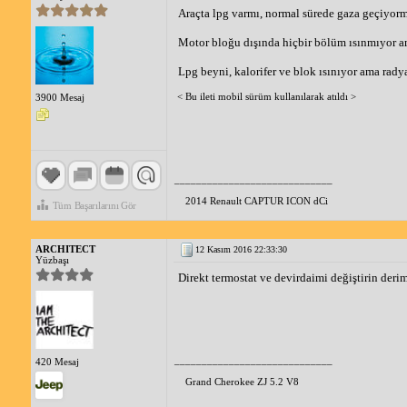
Araçta lpg varmı, normal sürede gaza geçiyormu
Motor bloğu dışında hiçbir bölüm ısınmıyor ama
Lpg beyni, kalorifer ve blok ısınıyor ama rady
< Bu ileti mobil sürüm kullanılarak atıldı >
3900 Mesaj
_____________________________
2014 Renault CAPTUR ICON dCi
Tüm Başarılarını Gör
ARCHITECT
12 Kasım 2016 22:33:30
Yüzbaşı
Direkt termostat ve devirdaimi değiştirin derim
_____________________________
420 Mesaj
Grand Cherokee ZJ 5.2 V8