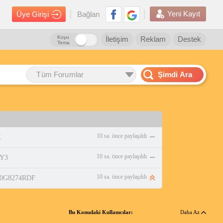
Yeni Kayıt
Üye Girişi
Bağlan
Koyu
İletişim
Reklam
Destek
Tema
Tüm Forumlar
Şimdi Ara
10 sa. önce paylaşıldı
X
10 sa. önce paylaşıldı
LY3
10 sa. önce paylaşıldı
/B0G8274RDF
Bu Konudaki Kullanıcılar:
Daha Az