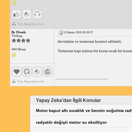
Tüm Başarılarını Gör
By Efendy
13 Kasım 2016 00:20:37
Yüzbaşı
devirdaim ve termostat kontrol edilmeli..
494 Mesaj
Termostat kapı kalırsa bir kısım sıcak bir kısı
_____________________________
Tüm Başarılarını Gör
Yapay Zeka’dan İlgili Konular
Motor kaput altı sıcaklık ve benzin soğutma rad
radyatör değişti motor su eksiltiyor