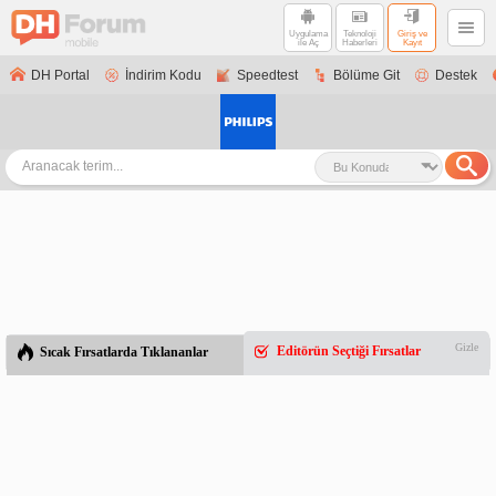
Uygulama
Teknoloji
Giriş ve
ile Aç
Haberleri
Kayıt
DH Portal
İndirim Kodu
Speedtest
Bölüme Git
Destek
Gizle
Editörün Seçtiği Fırsatlar
Sıcak Fırsatlarda Tıklananlar