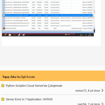
Yapay Zeka
’dan İlgili Konular
Python Scriptini Cloud Server'da Çalıştırmak
revivo72, 8 yıl önce
Server Error in '/' Application. HATASI
naci54, 7 yıl önce