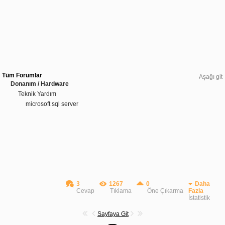
Tüm Forumlar
Aşağı git
Donanım / Hardware
Teknik Yardım
microsoft sql server
3
1267
0
Daha
Cevap
Tıklama
Öne Çıkarma
Fazla
İstatistik
Sayfaya Git