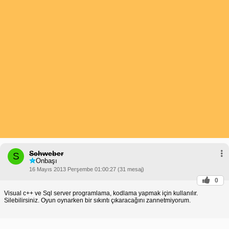
Schweber
S
Onbaşı
16 Mayıs 2013 Perşembe 01:00:27 (31 mesaj)
0
Visual c++ ve Sql server programlama, kodlama yapmak için kullanılır.
Silebilirsiniz. Oyun oynarken bir sıkıntı çıkaracağını zannetmiyorum.