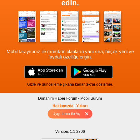
edin.
Mobil tarayıcınız ile mümkün olanların yanı sıra, birçok yeni ve
faydalı özelliğe erişin.
Gizle ve güncelleme çıkana kadar tekrar gösterme.
Donanım Haber Forum - Mobil Sürüm
Hakkımızda
|
Yukarı
Uygulama ile Aç
Tam sürüm için Tıklayınız
Version: 1.1.2306