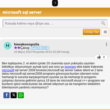
1
microsoft sql server
Cevap Yaz
hierakonopolis
H
Çavuş
Konu Sahibi
16 Mayıs 2013 Perşembe 00:51:18 (68 mesaj)
0
Ben laptopumu 2. el aldım içinde 20 civarında oyun yukluydu.oyunları
bitirdikçe siliyorum(yer açmak için) asıl soru şu
program
ekle kaldır listesnde
microsoft
sql server 2008 browser,microsoft sql server native silent ve 2 tane
daha microsoft sql server2008 programı görunuyor.bunları silersem nolur
herhangi bi sorunla karşılaşırmıyım.oyunlar ya da herhangi bi progarmı
çalışmaz duruma getirirmi.ayrıca 16 tane de microsoft visual c++ programı var
bunların işlevi nedir,bunları da silmek istiyorum ya da hangierini silebilirim
bilemiyorum.yardımcı olurmsunuz?