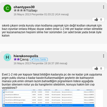
chantypes30
C
Yüzbaşı
16 Mayıs 2013 Perşembe 01:03:22 (414 mesaj)
0
sıkıntı çıkarır onda kurulu olan kodlama yapmak için değil kodları okumak için
bazı oyunlar onlara ihtiyac duyar zaten onlar 1-2 mb yer kaplar onları silmekle
yer kazanamazsın hepsini silme her sürümden 1er adet bırak yada bırak öyle
kalsın
hierakonopolis
H
Çavuş
Konu Sahibi
16 Mayıs 2013 Perşembe 19:16:37 (68 mesaj)
0
Evet 1-2 mb yer kapıyor fakat bildiğim kadarıyla pc de ne kadar çok uygulama
prgm yuklu olursa o kadar kasılır.Kullanmadığım şeylerin de kalmasının
manası yok.emin olmam lazım.bahsettiğim prgramların listesi aşşağıda
bunları silersem nolur ya da hangilerini silebilrim, konuya hakim biri cvp
verebilrimi?