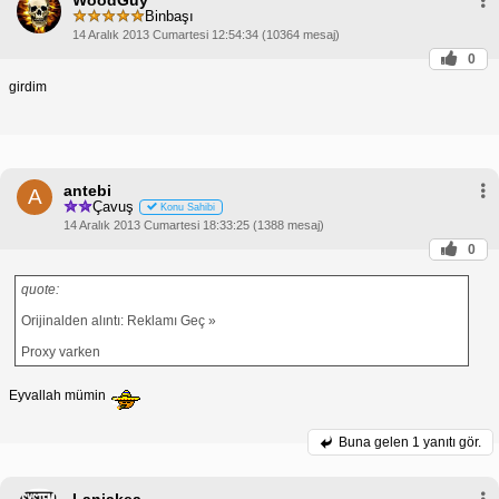
Binbaşı
14 Aralık 2013 Cumartesi 12:54:34 (10364 mesaj)
0
girdim
antebi
A
Çavuş
Konu Sahibi
14 Aralık 2013 Cumartesi 18:33:25 (1388 mesaj)
0
quote:
Orijinalden alıntı: Reklamı Geç »
Proxy varken
Eyvallah mümin
Buna gelen
1 yanıtı gör.
Laniakea