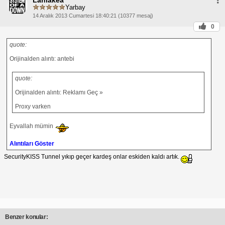
Yarbay
14 Aralık 2013 Cumartesi 18:40:21 (10377 mesaj)
0
quote:
Orijinalden alıntı: antebi
quote:
Orijinalden alıntı: Reklamı Geç »
Proxy varken
Eyvallah mümin
Alıntıları Göster
SecurityKISS Tunnel yıkıp geçer kardeş onlar eskiden kaldı artık.
Benzer konular: