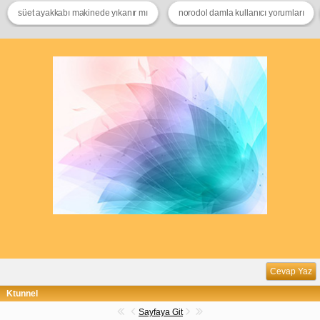
süet ayakkabı makinede yıkanır mı
norodol damla kullanıcı yorumları
Cevap Yaz
Ktunnel
Sayfaya Git