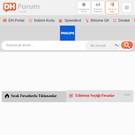
Uygulama
Teknoloji
Giriş ve
ile Aç
Haberleri
Kayıt
DH Portal
İndirim Kodu
Speedtest
Bölüme Git
Destek
Gizle
Editörün Seçtiği Fırsatlar
Sıcak Fırsatlarda Tıklananlar