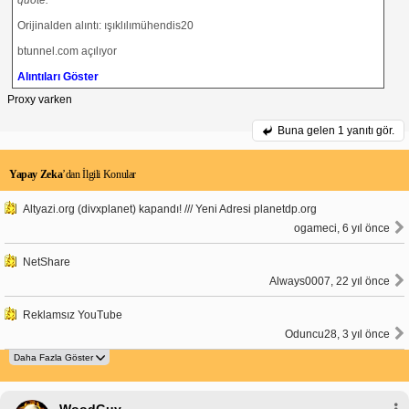
Orijinalden alıntı: ışıklılımühendis20
btunnel.com açılıyor
Alıntıları Göster
Proxy varken
Buna gelen
1 yanıtı gör.
Yapay Zeka
’dan İlgili Konular
Altyazi.org (divxplanet) kapandı! /// Yeni Adresi planetdp.org
ogameci, 6 yıl önce
NetShare
Always0007, 22 yıl önce
Reklamsız YouTube
Oduncu28, 3 yıl önce
WoodGuy