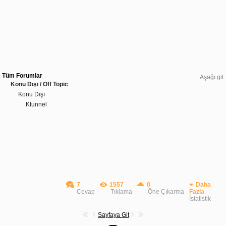
Tüm Forumlar
Aşağı git
Konu Dışı / Off Topic
Konu Dışı
Ktunnel
7
1557
0
Daha
Cevap
Tıklama
Öne Çıkarma
Fazla
İstatistik
Sayfaya Git