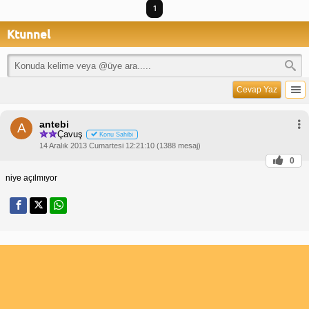
1
Ktunnel
Cevap Yaz
antebi
A
Çavuş
Konu Sahibi
14 Aralık 2013 Cumartesi 12:21:10 (1388 mesaj)
0
niye açılmıyor