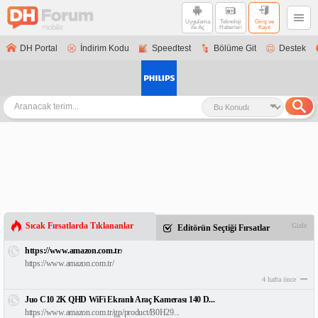
Uygulama
Teknoloji
Giriş ve
ile Aç
Haberleri
Kayıt
DH Portal
İndirim Kodu
Speedtest
Bölüme Git
Destek
Sıcak Fırsatlarda Tıklananlar
Gizle
Editörün Seçtiği Fırsatlar
https://www.amazon.com.tr/
https://www.amazon.com.tr/
4 hafta önce
Juo C10 2K QHD WiFi Ekranlı Araç Kamerası 140 D...
https://www.amazon.com.tr/gp/product/B0H29...