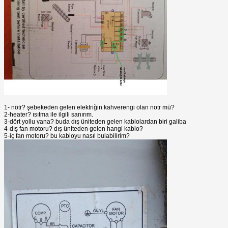
1- nötr? şebekeden gelen elektriğin kahverengi olan notr mü?
2-heater? ısıtma ile ilgili sanırım.
3-dört yollu vana? buda dış üniteden gelen kablolardan biri galiba
4-dış fan motoru? dış üniteden gelen hangi kablo?
5-iç fan motoru? bu kabloyu nasıl bulabilirim?