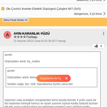
Oto Çevirici İnverter Elektrik Süpürgesi Çalıştırır Mı? (Ss'li)
dangerous, 3 yıl önce
AYIN KARANLIK YÜZÜ
A
Yüzbaşı
21 Haziran 2013 Cuma 01:01:28 (677 mesaj)
0
quote:
Orijinalden alıntı: by_matrix
quote:
Orijinalden alıntı: klima5505
Uygulama ile Aç
Soldan sağa: faz- nötr- topraklama-4yollu vana-fan
süpersin usta aradığım cevaplardan birisi buydu.bende 4 yollu vana ile
fan kabloları birleşik kırmızı ve siyah.sanırım orjinal kartta öyleydi.bunları
tek tek ayırıp soket haline mi getirmem gerekir? yeni aldığım kartta