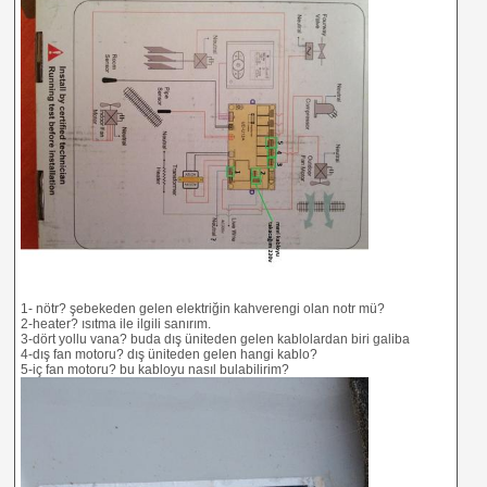
1- nötr? şebekeden gelen elektriğin kahverengi olan notr mü?
2-heater? ısıtma ile ilgili sanırım.
3-dört yollu vana? buda dış üniteden gelen kablolardan biri galiba
4-dış fan motoru? dış üniteden gelen hangi kablo?
5-iç fan motoru? bu kabloyu nasıl bulabilirim?