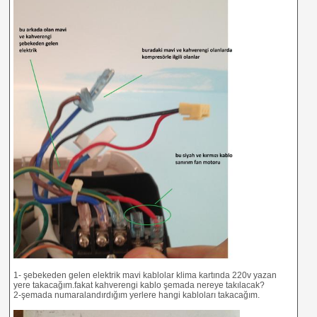
1- şebekeden gelen elektrik mavi kablolar klima kartında 220v yazan
yere takacağım.fakat kahverengi kablo şemada nereye takılacak?
2-şemada numaralandırdığım yerlere hangi kabloları takacağım.