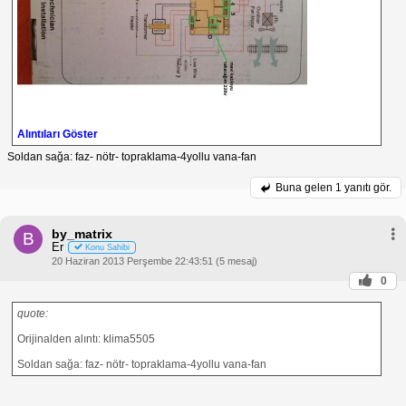
Alıntıları Göster
Soldan sağa: faz- nötr- topraklama-4yollu vana-fan
Buna gelen
1 yanıtı gör.
by_matrix
B
Er
Konu Sahibi
20 Haziran 2013 Perşembe 22:43:51 (5 mesaj)
0
quote:
Orijinalden alıntı: klima5505
Soldan sağa: faz- nötr- topraklama-4yollu vana-fan