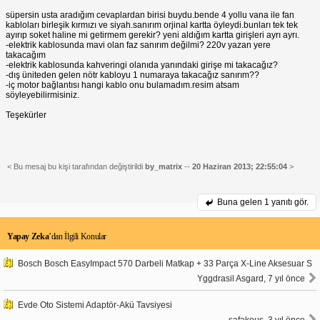
süpersin usta aradığım cevaplardan birisi buydu.bende 4 yollu vana ile fan
kabloları birleşik kırmızı ve siyah.sanırım orjinal kartta öyleydi.bunları tek tek
ayırıp soket haline mi getirmem gerekir? yeni aldığım kartta girişleri ayrı ayrı.
-elektrik kablosunda mavi olan faz sanırım değilmi? 220v yazan yere
takacağım
-elektrik kablosunda kahveringi olanıda yanındaki girişe mi takacağız?
-dış üniteden gelen nötr kabloyu 1 numaraya takacağız sanırım??
-iç motor bağlantısı hangi kablo onu bulamadım.resim atsam
söyleyebilirmisiniz.
Teşekürler
< Bu mesaj bu kişi tarafından değiştirildi
by_matrix
--
20 Haziran 2013; 22:55:04
>
Buna gelen
1 yanıtı gör.
Yapay Zeka
’dan İlgili Konular
Bosch Bosch EasyImpact 570 Darbeli Matkap + 33 Parça X-Line Aksesuar S
Yggdrasil Asgard, 7 yıl önce
Evde Oto Sistemi Adaptör-Akü Tavsiyesi
safakous, 3 yıl önce