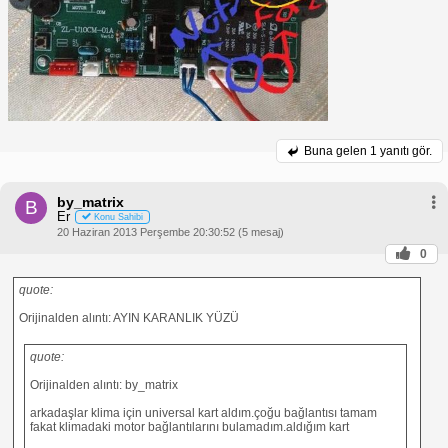
Buna gelen
1 yanıtı gör.
by_matrix
B
Er
Konu Sahibi
20 Haziran 2013 Perşembe 20:30:52 (5 mesaj)
0
quote:
Orijinalden alıntı: AYIN KARANLIK YÜZÜ
quote:
Orijinalden alıntı: by_matrix
arkadaşlar klima için universal kart aldım.çoğu bağlantısı tamam
fakat klimadaki motor bağlantılarını bulamadım.aldığım kart