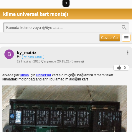
1
klima universal kart montajı
Cevap Yaz
by_matrix
B
Er
Konu Sahibi
19 Haziran 2013 Çarşamba 20:15:21 (5 mesaj)
0
arkadaşlar
klima
için
universal
kart aldım.çoğu bağlantısı tamam fakat
klimadaki motor bağlantılarını bulamadım.aldığım kart