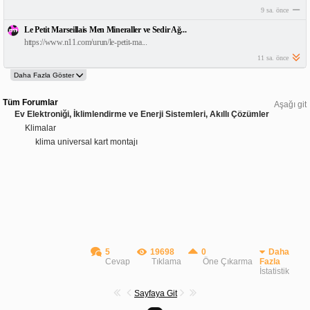
9 sa. önce
Le Petit Marseillais Men Mineraller ve Sedir Ağ...
https://www.n11.com/urun/le-petit-ma...
11 sa. önce
Tüm Forumlar
Aşağı git
Ev Elektroniği, İklimlendirme ve Enerji Sistemleri, Akıllı Çözümler
Klimalar
klima universal kart montajı
5
19698
0
Daha
Cevap
Tıklama
Öne Çıkarma
Fazla
İstatistik
Sayfaya Git