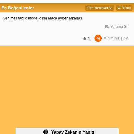
En Beğenilenler
Tüm Yorumları Aç
Tümü
Verilmez tabi o model o km araca ayıptır arkadaş
Yoruma Git
4
M
Minimini1
| 7 yıl
Yapay Zekanın Yanıtı