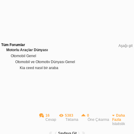
Tüm Forumlar
Aşağı git
Motorlu Araçlar Dünyası
Otomobil Genel
Otomobil ve Otomotiv Dünyası Genel
Kia ceed nasıl bir araba
16
5383
0
Daha
Cevap
Tıklama
Öne Çıkarma
Fazla
İstatistik
Sayfaya Git