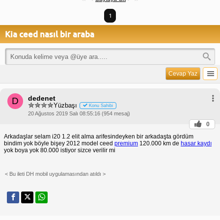
1
Kia ceed nasıl bir araba
Cevap Yaz
dedenet
D
Yüzbaşı
Konu Sahibi
20 Ağustos 2019 Salı 08:55:16 (954 mesaj)
0
Arkadaşlar selam i20 1.2 elit alma arifesindeyken bir arkadaşta gördüm
bindim yok böyle bişey 2012 model ceed
premium
120.000 km de
hasar kaydı
yok boya yok 80.000 istiyor sizce verilir mi
< Bu ileti DH mobil uygulamasından atıldı >