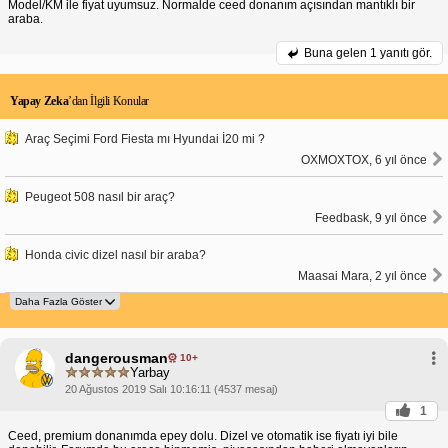
Model/KM ile fiyat uyumsuz. Normalde ceed donanım açısından mantıklı bir
araba.
Buna gelen
1 yanıtı gör.
Yapay Zeka
’dan İlgili Konular
Araç Seçimi Ford Fiesta mı Hyundai İ20 mi ?
OXMOXTOX, 6 yıl önce
Peugeot 508 nasıl bir araç?
Feedbask, 9 yıl önce
Honda civic dizel nasıl bir araba?
Maasai Mara, 2 yıl önce
dangerousman
10+
Yarbay
20 Ağustos 2019 Salı 10:16:11 (4537 mesaj)
1
Ceed, premium donanımda epey dolu. Dizel ve otomatik ise fiyatı iyi bile