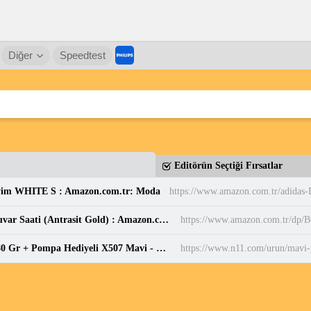
Diğer
Speedtest
Editörün Seçtiği Fırsatlar
yim WHITE S : Amazon.com.tr: Moda
Sessiz, Cam Yüzeyli, Metal halkalı, Dekoratif Duvar Saati (Antrasit Gold) : Amazon.com.tr: Ev ve Yaşam
https://www.amazon.com.tr/d
Mavi Yeni Desenli Futbol Topu 4 Astarlı No:5 480 Gr + Pompa Hediyeli X507 Mavi - Beyaz 5 Fiyatları ve Özellikleri