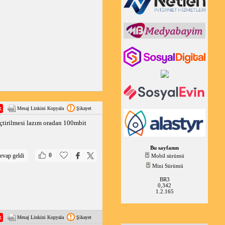
Mesaj Linkini Kopyala
Şikayet
seçtirilmesi lazım oradan 100mbit
Bu sayfanın
|
|
0
evap geldi
Mobil sürümü
Mini Sürümü
BR3
0,342
1.2.165
Mesaj Linkini Kopyala
Şikayet