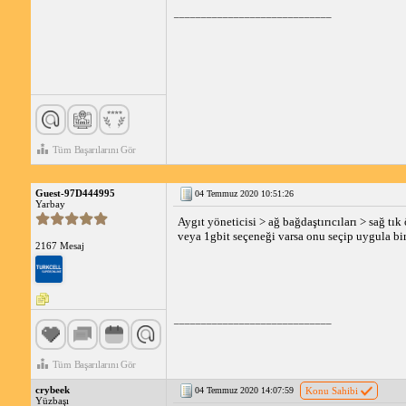
_____________________________
Tüm Başarılarını Gör
Guest-97D444995
04 Temmuz 2020 10:51:26
Yarbay
Aygıt yöneticisi > ağ bağdaştırıcıları > sağ tı
veya 1gbit seçeneği varsa onu seçip uygula bi
2167 Mesaj
_____________________________
Tüm Başarılarını Gör
crybeek
04 Temmuz 2020 14:07:59
Konu Sahibi
Yüzbaşı