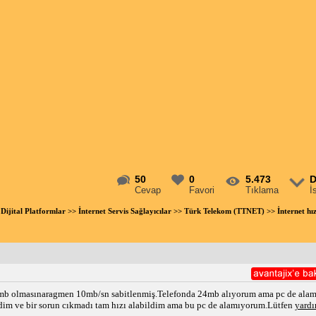
50
0
5.473
D
Cevap
Favori
Tıklama
İ
Dijital Platformlar
>>
İnternet Servis Sağlayıcılar
>>
Türk Telekom (TTNET)
>> İnternet hı
b olmasınaragmen 10mb/sn sabitlenmiş.Telefonda 24mb alıyorum ama pc de alamı
dim ve bir sorun cıkmadı tam hızı alabildim ama bu pc de alamıyorum.Lütfen
yard