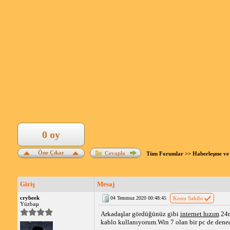
0 oy
Öne Çıkar
Cevapla
Tüm Forumlar
>>
Haberleşme ve 
Giriş
Mesaj
crybeek
04 Temmuz 2020 00:48:45
Konu Sahibi
Yüzbaşı
Arkadaşlar gördüğünüz gibi
internet hızım
24m
kablo kullanıyorum.Win 7 olan bir pc de dene