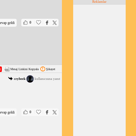
Reklamlar
|
|
0
evap geldi
Mesaj Linkini Kopyala
Şikayet
crybeek
kullanıcısına yanıt
|
|
0
evap geldi