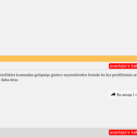
k özellikler kısmından gelişmişe girince seçeneklerden birinde bu hız profillerinin 
r daha dene.
Bu mesaja 1 c