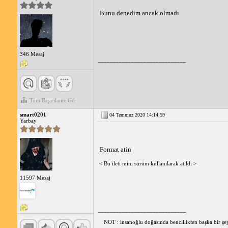
Bunu denedim ancak olmadı
346 Mesaj
_____________________________
Tüm Başarılarını Gör
smart0201
04 Temmuz 2020 14:14:59
Yarbay
Format atin
< Bu ileti mini sürüm kullanılarak atıldı >
11597 Mesaj
_____________________________
NOT : insanoğlu doğasında bencillikten başka bir şe