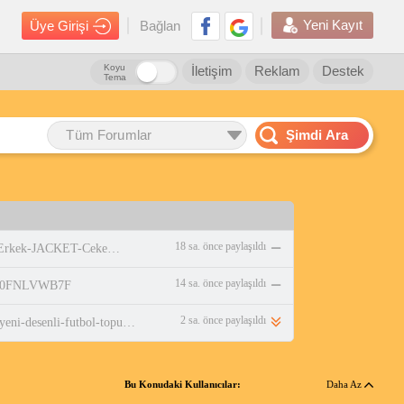
Yeni Kayıt
Üye Girişi
Bağlan
Koyu
İletişim
Reklam
Destek
Tema
Tüm Forumlar
Şimdi Ara
18 sa. önce paylaşıldı
https://www.amazon.com.tr/adidas-Erkek-JACKET-Ceket-WHITE/dp/B0DPBMQX1P
14 sa. önce paylaşıldı
p/B0FNLVWB7F
2 sa. önce paylaşıldı
https://www.n11.com/urun/mavi-yeni-desenli-futbol-topu-4-astarli-no5-480-gr-pompa-hediyeli-x507-mavi-beyaz-81988511?magaza=eksiksepeti
Bu Konudaki Kullanıcılar:
Daha Az