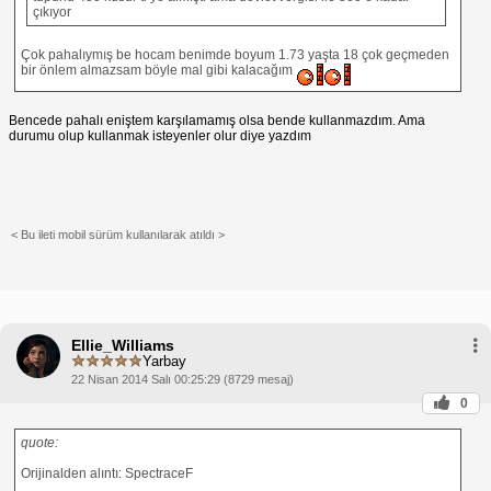
çıkıyor
Çok pahalıymış be hocam benimde boyum 1.73 yaşta 18 çok geçmeden
bir önlem almazsam böyle mal gibi kalacağım
Bencede pahalı eniştem karşılamamış olsa bende kullanmazdım. Ama
durumu olup kullanmak isteyenler olur diye yazdım
< Bu ileti mobil sürüm kullanılarak atıldı >
Ellie_Williams
Yarbay
22 Nisan 2014 Salı 00:25:29 (8729 mesaj)
0
quote:
Orijinalden alıntı: SpectraceF