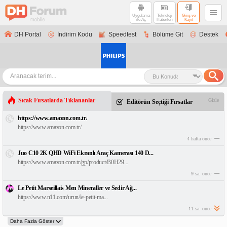
Uygulama
Teknoloji
Giriş ve
ile Aç
Haberleri
Kayıt
DH Portal
İndirim Kodu
Speedtest
Bölüme Git
Destek
Sıcak Fırsatlarda Tıklananlar
Gizle
Editörün Seçtiği Fırsatlar
https://www.amazon.com.tr/
https://www.amazon.com.tr/
4 hafta önce
Juo C10 2K QHD WiFi Ekranlı Araç Kamerası 140 D...
https://www.amazon.com.tr/gp/product/B0H29...
9 sa. önce
Le Petit Marseillais Men Mineraller ve Sedir Ağ...
https://www.n11.com/urun/le-petit-ma...
11 sa. önce