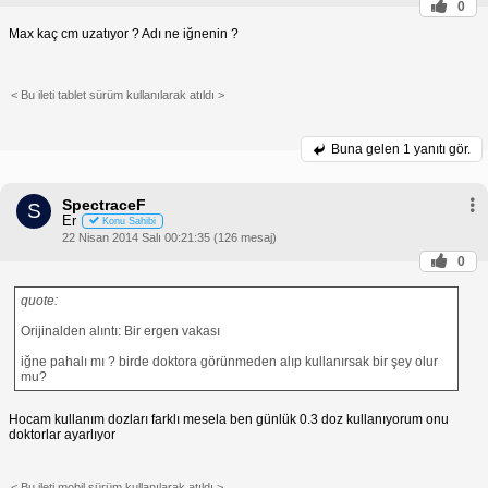
0
Max kaç cm uzatıyor ? Adı ne iğnenin ?
< Bu ileti tablet sürüm kullanılarak atıldı >
Buna gelen
1 yanıtı gör.
SpectraceF
S
Er
Konu Sahibi
22 Nisan 2014 Salı 00:21:35 (126 mesaj)
0
quote:
Orijinalden alıntı: Bir ergen vakası
iğne pahalı mı ? birde doktora görünmeden alıp kullanırsak bir şey olur
mu?
Hocam kullanım dozları farklı mesela ben günlük 0.3 doz kullanıyorum onu
doktorlar ayarlıyor
< Bu ileti mobil sürüm kullanılarak atıldı >