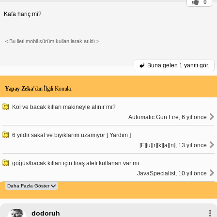
0
Kafa hariç mi?
< Bu ileti mobil sürüm kullanılarak atıldı >
Buna gelen
1 yanıtı gör.
Yapay Zeka
’dan İlgili Konular
Kol ve bacak kılları makineyle alınır mı?
Automatic Gun Fire, 6 yıl önce
6 yıldır sakal ve bıyıklarım uzamıyor [ Yardım ]
[F][u][r][k][a][n], 13 yıl önce
göğüs/bacak kılları için tıraş aleti kullanan var mı
JavaSpecialist, 10 yıl önce
dodoruh