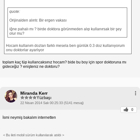
quote:
Orijinalden alıntı: Bir ergen vakası
iğne pahalı mı ? birde doktora görünmeden alıp kullanırsak bir şey
olur mu?
Hocam kullanım dozları farklı mesela ben günlük 0.3 doz kullanıyorum
onu doktorlar ayarlıyor
toplam kaç tüp kullancaksınız hocam? bide bu boy için spor doktoruna mı
gideceğiz ? enişteniz ne doktoru?
Miranda Kerr
Yüzbaşı
22 Nisan 2014 Salı 00:25:33 (5141 mesaj)
0
İsmi neymiş bakalım internetten
< Bu ileti mobil sürüm kullanılarak atıldı >