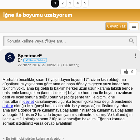
1
2
3
4
5
İğne ile boyumu uzatıyorum
Cevap Yaz
SpectraceF
S
Er
Konu Sahibi
22 Nisan 2014 Salı 00:02:50 (126 mesaj)
0
Merhaba öncelikle, şuan 17 yaşındayım boyum 171 civarı kısa olduğumu
düşnüyorum yaşıtlarıma göre ama en başa döneyim geçen yaza kadar boy
takıntım yoktu ama kış geldi bi baktım herkes uzun uzun kafama takıldı bende
eniştemle konuşurken (kendisi doktor) büyüme hormonu ile boyunu uzatırsın
dedi ve ocak sonuna doğru onun yaşadığı şehre tahlile gittim. İğne
masraflarını
devlet
karşılamıyordu çünkü boyum çokta kısa değildi eniştemde
doktor
olduğu için iğneyi bana satın aldı. İşe yarayacağını düşünmüyordum
ama bana gönderdi ve kullanmaya başladım 7 nisanda kullanmaya başladım
ve bugün 21 nisan 2 haftada boyum yarım santimetre uzamış. Ve kullandığım
ilacın 4 te 1 i bitmiş sanırım 2 tüp kullanacağım bakalım. Eğer bu konuda
sormak istediğiniz varsa cevaplayabilirim
< Bu ileti mobil sürüm kullanılarak atıldı >