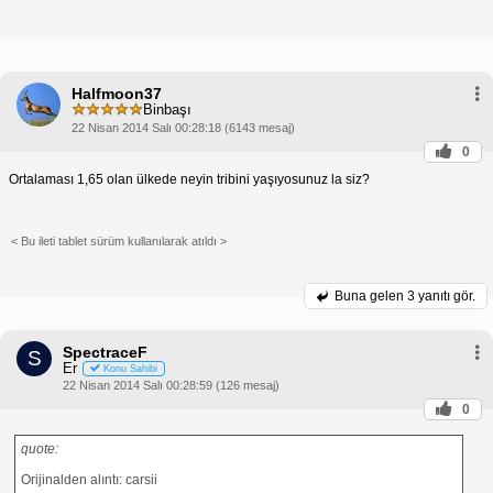
Halfmoon37
Binbaşı
22 Nisan 2014 Salı 00:28:18 (6143 mesaj)
0
Ortalaması 1,65 olan ülkede neyin tribini yaşıyosunuz la siz?
< Bu ileti tablet sürüm kullanılarak atıldı >
Buna gelen
3 yanıtı gör.
SpectraceF
S
Er
Konu Sahibi
22 Nisan 2014 Salı 00:28:59 (126 mesaj)
0
quote:
Orijinalden alıntı: carsii