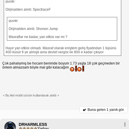
quote:
Orijinalden alıntı: SpectraceF
quote:
Orijinalden alıntı: Shonen Jump
Masraflar ne kadar, yan etkisi var mı ?
Hayır yan etkisi olmadı. Masraf olarak eniştem geliş fiyatından 1 tüpünü
400 küsür tl ye almıştı ama devlet vergisi ile 800 e kadar çıkıyor
Çok pahalıymış be hocam benimde boyum 1.73 yaşta 18 çok geçmeden bir
önlem almazsam böyle mal gibi kalacağım
< Bu ileti mobil sürüm kullanılarak atıldı >
Buna gelen
1 yanıtı gör.
DRHARMLESS
Yarbay