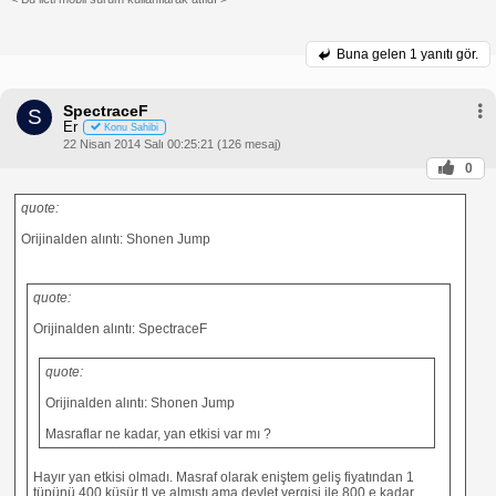
Buna gelen
1 yanıtı gör.
SpectraceF
S
Er
Konu Sahibi
22 Nisan 2014 Salı 00:25:21 (126 mesaj)
0
quote:
Orijinalden alıntı: Shonen Jump
quote:
Orijinalden alıntı: SpectraceF
quote:
Orijinalden alıntı: Shonen Jump
Masraflar ne kadar, yan etkisi var mı ?
Hayır yan etkisi olmadı. Masraf olarak eniştem geliş fiyatından 1
tüpünü 400 küsür tl ye almıştı ama devlet vergisi ile 800 e kadar