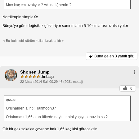
Max kaç cm uzatıyor ? Adı ne iğnenin ?
Norditropin simpleXx
Bünye'ye göre değişiklik gösteriyor sanırım ama 5-10 cm arası uzatsa yeter
< Bu ileti mobil sürüm kullanılarak atıldı >
Buna gelen
3 yanıtı gör.
Shonen Jump
Binbaşı
22 Nisan 2014 Salı 00:29:46 (2081 mesaj)
0
quote:
Orijinalden alıntı: Halfmoon37
Ortalaması 1,65 olan ülkede neyin tribini yaşıyosunuz la siz?
Çık bir gez sokakta çevrene bak 1,65 kaç kişi göreceksin