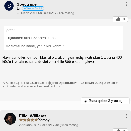
SpectraceF
S
Er
Konu Sahibi
22 Nisan 2014 Salı 00:15:47 (126 mesaj)
0
quote:
Orijinalden alıntı: Shonen Jump
Masraflar ne kadar, yan etkisi var mı ?
Hayır yan etkisi olmadı. Masraf olarak eniştem geliş fiyatından 1 tüpünü 400
küsür tl ye almıştı ama devlet vergisi ile 800 e kadar çıkıyor
< Bu mesaj bu kişi tarafından değiştirildi
SpectraceF
--
22 Nisan 2014; 0:16:49
>
< Bu ileti mobil sürüm kullanılarak atıldı >
Buna gelen
3 yanıtı gör.
Ellie_Williams
Yarbay
22 Nisan 2014 Salı 00:17:30 (8729 mesaj)