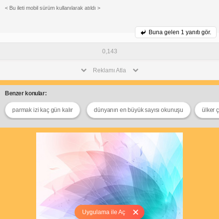
< Bu ileti mobil sürüm kullanılarak atıldı >
Buna gelen
1 yanıtı gör.
0,143
Reklamı Atla
Benzer konular:
parmak izi kaç gün kalır
dünyanın en büyük sayısı okunuşu
ülker 
Uygulama ile Aç