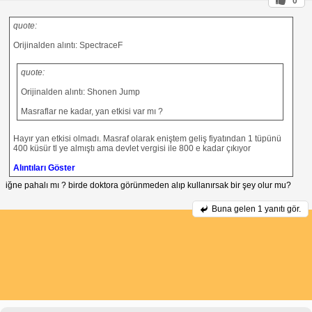
0
quote:
Orijinalden alıntı: SpectraceF
quote:
Orijinalden alıntı: Shonen Jump
Masraflar ne kadar, yan etkisi var mı ?
Hayır yan etkisi olmadı. Masraf olarak eniştem geliş fiyatından 1 tüpünü
400 küsür tl ye almıştı ama devlet vergisi ile 800 e kadar çıkıyor
Alıntıları Göster
iğne pahalı mı ? birde doktora görünmeden alıp kullanırsak bir şey olur mu?
Buna gelen
1 yanıtı gör.