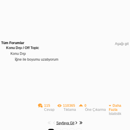
Tüm Forumlar
Aşağı git
Konu Dışı / Off Topic
Konu Dışı
İğne ile boyumu uzatıyorum
115
110365
0
Daha
Cevap
Tıklama
Öne Çıkarma
Fazla
İstatistik
Sayfaya Git