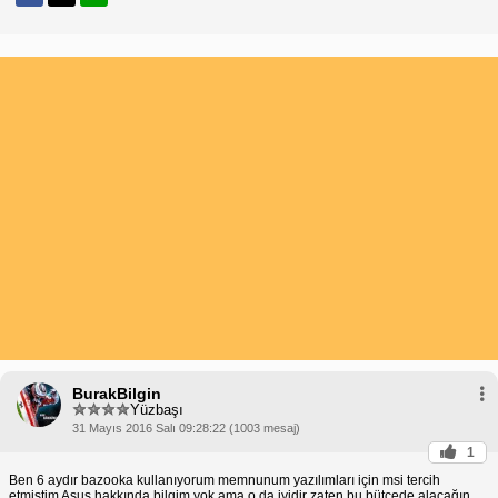
BurakBilgin
Yüzbaşı
31 Mayıs 2016 Salı 09:28:22 (1003 mesaj)
1
Ben 6 aydır bazooka kullanıyorum memnunum yazılımları için msi tercih
etmiştim Asus hakkında bilgim yok ama o da iyidir zaten bu bütçede alacağın