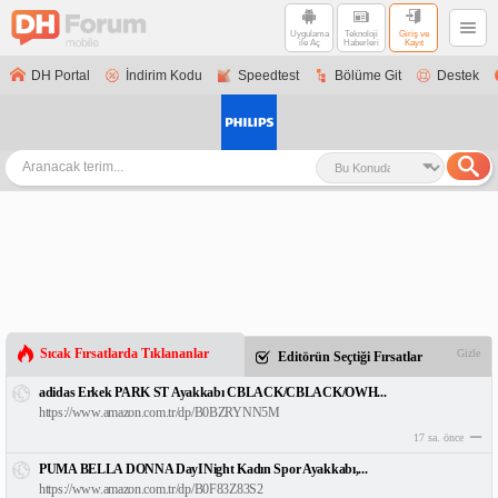
Uygulama
Teknoloji
Giriş ve
ile Aç
Haberleri
Kayıt
DH Portal
İndirim Kodu
Speedtest
Bölüme Git
Destek
Sıcak Fırsatlarda Tıklananlar
Gizle
Editörün Seçtiği Fırsatlar
adidas Erkek PARK ST Ayakkabı CBLACK/CBLACK/OWH...
https://www.amazon.com.tr/dp/B0BZRYNN5M
17 sa. önce
PUMA BELLA DONNA DayINight Kadın Spor Ayakkabı,...
https://www.amazon.com.tr/dp/B0F83Z83S2