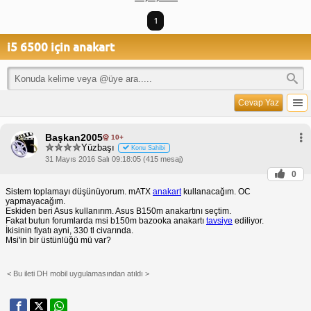
1
i5 6500 için anakart
Cevap Yaz
Başkan2005
10+
Yüzbaşı
Konu Sahibi
31 Mayıs 2016 Salı 09:18:05 (415 mesaj)
0
Sistem toplamayı düşünüyorum. mATX
anakart
kullanacağım. OC
yapmayacağım.
Eskiden beri Asus kullanırım. Asus B150m anakartını seçtim.
Fakat butun forumlarda msi b150m bazooka anakartı
tavsiye
ediliyor.
İkisinin fiyatı ayni, 330 tl civarında.
Msi'in bir üstünlüğü mü var?
< Bu ileti DH mobil uygulamasından atıldı >