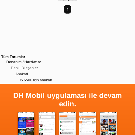
1
Tüm Forumlar
Donanım / Hardware
Dahili Bileşenler
Anakart
i5 6500 için anakart
DH Mobil uygulaması ile devam
edin.