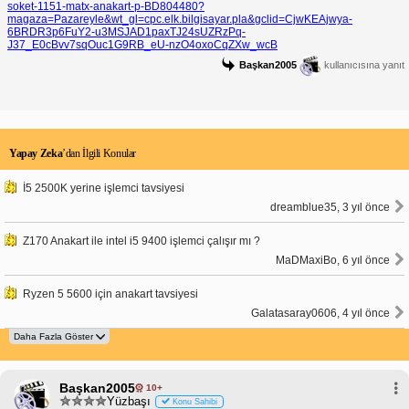
soket-1151-matx-anakart-p-BD804480?
magaza=Pazareyle&wt_gl=cpc.elk.bilgisayar.pla&gclid=CjwKEAjwya-
6BRDR3p6FuY2-u3MSJAD1paxTJ24sUZRzPq-
J37_E0cBvv7sqOuc1G9RB_eU-nzO4oxoCqZXw_wcB
Başkan2005
kullanıcısına yanıt
Yapay Zeka
’dan İlgili Konular
İ5 2500K yerine işlemci tavsiyesi
dreamblue35, 3 yıl önce
Z170 Anakart ile intel i5 9400 işlemci çalışır mı ?
MaDMaxiBo, 6 yıl önce
Ryzen 5 5600 için anakart tavsiyesi
Galatasaray0606, 4 yıl önce
Başkan2005
10+
Yüzbaşı
Konu Sahibi