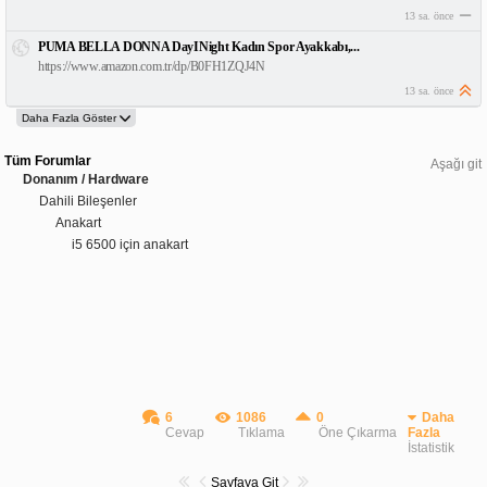
13 sa. önce
PUMA BELLA DONNA DayINight Kadın Spor Ayakkabı,...
https://www.amazon.com.tr/dp/B0FH1ZQJ4N
13 sa. önce
Tüm Forumlar
Aşağı git
Donanım / Hardware
Dahili Bileşenler
Anakart
i5 6500 için anakart
6
1086
0
Daha
Cevap
Tıklama
Öne Çıkarma
Fazla
İstatistik
Sayfaya Git