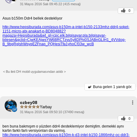
31 Mayıs 2016 Salı 09:45:22 (415 mesaj)
0
Asus b150m Ddr4 bellek destekliyor
http://www.hepsiburada.com/asus-b150m-a-intel-b150-2133mhz-ddr4-soket-
1151-micro-atx-anakart-p-BD804882?
magaza=Hepsiburada&wt_gl=cpc.elk.bilgisayar.pla.bilgisayar-
bilesen&gclid=CjwKEAjwsYW6BRCTzvu5y8DPhi0SJABnGLlH1_4VVdog-
B_9bgRglshWsyqEZFnap_PQHesiTfa1yhoCf33w_wcB
< Bu ileti DH mobil uygulamasından atıldı >
Buna gelen
1 yanıtı gör.
ozbey08
Yarbay
31 Mayıs 2016 Salı 09:50:10 (37490 mesaj)
0
ben buna bakmışım o yüzden ddr4 desteklemiyor demiştim. demekki aynı
kartın farklı farlı versiyonları da varmış.
http://www.hepsiburada.com/asus-b150m-k-d3-intel-b150-1866mhz-oc-ddr3-