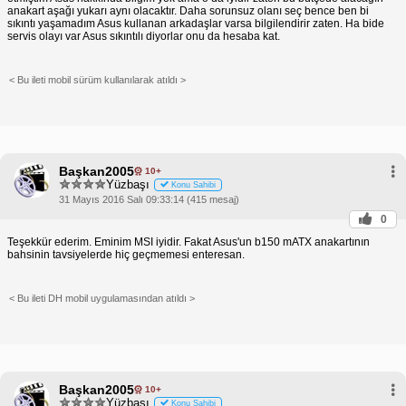
anakart aşağı yukarı aynı olacaktır. Daha sorunsuz olanı seç bence ben bi
sıkıntı yaşamadım Asus kullanan arkadaşlar varsa bilgilendirir zaten. Ha bide
servis olayı var Asus sıkıntılı diyorlar onu da hesaba kat.
< Bu ileti mobil sürüm kullanılarak atıldı >
Başkan2005
10+
Yüzbaşı
Konu Sahibi
31 Mayıs 2016 Salı 09:33:14 (415 mesaj)
0
Teşekkür ederim. Eminim MSI iyidir. Fakat Asus'un b150 mATX anakartının
bahsinin tavsiyelerde hiç geçmemesi enteresan.
< Bu ileti DH mobil uygulamasından atıldı >
Başkan2005
10+
Yüzbaşı
Konu Sahibi