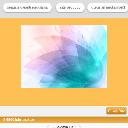
seagate garanti sorgulama
intel arc b580
gürcistan media markt
Cevap Yaz
i5 6500 için anakart
Sayfaya Git