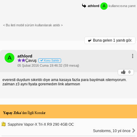
A
athlord
kullanıcısına yanıt
< Bu ileti mobil sürüm kullanılarak atıldı >
Buna gelen
1 yanıtı gör.
athlord
A
Çavuş
Konu Sahibi
05 Şubat 2016 Cuma 19:46:32 (59 mesaj)
0
everesti duydum sıkıntılı dıye ama kasaya fazla para bayılmak ıstemıyorum.
zalman z3 aynı fıyata goremedım link atarmısın
Yapay Zeka
’dan İlgili Konular
Sapphire Vapor-X Tri-X R9 290 4GB OC
Sunstorms, 10 yıl önce