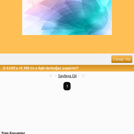
Cevap Yaz
i3 6100'a r9 390 trı-x 8gb darboğaz yaparmı?
Sayfaya Git
1
Tüm Forumlar