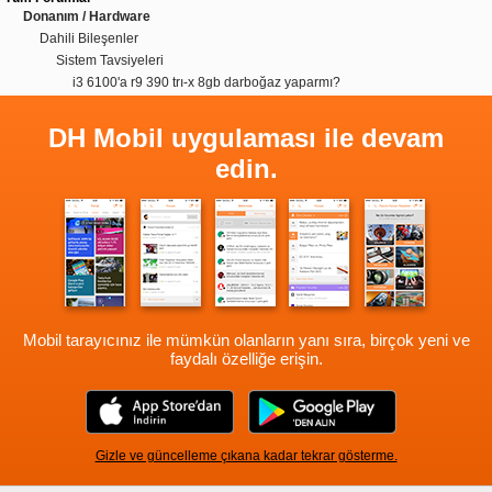
Donanım / Hardware
Dahili Bileşenler
Sistem Tavsiyeleri
i3 6100'a r9 390 trı-x 8gb darboğaz yaparmı?
DH Mobil uygulaması ile devam
edin.
Mobil tarayıcınız ile mümkün olanların yanı sıra, birçok yeni ve
faydalı özelliğe erişin.
Gizle ve güncelleme çıkana kadar tekrar gösterme.