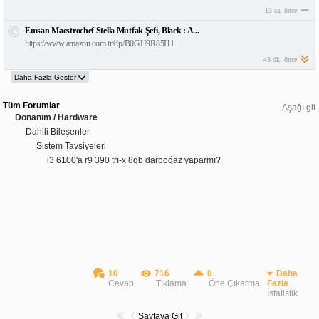
13 sa. önce
Emsan Maestrochef Stella Mutfak Şefi, Black : A...
https://www.amazon.com.tr/dp/B0GH9R85H1
43 dk. önce
Tüm Forumlar
Aşağı git
Donanım / Hardware
Dahili Bileşenler
Sistem Tavsiyeleri
i3 6100'a r9 390 trı-x 8gb darboğaz yaparmı?
10
716
0
Daha
Cevap
Tıklama
Öne Çıkarma
Fazla
İstatistik
Sayfaya Git