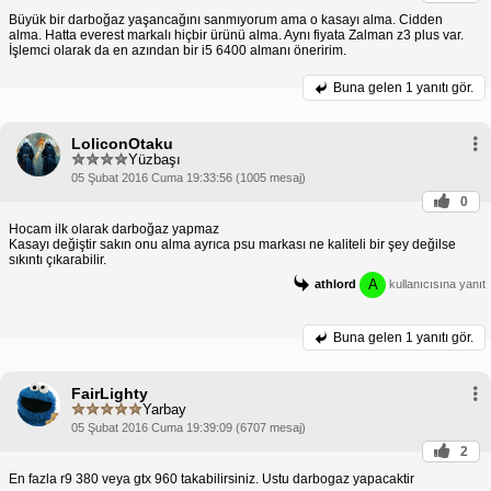
Büyük bir darboğaz yaşancağını sanmıyorum ama o kasayı alma. Cidden
alma. Hatta everest markalı hiçbir ürünü alma. Aynı fiyata Zalman z3 plus var.
İşlemci olarak da en azından bir i5 6400 almanı öneririm.
Buna gelen
1 yanıtı gör.
LoliconOtaku
Yüzbaşı
05 Şubat 2016 Cuma 19:33:56 (1005 mesaj)
0
Hocam ilk olarak darboğaz yapmaz
Kasayı değiştir sakın onu alma ayrıca psu markası ne kaliteli bir şey değilse
sıkıntı çıkarabilir.
A
athlord
kullanıcısına yanıt
Buna gelen
1 yanıtı gör.
FairLighty
Yarbay
05 Şubat 2016 Cuma 19:39:09 (6707 mesaj)
2
En fazla r9 380 veya gtx 960 takabilirsiniz. Ustu darbogaz yapacaktir