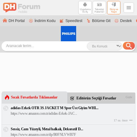
Uygulama
Teknoloji
Giriş ve
ile Aç
Haberleri
Kayıt
DH Portal
İndirim Kodu
Speedtest
Bölüme Git
Destek
Sıcak Fırsatlarda Tıklananlar
Gizle
Editörün Seçtiği Fırsatlar
adidas Erkek OTR 3S JACKET M Spor Üst Giyim WHI...
https://www.amazon.com.tr/adidas-Erkek-JAC...
17 sa. önce
Sessiz, Cam Yüzeyli, Metal halkalı, Dekoratif D...
https://www.amazon.com.tr/dp/B0FNLVWB7F