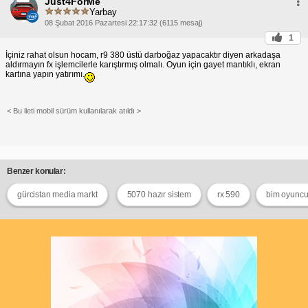
Just4ForMe
Yarbay
08 Şubat 2016 Pazartesi 22:17:32 (6115 mesaj)
1
İçiniz rahat olsun hocam, r9 380 üstü darboğaz yapacaktır diyen arkadaşa
aldırmayın fx işlemcilerle karıştırmış olmalı. Oyun için gayet mantıklı, ekran
kartına yapın yatırımı.
< Bu ileti mobil sürüm kullanılarak atıldı >
Benzer konular:
gürcistan media markt
5070 hazır sistem
rx 590
bim oyuncu 