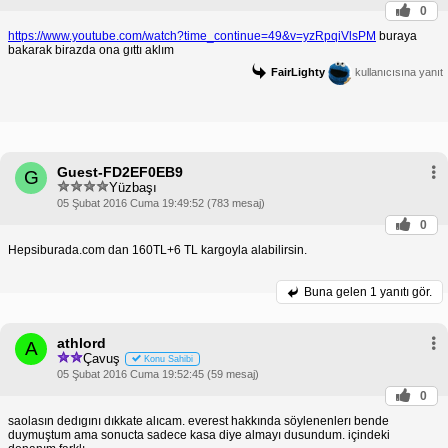
0
https://www.youtube.com/watch?time_continue=49&v=yzRpqiVlsPM
buraya
bakarak birazda ona gıttı aklım
FairLighty
kullanıcısına yanıt
Guest-FD2EF0EB9
G
Yüzbaşı
05 Şubat 2016 Cuma 19:49:52 (783 mesaj)
0
Hepsiburada.com dan 160TL+6 TL kargoyla alabilirsin.
Buna gelen
1 yanıtı gör.
athlord
A
Çavuş
Konu Sahibi
05 Şubat 2016 Cuma 19:52:45 (59 mesaj)
0
saolasın dedıgını dıkkate alıcam. everest hakkında söylenenlerı bende
duymuştum ama sonucta sadece kasa diye almayı dusundum. içindeki