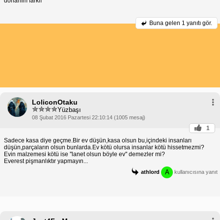
donanım farklı
Buna gelen
1 yanıtı gör.
LoliconOtaku
Yüzbaşı
08 Şubat 2016 Pazartesi 22:10:14 (1005 mesaj)
1
Sadece kasa diye geçme.Bir ev düşün,kasa olsun bu,içindeki insanları
düşün,parçaların olsun bunlarda.Ev kötü olursa insanlar kötü hissetmezmi?
Evin malzemesi kötü ise ''lanet olsun böyle ev'' demezler mi?
Everest pişmanlıktır yapmayın...
A
athlord
kullanıcısına yanıt