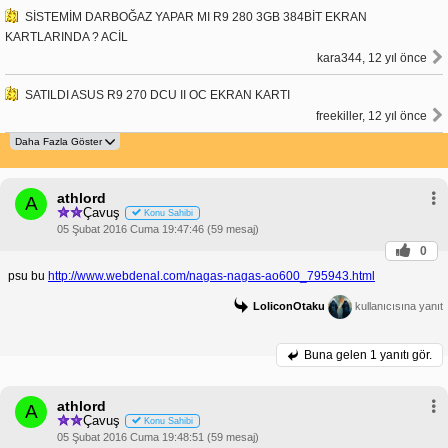
SİSTEMİM DARBOĞAZ YAPAR MI R9 280 3GB 384BİT EKRAN
KARTLARINDA ? ACİL
kara344, 12 yıl önce
SATILDI ASUS R9 270 DCU II OC EKRAN KARTI
freekiller, 12 yıl önce
athlord
A
Çavuş
Konu Sahibi
05 Şubat 2016 Cuma 19:47:46 (59 mesaj)
0
psu bu
http://www.webdenal.com/nagas-nagas-ao600_795943.html
LoliconOtaku
kullanıcısına yanıt
Buna gelen
1 yanıtı gör.
athlord
A
Çavuş
Konu Sahibi
05 Şubat 2016 Cuma 19:48:51 (59 mesaj)