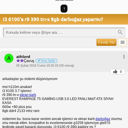
1
i3 6100'a r9 390 trı-x 8gb darboğaz yaparmı?
Cevap Yaz
athlord
A
Çavuş
Konu Sahibi
05 Şubat 2016 Cuma 19:20:18 (59 mesaj)
0
arkadaşlar şu sistemi düşünüyorum
msi h110m anakart
i3 6100 3.7 işlemci
r9 390 trı-x
ekran kartı
EVEREST RAMPAGE 75 GAMİNG USB 3.0 LED FANLI MidT ATX SİYAH
KASA
600w +80 plus psu
8gb ddr4 2133 mhz ram
sistemım bu. buna karar verdım ancak işlemci ve ekran kartı
darboğaz
olurmu
onu merak ettım. tcnopathın bı ıncelemesınde g3258 işlemciye gtx970
testinde gayet başarılı duruyodu. i3 6100 r9 390ı kaldırır mı ?