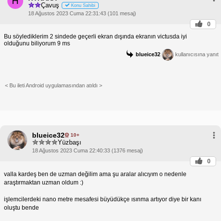
H
Çavuş
Konu Sahibi
18 Ağustos 2023 Cuma 22:31:43 (101 mesaj)
0
Bu söylediklerim 2 sindede geçerli ekran dışında ekranın victusda iyi
olduğunu biliyorum 9 ms
blueice32
kullanıcısına yanıt
< Bu ileti Android uygulamasından atıldı >
blueice32
10+
Yüzbaşı
18 Ağustos 2023 Cuma 22:40:33 (1376 mesaj)
0
valla kardeş ben de uzman değilim ama şu aralar alıcıyım o nedenle
araştırmaktan uzman oldum :)
işlemcilerdeki nano metre mesafesi büyüdükçe ısınma artıyor diye bir kanı
oluştu bende