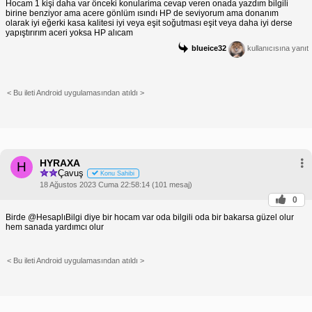
Hocam 1 kişi daha var önceki konularima cevap veren onada yazdım bilgili
birine benziyor ama acere gönlüm ısındı HP de seviyorum ama donanım
olarak iyi eğerki kasa kalitesi iyi veya eşit soğutması eşit veya daha iyi derse
yapıştırırım aceri yoksa HP alıcam
blueice32
kullanıcısına yanıt
< Bu ileti Android uygulamasından atıldı >
HYRAXA
H
Çavuş
Konu Sahibi
18 Ağustos 2023 Cuma 22:58:14 (101 mesaj)
0
Birde @HesaplıBilgi diye bir hocam var oda bilgili oda bir bakarsa güzel olur
hem sanada yardımcı olur
< Bu ileti Android uygulamasından atıldı >