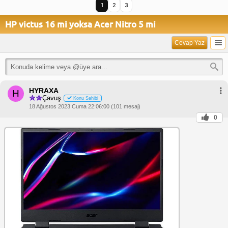
1
2
3
HP victus 16 mi yoksa Acer Nitro 5 mi
Cevap Yaz
HYRAXA
H
Çavuş
Konu Sahibi
18 Ağustos 2023 Cuma 22:06:00 (101 mesaj)
0