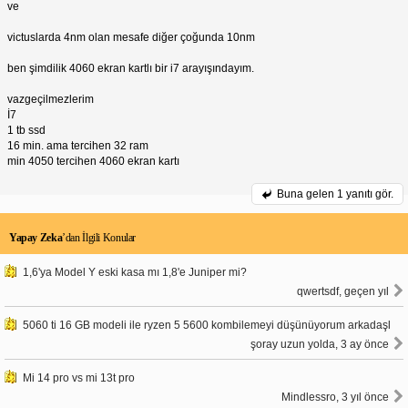
ve
victuslarda 4nm olan mesafe diğer çoğunda 10nm
ben şimdilik 4060 ekran kartlı bir i7 arayışındayım.
vazgeçilmezlerim
İ7
1 tb ssd
16 min. ama tercihen 32 ram
min 4050 tercihen 4060 ekran kartı
Buna gelen
1 yanıtı gör.
Yapay Zeka
’dan İlgili Konular
1,6'ya Model Y eski kasa mı 1,8'e Juniper mi?
qwertsdf, geçen yıl
5060 ti 16 GB modeli ile ryzen 5 5600 kombilemeyi düşünüyorum arkadaşl
şoray uzun yolda, 3 ay önce
Mi 14 pro vs mi 13t pro
Mindlessro, 3 yıl önce