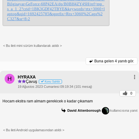
Bilgisayar-GeForce-68P42EA/dp/B0BH4ZY4SH/ref=mp_
s_a_1_2?crid=1BK3GDF42TBYE&keywords=rtx+3060+l
aptop&qid=1692425785&sprefix=Rtx+3060%2Caps%2
C327&sr=8-2
< Bu ileti mini sürüm kullanılarak atıldı >
Buna gelen
4 yanıtı gör.
HYRAXA
H
Çavuş
Konu Sahibi
19 Ağustos 2023 Cumartesi 09:19:34 (101 mesaj)
0
Hocam ekstra ram almam gerekicek o kadar çıkamam
David Attenborough
kullanıcısına yanıt
< Bu ileti Android uygulamasından atıldı >