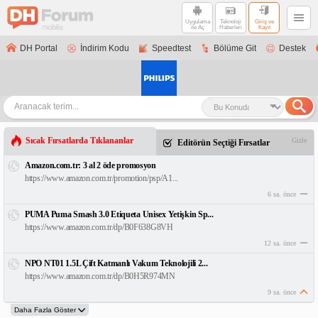
Uygulama
Teknoloji
Giriş ve
ile Aç
Haberleri
Kayıt
DH Portal
İndirim Kodu
Speedtest
Bölüme Git
Destek
Sıcak Fırsatlarda Tıklananlar
Gizle
Editörün Seçtiği Fırsatlar
Amazon.com.tr: 3 al 2 öde promosyon
https://www.amazon.com.tr/promotion/psp/A1...
6 sa. önce
PUMA Puma Smash 3.0 Etiqueta Unisex Yetişkin Sp...
https://www.amazon.com.tr/dp/B0F638G8VH
12 sa. önce
NPO NT01 1.5L Çift Katmanlı Vakum Teknolojili 2...
https://www.amazon.com.tr/dp/B0H5R974MN
9 sa. önce