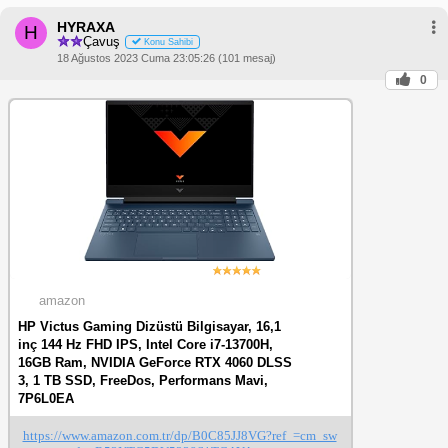
HYRAXA
H
Çavuş
Konu Sahibi
18 Ağustos 2023 Cuma 23:05:26 (101 mesaj)
0
amazon
HP Victus Gaming Dizüstü Bilgisayar, 16,1
inç 144 Hz FHD IPS, Intel Core i7-13700H,
16GB Ram, NVIDIA GeForce RTX 4060 DLSS
3, 1 TB SSD, FreeDos, Performans Mavi,
7P6L0EA
https://www.amazon.com.tr/dp/B0C85JJ8VG?ref_=cm_sw