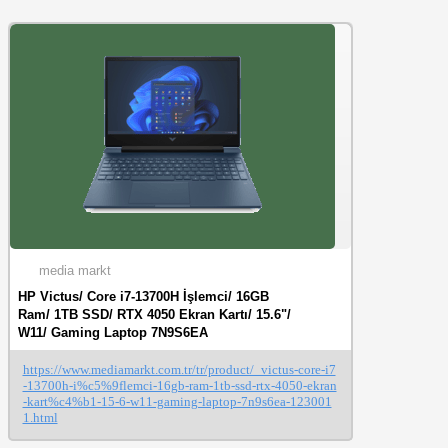
media markt
HP Victus/ Core i7-13700H İşlemci/ 16GB
Ram/ 1TB SSD/ RTX 4050 Ekran Kartı/ 15.6"/
W11/ Gaming Laptop 7N9S6EA
https://www.mediamarkt.com.tr/tr/product/_victus-core-i7
-13700h-i%c5%9flemci-16gb-ram-1tb-ssd-rtx-4050-ekran
-kart%c4%b1-15-6-w11-gaming-laptop-7n9s6ea-123001
1.html