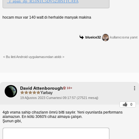
_r_apan_dp_R53NTC5DV5238S1TCAYA
hocam mux var 140 watt dı herhalde manyak makina
blueice32
kullanıcısına yanıt
< Bu ileti Android uygulamasından atıldı >
David Attenborough
10+
Yarbay
19 Ağustos 2023 Cumartesi 09:17:57 (27521 mesaj)
0
4gb vrama sahip cihazların ömrü bitti sayılır. Yeni oyunlarda performans
alamazsın. En kötü 3060'li cihaz almaya çalışın.
Şunun gibi,