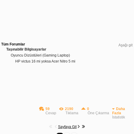
Tüm Forumlar
Aşağı git
Taşınabilir Bilgisayarlar
Oyuncu Dizüstüleri (Gaming Laptop)
HP victus 16 mi yoksa Acer Nitro 5 mi
59
2190
0
Daha
Cevap
Tıklama
Öne Çıkarma
Fazla
İstatistik
Sayfaya Git