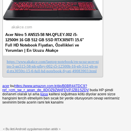
akakce.com
Acer Nitro 5 AN515-58 NH.QFLEY.002 i5-
12500H 16 GB 512 GB SSD RTX3050TI 15.6"
Full HD Notebook Fiyatları, Özellikleri ve
Yorumları | En Ucuzu Akakçe
https://www.akakce.com/laptop-notebook/en-ucuz-acer-ni
tro-5-an515-58-nh-qfley-002-i5-12500h-16-gb-512-gb-ss
d-rtx3050ti-15-6-full-hd-notebook-fiyati,49083903.html
acer
bu
https://www.amazon.com.tr/dp/B0BR44TDC9?
ref_=cm_sw_r_apan_dp_8DQZ9ZW4FDVPJZB1SZDV
buda HP şimdi
donanım olarak iyi ama
kasa
kalitesi soğutması kötü diyolar acere sizce
hangisini tercih etmeliyim ben sıcak bir yerde oturuyorum cevap verirseniz
sevinirim birde acerin rami tek kanalmı
< Bu ileti Android uygulamasından atıldı >