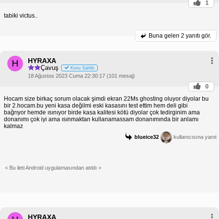
1
tabiki victus..
Buna gelen
2 yanıtı gör.
HYRAXA
H
Çavuş
Konu Sahibi
18 Ağustos 2023 Cuma 22:30:17 (101 mesaj)
0
Hocam size birkaç sorum olacak şimdi ekran 22Ms ghosting oluyor diyolar bu
bir 2.hocam.bu yeni kasa değilmi eski kasasını test ettim hem deli gibi
bağrıyor hemde ısınıyor birde kasa kalitesi kötü diyolar çok tedirginim ama
donanımı çok iyi ama ısınmaktan kullanamassam donanımında bir anlamı
kalmaz
blueice32
kullanıcısına yanıt
< Bu ileti Android uygulamasından atıldı >
HYRAXA