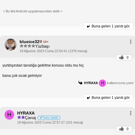
< Bu ileti Android uygulamasından atıldı >
Buna gelen
1 yanıtı gör.
blueice32
10+
Yüzbaşı
18 Ağustos 2023 Cuma 22:54:41 (1376 mesaj)
0
yurtdışından tanıdığa getirtme konusu oldu mu hiç
bana çok sıcak gelmiyor
H
HYRAXA
kullanıcısına yanıt
Buna gelen
1 yanıtı gör.
HYRAXA
H
Çavuş
Konu Sahibi
18 Ağustos 2023 Cuma 22:57:27 (101 mesaj)
0