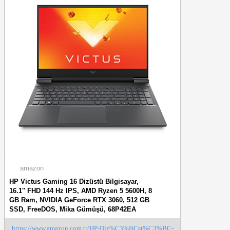
amazon
HP Victus Gaming 16 Dizüstü Bilgisayar,
16.1'' FHD 144 Hz IPS, AMD Ryzen 5 5600H, 8
GB Ram, NVIDIA GeForce RTX 3060, 512 GB
SSD, FreeDOS, Mika Gümüşü, 68P42EA
https://www.amazon.com.tr/HP-Diz%C3%BCst%C3%BC-