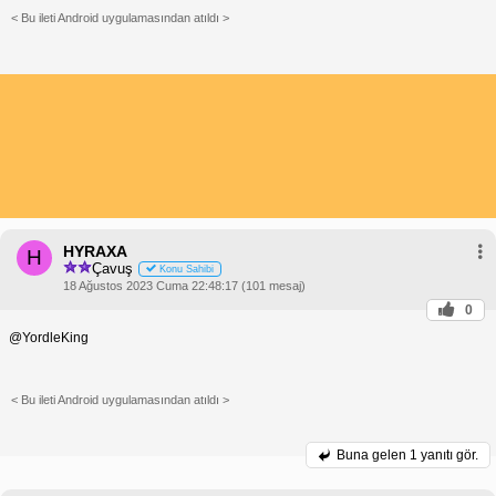
< Bu ileti Android uygulamasından atıldı >
HYRAXA
H
Çavuş
Konu Sahibi
18 Ağustos 2023 Cuma 22:48:17 (101 mesaj)
0
@YordleKing
< Bu ileti Android uygulamasından atıldı >
Buna gelen
1 yanıtı gör.