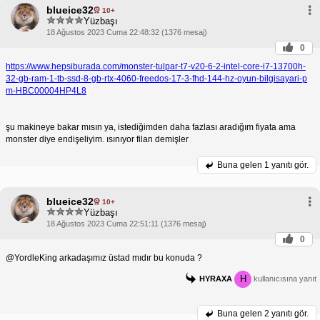
blueice32
10+
Yüzbaşı
18 Ağustos 2023 Cuma 22:48:32 (1376 mesaj)
0
https://www.hepsiburada.com/monster-tulpar-t7-v20-6-2-intel-core-i7-13700h-
32-gb-ram-1-tb-ssd-8-gb-rtx-4060-freedos-17-3-fhd-144-hz-oyun-bilgisayari-p
m-HBC00004HP4L8
şu makineye bakar mısın ya, istediğimden daha fazlası aradığım fiyata ama
monster diye endişeliyim. ısınıyor filan demişler
Buna gelen
1 yanıtı gör.
blueice32
10+
Yüzbaşı
18 Ağustos 2023 Cuma 22:51:11 (1376 mesaj)
0
@YordleKing arkadaşımız üstad mıdır bu konuda ?
H
HYRAXA
kullanıcısına yanıt
Buna gelen
2 yanıtı gör.