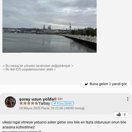
< Bu mesaj bir yönetici tarafından değiştirilmiştir >
< Bu ileti iOS uygulamasından atıldı >
Buna gelen
1 yanıtı gör.
şoray uzun yolda
15+
Yarbay
Konu Sahibi
18 Mayıs 2025 Pazar 20:21:06 (44040 mesaj)
0
ulkeyi isgal etmeye yabanci asker gelse onu bile en fazla oldurusun onun bile
anasina kufredilmez