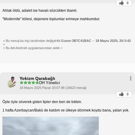
0
Ahlak öldü, adalet ise havalı sözcükten ibaret.
"Modernite" kölesi, dejenere toplumlar erimeye mahkumdur.
< Bu mesaj bu kişi tarafından değiştirildi
Guest-3B7C41BAC
--
18 Mayıs 2025; 20:3:42
>
< Bu ileti Android uygulamasından atıldı >
Yokizm Qarabağlı
DH Yönetici
18 Mayıs 2025 Pazar 20:07:48 (16623 mesaj)
0
Öyle öyle söverek giden tipler den ben de bıktım.
1 hafta Azerbaycan/Bakü de kaldım ve ülkeye dönmek koydu bana, yalan yok.