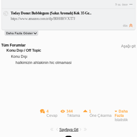
9 sa. önce
Today Donut Bubblegum (Sakız Aromalı) Kek 35 Gr...
https://www.amazon.com.tr/dp/B0H8HVXT7J
dün
Tüm Forumlar
Aşağı git
Konu Dışı / Off Topic
Konu Dışı
halkimizin ahlakinin hic olmamasi
4
344
1
Daha
Cevap
Tıklama
Öne Çıkarma
Fazla
İstatistik
Sayfaya Git