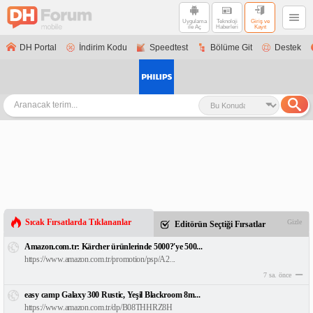
Uygulama
Teknoloji
Giriş ve
ile Aç
Haberleri
Kayıt
DH Portal
İndirim Kodu
Speedtest
Bölüme Git
Destek
Sıcak Fırsatlarda Tıklananlar
Gizle
Editörün Seçtiği Fırsatlar
Amazon.com.tr: Kärcher ürünlerinde 5000?'ye 500...
https://www.amazon.com.tr/promotion/psp/A2...
7 sa. önce
easy camp Galaxy 300 Rustic, Yeşil Blackroom 8m...
https://www.amazon.com.tr/dp/B08THHRZ8H