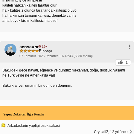
insanimiz iyice amiplesti
kaliteli halktan kaliteli taraftar olur
halk kalitesiz olunca taraftarida kalitesiz oluyo
ha halkimizin tamami kalitesiz demekte yanlis
ama buyuk kismi kalitesiz malesef
sensaura
15+
Binbaşı
07 Temmuz 2025 Pazartesi 16:43:43 (5680 mesaj)
1
Bakü'deki gece hayatı, eğlence ve gündüz mekanları, doğa, dostluk, yaşantı
ne Türkiye'de ne Amerika'da var!
Bakü kral yer, umarım bir gün geri dönerim.
Yapay Zeka
’dan İlgili Konular
Arkadaslarin yaptigi esek sakasi
CrystaliZ, 12 yıl önce