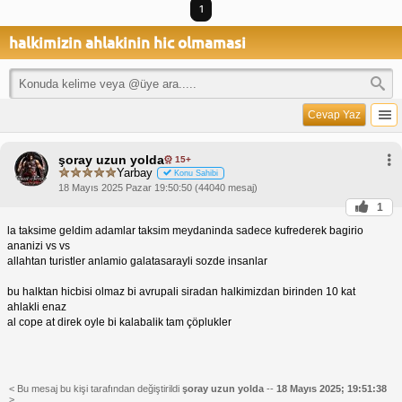
1
halkimizin ahlakinin hic olmamasi
Cevap Yaz
şoray uzun yolda
15+
Yarbay
Konu Sahibi
18 Mayıs 2025 Pazar 19:50:50 (44040 mesaj)
1
la taksime geldim adamlar taksim meydaninda sadece kufrederek bagirio
ananizi vs vs
allahtan turistler anlamio galatasarayli sozde insanlar
bu halktan hicbisi olmaz bi avrupali siradan halkimizdan birinden 10 kat
ahlakli enaz
al cope at direk oyle bi kalabalik tam çöplukler
< Bu mesaj bu kişi tarafından değiştirildi
şoray uzun yolda
--
18 Mayıs 2025; 19:51:38
>