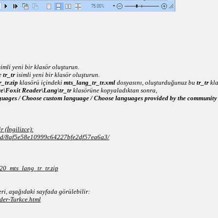
imli yeni bir klasör oluşturun.
e
tr_tr
isimli yeni bir klasör oluşturun.
tr.zip
klasörü içindeki
mts_lang_tr_tr.xml
dosyasını, oluşturduğunuz bu
tr_tr
kla
e\Foxit Reader\Lang\tr_tr
klasörüne kopyaladıktan sonra,
guages / Choose custom language / Choose languages provided by the community 
.
 (İngilizce):
oad/8af5e58e10999c64227bfe2df57ea6a3/
20_mts_lang_tr_tr.zip
ri, aşağıdaki sayfada görülebilir:
der-Turkce.html