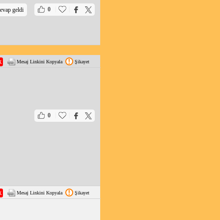
|
|
0
evap geldi
Mesaj Linkini Kopyala
Şikayet
|
|
0
Mesaj Linkini Kopyala
Şikayet