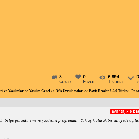
8
0
6.894
D
Cevap
Favori
Tıklama
İ
eri ve Yazılımlar
>>
Yazılım Genel
>>
Ofis Uygulamaları
>> Foxit Reader 6.2.0 Türkçe | Do
PDF belge görüntüleme ve yazdırma programıdır. Yaklaşık olarak bir saniyede açılır.