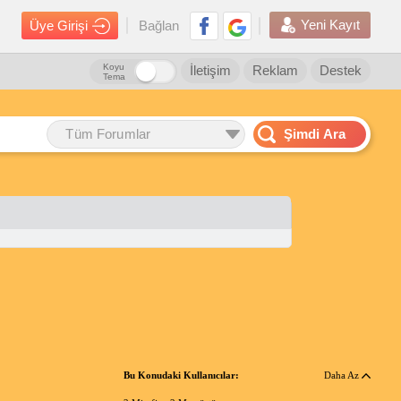
Yeni Kayıt
Üye Girişi
Bağlan
Koyu
İletişim
Reklam
Destek
Tema
Tüm Forumlar
Şimdi Ara
Bu Konudaki Kullanıcılar:
Daha Az