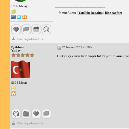
_____________________________
1996 Mesaj
Özet:
Mesut Akcan |
YouTube kanalım
|
Blog sayfam
Foxit Reader'ın arayüzünü ve PDF belgelerini Türkçe'ye ç
Reader'ı Türkçe olarak kullanabilir ve PDF belgelerini ko
Tüm Başarılarını Gör
ByAdmin
02 Temmuz 2013 21:38:53
Yarbay
Türkçe çeviriyi kim yaptı bilmiyorum ama özel
_____________________________
8024 Mesaj
Tüm Başarılarını Gör