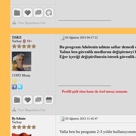
_____________________________
Tüm Başarılarını Gör
TiSKE
03 Ağustos 2013 04:17:12
Yarbay
10+
Bu program Adobenin tahtını sallar demedi
Yalnız ben güvenlik modlarını değiştirmey
Eğer içeriği değiştirilmesin istesek güvenli
11993 Mesaj
_____________________________
Profili gizli olan bana da özel mesaj atmasin.
Tüm Başarılarını Gör
ByAdmin
03 Ağustos 2013 11:45:47
Yarbay
Valla ben bu programı 2-3 yıldır kullanıyorum,