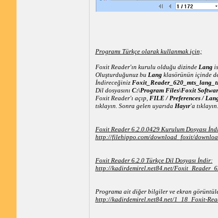
Programı
Türkçe
olarak kullanmak için;
Foxit Reader'ın kurulu olduğu dizinde
Lang
is
Oluşturduğunuz bu
Lang
klasörünün içinde d
İndireceğiniz
Foxit_Reader_620_mts_lang_tr_
Dil dosyasını
C:\Program Files\Foxit Softwar
Foxit Reader'ı açıp,
FILE / Preferences / Lan
tıklayın. Sonra gelen uyarıda
Hayır
'a tıklayın
Foxit Reader 6.2.0.0429 Kurulum Dosyası İndir
http://filehippo.com/download_foxit/downl
Foxit Reader 6.2.0 Türkçe Dil Dosyası İndir:
http://kadirdemirel.net84.net/Foxit_Reader_6
Programa ait diğer bilgiler ve ekran görüntüle
http://kadirdemirel.net84.net/1_18_Foxit-Rea