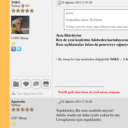
TiSKE
02 Ağustos 2013 17:07:29
Yarbay
10+
quote:
Orijinalden alıntı: ByAdmin
Türkçe çeviriyi kim yaptı bilmiyorum ama özel
Aynı fikirdeyim
11993 Mesaj
Ben de yeni keşfettim Adobeden kurtuluyoru
Bazı açıklamalar falan da pencereye sığmıy
< Bu mesaj bu kişi tarafından değiştirildi
TiSKE
--
2 A
_____________________________
Profili gizli olan bana da özel mesaj atmasin.
Tüm Başarılarını Gör
Agentwho
02 Ağustos 2013 17:32:28
Yarbay
Teşekkürler, Bir soru sorabilir miyim?
Adobe reader mi daha iyidir yoksa bu mu
2207 Mesaj
Cevaplarınız için teşekkürler.