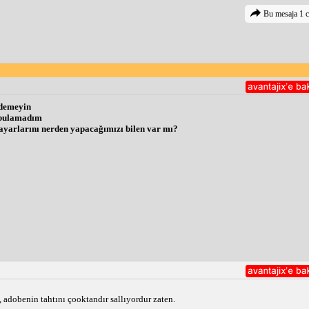
Bu mesaja 1 c
 demeyin
i bulamadım
k ayarlarını nerden yapacağımızı bilen var mı?
 adobenin tahtını çooktandır sallıyordur zaten.