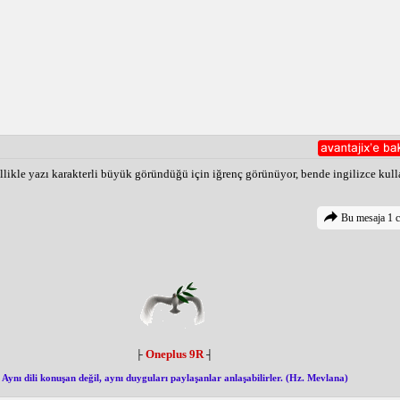
"Türkçe" dilini se
evirmek için Türkçe dil paketini yükleyebilirsin. Yukarıdaki adımları ta
layca kendi dilinde okuyabilirsin.
likle yazı karakterli büyük göründüğü için iğrenç görünüyor, bende ingilizce kul
Bu mesaja 1 c
Oneplus 9R
├
┤
Aynı dili konuşan değil, aynı duyguları paylaşanlar anlaşabilirler. (Hz. Mevlana)