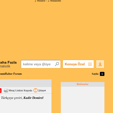
2 Misafir -
2 Masaüstü
aha Fazla
Konuya Özel
statistik
Favorilerime Ekle
nanımHaber Forum
Sayfa:
1
Konuyu Açandan
Reklamlar
Popüler Mesajlar
Mesaj Linkini Kopyala
Şikayet
Linkli Mesajlar
 Türkçeye çeviri,
Kadir Demirel
Yazdır
E-Posta Aboneliği
Konuyu Gizle