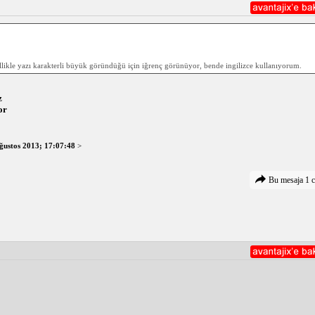
likle yazı karakterli büyük göründüğü için iğrenç görünüyor, bende ingilizce kullanıyorum.
z
or
ğustos 2013; 17:07:48
>
Bu mesaja 1 c