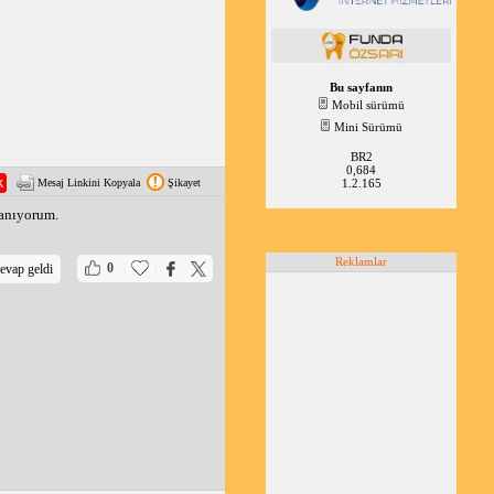
ç ve "Tamam"a tıkla.
kip ederek Foxit
Bu sayfanın
Mobil sürümü
Mini Sürümü
BR2
0,684
1.2.165
Mesaj Linkini Kopyala
Şikayet
lanıyorum.
Reklamlar
|
|
0
evap geldi