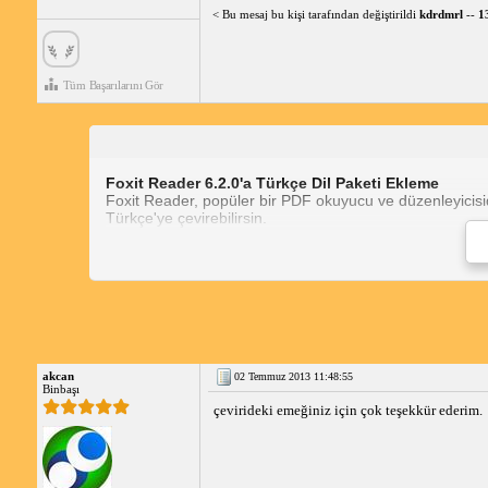
< Bu mesaj bu kişi tarafından değiştirildi
kdrdmrl
--
1
Tüm Başarılarını Gör
Foxit Reader 6.2.0'a Türkçe Dil Paketi Ekleme
Foxit Reader, popüler bir PDF okuyucu ve düzenleyicisidi
Türkçe'ye çevirebilirsin.
Foxit Reader Türkçe Yapma Adımları:
Foxit Reader 
akcan
02 Temmuz 2013 11:48:55
Dil paketi kurulduktan sonra Foxit Reader'ın arayüzü Tür
Binbaşı
Foxit PDF Türkçe Yapma:
Foxit Reader ile PDF belgeler
çevirideki emeğiniz için çok teşekkür ederim.
PDF belgesi Türkçe'ye çevrilecektir. Lütfen çeviriler