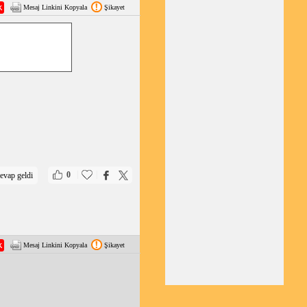
Mesaj Linkini Kopyala
Şikayet
|
|
0
evap geldi
Mesaj Linkini Kopyala
Şikayet