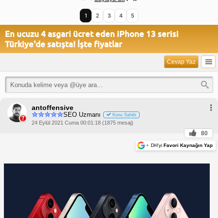
1
2
3
4
5
En ucuzu 4 asgari ücret eden iPhone 13 serisi
Türkiye'de satışta! İşte fiyatlar
Cevap Yaz
antoffensive
SEO Uzmanı
Konu Sahibi
24 Eylül 2021 Cuma 00:01:18 (1875 mesaj)
80
+
DH'yi
Favori Kaynağın Yap