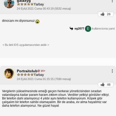
galaxyg
Yarbay
24 Eylül 2021 Cuma 00:43:19 (5532 mesaj)
26
dinocanı mı diyorsunuz
E
eg2077
kullanıcısına yanıt
< Bu ileti iOS uygulamasından atıldı >
Portraitclub
10+
Yarbay
24 Eylül 2021 Cuma 01:15:15 (7590 mesaj)
46
Vergilerin yükselmesinde emeği geçen herkese yöneticisinden sıradan
vatandaşına kadar param haram zıkkım olsun. Verdiler yetkiyi gördüler etkiyi.
Bir telefon dahi alamıyoruz 4 yıldır aynı telefon kullanıyorum. Köpek gibi
çalışalım bir telefon sahibi olamayalım. Bir de araba, ev alma hayalimiz var
daha telefon alamıyoruz. Ne güzel hayat