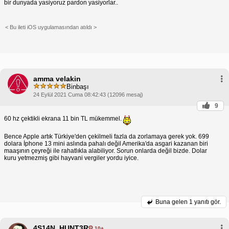
bir dunyada yasiyoruz pardon yasiyorlar..
< Bu ileti iOS uygulamasından atıldı >
amma velakin
Binbaşı
24 Eylül 2021 Cuma 08:42:43 (12096 mesaj)
9
60 hz çektikli ekrana 11 bin TL mükemmel.
Bence Apple artık Türkiye'den çekilmeli fazla da zorlamaya gerek yok. 699
dolara İphone 13 mini aslında pahalı değil Amerika'da asgari kazanan biri
maaşının çeyreği ile rahatlıkla alabiliyor. Sorun onlarda değil bizde. Dolar
kuru yetmezmiş gibi hayvani vergiler yordu iyice.
Buna gelen
1 yanıtı gör.
4S14N_HUNT3R
10+