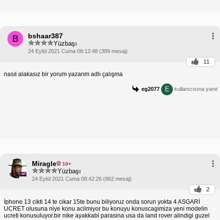
bshaar387
B
Yüzbaşı
24 Eylül 2021 Cuma 08:12:48 (389 mesaj)
11
nasıl alakasız bir yorum yazarım adlı çalışma
E
eg2077
kullanıcısına yanıt
Miragle
10+
Yüzbaşı
24 Eylül 2021 Cuma 08:42:26 (862 mesaj)
2
İphone 13 cikti 14 te cikar 15te bunu biliyoruz onda sorun yokta 4 ASGARİ
UCRET olusuna niye konu acilmiyor bu konuyu konuscagimiza yeni modelin
ucreti konusuluyor.bir nike ayakkabi parasina usa da land rover alindigi guzel