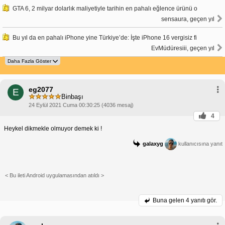
GTA 6, 2 milyar dolarlık maliyetiyle tarihin en pahalı eğlence ürünü o
sensaura, geçen yıl
Bu yıl da en pahalı iPhone yine Türkiye’de: İşte iPhone 16 vergisiz fi
EvMüdüresiii, geçen yıl
eg2077
E
Binbaşı
24 Eylül 2021 Cuma 00:30:25 (4036 mesaj)
4
Heykel dikmekle olmuyor demek ki !
galaxyg
kullanıcısına yanıt
< Bu ileti Android uygulamasından atıldı >
Buna gelen
4 yanıtı gör.