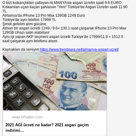
O bizi kıskançlıktan çatlayan ALMANYA'da asgari ücretin saati 9.6 EURO
Kıskanılan uçan kaçan şahlanan "Yeni" Türkiye'de Asgari Ücretin saati 11.90
TL
Almanya'da iPhone 13 Pro Max 128GB 1249 Euro
Türkiye'de aynı telefon 17999 TL
Şimdi gelelim alım gücüne.
Alman bir asgari ücretli 1249 / 9.6= 130.1 saat çalışarak iPhone 13 Pro Max
128GB cihazı satın alabiliyor
Aynı işi yapan AKP seçmeni asgari ücretli Türkiye'de 17999/11.9 = 1512.5
saat çalışarak aynı telefonu alıyor.
Kaynakları da vereyim:
https://www.trendpara.net/almanya-asgari-ucret/
www.trthaber.com
2021 AGİ ücreti ne kadar? 2021 asgari geçim
indirimi...