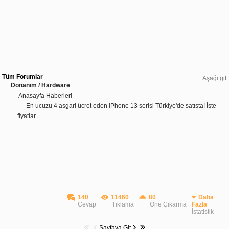
Tüm Forumlar
Aşağı git
Donanım / Hardware
Anasayfa Haberleri
En ucuzu 4 asgari ücret eden iPhone 13 serisi Türkiye'de satışta! İşte
fiyatlar
140
11460
80
Daha
Cevap
Tıklama
Öne Çıkarma
Fazla
İstatistik
Sayfaya Git