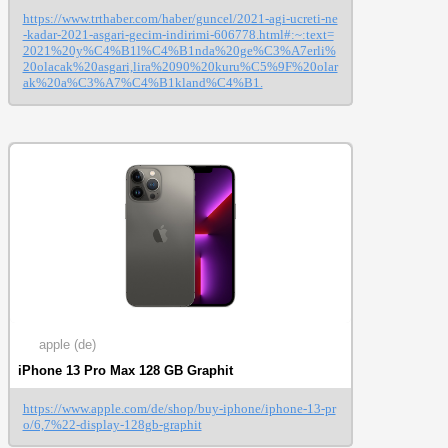
https://www.trthaber.com/haber/guncel/2021-agi-ucreti-ne
-kadar-2021-asgari-gecim-indirimi-606778.html#:~:text=
2021%20y%C4%B1l%C4%B1nda%20ge%C3%A7erli%
20olacak%20asgari,lira%2090%20kuru%C5%9F%20olar
ak%20a%C3%A7%C4%B1kland%C4%B1.
apple (de)
iPhone 13 Pro Max 128 GB Graphit
https://www.apple.com/de/shop/buy-iphone/iphone-13-pr
o/6,7%22-display-128gb-graphit