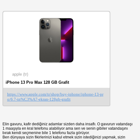
apple (tr)
iPhone 13 Pro Max 128 GB Grafit
https://www.apple.com/tr/shop/buy-iphone/iphone-13-pr
o/6.7-in%C3%A7-ekran-128gb-grafit
Elin gavuru, kafir dediğiniz adamlar sizden daha insaflı. O gavurun vatandaşı
1 maaşıyla en kral telefonu alabiliyor ama sen ve senin gibiler vatandaşını
bırak kendi seçmenine bile 1 telefonu fazla görüyor.
Ben dünyaya sizin fikirlerinizi kabul etmek sizin istediğinizi yapmak, sizin