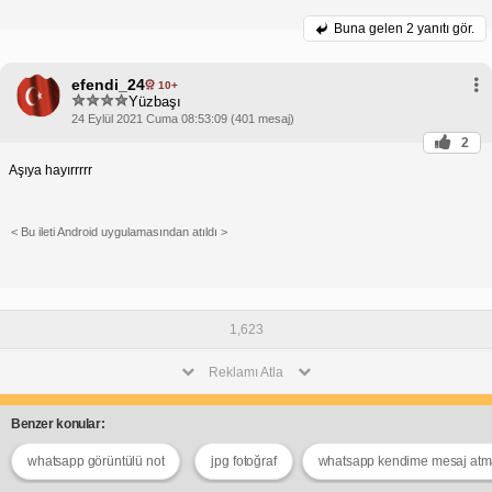
Buna gelen
2 yanıtı gör.
efendi_24
10+
Yüzbaşı
24 Eylül 2021 Cuma 08:53:09 (401 mesaj)
2
Aşıya hayırrrrr
< Bu ileti Android uygulamasından atıldı >
1,623
Reklamı Atla
Benzer konular:
whatsapp görüntülü not
jpg fotoğraf
whatsapp kendime mesaj at