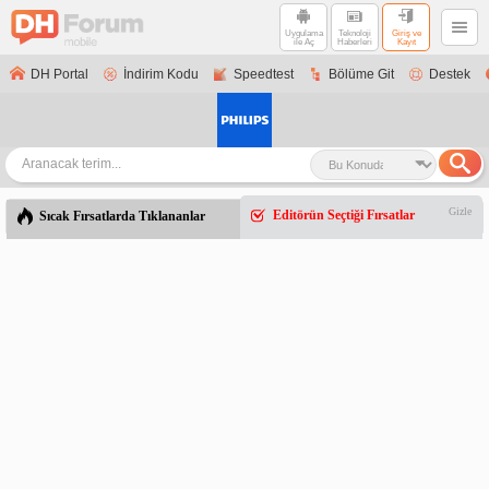
Uygulama
Teknoloji
Giriş ve
ile Aç
Haberleri
Kayıt
DH Portal
İndirim Kodu
Speedtest
Bölüme Git
Destek
Gizle
Editörün Seçtiği Fırsatlar
Sıcak Fırsatlarda Tıklananlar