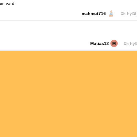
ram vardı
mahmut716
05 Eylü
Matias12
M
05 Eyl