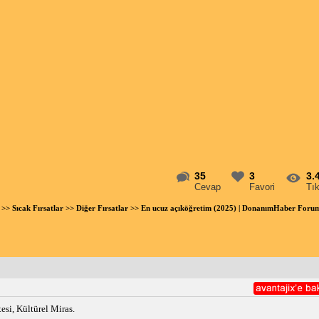
35
3
3.
Cevap
Favori
Tı
>>
Sıcak Fırsatlar
>>
Diğer Fırsatlar
>> En ucuz açıköğretim (2025) | DonanımHaber Foru
esi, Kültürel Miras.