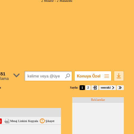
2 Misafir -
2 Masaüstü
451
Konuya Özel
klama
Favorilerime Ekle
m
Sayfa:
1
2
sonraki
Konuyu Açandan
Reklamlar
Popüler Mesajlar
Linkli Mesajlar
Yazdır
Mesaj Linkini Kopyala
Şikayet
E-Posta Aboneliği
Konuyu Gizle