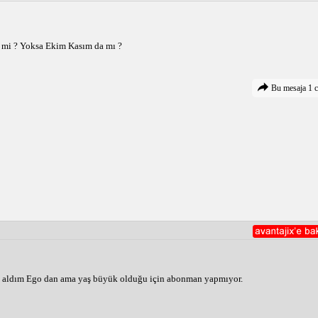
ti mi ? Yoksa Ekim Kasım da mı ?
Bu mesaja 1 c
ı aldım Ego dan ama yaş büyük olduğu için abonman yapmıyor.