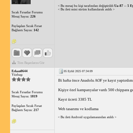
< Bu mesaj bu kişi tarafından değiştirildi
Ua-87
--
5 E
< Bu ileti mini sürüm kullanılarak atıldı >
Sıcak Fırsatlar Forumu
Mesaj Sayısı:
226
Paylaşılan Sıcak Fırsat
Bağlantı Sayısı:
142
Tüm Başarılarını Gör
Erkan0644
05 Eylül 2025 07:34:09
Yüzbaşı
Bi hafta önce Anadolu AOF ye kayıt yaptırdım.
Kişiye özel kampanyalar vardı 500 chippara ge
Sıcak Fırsatlar Forumu
Mesaj Sayısı:
1819
Kayıt ücreti 3385 TL
Paylaşılan Sıcak Fırsat
Web tasarımı ve kodlama
Bağlantı Sayısı:
217
< Bu ileti Android uygulamasından atıldı >