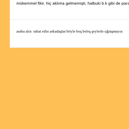
mükemmel fikir, hiç aklıma gelmemişti, halbuki b.k gibi de pa
araba alın  rahat edin arkadaşlar böyle boş beleş şeylerle uğraşmayın