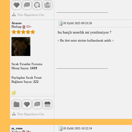
_____________________________
Tüm Başarılarını Gör
Araxes
05 Eylül 2025 09:53:26
Binbaşı
15+
bu harçlr senelik mi yenileniyor ?
< Bu ileti mini sürüm kullanılarak atıldı >
Sıcak Fırsatlar Forumu
_____________________________
Mesaj Sayısı:
1419
Paylaşılan Sıcak Fırsat
Bağlantı Sayısı:
222
Tüm Başarılarını Gör
m_runo
05 Eylül 2025 10:22:24
Yarbay
20+