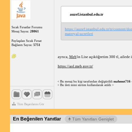
auzef.istanbul.edu.tr
Sıcak Fırsatlar Forumu
https://auzef.istanbul.edu.tr/tr/content/d
Mesaj Sayısı:
28061
materyal-ucretleri
Paylaşılan Sıcak Fırsat
Bağlantı Sayısı:
5751
ayrıca,
Meb
'in Lise açıköğretim 300 tl, ailede 
https://aol.meb.gov.tr/
< Bu mesaj bu kişi tarafından değiştirildi
mahmut716
< Bu ileti mini sürüm kullanılarak atıldı >
Tüm Başarılarını Gör
En Beğenilen Yanıtlar
Tüm Yanıtları Genişlet