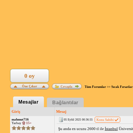
0 oy
Öne Çıkar
Cevapla
Tüm Forumlar
>>
Sıcak Fırsatlar
Mesajlar
Bağlantılar
Giriş
Mesaj
mahmut716
05 Eylül 2025 00:36:55
Konu Sahibi
Yarbay
15+
Şu anda en ucuzu 2600 tl ile
İstanbul
Üniversit