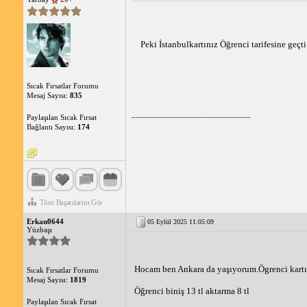
Peki İstanbulkartınız Öğrenci tarifesine geç
Sıcak Fırsatlar Forumu
Mesaj Sayısı:
835
_____________________________
Paylaşılan Sıcak Fırsat
Bağlantı Sayısı:
174
Tüm Başarılarını Gör
Erkan0644
05 Eylül 2025 11:05:09
Yüzbaşı
Hocam ben Ankara da yaşıyorum.Ögrenci kart
Sıcak Fırsatlar Forumu
Mesaj Sayısı:
1819
Öğrenci biniş 13 tl aktarma 8 tl
Paylaşılan Sıcak Fırsat