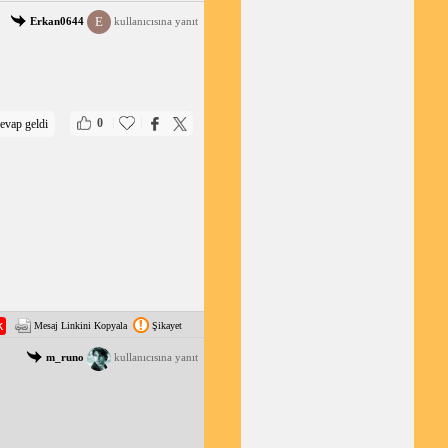
E
Erkan0644
kullanıcısına yanıt
|
|
0
evap geldi
Mesaj Linkini Kopyala
Şikayet
m_runo
kullanıcısına yanıt