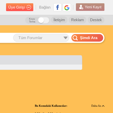
Yeni Kayıt
Üye Girişi
Bağlan
Koyu
İletişim
Reklam
Destek
Tema
Tüm Forumlar
Şimdi Ara
Bu Konudaki Kullanıcılar:
Daha Az