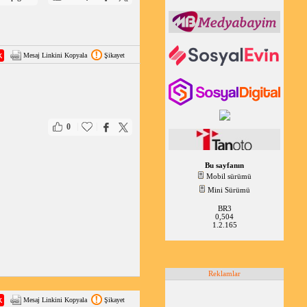
Mesaj Linkini Kopyala
Şikayet
|
|
0
Bu sayfanın
Mobil sürümü
Mini Sürümü
BR3
0,504
1.2.165
Reklamlar
Mesaj Linkini Kopyala
Şikayet