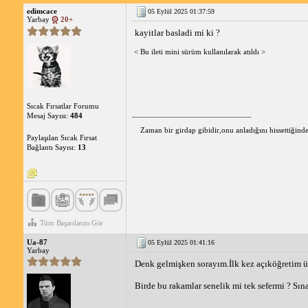
edimcace
05 Eylül 2025 01:37:59
Yarbay
20+
kayitlar basladi mi ki ?
< Bu ileti mini sürüm kullanılarak atıldı >
Sıcak Fırsatlar Forumu
_____________________________
Mesaj Sayısı:
484
Zaman bir girdap gibidir,onu anladığını hissettiğin
Paylaşılan Sıcak Fırsat
Bağlantı Sayısı:
13
Tüm Başarılarını Gör
Ua-87
05 Eylül 2025 01:41:16
Yarbay
Denk gelmişken sorayım.İlk kez açıköğretim ün
Birde bu rakamlar senelik mi tek sefermi ? Sın