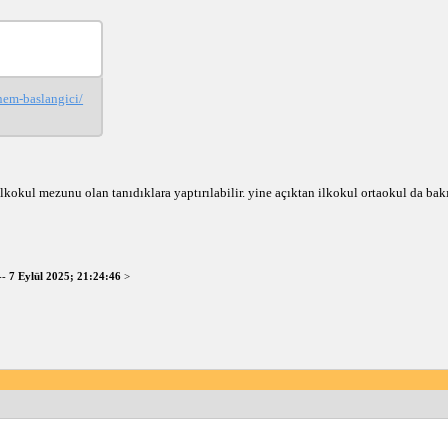
onem-baslangici/
ilkokul mezunu olan tanıdıklara yaptırılabilir. yine açıktan ilkokul ortaokul da bakı
--
7 Eylül 2025; 21:24:46
>