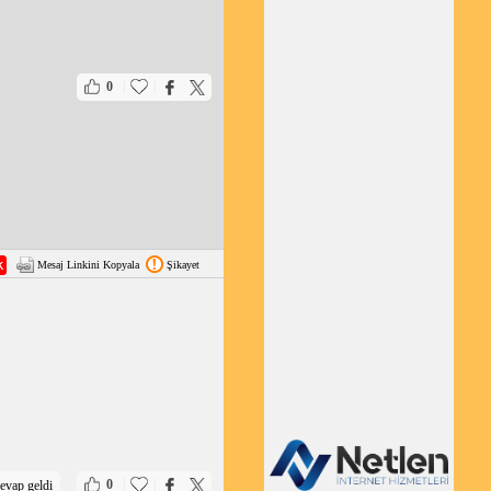
|
|
0
Mesaj Linkini Kopyala
Şikayet
|
|
0
evap geldi