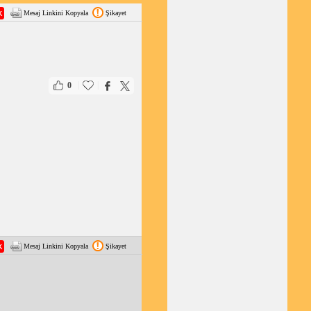
Mesaj Linkini Kopyala
Şikayet
|
|
0
Mesaj Linkini Kopyala
Şikayet