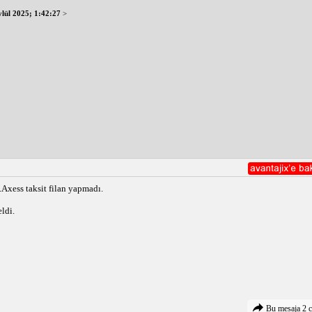
ylül 2025; 1:42:27
>
Axess taksit filan yapmadı.
ldi.
Bu mesaja 2 c