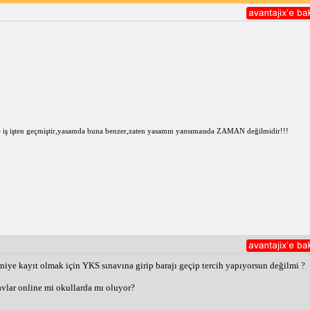
de iş işten geçmiştir,yasamda buna benzer,zaten yasamın yansımasıda ZAMAN değilmidir!!!
iye kayıt olmak için YKS sınavına girip barajı geçip tercih yapıyorsun değilmi ?
avlar online mi okullarda mı oluyor?