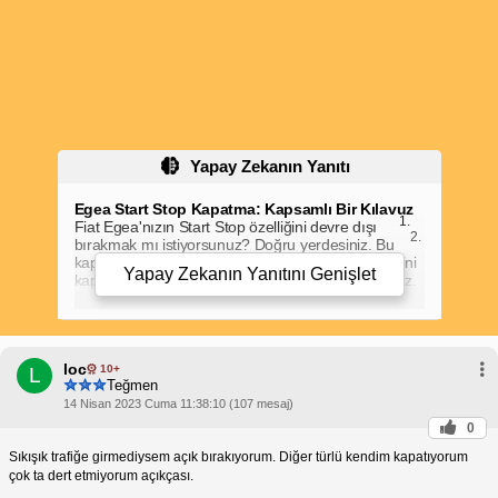
Yapay Zekanın Yanıtı
Egea Start Stop Kapatma: Kapsamlı Bir Kılavuz
Fiat Egea'nızın Start Stop özelliğini devre dışı
bırakmak mı istiyorsunuz? Doğru yerdesiniz. Bu
kapsamlı kılavuzumuzda, Egea Start Stop sistemini
Yapay Zekanın Yanıtını
Genişlet
kapatma adımlarını ve olası nedenleri ele alacağız.
Egea Start Stop Sistemi Nedir?
Akü Zayıf:
Start Stop
Start Stop sistemi, yakıt tasarrufu sağlamak için
tasarlanmıştır. Motor rölantideyken (örneğin trafik
sıkışıklığında) motoru otomatik olarak kapatır ve
loc
sürücü gaza bastığında motoru yeniden çalıştırır.
10+
L
Teğmen
Egea Start Stop Kapatma Adımları:
sisteminin
Gösterge Panelindeki Düğmeyi Kullanın:
14 Nisan 2023 Cuma 11:38:10 (107 mesaj)
Egea'nızın gösterge panelinde, Start Stop
0
sistemini kapatmak için kullanılan bir düğme
Sıkışık trafiğe girmediysem açık bırakıyorum. Diğer türlü kendim kapatıyorum
bulunur. Bu düğmeye basın ve sistem devre
dışı kalacaktır.
çok ta dert etmiyorum açıkçası.
Araç Ayarlarından Kapatın:
Aracınızın