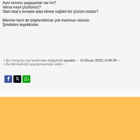
Aynı sorunu yaşayanlar var mı?
Varsa nasıl çözdünüz?
Start stop'u komple iptal etmek sağlıklı bir çözüm müdür?
Bilenler beni de bilgilendirirse çok memnun olurum.
Şimdiden teşekkürler.
< Bu mesaj bu kişi tarafından değiştirildi
egeabir
--
14 Nisan 2023; 0:49:38
>
< Bu ileti Android uygulamasından atıldı >