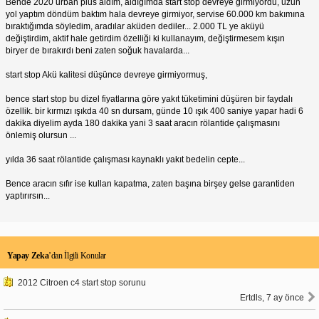
ve olası sorunları nasıl gidereceğinizi anlamanıza
Bende 2020 urban plus aldım, aldığımda start stop devreye girmiyordu, uzun
yardımcı olacaktır.
yol yaptım döndüm baktım hala devreye girmiyor, servise 60.000 km bakımına
bıraktığımda söyledim, aradılar aküden dediler... 2.000 TL ye aküyü
değiştirdim, aktif hale getirdim özelliği ki kullanayım, değiştirmesem kışın
biryer de bırakırdı beni zaten soğuk havalarda...
start stop Akü kalitesi düşünce devreye girmiyormuş,
bence start stop bu dizel fiyatlarına göre yakıt tüketimini düşüren bir faydalı
özellik. bir kırmızı ışıkda 40 sn dursam, günde 10 ışık 400 saniye yapar hadi 6
dakika diyelim ayda 180 dakika yani 3 saat aracın rölantide çalışmasını
önlemiş olursun ...
yılda 36 saat rölantide çalışması kaynaklı yakıt bedelin cepte...
Bence aracın sıfır ise kullan kapatma, zaten başına birşey gelse garantiden
yaptırırsın...
Yapay Zeka
’dan İlgili Konular
2012 Citroen c4 start stop sorunu
Ertdls, 7 ay önce