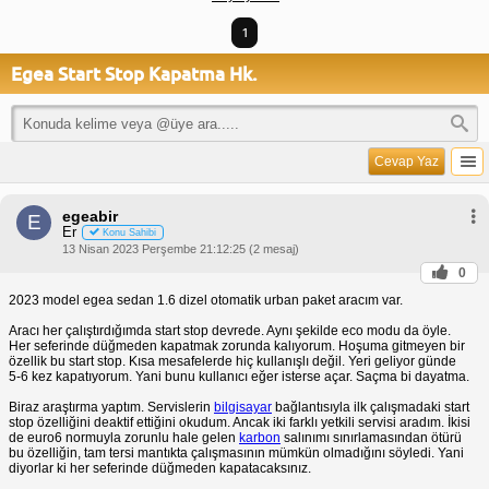
1
Egea Start Stop Kapatma Hk.
Cevap Yaz
egeabir
E
Er
Konu Sahibi
13 Nisan 2023 Perşembe 21:12:25 (2 mesaj)
0
2023 model egea sedan 1.6 dizel otomatik urban paket aracım var.
Aracı her çalıştırdığımda start stop devrede. Aynı şekilde eco modu da öyle.
Her seferinde düğmeden kapatmak zorunda kalıyorum. Hoşuma gitmeyen bir
özellik bu start stop. Kısa mesafelerde hiç kullanışlı değil. Yeri geliyor günde
5-6 kez kapatıyorum. Yani bunu kullanıcı eğer isterse açar. Saçma bi dayatma.
Biraz araştırma yaptım. Servislerin
bilgisayar
bağlantısıyla ilk çalışmadaki start
stop özelliğini deaktif ettiğini okudum. Ancak iki farklı yetkili servisi aradım. İkisi
de euro6 normuyla zorunlu hale gelen
karbon
salınımı sınırlamasından ötürü
bu özelliğin, tam tersi mantıkta çalışmasının mümkün olmadığını söyledi. Yani
diyorlar ki her seferinde düğmeden kapatacaksınız.