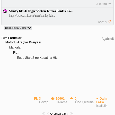
14 sa. önce
Stanley Klasik Trigger-Action Termos Bardak 0.4...
https://www.n11.com/urun/stanley-kla...
geçen ay
Tüm Forumlar
Aşağı git
Motorlu Araçlar Dünyası
Markalar
Fiat
Egea Start Stop Kapatma Hk.
3
10661
0
Daha
Cevap
Tıklama
Öne Çıkarma
Fazla
İstatistik
Sayfaya Git