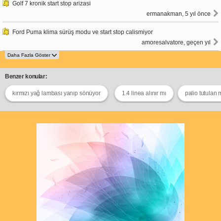
Golf 7 kronik start stop arizasi
ermanakman, 5 yıl önce
Ford Puma klima sürüş modu ve start stop calismiyor
amoresalvatore, geçen yıl
Benzer konular:
kırmızı yağ lambası yanıp sönüyor
1.4 linea alınır mı
palio tutulan 