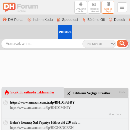
Uygulama
Teknoloji
Giriş ve
ile Aç
Haberleri
Kayıt
DH Portal
İndirim Kodu
Speedtest
Bölüme Git
Destek
Sıcak Fırsatlarda Tıklananlar
Gizle
Editörün Seçtiği Fırsatlar
https://www.amazon.com.tr/dp/B01D5P6H4Y
https://www.amazon.com.tr/dp/B01D5P6H4Y
6 sa. önce
Balen's Beeauty Saf Papatya Hidrosolü 250 ml : ...
https://www.amazon.com.tr/dp/B0GHZNCRXN