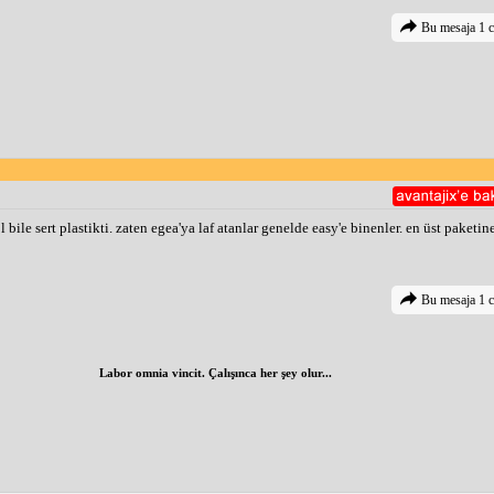
Bu mesaja 1 c
ile sert plastikti. zaten egea'ya laf atanlar genelde easy'e binenler. en üst paketi
Bu mesaja 1 c
Labor omnia vincit. Çalışınca her şey olur...