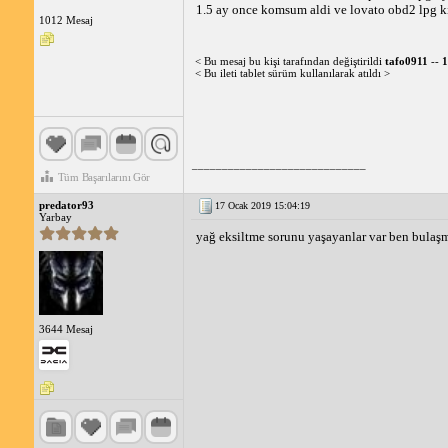
tasarrufu sağlayabilirler.
1.5 ay once komsum aldi ve lovato obd2 lpg kit
1012 Mesaj
Egea 1.4 LPG Kullanıcı Yorumları
Egea 1.4 LPG kullanıcıları genel olarak araçlarından
performanstan herhangi bir kayıp yaşamadıklarını ifade
< Bu mesaj bu kişi tarafından değiştirildi
tafo0911
--
1
Eğer siz de uygun fiyatlı ve yakıt tasarruflu bir otomobi
< Bu ileti tablet sürüm kullanılarak atıldı >
maliyetlerinizi düşürebilir, düşük yakıt tüketimiyle de büt
_____________________________
Tüm Başarılarını Gör
predator93
17 Ocak 2019 15:04:19
Yarbay
yağ eksiltme sorunu yaşayanlar var ben bulaş
3644 Mesaj