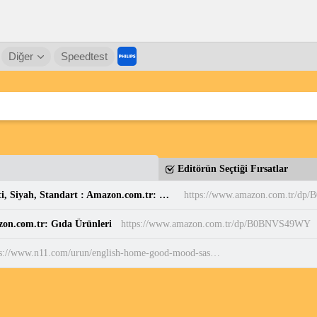
Diğer
Speedtest
Editörün Seçtiği Fırsatlar
Casio MW-240-7BVDF Standart Erkek Kol Saati, Siyah, Standart : Amazon.com.tr: Moda
https://www.amazon.com.tr/dp
zon.com.tr: Gıda Ürünleri
https://www.amazon.com.tr/dp/B0BNVS49WY
https://www.n11.com/urun/english-home-good-mood-sascha-paslanmaz-celik-termos-1000-ml-acik-pembe-acik-pembe-120365371?magaza=englishhome