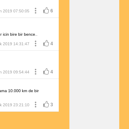
6
n 2019 07:50:05
 icin bire bir bence..
4
k 2019 14:31:47
kalitesi oldukca düşük. Koc
di ve motor isisi artinca
4
n 2019 09:54:44
m ama 10.000 km de bir
3
k 2019 23:21:10