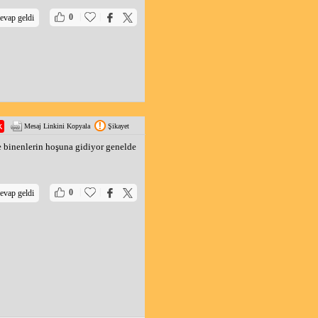
|
|
0
evap geldi
Mesaj Linkini Kopyala
Şikayet
ne binenlerin hoşuna gidiyor genelde
|
|
0
evap geldi