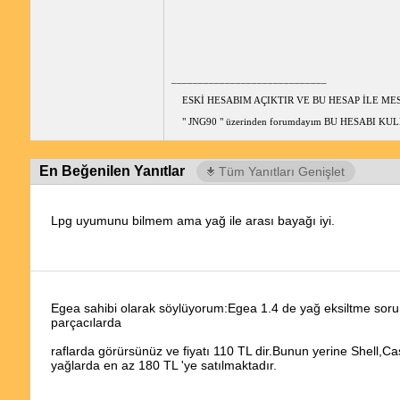
_____________________________
ESKİ HESABIM AÇIKTIR VE BU HESAP İLE M
" JNG90 " üzerinden forumdayım BU HESABI 
En Beğenilen Yanıtlar
Tüm Yanıtları Genişlet
Lpg uyumunu bilmem ama yağ ile arası bayağı iyi.
Egea sahibi olarak söylüyorum:Egea 1.4 de yağ eksiltme soru
parçacılarda
raflarda görürsünüz ve fiyatı 110 TL dir.Bunun yerine Shell,Cas
yağlarda en az 180 TL 'ye satılmaktadır.