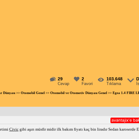
29
2
103.648
D
Cevap
Favori
Tıklama
İ
ar Dünyası
>>
Otomobil Genel
>>
Otomobil ve Otomotiv Dünyası Genel
>> Egea 1.4 FIRE LP
ketimi
Civic
gibi aşırı müsfir midir ilk bakım fiyatı kaç bin liradır Sedan karoserde