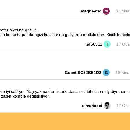
magneetic
M
30 Nisa
er niyetine gezilir..
on konustugumda agizi kulaklarina geliyordu mutluluktan. Kisitli butceler
ıcıdan alıntıdır:
tafo0911
T
17 Oca
vsiye ederim. Opet, Fuchs yaglari ile ayni üretim bandindan iniyor ve 
rak fazla fazla kar amaci tasimasi sonucu uretiyor.Birkac motorda denen
 yakalayamiyor.. kullanim ömrü de oldukca düşük.
Guest-9C32BB1D2
G
16 Nisa
 de iyi satiliyor. Yag yakma demis arkadaslar olabilir bir seuly diyeme
zaten komple degistiriliyor.
elmariacci
17 Oca