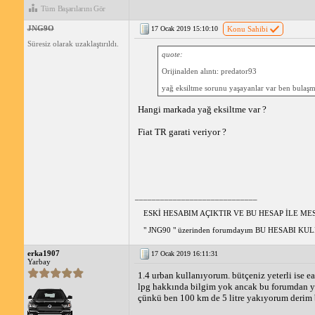
Tüm Başarılarını Gör
JNG9O
17 Ocak 2019 15:10:10
Konu Sahibi
Süresiz olarak uzaklaştırıldı.
quote:
Orijinalden alıntı: predator93
yağ eksiltme sorunu yaşayanlar var ben bulaş
Hangi markada yağ eksiltme var ?
Fiat TR garati veriyor ?
_____________________________
ESKİ HESABIM AÇIKTIR VE BU HESAP İLE M
" JNG90 " üzerinden forumdayım BU HESABI 
erka1907
17 Ocak 2019 16:11:31
Yarbay
1.4 urban kullanıyorum. bütçeniz yeterli ise 
lpg hakkında bilgim yok ancak bu forumdan yak
çünkü ben 100 km de 5 litre yakıyorum derim bi