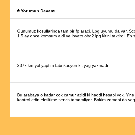
Egea 1,4 sahiplerinin bakımda kullanması gereken yağlar:
Yorumun Devamı
Gunumuz kosullarinda tam bir fp araci. Lpg uyumu da var. Scoot
1.5 ay once komsum aldi ve lovato obd2 lpg kitini taktirdi. En s
Forumda MaVu! adlı kullan
Opardan uzak durmanizi ta
grubu Opar ismini kullana
ideal basınç seviyelerini
237k km yol yaptim fabrikasyon kit yag yakmadi
Bu arabaya o kadar cok camur atildi ki haddi hesabi yok. Yine
kontrol edin eksiltirse servis tamamliyor. Bakim zamani da yag 