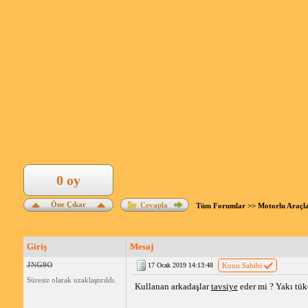
0 oy
Öne Çıkar
Cevapla
Tüm Forumlar
>>
Motorlu Araçl
Giriş
Mesaj
JNG9O
17 Ocak 2019 14:13:48
Konu Sahibi
Süresiz olarak uzaklaştırıldı.
Kullanan arkadaşlar
tavsiye
eder mi ? Yakı tü