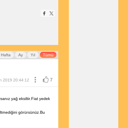
Hafta
Ay
Yıl
Tümü
7
n 2019 20:44:12
nız yağ eksiltir.Fiat yedek
siltmediğini görürsünüz.Bu