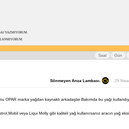
ESAJ YAZMIYORUM.
KULLANMIYORUM.
Saat
Gün
Sönmeyen Arıza Lambası.
29 Nisa
nu OPAR marka yağdan kaynaklı arkadaşlar.Bakımda bu yağı kullandıysa
trol,Mobil veya Liqui Molly gibi kaliteli yağ kullanırsanız aracın yağ ek