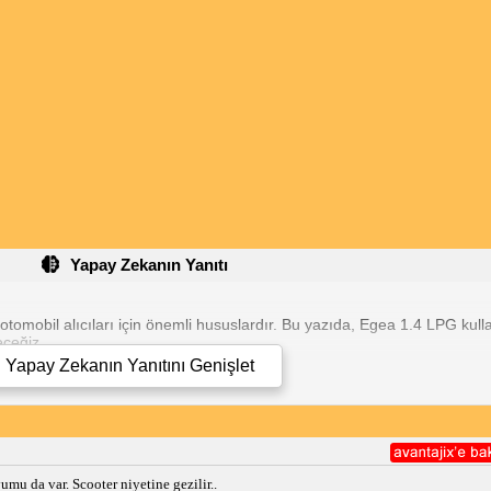
Yapay Zekanın Yanıtı
omobil alıcıları için önemli hususlardır. Bu yazıda, Egea 1.4 LPG kulla
eceğiz.
Yapay Zekanın Yanıtını
Genişlet
ayesinde, LPG kullanımının motora herhangi bir zarar vermesi söz kon
nlarla karşılaşmazsınız.
una kıyasla daha düşüktür. Şehir içi kullanımda LPG tüketimi yaklaşık 9-
adır.
tadır ve bu motor LPG ile uyumludur. Yani Egea Cross sahipleri de LP
mu da var. Scooter niyetine gezilir..