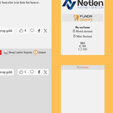
butceler icin bire bir bence..
şük olduğunu ve
 uyumu sayesinde yakıt
Bu sayfanın
|
|
4
evap geldi
Mobil sürümü
Mini Sürümü
BR3
0,789
1.2.165
Mesaj Linkini Kopyala
Şikayet
Reklamlar
|
|
1
evap geldi