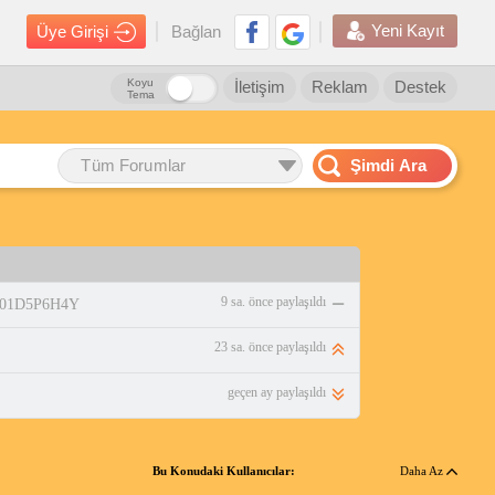
Yeni Kayıt
Üye Girişi
Bağlan
Koyu
İletişim
Reklam
Destek
Tema
Tüm Forumlar
Şimdi Ara
9 sa. önce paylaşıldı
/B01D5P6H4Y
23 sa. önce paylaşıldı
geçen ay paylaşıldı
Bu Konudaki Kullanıcılar:
Daha Az