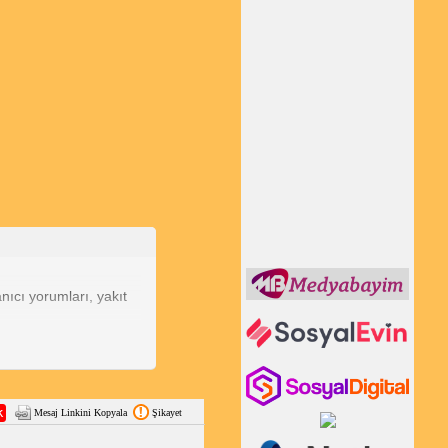
nıcı yorumları, yakıt
usu değildir. LPG'nin
10 litre/100 km iken,
Mesaj Linkini Kopyala
Şikayet
G kullanarak yakıt