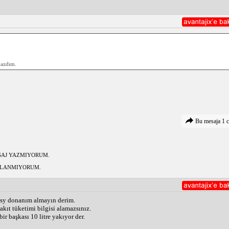
mazdım.
Bu mesaja 1 c
ESAJ YAZMIYORUM.
KULLANMIYORUM.
easy donanım almayın derim.
ıt tüketimi bilgisi alamazsınız.
r başkası 10 litre yakıyor der.