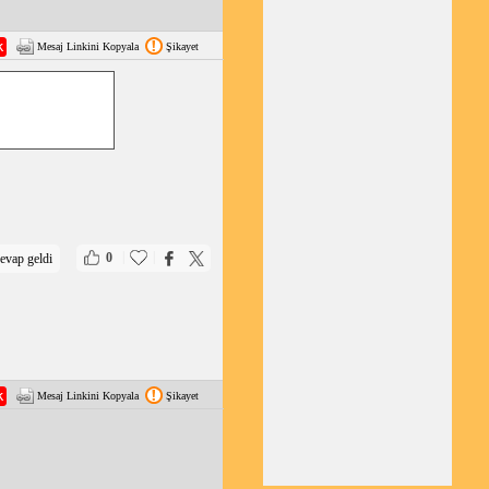
Mesaj Linkini Kopyala
Şikayet
|
|
0
evap geldi
Mesaj Linkini Kopyala
Şikayet