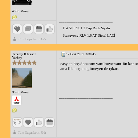
4558 Mesaj
_____________________________
Fiat 500 3K 1.2 Pop Rock Siyahı
Ssangyong XLV 1.6 AT Diesel LACİ
Tüm Başarılarını Gör
Jeremy Klakson
17 Ocak 2019 16:30:45
Yarbay
easy en boş donanım yanılmıyorsam. ön konsol b
ama illa hoşuna gitmeyen de çıkar..
9590 Mesaj
_____________________________
Tüm Başarılarını Gör