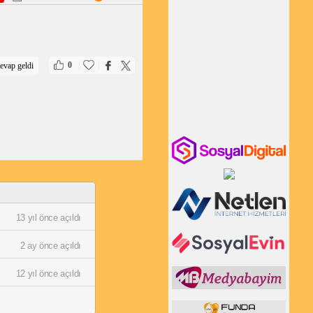
|
|
0
evap geldi
13 yıl önce açıldı
2 ay önce açıldı
12 yıl önce açıldı