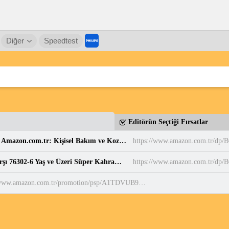
Diğer
Speedtest
Editörün Seçtiği Fırsatlar
Balen's Beeauty Saf Papatya Hidrosolü 250 ml : Amazon.com.tr: Kişisel Bakım ve Kozmetik
https://www.amazon.com.tr/d
LEGO DC Superman Robotu, Lex Luthor’a Karşı 76302-6 Yaş ve Üzeri Süper Kahraman Sevenler için Yaratıcı Oyuncak Yapım Seti, Doğum Günü Hediyesi (120 Parça) : Amazon.com.tr: Oyuncak
https://www.amazon.com.tr/dp
https://www.amazon.com.tr/promotion/psp/A1TDVUB9EQDUFY