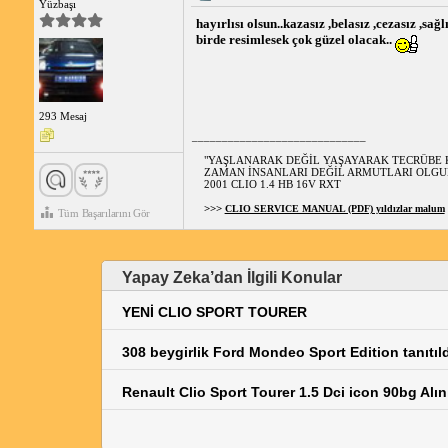
Yüzbaşı
hayırlısı olsun..kazasız ,belasız ,cezasız ,sa
birde resimlesek çok güzel olacak..
293 Mesaj
_____________________________
"YAŞLANARAK DEĞİL YAŞAYARAK TECRÜBE 
ZAMAN İNSANLARI DEĞİL ARMUTLARI OLGU
2001 CLIO 1.4 HB 16V RXT
>>>
CLIO SERVICE MANUAL (PDF) yıldızlar malum
Tüm Başarılarını Gör
Yapay Zeka’dan İlgili Konular
YENİ CLIO SPORT TOURER
308 beygirlik Ford Mondeo Sport Edition tanıtıl
Renault Clio Sport Tourer 1.5 Dci icon 90bg Alın