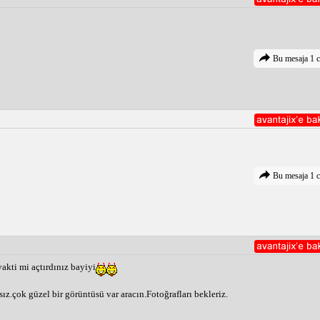
Bu mesaja 1 c
Bu mesaja 1 c
akti mi açtırdınız bayiyi
sız.çok güzel bir görüntüsü var aracın.Fotoğrafları bekleriz.