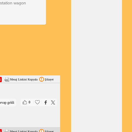
n station wagon
otor, 110 beygir gücü
ok fonksiyonlu
er sunulur.
güvenilirliğini
zel versiyondur.
Mesaj Linkini Kopyala
Şikayet
ktir. Kullanıcı
|
|
0
evap geldi
Mesaj Linkini Kopyala
Şikayet