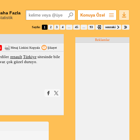
aha Fazla
Konuya Özel
statistik
Favorilerime Ekle
Sayfa:
1
2
3
4
...
45
...
93
sonraki
Konuyu Açandan
Reklamlar
Popüler Mesajlar
Mesaj Linkini Kopyala
Şikayet
Linkli Mesajlar
diler.
renault
Türkiye
sitesinde bile
Yazdır
ı var. çok güzel duruyo.
E-Posta Aboneliği
Konuyu Gizle