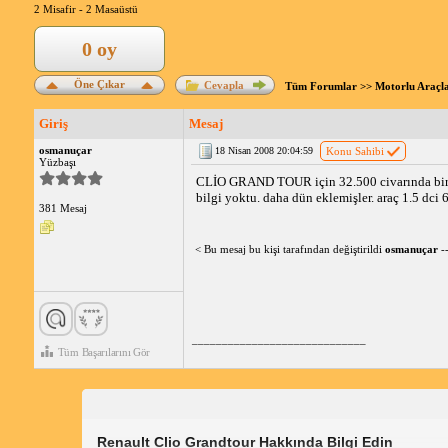
2 Misafir -
2 Masaüstü
0 oy
Öne Çıkar
Cevapla
Tüm Forumlar
>>
Motorlu Araçl
Giriş
Mesaj
osmanuçar
18 Nisan 2008 20:04:59
Konu Sahibi
Yüzbaşı
CLİO GRAND TOUR için 32.500 civarında bir fiy
bilgi yoktu. daha dün eklemişler. araç 1.5 dci 65
381 Mesaj
< Bu mesaj bu kişi tarafından değiştirildi
osmanuçar
-
_____________________________
Tüm Başarılarını Gör
Renault Clio Grandtour Hakkında Bilgi Edin