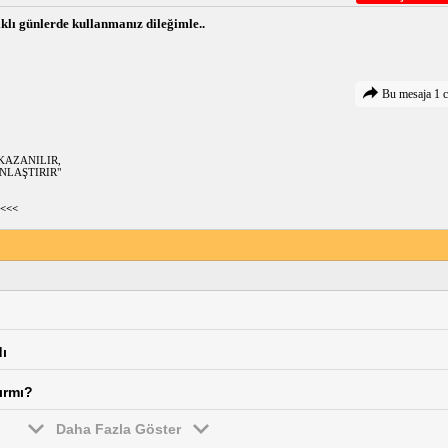
ğlıklı günlerde kullanmanız dileğimle..
Bu mesaja 1 c
KAZANILIR,
NLAŞTIRIR"
<<<
dı
ırmı?
Daha Fazla Göster