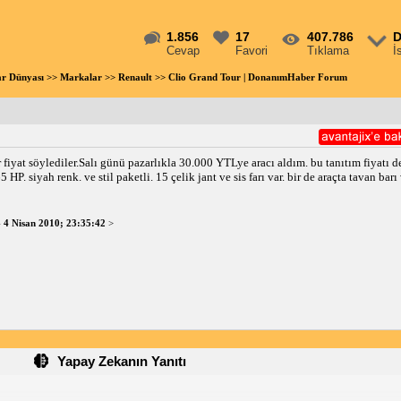
1.856
17
407.786
D
Cevap
Favori
Tıklama
İ
ar Dünyası
>>
Markalar
>>
Renault
>> Clio Grand Tour | DonanımHaber Forum
at söylediler.Salı günü pazarlıkla 30.000 YTLye aracı aldım. bu tanıtım fiyatı de
 HP. siyah renk. ve stil paketli. 15 çelik jant ve sis farı var. bir de araçta tavan bar
-
4 Nisan 2010; 23:35:42
>
Yapay Zekanın Yanıtı