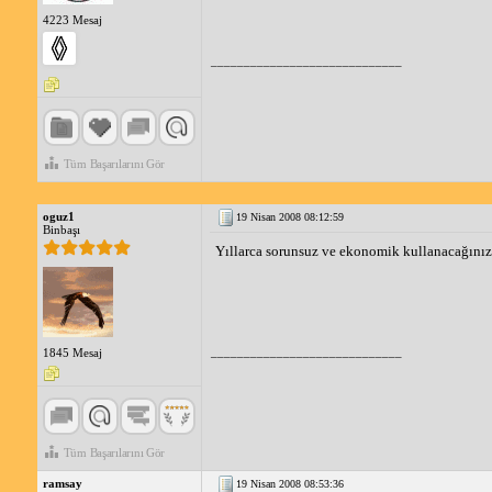
4223 Mesaj
_____________________________
Tüm Başarılarını Gör
oguz1
19 Nisan 2008 08:12:59
Binbaşı
Yıllarca sorunsuz ve ekonomik kullanacağınız b
_____________________________
1845 Mesaj
Tüm Başarılarını Gör
ramsay
19 Nisan 2008 08:53:36