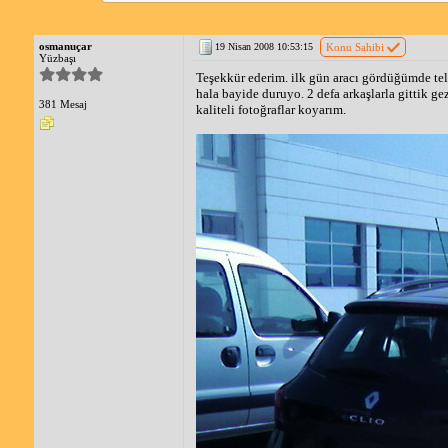
osmanuçar
19 Nisan 2008 10:53:15
Konu Sahibi
Yüzbaşı
Teşekkür ederim. ilk gün aracı gördüğümde tel
hala bayide duruyo. 2 defa arkaşlarla gittik ge
381 Mesaj
kaliteli fotoğraflar koyarım.