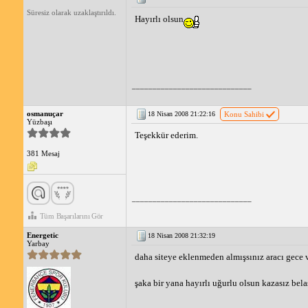
Süresiz olarak uzaklaştırıldı.
Hayırlı olsun
_____________________________
osmanuçar
18 Nisan 2008 21:22:16
Konu Sahibi
Yüzbaşı
Teşekkür ederim.
381 Mesaj
_____________________________
Tüm Başarılarını Gör
Energetic
18 Nisan 2008 21:32:19
Yarbay
daha siteye eklenmeden almışsınız aracı gece v
şaka bir yana hayırlı uğurlu olsun kazasız bela