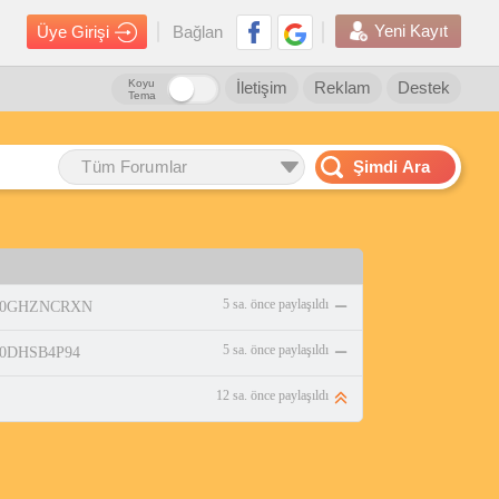
Yeni Kayıt
Üye Girişi
Bağlan
Koyu
İletişim
Reklam
Destek
Tema
Tüm Forumlar
Şimdi Ara
5 sa. önce paylaşıldı
p/B0GHZNCRXN
5 sa. önce paylaşıldı
/B0DHSB4P94
12 sa. önce paylaşıldı