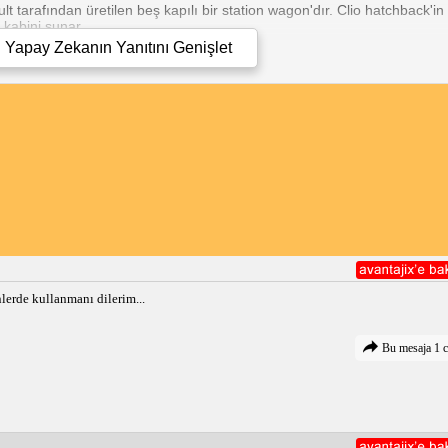
lt tarafından üretilen beş kapılı bir station wagon'dır. Clio hatchback'i
 kabini sunar.
Yapay Zekanın Yanıtını
Genişlet
l olmak üzere çeşitli motor seçenekleriyle sunulmaktadır. 1.5 litre dizel m
verimliliği ve performansın ideal bir dengesini sunar.
e donatılmıştır. Standart özellikler arasında klima, elektrikli camlar ve ç
de navigasyon sistemi, geri görüş kamerası ve deri döşeme gibi özellikl
larak olumludur. Kullanıcılar, geniş bagaj alanını, yakıt verimliliğini ve 
bileceğini belirtmiştir.
beş kişilik oturma kapasitesine sahiptir.
 koltuklar katlandığında 1380 litreye kadar genişler.
m de otomatik şanzıman seçenekleriyle sunulur.
eme, daha sportif bir görünüme ve geliştirilmiş donanımlara sahip bir ö
iliği ve güvenilirliği arayan sürücüler için pratik ve çok yönlü bir seçene
u segmentte dikkate değer bir seçenek haline getirmektedir.
lerde kullanmanı dilerim...
Bu mesaja 1 c