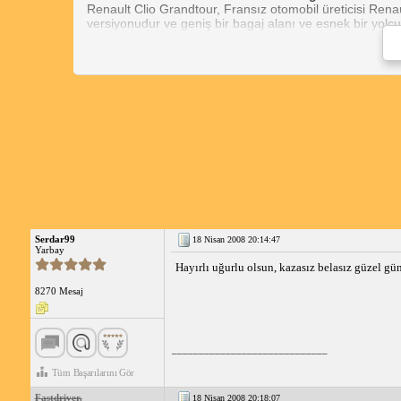
Renault Clio Grandtour, Fransız otomobil üreticisi Renau
versiyonudur ve geniş bir bagaj alanı ve esnek bir yolcu
Motor Seçenekleri ve Performans
Clio Grandtour, 1.2 litre benzinli ve 1.5 litre dizel dahi
ve 260 Nm tork üreten 1.5 dCi motordur. Bu motor, yakıt 
Özellikler ve Donanım
Clio Grandtour, çeşitli özellikler ve donanım seviyeleri il
direksiyon simidi bulunur. Daha üst donanım seviyelerin
Kullanıcı Yorumları
Renault Clio Grandtour 1.5 dCi kullanıcı yorumları genel o
övmektedir. Bazı kullanıcılar, iç mekanın biraz sıkışık ola
Önemli Hususlar
Renault Clio Grandtour 1.5 dCi, 
Bagaj hacmi 443 litredir ve arka
Clio Grandtour, hem manuel he
Renault Clio 1.5 Grandtour Extr
Serdar99
18 Nisan 2008 20:14:47
Renault Clio Grandtour, geniş bir bagaj alanı, yakıt veriml
Yarbay
yorumları genel olarak olumludur ve Clio Grandtour'u b
Hayırlı uğurlu olsun, kazasız belasız güzel gün
8270 Mesaj
_____________________________
Tüm Başarılarını Gör
Fastdriver.
18 Nisan 2008 20:18:07