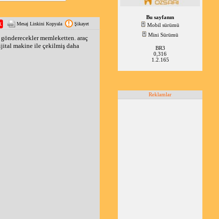
Bu sayfanın
Mesaj Linkini Kopyala
Şikayet
Mobil sürümü
Mini Sürümü
p gönderecekler memleketten. araç
ijital makine ile çekilmiş daha
BR3
0,316
1.2.165
Reklamlar