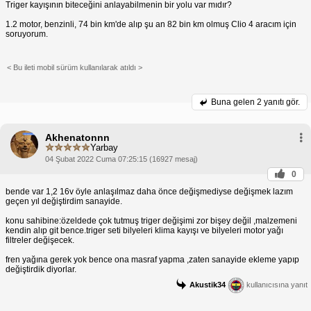
Triger kayışının biteceğini anlayabilmenin bir yolu var mıdır?
1.2 motor, benzinli, 74 bin km'de alıp şu an 82 bin km olmuş Clio 4 aracım için
soruyorum.
< Bu ileti mobil sürüm kullanılarak atıldı >
Buna gelen
2 yanıtı gör.
Akhenatonnn
Yarbay
04 Şubat 2022 Cuma 07:25:15 (16927 mesaj)
0
bende var 1,2 16v öyle anlaşılmaz daha önce değişmediyse değişmek lazım
geçen yıl değiştirdim sanayide.
konu sahibine:özeldede çok tutmuş triger değişimi zor bişey değil ,malzemeni
kendin alıp git bence.triger seti bilyeleri klima kayışı ve bilyeleri motor yağı
filtreler değişecek.
fren yağına gerek yok bence ona masraf yapma ,zaten sanayide ekleme yapıp
değiştirdik diyorlar.
Akustik34
kullanıcısına yanıt