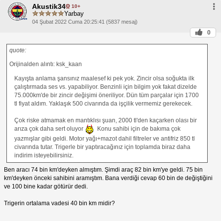
Akustik34
10+
Yarbay
04 Şubat 2022 Cuma 20:25:41 (5837 mesaj)
0
quote:
Orijinalden alıntı: ksk_kaan
Kayışta anlama şansınız maalesef ki pek yok. Zincir olsa soğukta ilk
çalıştırmada ses vs. yapabiliyor. Benzinli için bilgim yok fakat dizelde
75.000km'de bir zincir değişimi öneriliyor. Dün tüm parçalar için 1700
tl fiyat aldım. Yaklaşık 500 civarında da işçilik vermemiz gerekecek.
Çok riske atmamak en mantıklısı şuan, 2000 tl'den kaçarken olası bir
arıza çok daha sert oluyor
Konu sahibi için de bakıma çok
yazmışlar gibi geldi. Motor yağı+mazot dahil filtreler ve antifriz 850 tl
civarında tutar. Trigerle bir yaptıracağınız için toplamda biraz daha
indirim isteyebilirsiniz.
Ben aracı 74 bin km'deyken almıştım. Şimdi araç 82 bin km'ye geldi. 75 bin
km'deyken önceki sahibini aramıştım. Bana verdiği cevap 60 bin de değiştiğini
ve 100 bine kadar götürür dedi.
Trigerin ortalama vadesi 40 bin km midir?