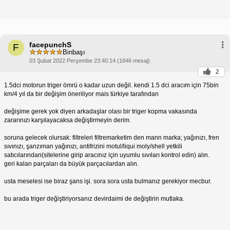
facepunchS
F
Binbaşı
03 Şubat 2022 Perşembe 23:40:14 (1846 mesaj)
2
1.5dci motorun triger ömrü o kadar uzun değil. kendi 1.5 dci aracım için 75bin
km/4 yıl da bir değişim öneriliyor mais türkiye tarafından
değişime gerek yok diyen arkadaşlar olası bir triger kopma vakasında
zararınızı karşılayacaksa değiştirmeyin derim.
soruna gelecek olursak: filtreleri filtremarketim den mann marka; yağınızı, fren
sıvınızı, şanzıman yağınızı, antifrizini motul/liqui moly/shell yetkili
satıcılarından(sitelerine girip aracınız için uyumlu sıvıları kontrol edin) alın.
geri kalan parçaları da büyük parçacılardan alın.
usta meselesi ise biraz şans işi. sora sora usta bulmanız gerekiyor mecbur.
bu arada triger değiştiriyorsanız devirdaimi de değiştirin mutlaka.