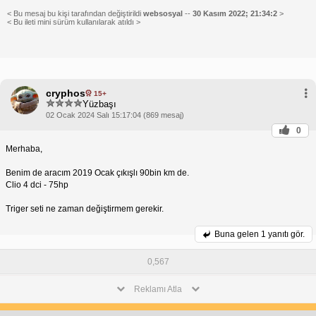
< Bu mesaj bu kişi tarafından değiştirildi
websosyal
--
30 Kasım 2022; 21:34:2
>
< Bu ileti mini sürüm kullanılarak atıldı >
cryphos
15+
Yüzbaşı
02 Ocak 2024 Salı 15:17:04 (869 mesaj)
0
Merhaba,
Benim de aracım 2019 Ocak çıkışlı 90bin km de.
Clio 4 dci - 75hp
Triger seti ne zaman değiştirmem gerekir.
Buna gelen
1 yanıtı gör.
0,567
Reklamı Atla