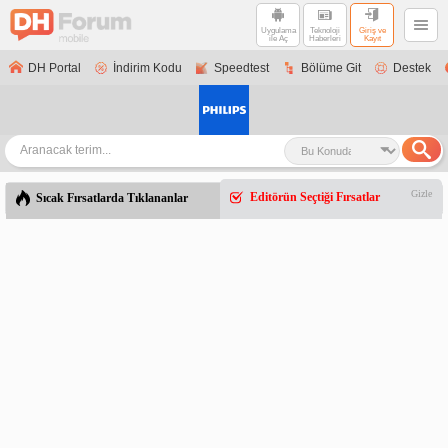
Uygulama
Teknoloji
Giriş ve
ile Aç
Haberleri
Kayıt
DH Portal
İndirim Kodu
Speedtest
Bölüme Git
Destek
Gizle
Editörün Seçtiği Fırsatlar
Sıcak Fırsatlarda Tıklananlar