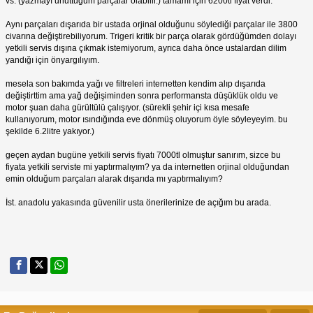
vs. (yazmayı unuttuğum parçalar olabilir.) tamamı için 6200tl fiyat verdi.
Aynı parçaları dışarıda bir ustada orjinal olduğunu söylediği parçalar ile 3800
civarına değiştirebiliyorum. Trigeri kritik bir parça olarak gördüğümden dolayı
yetkili servis dışına çıkmak istemiyorum, ayrıca daha önce ustalardan dilim
yandığı için önyargılıyım.
mesela son bakımda yağı ve filtreleri internetten kendim alıp dışarıda
değiştirttim ama yağ değişiminden sonra performansta düşüklük oldu ve
motor şuan daha gürültülü çalışıyor. (sürekli şehir içi kısa mesafe
kullanıyorum, motor ısındığında eve dönmüş oluyorum öyle söyleyeyim. bu
şekilde 6.2litre yakıyor.)
geçen aydan bugüne yetkili servis fiyatı 7000tl olmuştur sanırım, sizce bu
fiyata yetkili serviste mi yaptırmalıyım? ya da internetten orjinal olduğundan
emin olduğum parçaları alarak dışarıda mı yaptırmalıyım?
İst. anadolu yakasında güvenilir usta önerilerinize de açığım bu arada.