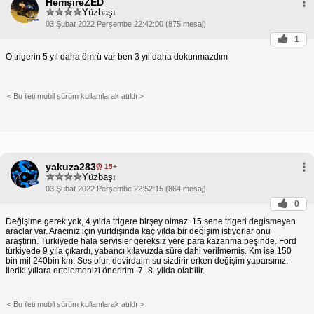
HemşireZED
Yüzbaşı
03 Şubat 2022 Perşembe 22:42:00 (875 mesaj)
1
O trigerin 5 yıl daha ömrü var ben 3 yıl daha dokunmazdım
< Bu ileti mobil sürüm kullanılarak atıldı >
yakuza283
15+
Yüzbaşı
03 Şubat 2022 Perşembe 22:52:15 (864 mesaj)
0
Değişime gerek yok, 4 yılda trigere birşey olmaz. 15 sene trigeri degismeyen
araclar var. Aracınız için yurtdışında kaç yılda bir değişim istiyorlar onu
araştırın. Turkiyede hala servisler gereksiz yere para kazanma peşinde. Ford
türkiyede 9 yıla çıkardı, yabancı kılavuzda süre dahi verilmemiş. Km ise 150
bin mil 240bin km. Ses olur, devirdaim su sizdirir erken değişim yaparsınız.
Ileriki yıllara ertelemenizi öneririm. 7.-8. yilda olabilir.
< Bu ileti mobil sürüm kullanılarak atıldı >