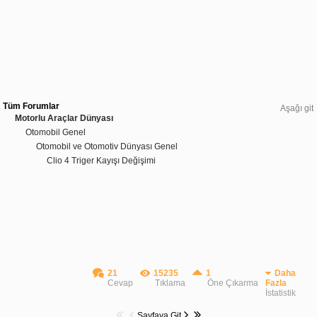
Tüm Forumlar
Aşağı git
Motorlu Araçlar Dünyası
Otomobil Genel
Otomobil ve Otomotiv Dünyası Genel
Clio 4 Triger Kayışı Değişimi
21
15235
1
Daha
Cevap
Tıklama
Öne Çıkarma
Fazla
İstatistik
Sayfaya Git