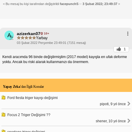
< Bu mesaj bu kişi tarafından değiştirildi
facepunchS
--
3 Şubat 2022; 23:49:37
>
azizerkan07
10+
A
Yarbay
03 Şubat 2022 Perşembe 23:49:01 (7151 mesaj)
1
Kendi aracımda 96 binde değiştirmiştim (2017 model) kayışta en ufak deforme
yoktu. Ancak bu riski alarak kullanmanızı da önermem.
Yapay Zeka
’dan İlgili Konular
Ford fiesta triger kayışı değişimi
pipoti, 9 yıl önce
Focus 2 Triger Değişimi ??
shener, 10 yıl önce
sportage triger değişimi