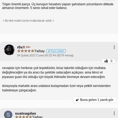
Triger önemli parça. Üç kuruşun hesabını yapan şahısların yorumlarını dikkate
almanızı önermem. 5 sene rahat eder kafanız.
< Bu ileti mobil sürüm kullanılarak atıldı >
r0x
10+
Yarbay
Konu Sahibi
04 Şubat 2022 Cuma 00:32:44 (8279 mesaj)
0
cevaplar için herkese çok teşekkürler, biraz takıntılı olduğum için mutlaka
değiştireceğim ya da aracı bu şekilde satacağım açıkçası. ama ikinci el
piyasası şuan ölü olduğu için büyük ihtimalle binmeye devam edeceğim.
dolayısıyla mahalle arası ustalara bulaşmadan özel veya yetkili servislerden
halletmeye çalışacağım.
Buna gelen
1 yanıtı gör.
suatcagdas
S
Yarbay