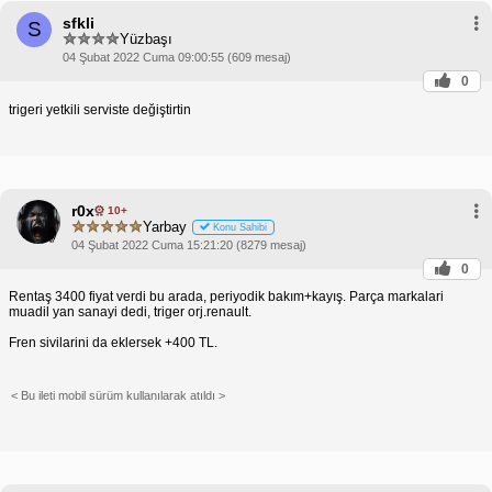
sfkli
S
Yüzbaşı
04 Şubat 2022 Cuma 09:00:55 (609 mesaj)
0
trigeri yetkili serviste değiştirtin
r0x
10+
Yarbay
Konu Sahibi
04 Şubat 2022 Cuma 15:21:20 (8279 mesaj)
0
Rentaş 3400 fiyat verdi bu arada, periyodik bakım+kayış. Parça markalari
muadil yan sanayi dedi, triger orj.renault.
Fren sivilarini da eklersek +400 TL.
< Bu ileti mobil sürüm kullanılarak atıldı >