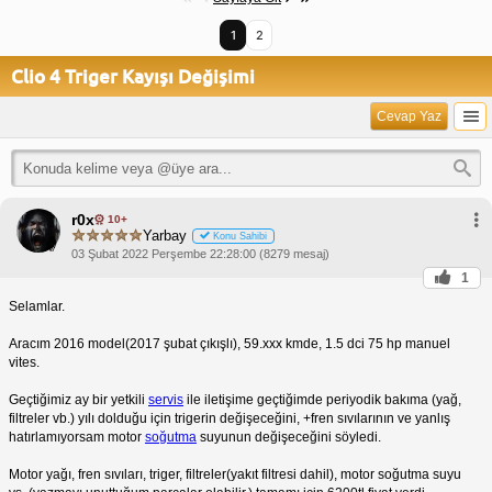
1
2
Clio 4 Triger Kayışı Değişimi
Cevap Yaz
r0x
10+
Yarbay
Konu Sahibi
03 Şubat 2022 Perşembe 22:28:00 (8279 mesaj)
1
Selamlar.
Aracım 2016 model(2017 şubat çıkışlı), 59.xxx kmde, 1.5 dci 75 hp manuel
vites.
Geçtiğimiz ay bir yetkili
servis
ile iletişime geçtiğimde periyodik bakıma (yağ,
filtreler vb.) yılı dolduğu için trigerin değişeceğini, +fren sıvılarının ve yanlış
hatırlamıyorsam motor
soğutma
suyunun değişeceğini söyledi.
Motor yağı, fren sıvıları, triger, filtreler(yakıt filtresi dahil), motor soğutma suyu