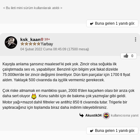
< Bu ileti mini sürüm kullanılarak atıldı >
Buna gelen
1 yanıtı gör.
ksk_kaan
10+
Yarbay
04 Şubat 2022 Cuma 08:45:09 (17500 mesaj)
0
Kayışta anlama şansınız maalesef ki pek yok. Zincir olsa soğukta ilk
çalıştırmada ses vs. yapabiliyor. Benzinli için bilgim yok fakat dizelde
75.000km'de bir zincir değişimi öneriliyor. Dün tüm parçalar için 1700 tl fiyat
aldım. Yaklaşık 500 civarında da işçilik vermemiz gerekecek.
Çok riske atmamak en mantıklısı şuan, 2000 tl'den kaçarken olası bir arıza çok
daha sert oluyor
Konu sahibi için de bakıma çok yazmışlar gibi geldi.
Motor yağı+mazot dahil filtreler ve antifriz 850 tl civarında tutar. Trigerle bir
yaptıracağınız için toplamda biraz daha indirim isteyebilirsiniz.
Akustik34
kullanıcısına yanıt
Buna gelen
1 yanıtı gör.