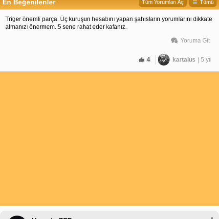
En Beğenilenler
Tüm Yorumları Aç
Tümü
Triger önemli parça. Üç kuruşun hesabını yapan şahısların yorumlarını dikkate
almanızı önermem. 5 sene rahat eder kafanız.
Yoruma Git
4
kartalus
| 5 yıl