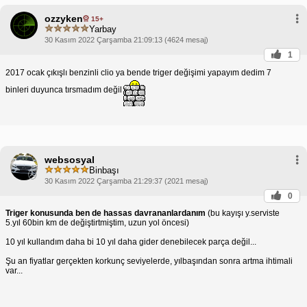
ozzyken
15+
Yarbay
30 Kasım 2022 Çarşamba 21:09:13 (4624 mesaj)
1
2017 ocak çıkışlı benzinli clio ya bende triger değişimi yapayım dedim 7
binleri duyunca tırsmadım değil
websosyal
Binbaşı
30 Kasım 2022 Çarşamba 21:29:37 (2021 mesaj)
0
Triger konusunda ben de hassas davrananlardanım
(bu kayışı y.serviste
5.yıl 60bin km de değiştirtmiştim, uzun yol öncesi)
10 yıl kullandım daha bi 10 yıl daha gider denebilecek parça değil...
Şu an fiyatlar gerçekten korkunç seviyelerde, yılbaşından sonra artma ihtimali
var...