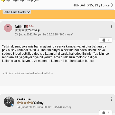
HUNDAİ_İX35, 13 yıl önce
fatih-8
10+
F
Yüzbaşı
03 Şubat 2022 Perşembe 23:52:18 (966 mesaj)
0
Yetkili dusunuyorsaniz bahar aylarinda servis kampanyalari olur bahara da
pek bi sey kalmadi. %20-30 indirim oluyor o sekilde halledebilirsiniz. Veya
sadece trigeri yetkilide degisip kalanlari disarda halledebilirsiniz. Yag icin ise
renolara elf iyi geliyor diye biliyorum. Ama direk sizin motor icin diger
kullanicilar ne koymus ve memnun kalmis mi bunlara bakin bence.
< Bu ileti mobil sürüm kullanılarak atıldı >
kartalus
Yarbay
04 Şubat 2022 Cuma 00:12:13 (5144 mesaj)
4