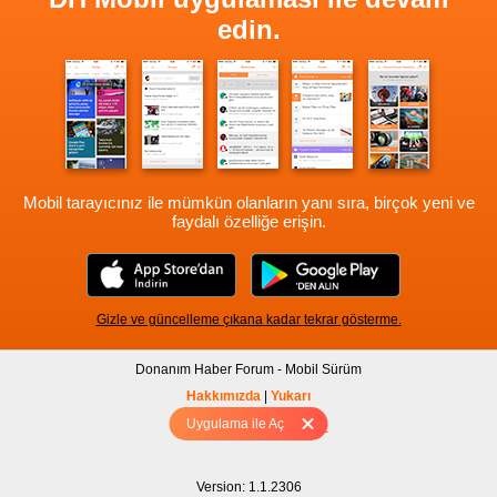
edin.
Mobil tarayıcınız ile mümkün olanların yanı sıra, birçok yeni ve
faydalı özelliğe erişin.
Gizle ve güncelleme çıkana kadar tekrar gösterme.
Donanım Haber Forum - Mobil Sürüm
Hakkımızda
|
Yukarı
Uygulama ile Aç
Tam sürüm için Tıklayınız
Version: 1.1.2306