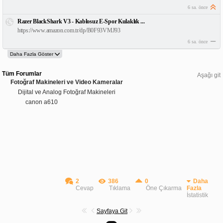
6 sa. önce
Razer BlackShark V3 - Kablosuz E-Spor Kulaklık ...
https://www.amazon.com.tr/dp/B0F93VMJ93
6 sa. önce
Tüm Forumlar
Aşağı git
Fotoğraf Makineleri ve Video Kameralar
Dijital ve Analog Fotoğraf Makineleri
canon a610
2
386
0
Daha
Cevap
Tıklama
Öne Çıkarma
Fazla
İstatistik
Sayfaya Git