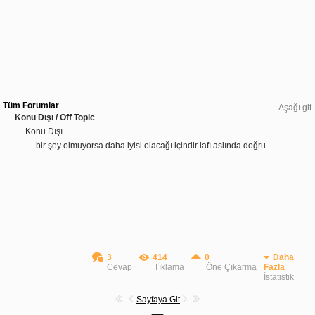
Tüm Forumlar
Aşağı git
Konu Dışı / Off Topic
Konu Dışı
bir şey olmuyorsa daha iyisi olacağı içindir lafı aslında doğru
3
414
0
Daha
Cevap
Tıklama
Öne Çıkarma
Fazla
İstatistik
Sayfaya Git