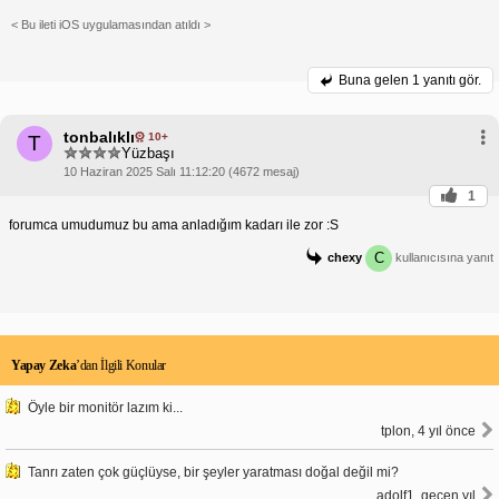
< Bu ileti iOS uygulamasından atıldı >
Buna gelen
1 yanıtı gör.
tonbalıklı
10+
T
Yüzbaşı
10 Haziran 2025 Salı 11:12:20 (4672 mesaj)
1
forumca umudumuz bu ama anladığım kadarı ile zor :S
C
chexy
kullanıcısına yanıt
Yapay Zeka
’dan İlgili Konular
Öyle bir monitör lazım ki...
tplon, 4 yıl önce
Tanrı zaten çok güçlüyse, bir şeyler yaratması doğal değil mi?
adolf1, geçen yıl