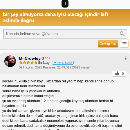
1
bir şey olmuyorsa daha iyisi olacağı içindir lafı
aslında doğru
Cevap Yaz
Mr.Crowley.
10+
Binbaşı
Konu Sahibi
09 Haziran 2025 Pazartesi 22:49:31 (33693 mesaj)
0
kocaeli hukukta çirkin köylü kızlardan ret yedim hep, kendilerine dönüp
bakmadan beni istemediler
sonra bana iyilik yaptıklarını anladım
düşünsenize birinin kabul ettiğini
şu an evlenmiş olurdum 1 2 tane de çocuğu koymuş olurdum berbat bi
hayatım olurdu
ya da üni zamanı gizem diye bi kız arkadaşım oldu ailesinin durumu
benimkilerden de kötüydü, aradan yıllar geçince birkaç kez buluştuk bana
dedi ki sen bana sadakatsiz muamelesi yapmasaydın senle yıllar boyunca
devam ederdik dedi, ama düşünüyorum da evlenseydik sürekli başımın etini