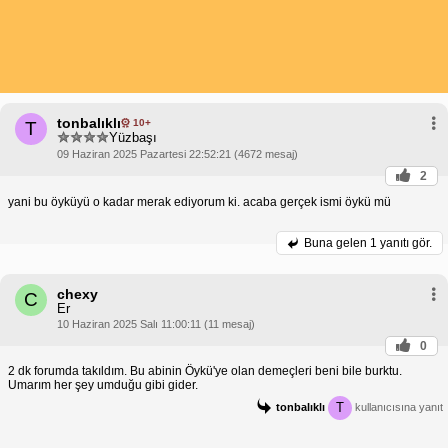
tonbalıklı
10+
T
Yüzbaşı
09 Haziran 2025 Pazartesi 22:52:21 (4672 mesaj)
2
yani bu öyküyü o kadar merak ediyorum ki. acaba gerçek ismi öykü mü
Buna gelen
1 yanıtı gör.
chexy
C
Er
10 Haziran 2025 Salı 11:00:11 (11 mesaj)
0
2 dk forumda takıldım. Bu abinin Öykü'ye olan demeçleri beni bile burktu.
Umarım her şey umduğu gibi gider.
T
tonbalıklı
kullanıcısına yanıt