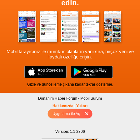
edin.
Mobil tarayıcınız ile mümkün olanların yanı sıra, birçok yeni ve
faydalı özelliğe erişin.
Gizle ve güncelleme çıkana kadar tekrar gösterme.
Donanım Haber Forum - Mobil Sürüm
Hakkımızda
|
Yukarı
Uygulama ile Aç
Tam sürüm için Tıklayınız
Version: 1.1.2306