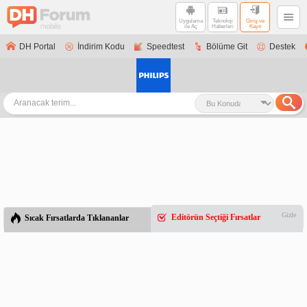
Uygulama
Teknoloji
Giriş ve
ile Aç
Haberleri
Kayıt
DH Portal
İndirim Kodu
Speedtest
Bölüme Git
Destek
Gizle
Editörün Seçtiği Fırsatlar
Sıcak Fırsatlarda Tıklananlar