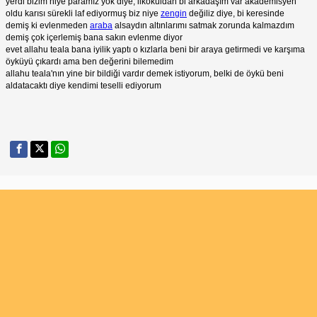
yerdi bizim niye paramız yok diye, ilkokuldan bi arkadaşım var akademisyen
oldu karısı sürekli laf ediyormuş biz niye
zengin
değiliz diye, bi keresinde
demiş ki evlenmeden
araba
alsaydın altınlarımı satmak zorunda kalmazdım
demiş çok içerlemiş bana sakın evlenme diyor
evet allahu teala bana iyilik yaptı o kızlarla beni bir araya getirmedi ve karşıma
öyküyü çıkardı ama ben değerini bilemedim
allahu teala'nın yine bir bildiği vardır demek istiyorum, belki de öykü beni
aldatacaktı diye kendimi teselli ediyorum