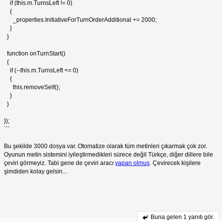
if (this.m.TurnsLeft != 0)
{
_properties.InitiativeForTurnOrderAdditional += 2000;
}
}
function onTurnStart()
{
if (--this.m.TurnsLeft <= 0)
{
this.removeSelf();
}
}
});
```
Bu şekilde 3000 dosya var. Otomatize olarak tüm metinleri çıkarmak çok zor.
Oyunun metin sistemini iyileştirmedikleri sürece değil Türkçe, diğer dillere bile
çeviri görmeyiz. Tabi gene de çeviri aracı
yapan olmuş
. Çevirecek kişilere
şimdiden kolay gelsin...
Buna gelen
1 yanıtı gör.