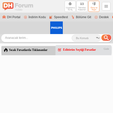
Uygulama
Teknoloji
Giriş ve
ile Aç
Haberleri
Kayıt
DH Portal
İndirim Kodu
Speedtest
Bölüme Git
Destek
Gizle
Editörün Seçtiği Fırsatlar
Sıcak Fırsatlarda Tıklananlar