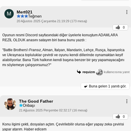
Mert021
M
Teğmen
20 Ağustos 2025 Çarşamba 21:19:29 (173 mesaj)
0
Oyunun resmi Discord sayfasındaki diğer üyelerle konuştum ADAMLARA
REZİL OLDUK anasını satayım biri bana bunu yazdı :
''Battle Brothers'ı Fransız, Alman, İtalyan, Mandarin, Lehçe, Rusça, İspanyolca
ve Ukraynaca topluluklar çevirdi ve oyunu kendi dillerinde oynamaktan keyif
alabiliyorlar. Bana Türk halkının kendi başına benzer bir şey yapamayacağını
mı söylemeye çalışıyorsunuz?''
requizm
kullanıcısına yanıt
Buna gelen
1 yanıtı gör.
The Good Father
Onbaşı
21 Ağustos 2025 Perşembe 02:32:17 (16 mesaj)
0
Konu ilgimi çekti, dosyaları açtım. Çevirilebilir olursa eğer yapay zeka çevirisi
yapar atarım. Haber edicem