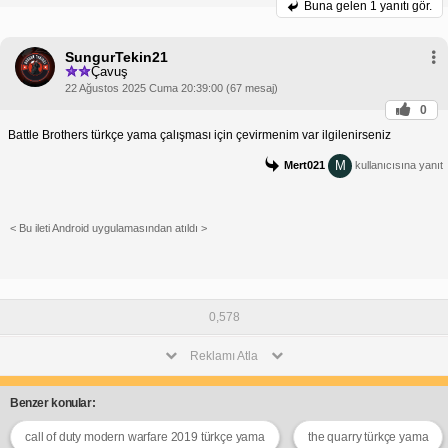
Buna gelen
1 yanıtı gör.
SungurTekin21
Çavuş
22 Ağustos 2025 Cuma 20:39:00 (67 mesaj)
0
Battle Brothers türkçe yama çalışması için çevirmenim var ilgilenirseniz
M
Mert021
kullanıcısına yanıt
< Bu ileti Android uygulamasından atıldı >
0,578
Reklamı Atla
Benzer konular:
call of duty modern warfare 2019 türkçe yama
the quarry türkçe yama