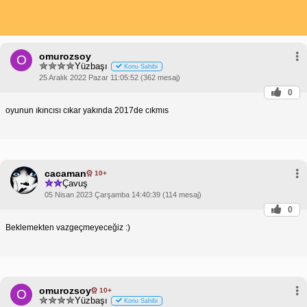
omurozsoy
O
Yüzbaşı
Konu Sahibi
25 Aralık 2022 Pazar 11:05:52 (362 mesaj)
0
oyunun ıkıncısı cıkar yakında 2017de cıkmıs
cacaman
10+
Çavuş
05 Nisan 2023 Çarşamba 14:40:39 (114 mesaj)
0
Beklemekten vazgeçmeyeceğiz :)
omurozsoy
10+
O
Yüzbaşı
Konu Sahibi