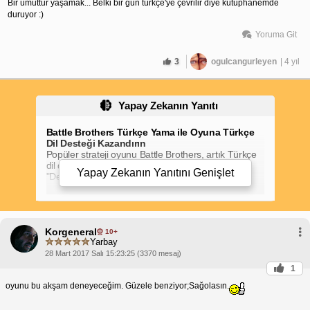
Bir umuttur yaşamak... Belki bir gün türkçe'ye çevrilir diye kütüphanemde 
duruyor :)
Yoruma Git
3
ogulcangurleyen
| 4 yıl
Yapay Zekanın Yanıtı
Battle Brothers Türkçe Yama ile Oyuna Türkçe
Dil Desteği Kazandırın
Popüler strateji oyunu Battle Brothers, artık Türkçe
dil desteğiyle sizlerle buluşuyor. Mod yapımcısı
Yapay Zekanın Yanıtını
Genişlet
"Death and Taxes" tarafından geliştirilen Türkçe
yama sayesinde oyunun arayüzü, menüleri ve
metinleri tamamen Türkçe'ye çevrildi.
Battle Brothers Türkçe yama ile oyun deneyiminiz
çok daha keyifli ve anlaşılır hale gelecek. Oyunun
Korgeneral
karmaşık mekaniklerini ve taktiklerini Türkçe olarak
10+
Yarbay
okuyarak daha iyi kavrayabilir, stratejilerinizi daha
etkin bir şekilde uygulayabilirsiniz.
28 Mart 2017 Salı 15:23:25 (3370 mesaj)
Türkçe yamanın kurulumu oldukça basittir. Steam
1
atölye sayfasından yamanın en son sürümünü
oyunu bu akşam deneyeceğim. Güzele benziyor;Sağolasın.
indirebilir ve oyun dosyalarınıza sürükleyip
bırakabilirsiniz. Yamayı uyguladıktan sonra Battle
Brothers oyununu başlattığınızda arayüz ve tüm