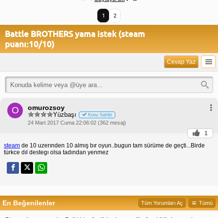
1
2
Battle BROTHERS yama istek (steam
puanı:10/10)
Cevap Yaz
omurozsoy
O
Yüzbaşı
Konu Sahibi
24 Mart 2017 Cuma 22:06:02 (362 mesaj)
1
steam
de 10 uzerınden 10 almış bır oyun..bugun tam sürüme de geçti...Birde
türkce dıl destegı olsa tadından yenmez
En Beğenilenler
Tüm Yorumları Aç
Tümü