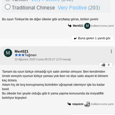
Bu oyun Türkiye'de de diğer ülkeler gibi arz/talep görse, birileri çevirir.
M
Mert021
kullanıcısına yanıt
Buna gelen
1 yanıtı gör.
Mert021
M
Teğmen
22 Ağustos 2025 Cuma 00:25:27 (173 mesaj)
0
Tamam da oyun türkçe olmadığı için satın alımlar olmuyor. Ben kendimden
örnek vereyim oyunun türkçe yaması yok iken ne diye satın alayım ki bilmem
kaç dolara.
Adam hiç de boş konuşmamış bizimkiler uğraşmak istemiyor işte bu kadar
basit.
Bu ülkede her şeyde olduğu gibi tr yama yapma konusunda da insiyatiflik
belirliyor bişeyleri
requizm
kullanıcısına yanıt