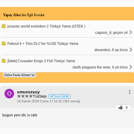
Yapay Zeka
’dan İlgili Konular
jurassic world evolution 2 Türkçe Yama (iSTEK )
cagooo_tr, geçen yıl
Fallout 4 + Tüm DLC'ler %100 Türkçe Yama
dreamboi, 6 ay önce
[İstek] Crusader Kings 2 Full Türkçe Yama
darth plagueis the wise, 6 yıl önce
omurozsoy
O
Yüzbaşı
Konu Sahibi
16 Kasım 2018 Cuma 17:15:20 (362 mesaj)
0
bugun yenı dlc sı cıktı