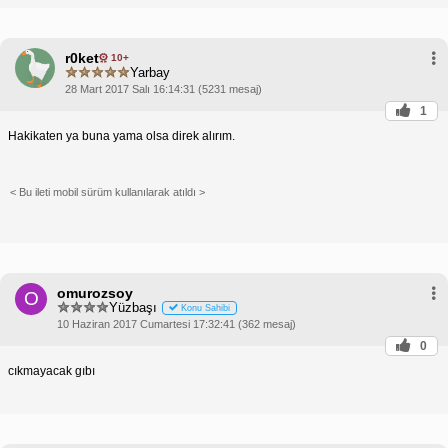
metinler Türkçe olarak görüntülenmeye
başlayacaktır.
Artık Battle Brothers'ı Türkçe olarak oynayarak
r0ket
10+
oyunun tadını çıkarabilir ve stratejik becerilerinizi
Yarbay
geliştirebilirsiniz. "Death and Taxes" tarafından
28 Mart 2017 Salı 16:14:31 (5231 mesaj)
geliştirilen Türkçe yama, oyunculara büyük kolaylık
sağlamakta ve yerli bir oyun deneyimi sunmaktadır.
1
Hakikaten ya buna yama olsa direk alırım.
< Bu ileti mobil sürüm kullanılarak atıldı >
omurozsoy
O
Yüzbaşı
Konu Sahibi
10 Haziran 2017 Cumartesi 17:32:41 (362 mesaj)
0
cıkmayacak gıbı