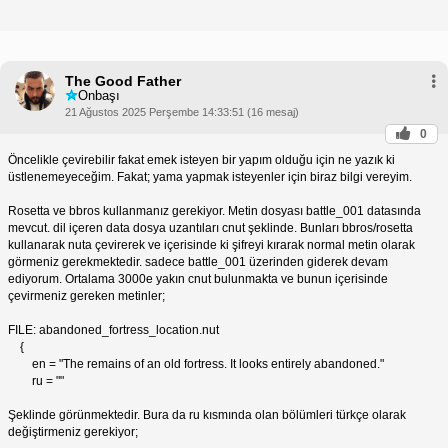
The Good Father
Onbaşı
21 Ağustos 2025 Perşembe 14:33:51 (16 mesaj)
0
Öncelikle çevirebilir fakat emek isteyen bir yapım olduğu için ne yazık ki
üstlenemeyeceğim. Fakat; yama yapmak isteyenler için biraz bilgi vereyim.
Rosetta ve bbros kullanmanız gerekiyor. Metin dosyası battle_001 datasında
mevcut. dil içeren data dosya uzantıları cnut şeklinde. Bunları bbros/rosetta
kullanarak nuta çevirerek ve içerisinde ki şifreyi kırarak normal metin olarak
görmeniz gerekmektedir. sadece battle_001 üzerinden giderek devam
ediyorum. Ortalama 3000e yakın cnut bulunmakta ve bunun içerisinde
çevirmeniz gereken metinler;
FILE: abandoned_fortress_location.nut
{
en = "The remains of an old fortress. It looks entirely abandoned."
ru = ""
Şeklinde görünmektedir. Bura da ru kısmında olan bölümleri türkçe olarak
değiştirmeniz gerekiyor;