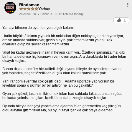
Rindaman
Yarbay
24 Aralık 2017 Pazar 00:17:16 (28043 mesaj)
1
Yamayı bilmem de oyun bir yerde çok ketum..
Harita büyük, 3 lokma yiyecek bir noktadan diğer noktaya giderken yetmiyor,
orc ve undead saldırısı var, gezip alayını yok etmem lazım ya da uzak
diyarlara gidip bir şeyler kazanmam lazım
fakat bu kadar gezmeye insanın hevesi kalmıyor.. Özellikle şansınıza mal gibi
bir harita geldiyse hiç kasmayın yeni oyun açın.. Ara duraklarda bi trader felan
olsaydı keşke..
Bunun dışında item'ler hiç kaliteli değil, oyunu hileyle de oynadım ne var ne
yok topladım, negatif özellikleri düşük olan kaliteli şanslı item yok...
Yani random event'lar çok çeşitli değil.. Adama upgrade yapıyorsun bir
leveldan sonra o skill'ler bir bir artıyor ne lan bu çakallık?
Oyun çok güzel, tasarım, fikir, emek felan had sahfada fakat adamların gücü
bu kadar yetmiş anlaşılan. İçerik biraz daha zengin olsaydı keşke...
Oyunda hileyle her şeyi yaptım ama ejderha felan göremedim kaç yüz gün
oldu alayına gittim fakat ı-ıh, bu oyun zayıf içerikle çok öteye gidemedi..