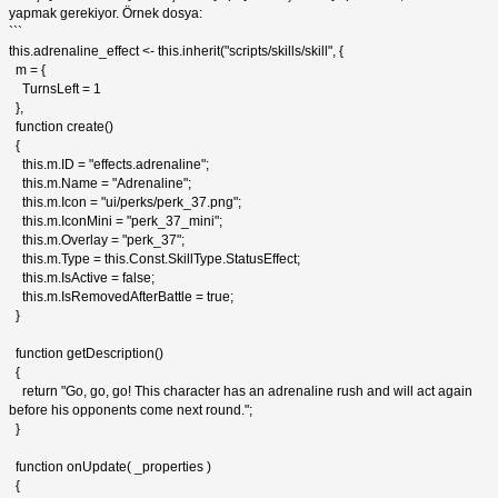
yapmak gerekiyor. Örnek dosya:
```
this.adrenaline_effect <- this.inherit("scripts/skills/skill", {
m = {
TurnsLeft = 1
},
function create()
{
this.m.ID = "effects.adrenaline";
this.m.Name = "Adrenaline";
this.m.Icon = "ui/perks/perk_37.png";
this.m.IconMini = "perk_37_mini";
this.m.Overlay = "perk_37";
this.m.Type = this.Const.SkillType.StatusEffect;
this.m.IsActive = false;
this.m.IsRemovedAfterBattle = true;
}
function getDescription()
{
return "Go, go, go! This character has an adrenaline rush and will act again
before his opponents come next round.";
}
function onUpdate( _properties )
{