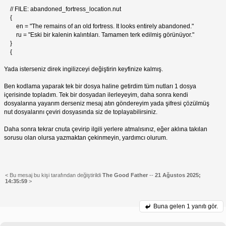
// FILE: abandoned_fortress_location.nut
{
en = "The remains of an old fortress. It looks entirely abandoned."
ru = "Eski bir kalenin kalıntıları. Tamamen terk edilmiş görünüyor."
}
{
Yada isterseniz direk ingilizceyi değiştirin keyfinize kalmış.
Ben kodlama yaparak tek bir dosya haline getirdim tüm nutları 1 dosya
içerisinde topladım. Tek bir dosyadan ilerleyeyim, daha sonra kendi
dosyalarına yayarım derseniz mesaj atın göndereyim yada şifresi çözülmüş
nut dosyalarını çeviri dosyasında siz de toplayabilirsiniz.
Daha sonra tekrar cnuta çevirip ilgili yerlere atmalısınız, eğer aklına takılan
sorusu olan olursa yazmaktan çekinmeyin, yardımcı olurum.
< Bu mesaj bu kişi tarafından değiştirildi
The Good Father
--
21 Ağustos 2025;
14:35:59
>
Buna gelen
1 yanıtı gör.