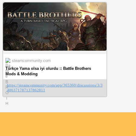
steamcommunity.com
Türkçe Yama olsa iyi olurdu :: Battle Brothers
Mods & Modding
https://steamcommunity.com/app/365360/discussions/3/3
486371787137862811