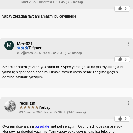
15 Mart 2025 Cumartesi 11:31:45 (362 mesaj)
0
yapay zekadan faydanılamazmı bu cevırılerde
Mert021
M
Teğmen
03 Ağustos 2025 Pazar 20:58:31 (173 mesaj)
0
Selamlar halen çeviren yok sanırım ? Apex yama ( eski adıyla elysium ) a bu
yama için sponsor olacağım. Olmak isteyen varsa benle iletişime geçsin
admine sayımızı yazayım
requizm
Yarbay
03 Ağustos 2025 Pazar 22:36:58 (9423 mesaj)
0
Oyunun dosyalarını
buradaki
method ile açtım. Oyunun dil dosyası bile yok.
Her şey hardcoded yazılmış. Yani yapay zeka çevirisi yapılsa bile, elle