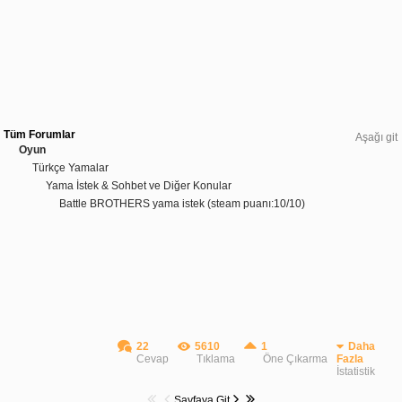
Tüm Forumlar
Aşağı git
Oyun
Türkçe Yamalar
Yama İstek & Sohbet ve Diğer Konular
Battle BROTHERS yama istek (steam puanı:10/10)
22
5610
1
Daha
Cevap
Tıklama
Öne Çıkarma
Fazla
İstatistik
Sayfaya Git