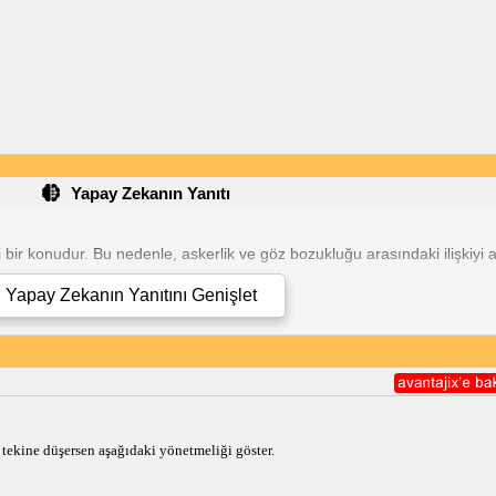
Yapay Zekanın Yanıtı
 bir konudur. Bu nedenle, askerlik ve göz bozukluğu arasındaki ilişkiyi 
bozukluğunun şiddeti, muafiyet durumunu belirler. Türkiye'de askerlik i
Yapay Zekanın Yanıtını
Genişlet
ir. 45-60 arası kısmi muafiyet, 45'in altında ise askerlik yapabilir rapo
tirdikleri sürece asker olabilirler. Askerlik için göz derecesi 0,75 miyop 
eki göz bozuklukları kısmi veya tam muafiyete neden olabilir.
tekine düşersen aşağıdaki yönetmeliği göster.
 formül kullanılarak yapılır. Hesaplama sonucunu öğrenmek için bir göz