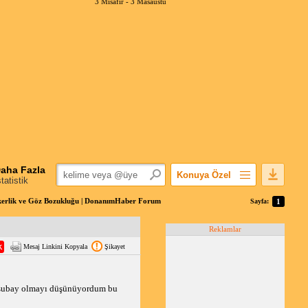
3 Misafir -
3 Masaüstü
aha Fazla
Konuya Özel
statistik
Favorilerime Ekle
erlik ve Göz Bozukluğu | DonanımHaber Forum
Sayfa:
1
Konuyu Açandan
Reklamlar
Popüler Mesajlar
Mesaj Linkini Kopyala
Şikayet
Linkli Mesajlar
Yazdır
E-Posta Aboneliği
k subay olmayı düşünüyordum bu
Konuyu Gizle