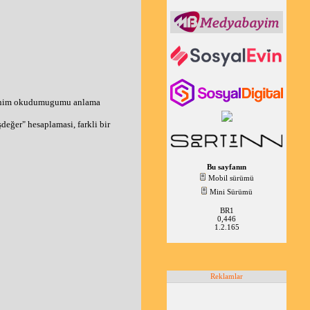
n benim okudumugumu anlama
değer" hesaplamasi, farkli bir
Bu sayfanın
Mobil sürümü
Mini Sürümü
BR1
0,446
1.2.165
Reklamlar