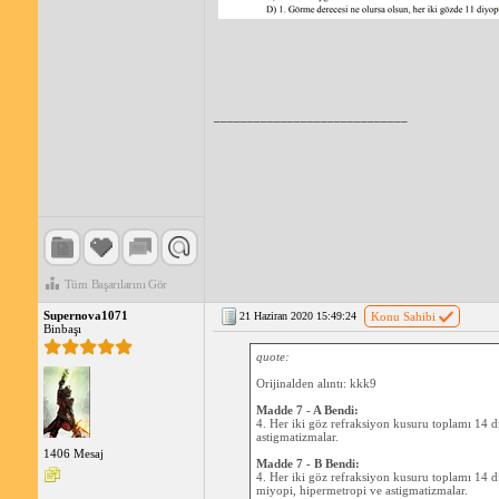
_____________________________
Tüm Başarılarını Gör
Supernova1071
21 Haziran 2020 15:49:24
Konu Sahibi
Binbaşı
quote:
Orijinalden alıntı: kkk9
Madde 7 - A Bendi:
4. Her iki göz refraksiyon kusuru toplamı 14 d
astigmatizmalar.
1406 Mesaj
Madde 7 - B Bendi:
4. Her iki göz refraksiyon kusuru toplamı 14 diy
miyopi, hipermetropi ve astigmatizmalar.