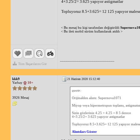
4+3.25/2= 3.625 yapıyor astigmatlar
Topluyoruz 8.5+3.625= 12 125 yapıyor malese
< Bu mesaj bu kişi tarafından değiştirildi
Supernova1
< Bu ileti mobil sürüm kullanılarak atıldı >
_____________________________
Tüm Başarılarını Gör
kkk9
21 Haziran 2020 15:12:40
Yarbay
10+
quote:
3926 Mesaj
Orijinalden alıntı: Supernova1071
Miyop veya hipermetropun toplamı, astigmatın t
Sizin gözleriniz 4.25 + 4.25 = 8 5 derece
4+3.25/2= 3.625 yapıyor astigmatlar
Topluyoruz 8.5+3.625= 12 125 yapıyor malese
Alıntıları Göster