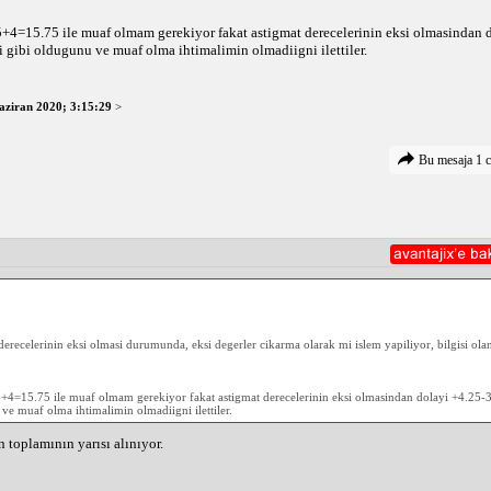
4=15.75 ile muaf olmam gerekiyor fakat astigmat derecelerinin eksi olmasindan 
 gibi oldugunu ve muaf olma ihtimalimin olmadiigni ilettiler.
aziran 2020; 3:15:29
>
Bu mesaja 1 c
erecelerinin eksi olmasi durumunda, eksi degerler cikarma olarak mi islem yapiliyor, bilgisi ola
4=15.75 ile muaf olmam gerekiyor fakat astigmat derecelerinin eksi olmasindan dolayi +4.25
ve muaf olma ihtimalimin olmadiigni ilettiler.
toplamının yarısı alınıyor.