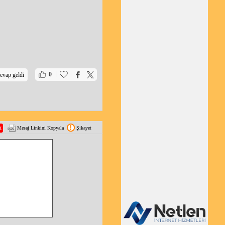
|
|
0
evap geldi
Mesaj Linkini Kopyala
Şikayet