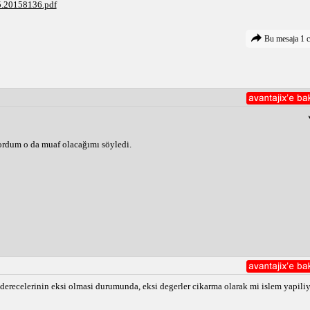
5.20158136.pdf
plama sonuçları, göz muayenesi sırasında ölçülen değerlere dayanır.
i, muafiyet durumunu etkileyebilir.
 genellikle askerlik şubesinde yapılır.
Bu mesaja 1 c
 askerlik yapmakta zorlanıyorsanız, muafiyet için başvurmalısınız.
ordum o da muaf olacağımı söyledi.
derecelerinin eksi olmasi durumunda, eksi degerler cikarma olarak mi islem yapiliyo