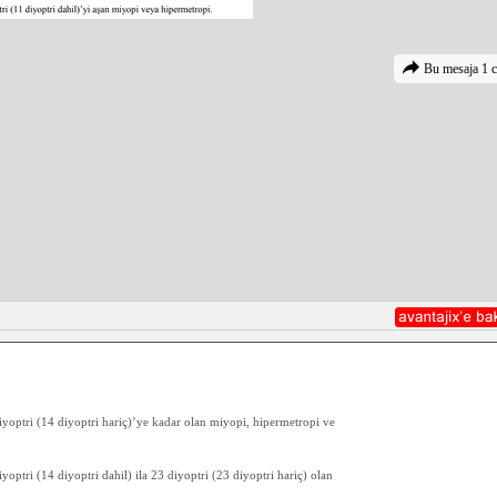
Bu mesaja 1 c
iyoptri (14 diyoptri hariç)’ye kadar olan miyopi, hipermetropi ve
optri (14 diyoptri dahil) ila 23 diyoptri (23 diyoptri hariç) olan