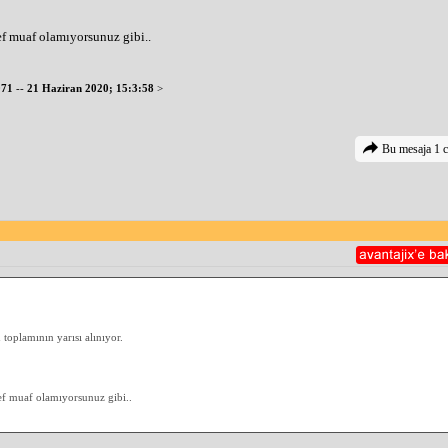
f muaf olamıyorsunuz gibi..
071
--
21 Haziran 2020; 15:3:58
>
Bu mesaja 1 c
oplamının yarısı alınıyor.
f muaf olamıyorsunuz gibi..