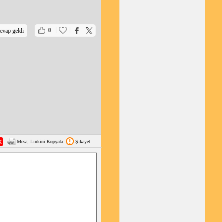
|
|
0
evap geldi
Mesaj Linkini Kopyala
Şikayet