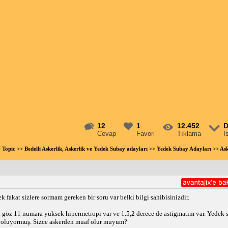
12
1
12.452
D
Cevap
Favori
Tıklama
İ
f Topic
>>
Bedelli Askerlik, Askerlik ve Yedek Subay adayları
>>
Yedek Subay Adayları
>> Ask
 fakat sizlere sormam gereken bir soru var belki bilgi sahibisinizdir.
 göz 11 numara yüksek hipermetropi var ve 1.5,2 derece de astigmatım var. Yede
f oluyormuş. Sizce askerden muaf olur muyum?