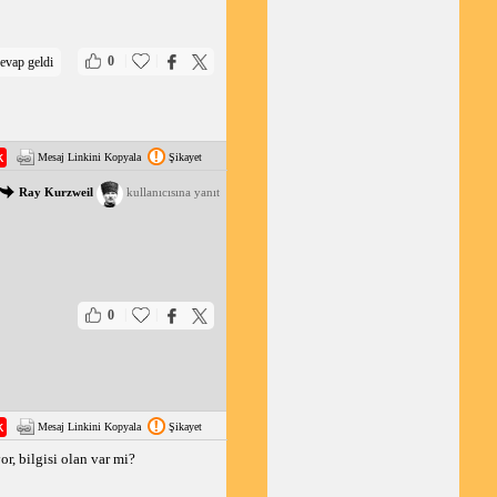
|
|
0
evap geldi
Mesaj Linkini Kopyala
Şikayet
Ray Kurzweil
kullanıcısına yanıt
|
|
0
Mesaj Linkini Kopyala
Şikayet
r, bilgisi olan var mi?