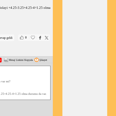
dolayi +4.25-3.25+4.25-4=1.25 olma
|
|
0
evap geldi
Mesaj Linkini Kopyala
Şikayet
n var mi?
-3.25+4.25-4=1.25 olma durumu da var.