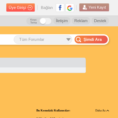
Yeni Kayıt
Üye Girişi
Bağlan
Koyu
İletişim
Reklam
Destek
Tema
Tüm Forumlar
Şimdi Ara
Bu Konudaki Kullanıcılar:
Daha Az