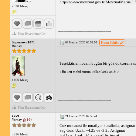
Önemli Hatırlatmalar
https://www.mevzuat.gov.tr/MevzuatMetin/3.
Askerlik göz derecesi hesa
2820 Mesaj
Göz bozukluğunun ilerlemes
Askerlik için göz muayenesi,
Göz bozukluğunuz nedeniyle
_____________________________
Tüm Başarılarını Gör
Supernova1071
09 Haziran 2020 00:52:58
Konu Sahibi
Binbaşı
Teşekkürler hocam bugün bir göz doktoruna s
< Bu ileti mobil sürüm kullanılarak atıldı >
1406 Mesaj
_____________________________
Tüm Başarılarını Gör
kkk9
21 Haziran 2020 02:55:41
Yarbay
10+
Goz numarasi ile muafiyet kuralinda, astigmat 
Sag Goz: Uzak: +4.25 ve -3.25 Astigmat
3926 Mesaj
Sol Goz: Uzak: +4.25 ve -4 Astigmat