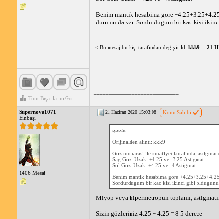
Benim mantik hesabima gore +4.25+3.25+4.25+
durumu da var. Sordurdugum bir kac kisi ikinci
< Bu mesaj bu kişi tarafından değiştirildi
kkk9
--
21 H
_____________________________
Tüm Başarılarını Gör
Supernova1071
21 Haziran 2020 15:03:08
Konu Sahibi
Binbaşı
quote:
Orijinalden alıntı: kkk9
Goz numarasi ile muafiyet kuralinda, astigmat d
Sag Goz: Uzak: +4.25 ve -3.25 Astigmat
Sol Goz: Uzak: +4.25 ve -4 Astigmat
1406 Mesaj
Benim mantik hesabima gore +4.25+3.25+4.25+
Sordurdugum bir kac kisi ikinci gibi oldugunu 
Miyop veya hipermetropun toplamı, astigmatın 
Sizin gözleriniz 4.25 + 4.25 = 8 5 derece