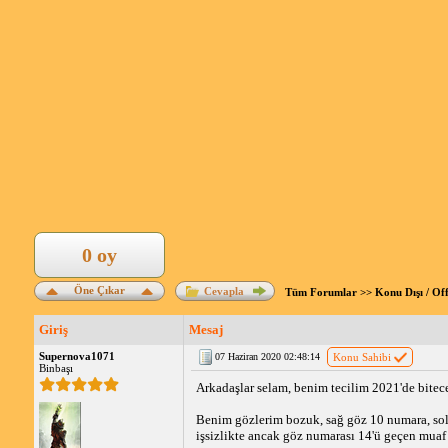
0 oy
Öne Çıkar
Cevapla
Tüm Forumlar
>>
Konu Dışı / Of
Giriş
Mesaj
Supernova1071
07 Haziran 2020 02:48:14
Konu Sahibi
Binbaşı
Arkadaşlar selam, benim tecilim 2021'de bitecek
Benim gözlerim bozuk, sağ göz 10 numara, sol
işsizlikte ancak göz numarası 14'ü geçen mua