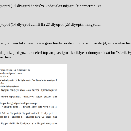
iyoptri (14 diyoptri hariç)’ye kadar olan miyopi, hipermetropi ve
optri (14 diyoptri dahil) ila 23 diyoptri (23 diyoptri hariç) olan
bir soylem var fakat maddelere gore boyle bir durum soz konusu degil, en azinda
diginiz gibi goz dereceleri toplanip astigmatlar ikiye bolunuyor fakat bu "Sferik Eş
rum ben.