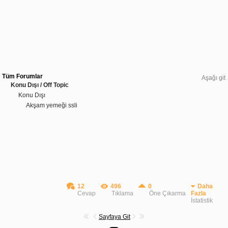
Tüm Forumlar
Aşağı git
Konu Dışı / Off Topic
Konu Dışı
Akşam yemeği ssli
12
496
0
Daha
Cevap
Tıklama
Öne Çıkarma
Fazla
İstatistik
Sayfaya Git