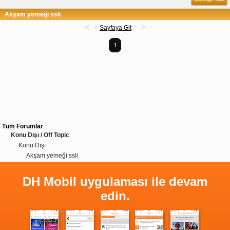
Akşam yemeği ssli
Sayfaya Git
1
Tüm Forumlar
Konu Dışı / Off Topic
Konu Dışı
Akşam yemeği ssli
DH Mobil uygulaması ile devam
edin.