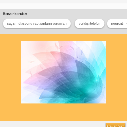
Benzer konular:
saç simülasyonu yaptıranların yorumları
yurtdışı telefon
neurontin 
Cevap Yaz