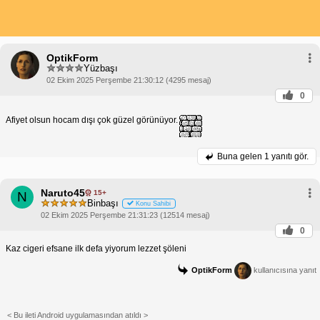
OptikForm
Yüzbaşı
02 Ekim 2025 Perşembe 21:30:12 (4295 mesaj)
0
Afiyet olsun hocam dışı çok güzel görünüyor.
Buna gelen
1 yanıtı gör.
Naruto45
15+
N
Binbaşı
Konu Sahibi
02 Ekim 2025 Perşembe 21:31:23 (12514 mesaj)
0
Kaz cigeri efsane ilk defa yiyorum lezzet şöleni
OptikForm
kullanıcısına yanıt
< Bu ileti Android uygulamasından atıldı >