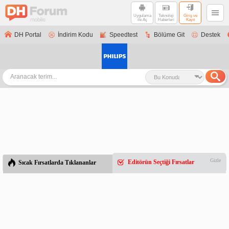
Uygulama
Teknoloji
Giriş ve
ile Aç
Haberleri
Kayıt
DH Portal
İndirim Kodu
Speedtest
Bölüme Git
Destek
Gizle
Editörün Seçtiği Fırsatlar
Sıcak Fırsatlarda Tıklananlar