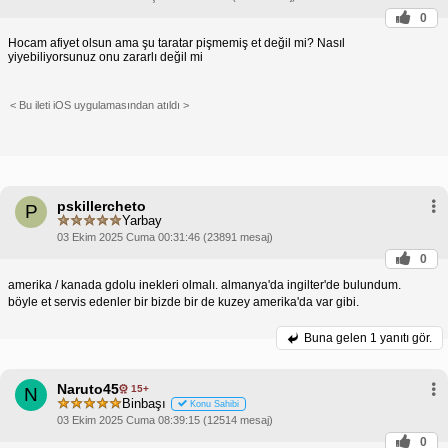
0
Hocam afiyet olsun ama şu taratar pişmemiş et değil mi? Nasıl
yiyebiliyorsunuz onu zararlı değil mi
< Bu ileti iOS uygulamasından atıldı >
pskillercheto
P
Yarbay
03 Ekim 2025 Cuma 00:31:46 (23891 mesaj)
0
amerika / kanada gdolu inekleri olmalı. almanya'da ingilter'de bulundum.
böyle et servis edenler bir bizde bir de kuzey amerika'da var gibi.
Buna gelen
1 yanıtı gör.
Naruto45
15+
N
Binbaşı
Konu Sahibi
03 Ekim 2025 Cuma 08:39:15 (12514 mesaj)
0