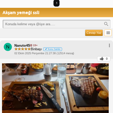
1
Akşam yemeği ssli
Cevap Yaz
Naruto45
15+
N
Binbaşı
Konu Sahibi
02 Ekim 2025 Perşembe 21:27:38 (12514 mesaj)
0