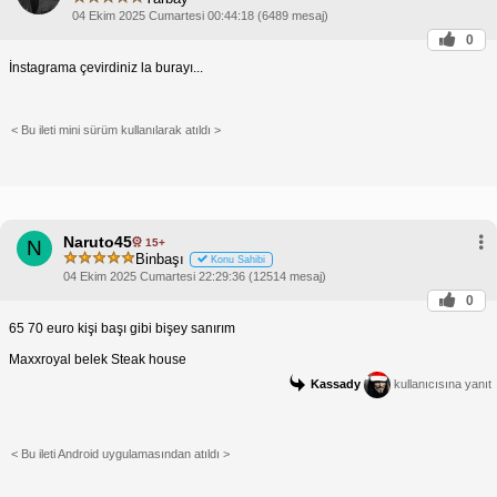
04 Ekim 2025 Cumartesi 00:44:18 (6489 mesaj)
0
İnstagrama çevirdiniz la burayı...
< Bu ileti mini sürüm kullanılarak atıldı >
Naruto45
15+
N
Binbaşı
Konu Sahibi
04 Ekim 2025 Cumartesi 22:29:36 (12514 mesaj)
0
65 70 euro kişi başı gibi bişey sanırım
Maxxroyal belek Steak house
Kassady
kullanıcısına yanıt
< Bu ileti Android uygulamasından atıldı >