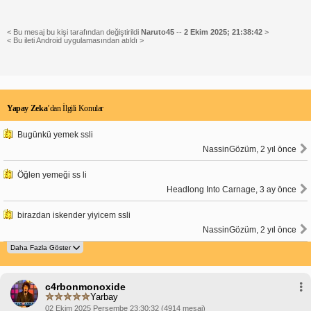
< Bu mesaj bu kişi tarafından değiştirildi
Naruto45
--
2 Ekim 2025; 21:38:42
>
< Bu ileti Android uygulamasından atıldı >
Yapay Zeka
’dan İlgili Konular
Bugünkü yemek ssli
NassinGözüm, 2 yıl önce
Öğlen yemeği ss li
Headlong Into Carnage, 3 ay önce
birazdan iskender yiyicem ssli
NassinGözüm, 2 yıl önce
c4rbonmonoxide
Yarbay
02 Ekim 2025 Perşembe 23:30:32 (4914 mesaj)