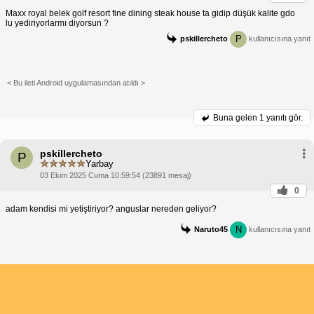
Maxx royal belek golf resort fine dining steak house ta gidip düşük kalite gdo
lu yediriyorlarmı diyorsun ?
P
pskillercheto
kullanıcısına yanıt
< Bu ileti Android uygulamasından atıldı >
Buna gelen
1 yanıtı gör.
pskillercheto
P
Yarbay
03 Ekim 2025 Cuma 10:59:54 (23891 mesaj)
0
adam kendisi mi yetiştiriyor? anguslar nereden geliyor?
N
Naruto45
kullanıcısına yanıt