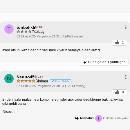
tonbalıklı
10+
T
Yüzbaşı
02 Ekim 2025 Perşembe 21:31:57 (4672 mesaj)
1
afied olsun. kaz ciğerinin tadı nasıl? yarın yemeye gidebilirm :D
Buna gelen
1 yanıtı gör.
Naruto45
15+
N
Binbaşı
Konu Sahibi
02 Ekim 2025 Perşembe 21:38:04 (12514 mesaj)
0
Birden fazla malzemeyi kombine etmişler gibi ciğer dediklerine bakma kıyma
gibi geldi bana
😏sevdim
T
tonbalıklı
kullanıcısına yanıt