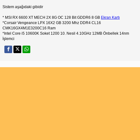
Sistem aşağıdaki gibidir
* MSI RX 6600 XT MECH 2X 8G OC 128 Bit GDDR6 8 GB
Ekran Kartı
*Corsair Vengeance LPX 16X2 GB 3200 Mhz DDR4 CL16
CMK16GX4M1E3200C16 Ram
*Intel Core i5 10600K Soket 1200 10. Nesil 4.10GHz 12MB Önbellek 14nm
İşlemci