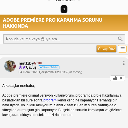
1
ADOBE PREMİERE PRO KAPANMA SORUNU
HAKKINDA
Cevap Yaz
mstfzby
10+
Çavuş
Konu Sahibi
04 Ocak 2023 Çarşamba 13:03:35 (78 mesaj)
0
Arkadaşlar merhaba,
Adobe premiere orijinal versiyon kullanıyorum. programda proje hazırlamaya
başladıktan bir süre sonra
program
kendi kendine kapanıyor. Herhangi bir
hata uyarısı vb. bildiri almıyorum. Sanki 2 saat kullanım süresi varmış da o
süreyi doldurmuşum gibi kapanıyor. Bu şekilde sorunla karşılaşan ve çözüme
kavuşturan olduysa desteklerinizi rica ederim.