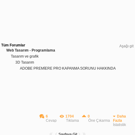
Tüm Forumlar
Aşağı git
Web Tasarım - Programlama
Tasarım ve grafik
3D Tasarım
ADOBE PREMİERE PRO KAPANMA SORUNU HAKKINDA
6
1704
0
Daha
Cevap
Tıklama
Öne Çıkarma
Fazla
İstatistik
Sayfaya Git