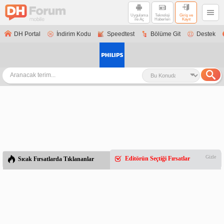
Uygulama
Teknoloji
Giriş ve
ile Aç
Haberleri
Kayıt
DH Portal
İndirim Kodu
Speedtest
Bölüme Git
Destek
Gizle
Editörün Seçtiği Fırsatlar
Sıcak Fırsatlarda Tıklananlar