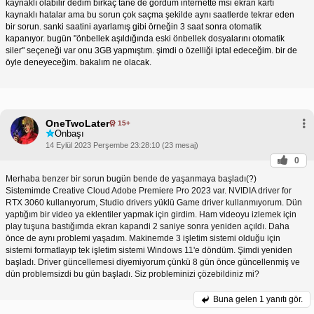
kaynaklı olabilir dedim birkaç tane de gördüm internette msi ekran kartı
kaynaklı hatalar ama bu sorun çok saçma şekilde aynı saatlerde tekrar eden
bir sorun. sanki saatini ayarlamış gibi örneğin 3 saat sonra otomatik
kapanıyor. bugün "önbellek aşıldığında eski önbellek dosyalarını otomatik
siler" seçeneği var onu 3GB yapmıştım. şimdi o özelliği iptal edeceğim. bir de
öyle deneyeceğim. bakalım ne olacak.
OneTwoLater
15+
Onbaşı
14 Eylül 2023 Perşembe 23:28:10 (23 mesaj)
0
Merhaba benzer bir sorun bugün bende de yaşanmaya başladı(?)
Sistemimde Creative Cloud Adobe Premiere Pro 2023 var. NVIDIA driver for
RTX 3060 kullanıyorum, Studio drivers yüklü Game driver kullanmıyorum. Dün
yaptığım bir video ya eklentiler yapmak için girdim. Ham videoyu izlemek için
play tuşuna bastığımda ekran kapandi 2 saniye sonra yeniden açıldı. Daha
önce de aynı problemi yaşadım. Makinemde 3 işletim sistemi olduğu için
sistemi formatlayıp tek işletim sistemi Windows 11'e döndüm. Şimdi yeniden
başladı. Driver güncellemesi diyemiyorum çünkü 8 gün önce güncellenmiş ve
dün problemsizdi bu gün başladı. Siz probleminizi çözebildiniz mi?
Buna gelen
1 yanıtı gör.