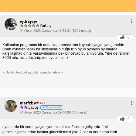
vjdrsjejv
Yarbay
04 Ocak 2023 Çarşamba 13:58:31 (6191 mesaj)
0
Kullanılan programın bir anda kapanması ram kaynaklı yaşanıyor genelde.
Oyun oynatabilecek bir sisteminiz olduğu için oyun oynayıp oyunlarda
karşılaşmadığınızı varsaydığımda pek bir cevap bulamıyorum. Yine de ram'leri
3000 mhz hıza düşürüp deneyebilirsiniz.
< Bu ileti Android uygulamasından atıldı >
mstfzby
10+
Çavuş
Konu Sahibi
04 Ocak 2023 Çarşamba 19:44:08 (78 mesaj)
0
oyunlarda bir sorun yaşamıyorum. aklıma 2 sorun geliyordu. 1.si
güncelleştirmelerine baktım güncellemesi yok. 2.sorun msi ekran kartı