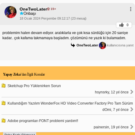
OneTwoLater
15+
Onbaşı
18 Ocak 2024 Perşembe 09:12:17 (23 mesaj)
0
problemim halen devam ediyor. aralıklarla ve çok kısa sürdüğü için 20 saniye
kadar.. çok kafama takmamaya başladım. çözümünü ne yazık ki bulamadım.
OneTwoLater
kullanıcısına yanıt
Yapay Zeka
’dan İlgili Konular
Sketchup Pro Yüklenirken Sorun
hsynsrky, 12 yıl önce
Kullandığım Yazılım WonderFox HD Video Converter Factory Pro Tam Sürüm
dOmi, 7 yıl önce
Adobe programları FONT problemi yardım!!
painersin, 19 yıl önce