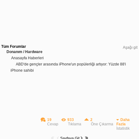
Tüm Forumlar
Aşağı git
Donanım / Hardware
Anasayfa Haberleri
ABD'de gençler arasında iPhone'un popülerliği artıyor: Yüzde 88'i
iPhone sahibi
19
933
2
Daha
Cevap
Tıklama
Öne Çıkarma
Fazla
İstatistik
Sayfaya Git