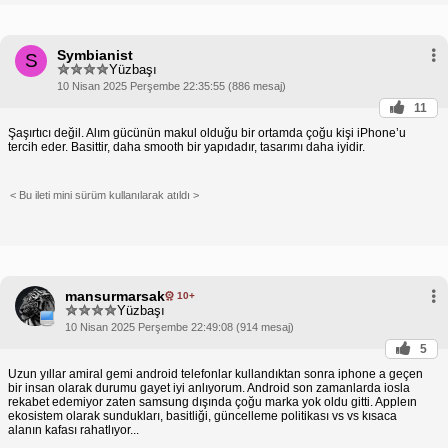
Symbianist
S
Yüzbaşı
10 Nisan 2025 Perşembe 22:35:55 (886 mesaj)
11
Şaşırtıcı değil. Alım gücünün makul olduğu bir ortamda çoğu kişi iPhone’u
tercih eder. Basittir, daha smooth bir yapıdadır, tasarımı daha iyidir.
< Bu ileti mini sürüm kullanılarak atıldı >
mansurmarsak
10+
Yüzbaşı
10 Nisan 2025 Perşembe 22:49:08 (914 mesaj)
5
Uzun yıllar amiral gemi android telefonlar kullandıktan sonra iphone a geçen
bir insan olarak durumu gayet iyi anlıyorum. Android son zamanlarda iosla
rekabet edemiyor zaten samsung dışında çoğu marka yok oldu gitti. Appleın
ekosistem olarak sundukları, basitliği, güncelleme politikası vs vs kısaca
alanın kafası rahatlıyor...