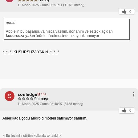
11 Nisan 2025 Cuma 06:51:11 (11075 mesaj)
0
quote:
Apple'ın bu başarısı, yalnızca yazılım, donanım ve estetik açıdan
kusursuza yakın
ürünler üretmesinden kaynaklanmıyor.
*_*_*_KUSURSUZA YAKIN_*_*_*
souledge
15+
S
Yüzbaşı
11 Nisan 2025 Cuma 08:40:07 (3738 mesaj)
0
Amerikada çogu android modeli satılmıyor sanırım.
< Bu ileti mini sürüm kullanılarak atıldı >