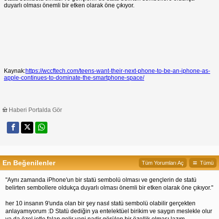
duyarlı olması önemli bir etken olarak öne çıkıyor.
Kaynak:
https://wccftech.com/teens-want-their-next-phone-to-be-an-iphone-as-
apple-continues-to-dominate-the-smartphone-space/
Haberi Portalda Gör
En Beğenilenler
Tüm Yorumları Aç
Tümü
"Aynı zamanda iPhone'un bir statü sembolü olması ve gençlerin de statü
belirten sembollere oldukça duyarlı olması önemli bir etken olarak öne çıkıyor."
her 10 insanın 9'unda olan bir şey nasıl statü sembolü olabilir gerçekten
anlayamıyorum :D Statü dediğin ya entelektüel birikim ve saygın meslekle olur
ya da özel jetle falan gelir yani nadir görülen bir özellik olması lazım...