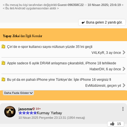
< Bu mesaj bu kişi tarafından değiştirildi
Guest-096358C22
--
10 Nisan 2025; 23:6:19
>
< Bu ileti Android uygulamasından atıldı >
Buna gelen
2 yanıtı gör.
Yapay Zeka
’dan İlgili Konular
Çin’de e-spor kullanıcı sayısı nüfusun yüzde 35’ini geçti
V4LKyR, 3 ay önce
Apple sadece 6 aylık DRAM anlaşması çıkarabildi, iPhone 18 tehlikede
HaberDH, 6 ay önce
Bu yıl da en pahalı iPhone yine Türkiye’de: İşte iPhone 16 vergisiz fi
EvMüdüresiii, geçen yıl
jasonw
10+
Kurmay Yarbay
10 Nisan 2025 Perşembe 23:13:31 (1954 mesaj)
15