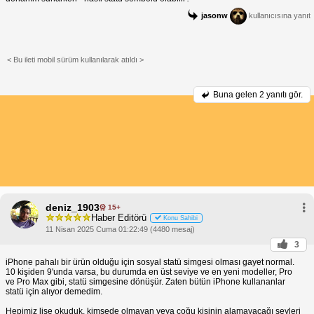
jasonw
kullanıcısına yanıt
< Bu ileti mobil sürüm kullanılarak atıldı >
Buna gelen
2 yanıtı gör.
deniz_1903
15+
Haber Editörü
Konu Sahibi
11 Nisan 2025 Cuma 01:22:49 (4480 mesaj)
3
iPhone pahalı bir ürün olduğu için sosyal statü simgesi olması gayet normal.
10 kişiden 9'unda varsa, bu durumda en üst seviye ve en yeni modeller, Pro
ve Pro Max gibi, statü simgesine dönüşür. Zaten bütün iPhone kullananlar
statü için alıyor demedim.
Hepimiz lise okuduk, kimsede olmayan veya çoğu kişinin alamayacağı şeyleri