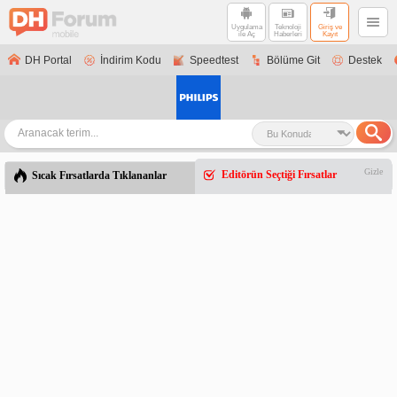
Uygulama
Teknoloji
Giriş ve
ile Aç
Haberleri
Kayıt
DH Portal
İndirim Kodu
Speedtest
Bölüme Git
Destek
Gizle
Editörün Seçtiği Fırsatlar
Sıcak Fırsatlarda Tıklananlar