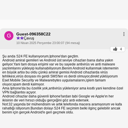
Guest-096358C22
G
Çavuş
10 Nisan 2025 Perşembe 23:00:07 (94 mesaj)
4
Şu anda S24 FE kullanıyorum,Iphone'dan geçtim.
Android amiral gemileri ve Android üst seviye cihazları bana daha yakın
geliyor.Yani tam dosya erişimi var ve bu sayede antivirüs ve anti malware
yazılımlarını yükleyip kullanabiliyorum.Benim Android kullanmak istememin
en büyük artısı bu oldu çünkü amiral gemisi Android cihazlarda virüs
tehlikesi,virüs dosyası mı geldi SMS'ten vs derdi olmuyor,direkt yüklüyorum
Eset Mobile Security ve Malwarebytes uygulamalarını,işlem tamam
oluyor,spam derdi kalmıyor.
Ama Iphone'da bu özellik yok,antivirüs yükleniyor ama kısıtlı yani kendine özel
VPN bağlantısı açıyor.
Android cihazlar daha güvenli Iphone'lardan tabi Google ve Apple'ın her
ikisinin de veri hırsızı olduğu gerçeğini göz ardı edersek.
Not:32 yaşında bir mühendisim ve artık telefonda macera aramıyorum ve kafa
rahatlığı istiyorum.Bundan dolayı S24 FE seçimim belki ilginç gelebilir ancak
benim için gerçek Android'e geri geçmek oldu.