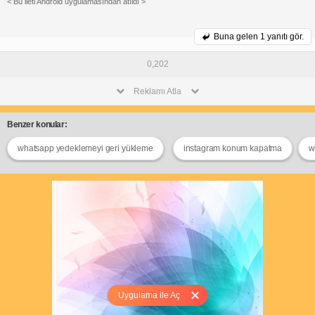
< Bu ileti Android uygulamasından atıldı >
Buna gelen
1 yanıtı gör.
0,202
Reklamı Atla
Benzer konular:
whatsapp yedeklemeyi geri yükleme
instagram konum kapatma
w
Uygulama ile Aç