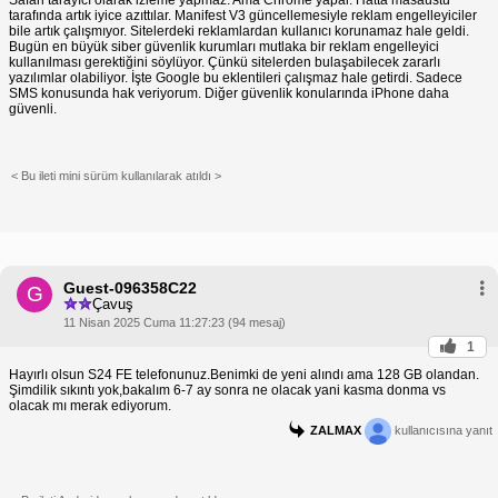
tarafında artık iyice azıttılar. Manifest V3 güncellemesiyle reklam engelleyiciler
bile artık çalışmıyor. Sitelerdeki reklamlardan kullanıcı korunamaz hale geldi.
Bugün en büyük siber güvenlik kurumları mutlaka bir reklam engelleyici
kullanılması gerektiğini söylüyor. Çünkü sitelerden bulaşabilecek zararlı
yazılımlar olabiliyor. İşte Google bu eklentileri çalışmaz hale getirdi. Sadece
SMS konusunda hak veriyorum. Diğer güvenlik konularında iPhone daha
güvenli.
< Bu ileti mini sürüm kullanılarak atıldı >
Guest-096358C22
G
Çavuş
11 Nisan 2025 Cuma 11:27:23 (94 mesaj)
1
Hayırlı olsun S24 FE telefonunuz.Benimki de yeni alındı ama 128 GB olandan.
Şimdilik sıkıntı yok,bakalım 6-7 ay sonra ne olacak yani kasma donma vs
olacak mı merak ediyorum.
ZALMAX
kullanıcısına yanıt