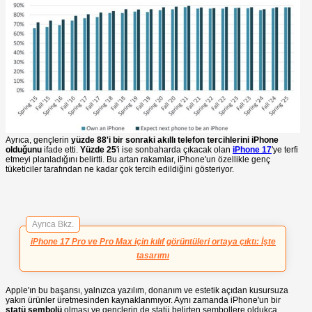
Ayrıca, gençlerin
yüzde 88'i bir sonraki akıllı telefon tercihlerini iPhone
olduğunu
ifade etti.
Yüzde 25
'i ise sonbaharda çıkacak olan
iPhone 17
'ye terfi
etmeyi planladığını belirtti. Bu artan rakamlar, iPhone'un özellikle genç
tüketiciler tarafından ne kadar çok tercih edildiğini gösteriyor.
Ayrıca Bkz.
iPhone 17 Pro ve Pro Max için kılıf görüntüleri ortaya çıktı: İşte
tasarımı
Apple'ın bu başarısı, yalnızca yazılım, donanım ve estetik açıdan kusursuza
yakın ürünler üretmesinden kaynaklanmıyor. Aynı zamanda iPhone'un bir
statü sembolü
olması ve gençlerin de statü belirten sembollere oldukça