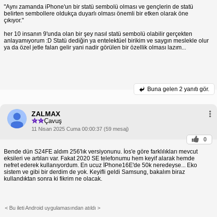
"Aynı zamanda iPhone'un bir statü sembolü olması ve gençlerin de statü
belirten sembollere oldukça duyarlı olması önemli bir etken olarak öne
çıkıyor."
her 10 insanın 9'unda olan bir şey nasıl statü sembolü olabilir gerçekten
anlayamıyorum :D Statü dediğin ya entelektüel birikim ve saygın meslekle olur
ya da özel jetle falan gelir yani nadir görülen bir özellik olması lazım...
Buna gelen
2 yanıtı gör.
ZALMAX
Çavuş
11 Nisan 2025 Cuma 00:00:37 (59 mesaj)
0
Bende dün S24FE aldım 256'lık versiyonunu. İos'e göre farklılıkları mevcut
eksileri ve artıları var. Fakat 2020 SE telefonumu hem keyif alarak hemde
nefret ederek kullanıyordum. En ucuz İPhone16E'de 50k neredeyse... Eko
sistem ve gibi bir derdim de yok. Keyifli geldi Samsung, bakalım biraz
kullandıktan sonra ki fikrim ne olacak.
< Bu ileti Android uygulamasından atıldı >