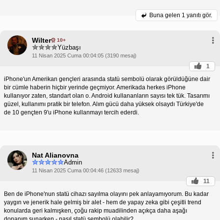
Buna gelen
1 yanıtı gör.
Wilter
10+
Yüzbaşı
11 Nisan 2025 Cuma 00:04:05 (3190 mesaj)
1
iPhone'un Amerikan gençleri arasında statü sembolü olarak görüldüğüne dair
bir cümle haberin hiçbir yerinde geçmiyor. Amerikada herkes iPhone
kullanıyor zaten, standart olan o. Android kullananların sayısı tek tük. Tasarımı
güzel, kullanımı pratik bir telefon. Alım gücü daha yüksek olsaydı Türkiye'de
de 10 gençten 9'u iPhone kullanmayı tercih ederdi.
Nat Alianovna
Admin
11 Nisan 2025 Cuma 00:04:46 (12633 mesaj)
11
Ben de iPhone'nun statü cihazı sayılma olayını pek anlayamıyorum. Bu kadar
yaygın ve jenerik hale gelmiş bir alet - hem de yapay zeka gibi çeşitli trend
konularda geri kalmışken, çoğu rakip muadilinden açıkça daha aşağı
donanım sunarken - nasıl statü sembolü olabilir?