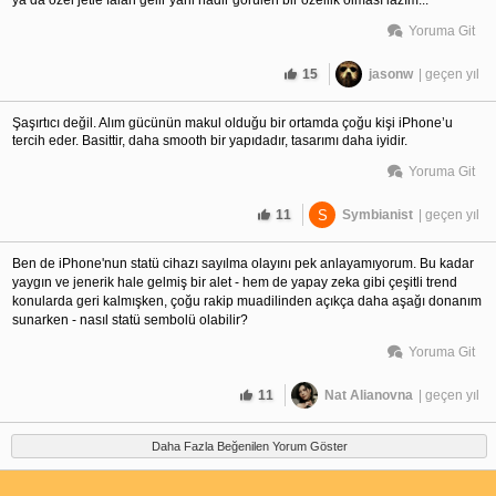
Yoruma Git
15
jasonw
| geçen yıl
Şaşırtıcı değil. Alım gücünün makul olduğu bir ortamda çoğu kişi iPhone’u
tercih eder. Basittir, daha smooth bir yapıdadır, tasarımı daha iyidir.
Yoruma Git
11
S
Symbianist
| geçen yıl
Ben de iPhone'nun statü cihazı sayılma olayını pek anlayamıyorum. Bu kadar 
yaygın ve jenerik hale gelmiş bir alet - hem de yapay zeka gibi çeşitli trend 
konularda geri kalmışken, çoğu rakip muadilinden açıkça daha aşağı donanım 
sunarken - nasıl statü sembolü olabilir?
Yoruma Git
11
Nat Alianovna
| geçen yıl
Daha Fazla Beğenilen Yorum Göster