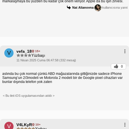
markalaşmaya bu yüzden bu kadar çok önem veriyor. Apple da bu işin zirvesi.
Nat Alianovna
kullanıcısına yanıt
vefa_18
15+
V
Yüzbaşı
11 Nisan 2025 Cuma 06:47:58 (332 mesaj)
0
aslında bu çok normal çünkü ABD mağazalarında gittiğinizde sadece iPhone
Samsung’un 2/3modeli ve Motorola 2 modeli bir de Google pixel cihazları var
bunlar dışında telefon yok zaten
< Bu ileti iOS uygulamasından atıldı >
V4LKyR
10+
V
Yarbay