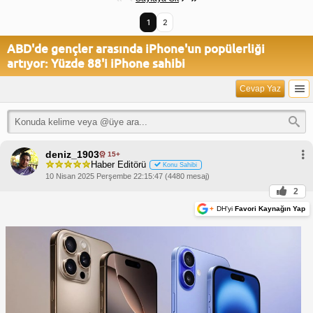
1
2
ABD'de gençler arasında iPhone'un popülerliği
artıyor: Yüzde 88'i iPhone sahibi
Cevap Yaz
deniz_1903
15+
Haber Editörü
Konu Sahibi
10 Nisan 2025 Perşembe 22:15:47 (4480 mesaj)
2
+
DH'yi
Favori Kaynağın Yap