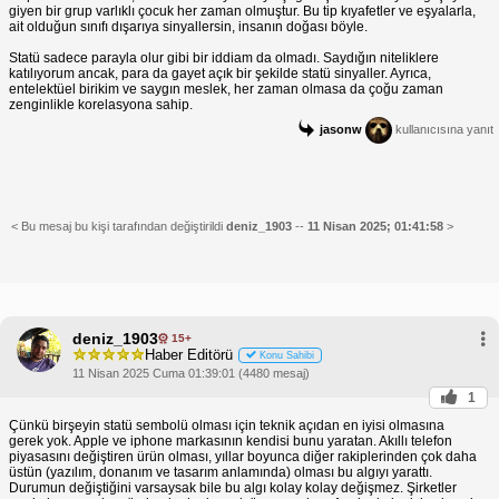
giyen bir grup varlıklı çocuk her zaman olmuştur. Bu tip kıyafetler ve eşyalarla,
ait olduğun sınıfı dışarıya sinyallersin, insanın doğası böyle.
Statü sadece parayla olur gibi bir iddiam da olmadı. Saydığın niteliklere
katılıyorum ancak, para da gayet açık bir şekilde statü sinyaller. Ayrıca,
entelektüel birikim ve saygın meslek, her zaman olmasa da çoğu zaman
zenginlikle korelasyona sahip.
jasonw
kullanıcısına yanıt
< Bu mesaj bu kişi tarafından değiştirildi
deniz_1903
--
11 Nisan 2025; 01:41:58
>
deniz_1903
15+
Haber Editörü
Konu Sahibi
11 Nisan 2025 Cuma 01:39:01 (4480 mesaj)
1
Çünkü birşeyin statü sembolü olması için teknik açıdan en iyisi olmasına
gerek yok. Apple ve iphone markasının kendisi bunu yaratan. Akıllı telefon
piyasasını değiştiren ürün olması, yıllar boyunca diğer rakiplerinden çok daha
üstün (yazılım, donanım ve tasarım anlamında) olması bu algıyı yarattı.
Durumun değiştiğini varsaysak bile bu algı kolay kolay değişmez. Şirketler