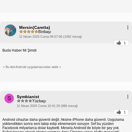
Mersin(Caretta)
Binbaşı
11 Nisan 2025 Cuma 08:57:06 (1082 mesaj)
1
Buda Haber Mi Şimdi
< Bu ileti Android uygulamasından atıldı >
Symbianist
S
Yüzbaşı
11 Nisan 2025 Cuma 10:41:29 (886 mesaj)
1
Android cihazlar daha güvenli değil. Aksine iPhone daha güvenli. Uygulama
yüklendikten sonra seni takip edip etmemesini soruyor. Sırf bu yüzden
Facebook milyarlarca dolar kaybetti. Mesela Android’de böyle bir şey yok.
Safari tarayıcı olarak izleme yapmaz. Ama Chrome yapar. Hatta masaüstü