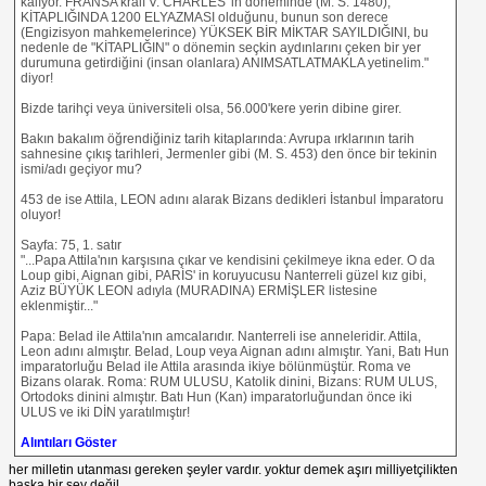
kalıyor. FRANSA kralı V. CHARLES' in döneminde (M. S. 1480),
KİTAPLIĞINDA 1200 ELYAZMASI olduğunu, bunun son derece
(Engizisyon mahkemelerince) YÜKSEK BİR MİKTAR SAYILDIĞINI, bu
nedenle de "KİTAPLIĞIN" o dönemin seçkin aydınlarını çeken bir yer
durumuna getirdiğini (insan olanlara) ANIMSATLATMAKLA yetinelim."
diyor!
Bizde tarihçi veya üniversiteli olsa, 56.000'kere yerin dibine girer.
Bakın bakalım öğrendiğiniz tarih kitaplarında: Avrupa ırklarının tarih
sahnesine çıkış tarihleri, Jermenler gibi (M. S. 453) den önce bir tekinin
ismi/adı geçiyor mu?
453 de ise Attila, LEON adını alarak Bizans dedikleri İstanbul İmparatoru
oluyor!
Sayfa: 75, 1. satır
"...Papa Attila'nın karşısına çıkar ve kendisini çekilmeye ikna eder. O da
Loup gibi, Aignan gibi, PARİS' in koruyucusu Nanterreli güzel kız gibi,
Aziz BÜYÜK LEON adıyla (MURADINA) ERMİŞLER listesine
eklenmiştir..."
Papa: Belad ile Attila'nın amcalarıdır. Nanterreli ise anneleridir. Attila,
Leon adını almıştır. Belad, Loup veya Aignan adını almıştır. Yani, Batı Hun
imparatorluğu Belad ile Attila arasında ikiye bölünmüştür. Roma ve
Bizans olarak. Roma: RUM ULUSU, Katolik dinini, Bizans: RUM ULUS,
Ortodoks dinini almıştır. Batı Hun (Kan) imparatorluğundan önce iki
ULUS ve iki DİN yaratılmıştır!
Alıntıları Göster
her milletin utanması gereken şeyler vardır. yoktur demek aşırı milliyetçilikten
başka bir şey değil