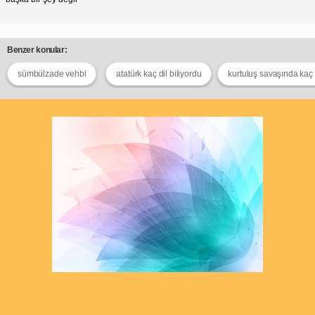
Benzer konular:
sümbülzade vehbi
atatürk kaç dil biliyordu
kurtuluş savaşında kaç 