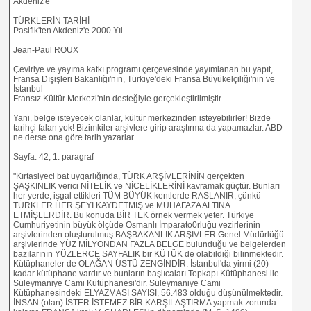
Akdeniz'e
TÜRKLERİN TARİHİ
Pasifik'ten Akdeniz'e 2000 Yıl
Jean-Paul ROUX
Çeviriye ve yayıma katkı programı çerçevesinde yayımlanan bu yapıt,
Fransa Dışişleri Bakanlığı'nın, Türkiye'deki Fransa Büyükelçiliği'nin ve
İstanbul
Fransız Kültür Merkezi'nin desteğiyle gerçekleştirilmiştir.
Yani, belge isteyecek olanlar, kültür merkezinden isteyebilirler! Bizde
tarihçi falan yok! Bizimkiler arşivlere girip araştırma da yapamazlar. ABD
ne derse ona göre tarih yazarlar.
Sayfa: 42, 1. paragraf
"Kırtasiyeci bat uygarlığında, TÜRK ARŞİVLERİNİN gerçekten
ŞAŞKINLIK verici NİTELİK ve NİCELİKLERİNİ kavramak güçtür. Bunları
her yerde, işgal ettikleri TÜM BÜYÜK kentlerde RASLANIR, çünkü
TÜRKLER HER ŞEYİ KAYDETMİŞ ve MUHAFAZA ALTINA
ETMİŞLERDİR. Bu konuda BİR TEK örnek vermek yeter. Türkiye
Cumhuriyetinin büyük ölçüde Osmanlı İmparato0rluğu vezirlerinin
arşivlerinden oluşturulmuş BAŞBAKANLIK ARŞİVLER Genel Müdürlüğü
arşivlerinde YÜZ MİLYONDAN FAZLA BELGE bulunduğu ve belgelerden
bazılarının YÜZLERCE SAYFALIK bir KÜTÜK de olabildiği bilinmektedir.
Kütüphaneler de OLAĞAN ÜSTÜ ZENGİNDİR. İstanbul'da yirmi (20)
kadar kütüphane vardır ve bunların başlıcaları Topkapı Kütüphanesi ile
Süleymaniye Cami Kütüphanesi'dir. Süleymaniye Cami
Kütüphanesindeki ELYAZMASI SAYISI, 56.483 olduğu düşünülmektedir.
İNSAN (olan) İSTER İSTEMEZ BİR KARŞILAŞTIRMA yapmak zorunda