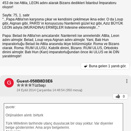
453 de ise Attila, LEON adını alarak Bizans dedikleri İstanbul İmparatoru
oluyor!
Sayfa: 75, 1. satır
"...Papa Attila'nın karşısına çıkar ve kendisini çekilmeye ikna eder. O da Loup
gibi, Aignan gibi, PARİS' in koruyucusu Nanterreli güzel kız gibi, Aziz BÜYÜK
LEON adıyla (MURADINA) ERMİŞLER listesine eklenmiştir..."
Papa: Belad ile Attila'nın amcalarıdır. Nanterreli ise anneleridir. Attila, Leon
adını almıştır. Belad, Loup veya Aignan adını almıştır. Yani, Batı Hun
imparatorluğu Belad ile Attila arasında ikiye bölünmüştür. Roma ve Bizans
olarak. Roma: RUM ULUSU, Katolik dinini, Bizans: RUM ULUS, Ortodoks
dinini almıştır. Batı Hun (Kan) imparatorluğundan önce iki ULUS ve iki DİN
yaratılmıştır!
Buna gelen
1 yanıtı gör.
Guest-058B8D3E6
G
Yüzbaşı
24 Eylül 2014 Çarşamba 14:48:54 (950 mesaj)
0
quote:
Orijinalden alıntı: birturk
Türk Milletinin tarihinde utanç duyulacak bir olay yoktur. Var diyenler
belge göstersinler. Ama arşiv belgelerini.