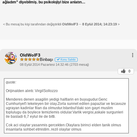
ağladım” diyebilmiş. bu psikolojiyi bize anlatın…
< Bu mesaj bu kişi tarafından değiştirildi
OldWolF3
--
8 Eylül 2014; 14:23:19
>
OldWolF3
Binbaşı
Konu Sahibi
08 Eylül 2014 Pazartesi 14:32:46 (2703 mesaj)
0
quote:
Orijinalden alıntı: VirgilSollozzo
Menderes denen asagilin yedigi haltlarin en buyugudur.Genc
Cumhuriyet'i lekeleyen bir olay.Zorla sunnet edilen papazlar ve tecavuze
ugrayan kadinlar filan da olmustur.Istanbul'daki son gayri muslim
toplulugu da boylece temizlemis oldular.Varlik vergisi,askale surgunleri
ile basladi 6,7 eylul ile de bitti.
Cok aci olaylar yasanmis gercekten.Olaylara birinci elden tanik olmus
insanlarla sohbet etmistim..rezil olaylar olmus