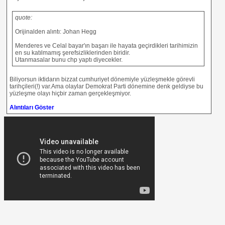
quote:
Orijinalden alıntı: Johan Hegg
Menderes ve Celal bayar'ın başarı ile hayata geçirdikleri tarihimizin
en su katılmamış şerefsizliklerinden biridir.
Utanmasalar bunu chp yaptı diyecekler.
Biliyorsun iktidarın bizzat cumhuriyet dönemiyle yüzleşmekle görevli
tarihçileri(!) var.Ama olaylar Demokrat Parti dönemine denk geldiyse bu
yüzleşme olayı hiçbir zaman gerçekleşmiyor.
Alıntıları Göster