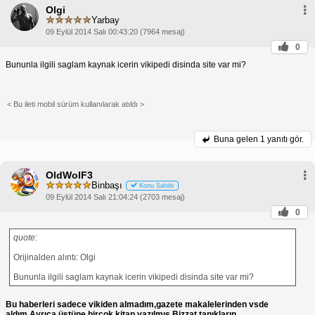
Olgi
Yarbay
09 Eylül 2014 Salı 00:43:20 (7964 mesaj)
0
Bununla ilgili saglam kaynak icerin vikipedi disinda site var mi?
< Bu ileti mobil sürüm kullanılarak atıldı >
Buna gelen
1 yanıtı gör.
OldWolF3
Binbaşı
Konu Sahibi
09 Eylül 2014 Salı 21:04:24 (2703 mesaj)
0
quote:
Orijinalden alıntı: Olgi
Bununla ilgili saglam kaynak icerin vikipedi disinda site var mi?
Bu haberleri sadece vikiden almadım,gazete makalelerinden vsde
aldım.Ayrıca üstüne birçok kitap yazılmış.Bizzat tanıkların