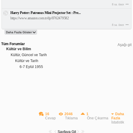
8 sa. önce
Harry Potter: Patronus Mini Projector Set : Pre...
https://www.amazon.com.tr/dp/0762479582
8 sa. önce
Tüm Forumlar
Aşağı git
Kültür ve Bilim
Kültür, Güncel ve Tarih
Kültür ve Tarih
6-7 Eylül 1955
16
2046
1
Daha
Cevap
Tıklama
Öne Çıkarma
Fazla
İstatistik
Sayfaya Git