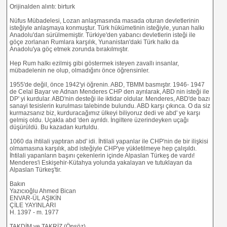
Orijinalden alıntı: birturk
Nüfus Mübadelesi, Lozan anlaşmasında masada oturan devletlerinin
isteğiyle anlaşmaya konmuştur. Türk hükümetinin isteğiyle, yunan halkı
Anadolu'dan sürülmemiştir. Türkiye'den yabancı devletlerin isteği ile
göçe zorlanan Rumlara karşılık, Yunanistan'daki Türk halkı da
Anadolu'ya göç etmek zorunda bırakılmıştır.
Hep Rum halkı ezilmiş gibi göstermek isteyen zavallı insanlar,
mübadelenin ne olup, olmadığını önce öğrensinler.
1955'de değil, önce 1942'yi öğrenin. ABD, TBMM basmıştır. 1946- 1947
de Celal Bayar ve Adnan Menderes CHP den ayrılarak, ABD nin isteği ile
DP' yi kurdular. ABD'nin desteği ile iktidar oldular. Menderes, ABD'de bazı
sanayi tesislerin kurulması talebinde bulundu. ABD karşı çıkınca. O da siz
kurmazsanız biz, kurduracağımız ülkeyi biliyoruz dedi ve abd' ye karşı
gelmiş oldu. Uçakla abd 'den ayrıldı. İngiltere üzerindeyken uçağı
düşürüldü. Bu kazadan kurtuldu.
1060 da ihtilali yaptıran abd' idi. İhtilali yapanlar ile CHP'nin de bir ilişkisi
olmamasına karşılık, abd isteğiyle CHP'ye yükletilmeye hep çalışıldı.
İhtilali yapanların başını çekenlerin içinde Alpaslan Türkeş de vardı!
Menderes'i Eskişehir-Kütahya yolunda yakalayan ve tutuklayan da
Alpaslan Türkeş'tir.
Bakın
Yazıcıoğlu Ahmed Bican
ENVAR-ÜL AŞIKİN
ÇİLE YAYINLARI
H. 1397 - m. 1977
TAKDİM ve TAKRİZ (Önsöz)