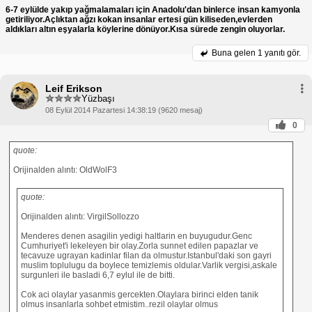
6-7 eylülde yakıp yağmalamaları için Anadolu'dan binlerce insan kamyonla
getiriliyor.Açlıktan ağzı kokan insanlar ertesi gün kiliseden,evlerden
aldıkları altın eşyalarla köylerine dönüyor.Kısa sürede zengin oluyorlar.
Buna gelen
1 yanıtı gör.
Leif Erikson
Yüzbaşı
08 Eylül 2014 Pazartesi 14:38:19 (9620 mesaj)
0
quote:
Orijinalden alıntı: OldWolF3
quote:
Orijinalden alıntı: VirgilSollozzo
Menderes denen asagilin yedigi haltlarin en buyugudur.Genc
Cumhuriyet'i lekeleyen bir olay.Zorla sunnet edilen papazlar ve
tecavuze ugrayan kadinlar filan da olmustur.Istanbul'daki son gayri
muslim toplulugu da boylece temizlemis oldular.Varlik vergisi,askale
surgunleri ile basladi 6,7 eylul ile de bitti.
Cok aci olaylar yasanmis gercekten.Olaylara birinci elden tanik
olmus insanlarla sohbet etmistim..rezil olaylar olmus