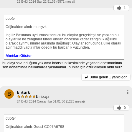
23 Eylül 2014 Salı 22:51:35 (5571 mesaj)
1
quote:
Orijinalden alıntı: mustyzk
İngiliz Basınının uydurması sonucu bu olaylar gerçekleşti ve yapılan bu
olaylar ile ne zenginler türedi ondan öncesine kadar zenginlik ağırlıklı
olarak gayrimüslimler arasında dağılmıştı.Olaylar sonucunda ülke olarak
ağır maddi yaptırımlar ödedik bu barbarlık yüzünden.
Alıntıları Göster
bu olayı savunduğum yok ama kıbrıs türk kesiminde yaşananlar,osmanlının
son döneminde balkanlarda yaşananlar...bunlar için özür dileyen oldu mu?
Buna gelen
1 yanıtı gör.
birturk
B
Binbaşı
24 Eylül 2014 Çarşamba 01:01:30 (1223 mesaj)
0
quote:
Orijinalden alıntı: Guest-CC07A6798