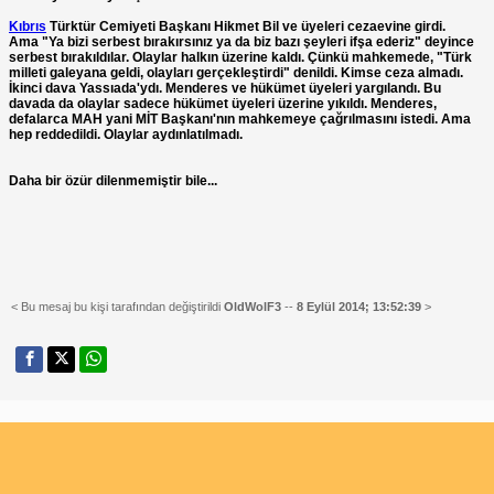
Kıbrıs
Türktür Cemiyeti Başkanı Hikmet Bil ve üyeleri cezaevine girdi.
Ama "Ya bizi serbest bırakırsınız ya da biz bazı şeyleri ifşa ederiz" deyince
serbest bırakıldılar. Olaylar halkın üzerine kaldı. Çünkü mahkemede, "Türk
milleti galeyana geldi, olayları gerçekleştirdi" denildi. Kimse ceza almadı.
İkinci dava Yassıada'ydı. Menderes ve hükümet üyeleri yargılandı. Bu
davada da olaylar sadece hükümet üyeleri üzerine yıkıldı. Menderes,
defalarca MAH yani MİT Başkanı'nın mahkemeye çağrılmasını istedi. Ama
hep reddedildi. Olaylar aydınlatılmadı.
Daha bir özür dilenmemiştir bile...
< Bu mesaj bu kişi tarafından değiştirildi
OldWolF3
--
8 Eylül 2014; 13:52:39
>