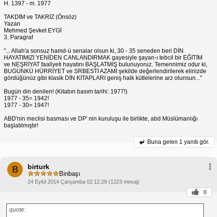
H. 1397 - m. 1977
TAKDİM ve TAKRİZ (Önsöz)
Yazan
Mehmed Şevket EYGİ
3. Paragraf
"... Allah'a sonsuz hamd-ü senalar olsun ki, 30 - 35 seneden beri DİN
HAYATIMIZI YENİDEN CANLANDIRMAK gayesiyle şayan-ı tebcil bir EĞİTİM
ve NEŞRİYAT faaliyeti hayatını BAŞLATMIŞ bulunuyoruz. Temennimiz odur ki,
BUGÜNKÜ HÜRRİYET ve SRBESTİ AZAMİ şekilde değerlendirilerek elinizde
gördüğünüz gibi klasik DİN KİTAPLARI geniş halk kütlelerine arz olunsun..."
Bugün din denilen! (Kitabın basım tarihi: 1977!)
1977 - 35= 1942!
1977 - 30= 1947!
ABD'nin meclisi basması ve DP' nin kuruluşu ile birlikte, abd Müslümanlığı
başlatılmıştır!
Buna gelen
1 yanıtı gör.
birturk
B
Binbaşı
24 Eylül 2014 Çarşamba 02:12:28 (1223 mesaj)
0
quote: