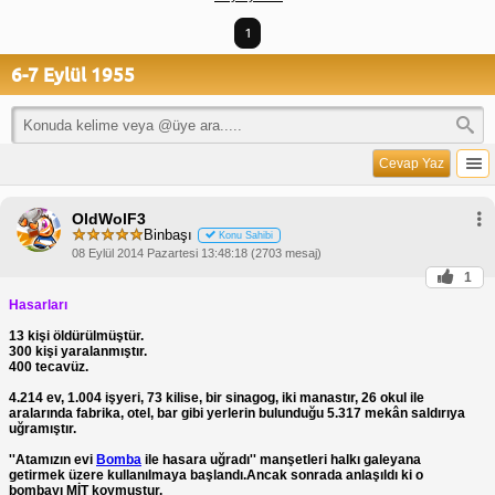
1
6-7 Eylül 1955
Cevap Yaz
OldWolF3
Binbaşı
Konu Sahibi
08 Eylül 2014 Pazartesi 13:48:18 (2703 mesaj)
1
Hasarları
13 kişi öldürülmüştür.
300 kişi yaralanmıştır.
400 tecavüz.
4.214 ev, 1.004 işyeri, 73 kilise, bir sinagog, iki manastır, 26 okul ile
aralarında fabrika, otel, bar gibi yerlerin bulunduğu 5.317 mekân saldırıya
uğramıştır.
''Atamızın evi
Bomba
ile hasara uğradı'' manşetleri halkı galeyana
getirmek üzere kullanılmaya başlandı.Ancak sonrada anlaşıldı ki o
bombayı MİT koymuştur.