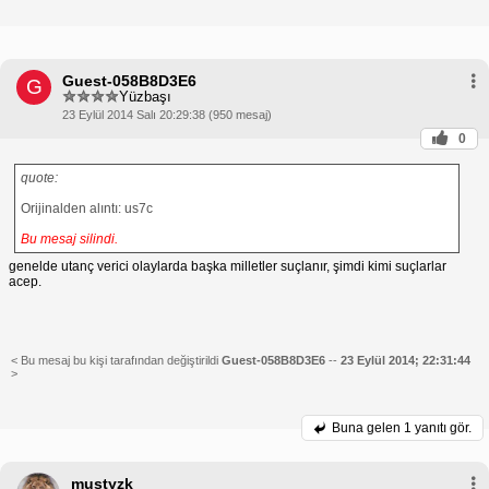
Guest-058B8D3E6
G
Yüzbaşı
23 Eylül 2014 Salı 20:29:38 (950 mesaj)
0
quote:
Orijinalden alıntı: us7c
Bu mesaj silindi.
genelde utanç verici olaylarda başka milletler suçlanır, şimdi kimi suçlarlar
acep.
< Bu mesaj bu kişi tarafından değiştirildi
Guest-058B8D3E6
--
23 Eylül 2014; 22:31:44
>
Buna gelen
1 yanıtı gör.
mustyzk