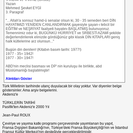
Yazan
Mehmed Şevket EYGİ
3. Paragraf
"... Allah'a sonsuz hamd-ü senalar olsun ki, 30 - 35 seneden beri DİN
HAYATIMIZI YENİDEN CANLANDIRMAK gayesiyle şayan-ı tebcil bir
EĞİTİM ve NEŞRİYAT faaliyeti hayatını BAŞLATMIŞ bulunuyoruz.
Temennimiz odur ki, BUGÜNKÜ HÜRRİYET ve SRBESTİ AZAMİ şekilde
değerlendirilerek elinizde gördüğünüz gibi klasik DİN KİTAPLARI geniş
halk kütlelerine arz olunsun..."
Bugün din denilen! (Kitabın basım tarihi: 1977!)
1977 - 35= 1942!
1977 - 30= 1947!
ABD'nin meclisi basması ve DP' nin kuruluşu ile birlikte, abd
Müslümanlığı başlatılmıştır!
Alıntıları Göster
Türk Milletinin tarihinde utanç duyulacak bir olay yoktur. Var diyenler belge
göstersinler. Ama arşiv belgelerini.
Akdeniz'e
TÜRKLERİN TARİHİ
Pasifik'ten Akdeniz'e 2000 Yıl
Jean-Paul ROUX
Çeviriye ve yayıma katkı programı çerçevesinde yayımlanan bu yapıt,
Fransa Dışişleri Bakanlığı'nın, Türkiye'deki Fransa Büyükelçiliği'nin ve İstanbul
Fransız Kültür Merkezi'nin desteğiyle gerçekleştirilmiştir.