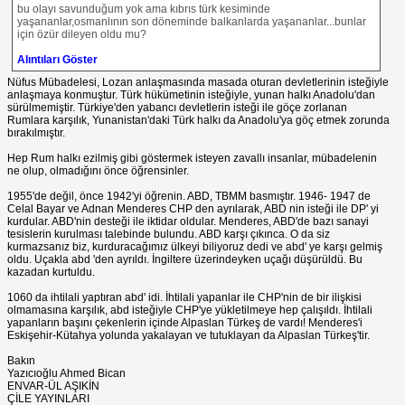
bu olayı savunduğum yok ama kıbrıs türk kesiminde
yaşananlar,osmanlının son döneminde balkanlarda yaşananlar...bunlar
için özür dileyen oldu mu?
Alıntıları Göster
Nüfus Mübadelesi, Lozan anlaşmasında masada oturan devletlerinin isteğiyle
anlaşmaya konmuştur. Türk hükümetinin isteğiyle, yunan halkı Anadolu'dan
sürülmemiştir. Türkiye'den yabancı devletlerin isteği ile göçe zorlanan
Rumlara karşılık, Yunanistan'daki Türk halkı da Anadolu'ya göç etmek zorunda
bırakılmıştır.
Hep Rum halkı ezilmiş gibi göstermek isteyen zavallı insanlar, mübadelenin
ne olup, olmadığını önce öğrensinler.
1955'de değil, önce 1942'yi öğrenin. ABD, TBMM basmıştır. 1946- 1947 de
Celal Bayar ve Adnan Menderes CHP den ayrılarak, ABD nin isteği ile DP' yi
kurdular. ABD'nin desteği ile iktidar oldular. Menderes, ABD'de bazı sanayi
tesislerin kurulması talebinde bulundu. ABD karşı çıkınca. O da siz
kurmazsanız biz, kurduracağımız ülkeyi biliyoruz dedi ve abd' ye karşı gelmiş
oldu. Uçakla abd 'den ayrıldı. İngiltere üzerindeyken uçağı düşürüldü. Bu
kazadan kurtuldu.
1060 da ihtilali yaptıran abd' idi. İhtilali yapanlar ile CHP'nin de bir ilişkisi
olmamasına karşılık, abd isteğiyle CHP'ye yükletilmeye hep çalışıldı. İhtilali
yapanların başını çekenlerin içinde Alpaslan Türkeş de vardı! Menderes'i
Eskişehir-Kütahya yolunda yakalayan ve tutuklayan da Alpaslan Türkeş'tir.
Bakın
Yazıcıoğlu Ahmed Bican
ENVAR-ÜL AŞIKİN
ÇİLE YAYINLARI