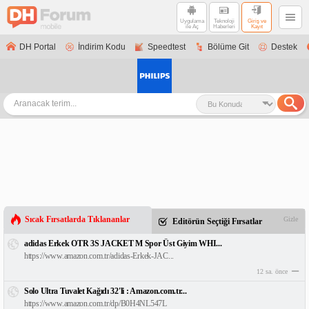
Uygulama
Teknoloji
Giriş ve
ile Aç
Haberleri
Kayıt
DH Portal
İndirim Kodu
Speedtest
Bölüme Git
Destek
Sıcak Fırsatlarda Tıklananlar
Gizle
Editörün Seçtiği Fırsatlar
adidas Erkek OTR 3S JACKET M Spor Üst Giyim WHI...
https://www.amazon.com.tr/adidas-Erkek-JAC...
12 sa. önce
Solo Ultra Tuvalet Kağıdı 32'li : Amazon.com.tr...
https://www.amazon.com.tr/dp/B0H4NL547L