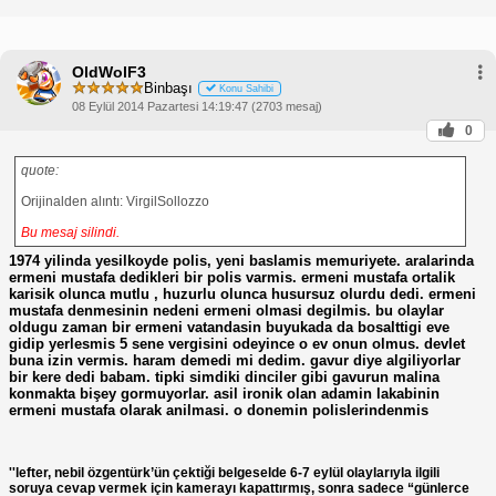
OldWolF3
Binbaşı
Konu Sahibi
08 Eylül 2014 Pazartesi 14:19:47 (2703 mesaj)
0
quote:
Orijinalden alıntı: VirgilSollozzo
Bu mesaj silindi.
1974 yilinda yesilkoyde polis, yeni baslamis memuriyete. aralarinda
ermeni mustafa dedikleri bir polis varmis. ermeni mustafa ortalik
karisik olunca mutlu , huzurlu olunca husursuz olurdu dedi. ermeni
mustafa denmesinin nedeni ermeni olmasi degilmis. bu olaylar
oldugu zaman bir ermeni vatandasin buyukada da bosalttigi eve
gidip yerlesmis 5 sene vergisini odeyince o ev onun olmus. devlet
buna izin vermis. haram demedi mi dedim. gavur diye algiliyorlar
bir kere dedi babam. tipki simdiki dinciler gibi gavurun malina
konmakta bişey gormuyorlar. asil ironik olan adamin lakabinin
ermeni mustafa olarak anilmasi. o donemin polislerindenmis
''lefter, nebil özgentürk’ün çektiği belgeselde 6-7 eylül olaylarıyla ilgili
soruya cevap vermek için kamerayı kapattırmış, sonra sadece “günlerce