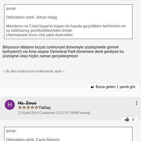
quote:
Orijinalden alıntı: Johan Hegg
Menderes ve Celal bayar'ın başarı ile hayata geçirdikleri tarihimizin en
su katılmamış şerefsizliklerinden biridir.
Utanmasalar bunu chp yaptı diyecekler.
Biliyorsun iktidarın bizzat cumhuriyet dönemiyle yüzleşmekle görevli
tarihçileri(!) var.Ama olaylar Demokrat Parti dönemine denk geldiyse bu
yüzleşme olayı hiçbir zaman gerçekleşmiyor.
< Bu ileti mobil sürüm kullanılarak atıldı >
Buna gelen
1 yanıtı gör.
Hz. Zeus
H
Yarbay
13 Eylül 2014 Cumartesi 12:57:07 (6958 mesaj)
0
quote:
Orijinalden alıntı: Canis Majoris