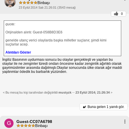
Binbaşı
23 Eylül 2014 Salı 21:26:01 (3543 mesaj)
0
quote:
Orijinalden alıntı: Guest-058B8D3E6
genelde utanç verici olaylarda başka milletler suçlanır, şimdi kimi
suçlarlar acep.
Alıntıları Göster
İngiliz Basınının uydurması sonucu bu olaylar gerçekleşti ve yapılan bu
olaylar ile ne zenginler türedi ondan öncesine kadar zenginlik ağırlıklı olarak
gayrimüslimler arasında dağılmıştı.Olaylar sonucunda ülke olarak ağır maddi
yaptırımlar ödedik bu barbarlık yüzünden.
< Bu mesaj bu kişi tarafından değiştirildi
mustyzk
--
23 Eylül 2014; 21:26:34
>
Buna gelen
1 yanıtı gör.
Guest-CC07A6798
G
Binbaşı