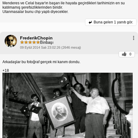
Menderes ve Celal bayar'ın başarı ile hayata geçirdikleri tarihimizin en su
katılmamış şerefsizliklerinden biridir.
Utanmasalar bunu chp yaptı diyecekler.
Buna gelen
1 yanıtı gör.
FrederikChopin
Binbaşı
09 Eylül 2014 Salı 23:02:26 (2646 mesaj)
0
Arkadaşlar bu fotoğraf gerçek mi kanım dondu.
+18