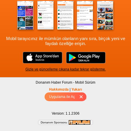
Mobil tarayıcınız ile mümkün olanların yanı sıra, birçok yeni ve
faydalı özelliğe erişin.
Gizle ve güncelleme çıkana kadar tekrar gösterme.
Donanım Haber Forum - Mobil Sürüm
Hakkımızda
|
Yukarı
Uygulama ile Aç
Tam sürüm için Tıklayınız
Version: 1.1.2306
Donanım Sponsoru: