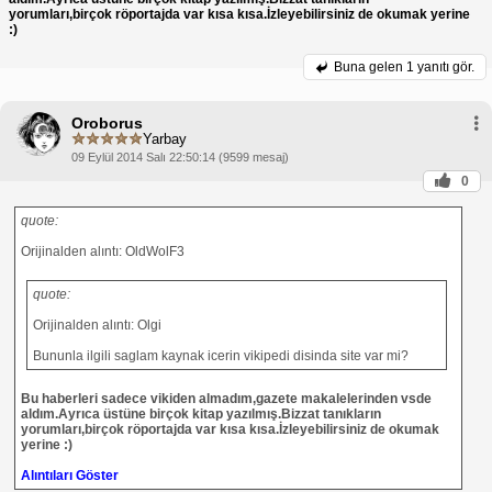
yorumları,birçok röportajda var kısa kısa.İzleyebilirsiniz de okumak yerine
:)
Buna gelen
1 yanıtı gör.
Oroborus
Yarbay
09 Eylül 2014 Salı 22:50:14 (9599 mesaj)
0
quote:
Orijinalden alıntı: OldWolF3
quote:
Orijinalden alıntı: Olgi
Bununla ilgili saglam kaynak icerin vikipedi disinda site var mi?
Bu haberleri sadece vikiden almadım,gazete makalelerinden vsde
aldım.Ayrıca üstüne birçok kitap yazılmış.Bizzat tanıkların
yorumları,birçok röportajda var kısa kısa.İzleyebilirsiniz de okumak
yerine :)
Alıntıları Göster