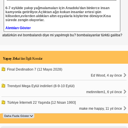
6-7 eylülde yakıp yağmalamaları için Anadolu'dan binlerce insan
kamyonla getiriliyor.Açlıktan ağzı kokan insanlar ertesi gün
kiliseden,evlerden aldıkları altın eşyalarla köylerine dönüyor.Kısa
sürede zengin oluyorlar.
Alıntıları Göster
atatürkün evi bombalandı diye mi yapılmıştı bu? bombalayanlar türktü galiba?
Yapay Zeka
’dan İlgili Konular
Final Destination 7 (12 Mayıs 2028)
Ed Wood, 4 ay önce
Trendyol Mega Eylül indirileri (8-9-10 Eylül)
metinnitem1, 6 yıl önce
Türkiye İnterneti 22 Yaşında [12 Nisan 1993]
make me happy, 11 yıl önce