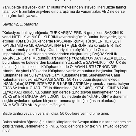
Yani, belge isteyecek olanlar, kültür merkezinden isteyebilirler! Bizde tarihçi
falan yok! Bizimkiler arşivlere girip araştırma da yapamazlar. ABD ne derse
ona göre tarih yazarlar.
Sayfa: 42, 1. paragraf
"Kırtasiyeci bat uygarlığında, TÜRK ARŞİVLERİNİN gerçekten ŞAŞKINLIK
verici NİTELİK ve NİCELİKLERİNİ kavramak güçtür. Bunları her yerde, işgal
ettikleri TÜM BÜYÜK kentlerde RASLANIR, çünkü TÜRKLER HER ŞEYİ
KAYDETMİŞ ve MUHAFAZA ALTINA ETMİŞLERDİR. Bu konuda BİR TEK
örnek vermek yeter. Türkiye Cumhuriyetinin büyük ölçüde Osmanlı
İmparato0rluğu vezirlerinin arşivlerinden oluşturulmuş BAŞBAKANLIK
ARŞİVLER Genel Müdürlüğü arşivlerinde YÜZ MİLYONDAN FAZLA BELGE
bulunduğu ve belgelerden bazılarının YÜZLERCE SAYFALIK bir KÜTÜK de
olabildiği bilinmektedir. Kütüphaneler de OLAĞAN ÜSTÜ ZENGİNDİR.
İstanbul'da yirmi (20) kadar kütüphane vardır ve bunların başlıcaları Topkapı
Kütüphanesi ile Süleymaniye Cami Kütüphanesi'dir. Süleymaniye Cami
Kütüphanesindeki ELYAZMASI SAYISI, 56.483 olduğu düşünülmektedir.
İNSAN (olan) İSTER İSTEMEZ BİR KARŞILAŞTIRMA yapmak zorunda kalıyor.
FRANSA kralı V. CHARLES' in döneminde (M. S. 1480), KİTAPLIĞINDA 1200
ELYAZMASI olduğunu, bunun son derece (Engizisyon mahkemelerince)
YÜKSEK BİR MİKTAR SAYILDIĞINI, bu nedenle de "KİTAPLIĞIN" o dönemin
seçkin aydınlarını çeken bir yer durumuna getirdiğini (insan olanlara)
ANIMSATLATMAKLA yetinelim." diyor!
Bizde tarihçi veya üniversiteli olsa, 56.000'kere yerin dibine girer.
Bakın bakalım öğrendiğiniz tarih kitaplarında: Avrupa ırklarının tarih sahnesine
çıkış tarihleri, Jermenler gibi (M. S. 453) den önce bir tekinin ismi/adı geçiyor
mu?