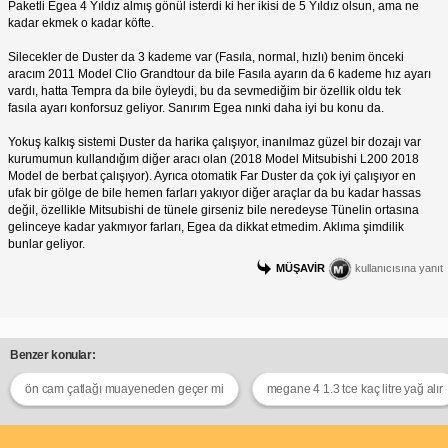
Paketli Egea 4 Yıldız almış gönül isterdi ki her ikisi de 5 Yıldız olsun, ama ne
kadar ekmek o kadar köfte.
Silecekler de Duster da 3 kademe var (Fasıla, normal, hızlı) benim önceki
aracım 2011 Model Clio Grandtour da bile Fasıla ayarın da 6 kademe hız ayarı
vardı, hatta Tempra da bile öyleydi, bu da sevmediğim bir özellik oldu tek
fasıla ayarı konforsuz geliyor. Sanırım Egea nınki daha iyi bu konu da.
Yokuş kalkış sistemi Duster da harika çalışıyor, inanılmaz güzel bir dozajı var
kurumumun kullandığım diğer aracı olan (2018 Model Mitsubishi L200 2018
Model de berbat çalışıyor). Ayrıca otomatik Far Duster da çok iyi çalışıyor en
ufak bir gölge de bile hemen farları yakıyor diğer araçlar da bu kadar hassas
değil, özellikle Mitsubishi de tünele girseniz bile neredeyse Tünelin ortasına
gelinceye kadar yakmıyor farları, Egea da dikkat etmedim. Aklıma şimdilik
bunlar geliyor.
MÜŞAVİR
kullanıcısına yanıt
Benzer konular:
ön cam çatlağı muayeneden geçer mi
megane 4 1.3 tce kaç litre yağ alır