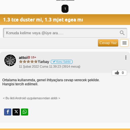
1
1.3 tce duster mi, 1.3 mjet egea mı
Cevap Yaz
attci
15+
Yarbay
Konu Sahibi
11 Şubat 2022 Cuma 11:39:23 (3914 mesaj)
0
Ortalama kullanımda, genel ihtiyaçlara cevap verecek şekilde.
Hangisi tercih edilmeli.
< Bu ileti Android uygulamasından atıldı >