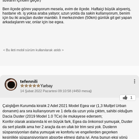
suvların içinden geçer)
Ben ilçede görev yapıyorum mesela, evim de ilçede. Haftaiçi büyük alışveriş,
hastane vb. iş yoksa araba yatıyor, uzun yolda da sakin kullanıyorum, benim
için bu iki araçtan duster mantıklı. İl merkezinden (50km) günlük git gel yapan
arkadaşlarım var, onlar için ise egea.
< Bu ileti mobil sürüm kullanılarak atıldı >
tefennili
Yarbay
14 Şubat 2022 Pazartesi 09:10:58 (4450 mesaj)
1
Çalıştığım Kurumda kiralık 2 Adet 2021 Model Egea var (1,3 Multjet Urban
donanım) ara sıra kullanıyorum ve 1 defa da uzun yola çıktım, sahibi olduğum
Dacia Duster (2019 Model 1.0 TCe) ile mukayese edersem;
Konfor olarak aralarında ki en büyük fark, Egea da önkonsol yumuşak, Duster
da sert plastik ama her 2 araçta da en ufak bir trim sesi yok. Dusterın
süspansiyonları daha yumuşak ve konforlu ve engellerden geçerken
kesinlikle süspansiyonların absorbe etmesi daha iyi. Ama bunun eksi yönü