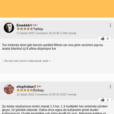
Emekkk
10+
Yarbay
12 Şubat 2022 Cumartesi 10:10:36 (7166 mesaj)
0
Tce motorda dizel gibi benzin partikül filtresi var ona göre secimini yap bu
arada İstanbul içi 8 altına düşmüyor tce
< Bu ileti mini sürüm kullanılarak atıldı >
elophidae
10+
Binbaşı
12 Şubat 2022 Cumartesi 10:30:43 (5157 mesaj)
1
Şu kadar söylüyorum motor olarak 1.3 tce, 1.3 multijetin her anlamda içinden
geçer, 10 gömlek üstünde. Daha önce egea da kullandım şimdi duster
kullanıyorum. Duster kesinlikle çok daha keyifli bir araç. Malzeme kalitesi vs