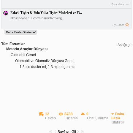
15 sa. önce
Erkek Tişört & Polo Yaka Tişört Modelleri ve Fi...
https://www.n11.com/urun/defacto-reg...
3 yıl önce
Tüm Forumlar
Aşağı git
Motorlu Araçlar Dünyası
Otomobil Genel
Otomobil ve Otomotiv Dünyası Genel
1.3 tce duster mi, 1.3 mjet egea mı
12
8433
0
Daha
Cevap
Tıklama
Öne Çıkarma
Fazla
İstatistik
Sayfaya Git