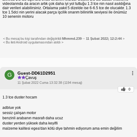
videolarında da aracın artık çok daha iyi yol tuttuğu 1.3 tce nin nasıl asıldığına
dair verileri alabilirsiniz. Ortalama yakıt 5 dizelde ise 6-6.5 tce de olucaktır. 1.3
tce 1.5dci nin yerini alacak parça işcilik onarım bilinirlik seviyesi ile önümüz
10 senenin motoru
< Bu mesaj bu kişi tarafından değiştirildi
Mhmmd.239
--
11 Şubat 2022; 12:2:44
>
< Bu ileti Android uygulamasından atıldı >
Guest-DD61D2951
G
Çavuş
11 Şubat 2022 Cuma 13:32:38 (1194 mesaj)
0
1.3 tce duster hocam
adblue yok
sessiz çalışan motor
benzinli arabanın masrafı daha ucuz
duster yerden yüksek daha keyifli
malzeme kalitesi egea'dan kötü diye tahmin ediyorum ama emin değilim