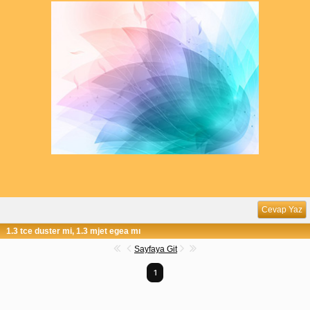
Cevap Yaz
1.3 tce duster mi, 1.3 mjet egea mı
Sayfaya Git
1