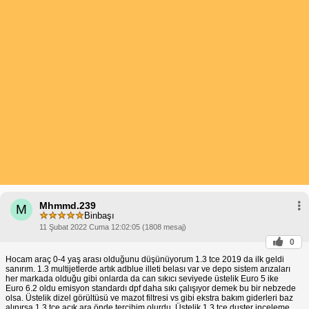
Mhmmd.239
M
Binbaşı
11 Şubat 2022 Cuma 12:02:05 (1808 mesaj)
0
Hocam araç 0-4 yaş arası olduğunu düşünüyorum 1.3 tce 2019 da ilk geldi
sanırım. 1.3 multijetlerde artık adblue illeti belası var ve depo sistem arızaları
her markada olduğu gibi onlarda da can sıkıcı seviyede üstelik Euro 5 ike
Euro 6.2 oldu emisyon standardı dpf daha sıkı çalışıyor demek bu bir nebzede
olsa. Üstelik dizel görültüsü ve mazot filtresi vs gibi ekstra bakım giderleri baz
alınırsa 1.3 tce açık ara önde tercihim olurdu. Üstelik 1.3 tce duster inceleme