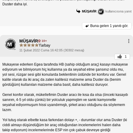
Duster daha iyi.
MÜŞAVİR
kullanıcısına yanıt
Buna gelen
1 yanıtı gör.
MÜŞAVİR
10+
Yarbay
11 Şubat 2022 Cuma 16:42:05 (30302 mesaj)
1
Mukayese ederken Egea tarafında HB (sahip olduğum araç) kasayı mukayese
ediyorum ve bilmiyorum hiç kullanma ya da seyahat etme şansınız oldu mu,
yol sesi, rüzgar sesi gibi konularda beklentinin üstünde bir konforu var. Genel
kalite olarak da iki araç da zaten kalitesiz malzeme ama Duster da (benim
gördüğüm) kullanılan malzeme daha basit, daha kalitesiz duruyor.
Genel konfor olarak, mükellefimin Duster aracı ile kısa da olsa (önceki kasaydı
sanırım, 4-5 yıl oldu çünkü) bir yolculuk yapmıştım ve sanki kamyonette
seyahat ediyormuşum hissi uyandırmıştı, şirket aracı olduğunu da söylemem
lazım.
Yol tutuş olarak elbette kasa farkından dolayı +, - durumlar olur ama Duster (ki
ciddi almayı düşündüğüm bir araç olduğundan incelemelerini halen daha
takip ediyorum) incelemelerinde ESP nin çok çabuk devreye girdiği