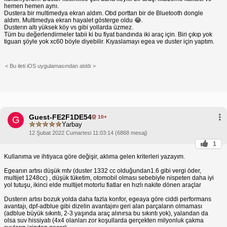
hemen hemen aynı.
Dustera bir multimedya ekran aldım. Obd porttan bir de Bluetooth dongle
aldım. Multimedya ekran hayalet gösterge oldu 😂.
Dusterın altı yüksek köy vs gibi yollarda üzmez.
Tüm bu değerlendirmeler tabii ki bu fiyat bandında iki araç için. Biri çıkıp yok
tiguan şöyle yok xc60 böyle diyebilir. Kıyaslamayı egea ve duster için yaptım.
< Bu ileti iOS uygulamasından atıldı >
Guest-FE2F1DE54
10+
G
Yarbay
12 Şubat 2022 Cumartesi 11:03:14 (6868 mesaj)
1
Kullanıma ve ihtiyaca göre değişir, aklıma gelen kriterleri yazayım.
Egeanın artısı düşük mtv (duster 1332 cc olduğundan1.6 gibi vergi öder,
multijet 1248cc) , düşük tüketim, otomobil olması sebebiyle nispeten daha iyi
yol tutuşu, ikinci elde multijet motorlu fiatlar en hızlı nakite dönen araçlar
Dusterın artısı bozuk yolda daha fazla konfor, egeaya göre ciddi performans
avantajı, dpf-adblue gibi dizelin avantajını geri alan parçaların olmaması
(adblue büyük sıkıntı, 2-3 yaşında araç alınırsa bu sıkıntı yok), yalandan da
olsa suv hissiyatı (4x4 olanları zor koşullarda gerçekten milyonluk çakma