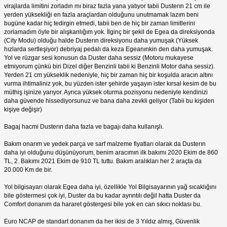
virajlarda limitini zorladın mı biraz fazla yana yatıyor tabii Dusterın 21 cm ile
yerden yüksekliği en fazla araçlardan olduğunu unutmamak lazım beni
bugüne kadar hiç tedirgin etmedi, tabii ben de hiç bir zaman limitlerini
zorlamadım öyle bir alışkanlığım yok. İlginç bir şekil de Egea da direksiyonda
(City Modu) olduğu halde Dusterın direksiyonu daha yumuşak (Yüksek
hızlarda sertleşiyor) debriyaj pedalı da keza Egeanınkin den daha yumuşak.
Yol ve rüzgar sesi konusun da Duster daha sessiz (Motoru mukayese
etmiyorum çünkü biri Dizel diğer Benzinli tabii ki Benzinli Motor daha sessiz).
Yerden 21 cm yükseklik nedeniyle, hiç bir zaman hiç bir koşulda aracın altını
vurma ihtimaliniz yok, bu yüzden ister şehirde yaşayın ister kırsal kesim de bu
müthiş işinize yarıyor. Ayrıca yüksek oturma pozisyonu nedeniyle kendinizi
daha güvende hissediyorsunuz ve bana daha zevkli geliyor (Tabii bu kişiden
kişiye değişir)
Bagaj hacmi Dusterın daha fazla ve bagajı daha kullanışlı.
Bakım onarım ve yedek parça ve sarf malzeme fiyatları olarak da Dusterın
daha iyi olduğunu düşünüyorum, benim aracımın ilk bakımı 2020 Ekim de 860
TL, 2. Bakımı 2021 Ekim de 910 TL tuttu. Bakım aralıkları her 2 araçta da
20.000 Km de bir.
Yol bilgisayarı olarak Egea daha iyi, özellikle Yol Bilgisayarının yağ sıcaklığını
bile göstermesi çok iyi, Duster da bu kadar ayrıntılı değil hatta Duster da
Comfort donanım da hararet göstergesi bile yok en can sıkıcı noktası bu.
Euro NCAP de standart donanım da her ikisi de 3 Yıldız almış, Güvenlik