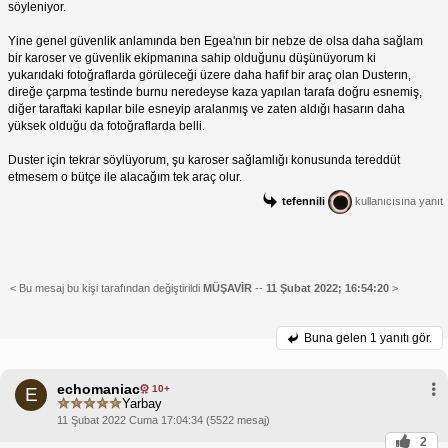
söyleniyor.
Yine genel güvenlik anlamında ben Egea'nın bir nebze de olsa daha sağlam
bir karoser ve güvenlik ekipmanına sahip olduğunu düşünüyorum ki
yukarıdaki fotoğraflarda görüleceği üzere daha hafif bir araç olan Dusterın,
direğe çarpma testinde burnu neredeyse kaza yapılan tarafa doğru esnemiş,
diğer taraftaki kapılar bile esneyip aralanmış ve zaten aldığı hasarın daha
yüksek olduğu da fotoğraflarda belli.
Duster için tekrar söylüyorum, şu karoser sağlamlığı konusunda tereddüt
etmesem o bütçe ile alacağım tek araç olur.
tefennili
kullanıcısına yanıt
< Bu mesaj bu kişi tarafından değiştirildi
MÜŞAVİR
--
11 Şubat 2022; 16:54:20
>
Buna gelen
1 yanıtı gör.
echomaniac
10+
E
Yarbay
11 Şubat 2022 Cuma 17:04:34 (5522 mesaj)
2