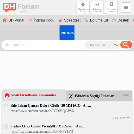
Uygulama
Teknoloji
Giriş ve
ile Aç
Haberleri
Kayıt
DH Portal
İndirim Kodu
Speedtest
Bölüme Git
Destek
Sıcak Fırsatlarda Tıklananlar
Gizle
Editörün Seçtiği Fırsatlar
Brio Takım Çantası Dolu 3 Gözlü 420 MM ECO : Am...
https://www.amazon.com.tr/dp/B0DJBQGPSX
15 sa. önce
Scrikss Office Comet Versatil 0.7 Mm Siyah : Am...
https://www.amazon.com.tr/dp/B0FN87YLY3