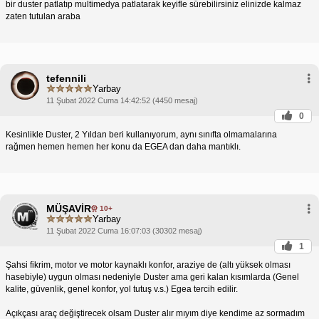
bir duster patlatıp multimedya patlatarak keyifle sürebilirsiniz elinizde kalmaz
zaten tutulan araba
tefennili
Yarbay
11 Şubat 2022 Cuma 14:42:52 (4450 mesaj)
0
Kesinlikle Duster, 2 Yıldan beri kullanıyorum, aynı sınıfta olmamalarına
rağmen hemen hemen her konu da EGEA dan daha mantıklı.
MÜŞAVİR
10+
Yarbay
11 Şubat 2022 Cuma 16:07:03 (30302 mesaj)
1
Şahsi fikrim, motor ve motor kaynaklı konfor, araziye de (altı yüksek olması
hasebiyle) uygun olması nedeniyle Duster ama geri kalan kısımlarda (Genel
kalite, güvenlik, genel konfor, yol tutuş v.s.) Egea tercih edilir.
Açıkçası araç değiştirecek olsam Duster alır mıyım diye kendime az sormadım