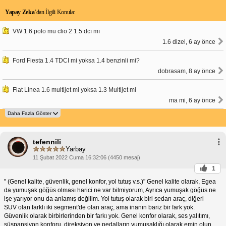
Yapay Zeka
’dan İlgili Konular
VW 1.6 polo mu clio 2 1.5 dcı mı
1.6 dizel, 6 ay önce
Ford Fiesta 1.4 TDCI mi yoksa 1.4 benzinli mi?
dobrasam, 8 ay önce
Fiat Linea 1.6 multijet mi yoksa 1.3 Multijet mi
ma mi, 6 ay önce
tefennili
Yarbay
11 Şubat 2022 Cuma 16:32:06 (4450 mesaj)
1
" (Genel kalite, güvenlik, genel konfor, yol tutuş v.s.)" Genel kalite olarak, Egea
da yumuşak göğüs olması harici ne var bilmiyorum, Ayrıca yumuşak göğüs ne
işe yarıyor onu da anlamış değilim. Yol tutuş olarak biri sedan araç, diğeri
SUV olan farklı iki segment'de olan araç, ama inanın bariz bir fark yok.
Güvenlik olarak birbirlerinden bir farkı yok. Genel konfor olarak, ses yalıtımı,
süspansiyon konforu, direksiyon ve pedalların yumuşaklığı olarak emin olun