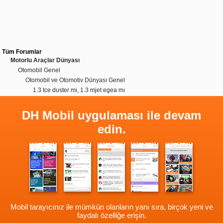
Tüm Forumlar
Motorlu Araçlar Dünyası
Otomobil Genel
Otomobil ve Otomotiv Dünyası Genel
1.3 tce duster mi, 1.3 mjet egea mı
DH Mobil uygulaması ile devam
edin.
Mobil tarayıcınız ile mümkün olanların yanı sıra, birçok yeni ve
faydalı özelliğe erişin.