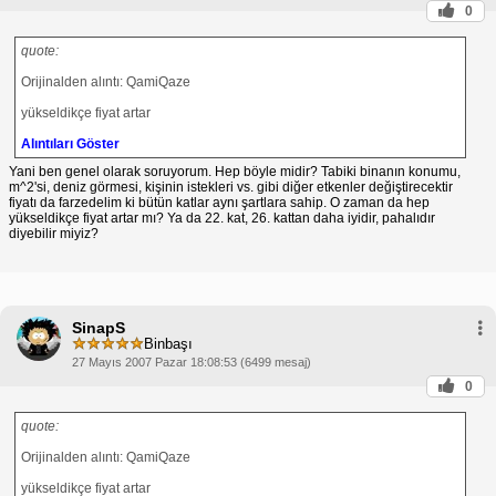
0
quote:
Orijinalden alıntı: QamiQaze
yükseldikçe fiyat artar
Alıntıları Göster
Yani ben genel olarak soruyorum. Hep böyle midir? Tabiki binanın konumu,
m^2'si, deniz görmesi, kişinin istekleri vs. gibi diğer etkenler değiştirecektir
fiyatı da farzedelim ki bütün katlar aynı şartlara sahip. O zaman da hep
yükseldikçe fiyat artar mı? Ya da 22. kat, 26. kattan daha iyidir, pahalıdır
diyebilir miyiz?
SinapS
Binbaşı
27 Mayıs 2007 Pazar 18:08:53 (6499 mesaj)
0
quote:
Orijinalden alıntı: QamiQaze
yükseldikçe fiyat artar