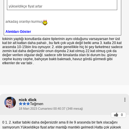
yükseldikçe fiyat artar
arkadaş orantıyı kurmuş
Alıntıları Göster
tokinin yaptığı konutlarda daire tiplerinin aynı olduğunu varsayarsan her üst
kat bir alt kattan daha pahalı , bu fark çok uçuk değil belki ama 3. katla 20.kat
arasında 10-15bin lira oynuyor. 2. elde genellikle hiç bi şey farketmez sadece
zemin kat daha değersizdir onun dışında 2.kat olmuş 22.kat olmuş çok da
değer verilen olgular değl. sadece sıfır binalarda olan bi durum bu. güney
cephe kuzey cephe, bahçeye baktı bakmadı, havuz gördü görmedi gibi
etkenler de var tabi .
nick dick
Teğmen
18 Mart 2023 Cumartesi 00:40:37 (348 mesaj)
0
0 1. 2. katlar tabiki daha değersizdir ama 8 ile 9 arasında bir fark olacağını
samıyorum.Yükseldikçe fiyat artar mantığı mantıklı gelmedi.Hatta çok yüksek