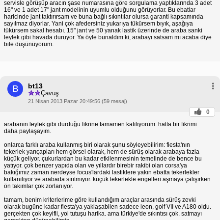
servisle görüşüp aracın şase numarasına göre sorgulama yaptıklarında 3 adet
16" ve 1 adet 17" jant modelinin uyumlu olduğunu görüyorlar. Bu ebatlar
haricinde jant taktırırsam ve buna bağlı sıkıntılar olursa garanti kapsamında
sayılmaz diyorlar. Yani çok afedersiniz yukarıya tükürsem bıyık, aşağıya
tükürsem sakal hesabı. 15" jant ve 50 yanak lastik üzerinde de araba sanki
leylek gibi havada duruyor. Ya öyle bunaldım ki, arabayı satsam mı acaba diye
bile düşünüyorum.
bt13
B
Çavuş
21 Nisan 2013 Pazar 20:49:56 (59 mesaj)
0
arabanın leylek gibi durduğu fikrine tamamen katılıyorum. hatta bir fikrimi
daha paylaşayım.
onlarca farklı araba kullanmış biri olarak şunu söyleyebilirim: fiesta'nın
tekerlek yarıçapları hem görsel olarak, hem de sürüş olarak arabaya fazla
küçük geliyor. çukurlardan bu kadar etkilenmesinin temelinde de bence bu
yatıyor. çok benzer yapıda olan ve yıllardır birebir rakibi olan corsa'ya
bakığımız zaman nerdeyse focus'lardaki lastiklere yakın ebatta tekerlekler
kullanılıyor ve arabada sırıtmıyor. küçük tekerlekle engelleri aşmaya çalışırken
ön takımlar çok zorlanıyor.
tamam, benim kriterlerime göre kullandığım araçlar arasında sürüş zevki
olarak bugüne kadar fiesta'ya yaklaşabilen sadece leon, golf VII ve A180 oldu.
gerçekten çok keyifli, yol tutuşu harika. ama türkiye'de sıkıntısı çok. satmayı