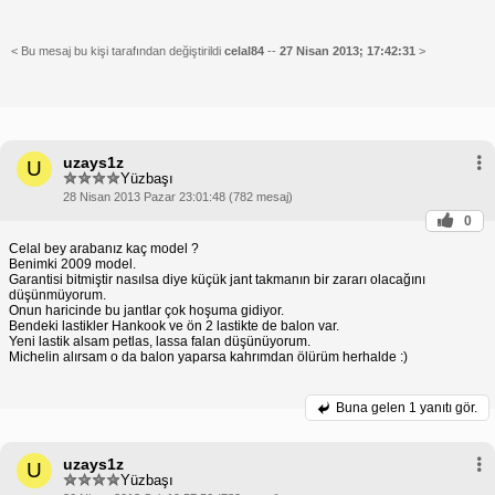
< Bu mesaj bu kişi tarafından değiştirildi
celal84
--
27 Nisan 2013; 17:42:31
>
uzays1z
U
Yüzbaşı
28 Nisan 2013 Pazar 23:01:48 (782 mesaj)
0
Celal bey arabanız kaç model ?
Benimki 2009 model.
Garantisi bitmiştir nasılsa diye küçük jant takmanın bir zararı olacağını
düşünmüyorum.
Onun haricinde bu jantlar çok hoşuma gidiyor.
Bendeki lastikler Hankook ve ön 2 lastikte de balon var.
Yeni lastik alsam petlas, lassa falan düşünüyorum.
Michelin alırsam o da balon yaparsa kahrımdan ölürüm herhalde :)
Buna gelen
1 yanıtı gör.
uzays1z
U
Yüzbaşı