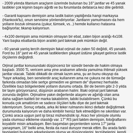
- 2009 yılında titanium araçların üzerinde bulunan bu 16" jantlar ve 45 yanak
lastikler çok kişinin başını ağrıttı ve bu forumlarda defalarca kez dile getirildi.
- Garanti kapsamı demişsin ama lastik balon yaptığında hangi markaysa
(Hankook'tu), onun servisine yönlendiriyorlar. Jantların yamulmasını da hem
yolların bozuk olmasına (çukur, tümsek, vs...) hemde kullanıcı hatasına
bağlıyorlar, tıkanıp kalıyorsun.
- 4x100 demişsin ama mümkün olmayan bir ebat, zaten bijon aralığı 4x108.
Yani başka ebatlarda bijon aralıklı jant takmak pek mümkün değil.
- 60 yanak yanlış tercih demişsin fakat orjinali de zaten 50 değildi, 45 yanaktı.
Ford bu 16" jant ve 45 yanak lastiklerden şikayet üstüne şikayet gelince lastik
ölçülerini değiştirdi.
Orjinal jantlar konusundaki düşünceniz bir süredir bende de hakim olmaya
başladı. 3500 TL vericem ama yine arabamın altında yamulma ihtimali yüksek
jantlar olacak. Tabiki dikkatli de olmak lazım ama, şu an bunu okuyup da
"hayır arkadaş, ben senelerdir araç kullanırım ama ne çukura ne de tümseğe
farkında olmadan bile sertçe girmedim ve girmem de" diyemez herhalde.
Özellikle bazı bölgelerdeki yolların durumu ortada. Bir de benim gibi 2-3 yılda
bir tayin görüyorsanız, düşünün arabanın halini. İllaki orjinal jant takmak
zorunda değilim. Orjinaline yakın değerlerde alaşımı ve ağırlığı olan ama
daha sağlam kaliteli bir marka takabilirim, tabiki bulabilirsem. Çünkü bu
konuda çok amatörüm ve sadece ölçüleri tuttu diye de jant takmak
istemiyorum. Sonuç ortada, arka iki teker rulmanını ikinci defadır değiştirmek
durumunda kalıyorum ve daha kimbilir henüz fark etmediğim ne sıkıntıları var.
Çünkü araca uygun jant işi biraz mühendislik işi. Aracı her yönüyle olumlu
yada olumsuz etkileme olasılığı var. 17" RS jant taktım demişsin, fotoğraflarını
koyabilir misin arkadaşım. Ben başımdan geçenlerden sonra 17" janta
yanaşmam, 16" belki ama, fiesta da nasıl duruyor merak ettim. Bu arada farklı
tavsiyeleri bulunan arkadaşlarım olursa ve düşüncelerini, tecrübelerini, kendi