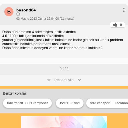
basond84
B
Er
03 Mayıs 2013 Cuma 12:04:00 (11 mesaj)
0
Daha dün aracıma 4 adet mişlen lastik taktırdım
4 ü 1100 tl tuttu jantlarımıda düzelttirdim
yanları güçlendirilmiş lastik taktım bakalım ne kadar gidicek bu kronik problem
canımı sıktı bakalım performans nasıl olacak.
Daha önce michelin deneyen var mı ne kadar memnun kaldınız?
0,423
Reklamı Atla
Benzer konular:
ford transit 330 s kamyonet
focus 1.6 tdci
ford ecosport 1.0 ecoboo