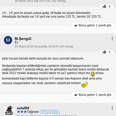
30 Nisan 2013 Salı 19:57:56 (782 mesaj)
0
14' - 15' jant mı alsam yoksa gidip 16'lastik mi alsam bilemedim.
Arkadaşta da fiesta var 14' jant var ona lassa 120 TL, benim 16' 220 TL..
Buna gelen
1 yanıtı gör.
M.Şengül
M
Er
01 Mayıs 2013 Çarşamba 15:03:47 (10 mesaj)
0
peki hocam bende farklı konuda bir soru sormak istiyorum..
fiestamda kapıları kilitlediğimde camların otomatik kapanmasını nasıl
sağlayabilirim ? aslında bikaç yer ile görüştüm bazıları bana modül takılacak
dedi 2012 model arabaya modül takılır mı ya? şahinci miyiz biz
kimisi
kumandada kapı kilitleme tuşuna 4-5 saniye bas kapanır dedi ama yine
sonuca ulaşamadım var mıdır yardımcı olabilicek birilerii
Buna gelen
1 yanıtı gör.
celal84
Teğmen
Konu Sahibi
01 Mayıs 2013 Çarşamba 17:34:22 (132 mesaj)