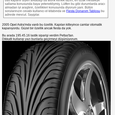
bas kapanır diyen arkadaşı da tebrik etmek lazım, en uzak mesafeye
sallama konusunda baya yetenekliymiş. Lütfen bu gibi durumlarda aracı
almadan iyi araştırın, özellikleri konusunda diyorum yani. Bütün
sorularınızın cevabı kullanıcı el kitabında ve
Fiesta Donanım Tablosu
bu
adreste mevcut. Saygılar.
2005 Opel Astra'mda vardı bu özellik. Kapıları kitleyince camlar otomatik
kapanıyordu. Güzel bir özellik ancak fiesta da yok.
Bu arada 195.45.16 lastik siparişi verdim Petlas'tan.
Dikkatli kullanıp yazı bunlarla geçirmeyi düşünüyorum.