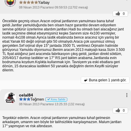
Yarbay
08 Nisan 2013 Pazartesi 09:59:53 (11702 mesaj)
0
Öncelikle geçmiş olsun.Aracın orjinal jantlarının yamulması bana tuhaf
geldi.Jantlar yamulduğunda ben olsam hazır garantisi devam ediyorken
servise götürür üzerlerine atardım jantları.Hadi bu olmadı bari alacağınız jant
lastik seçimine dikkat etseymişsiniz keşke.Sanırım size 4x100 vermişler,
normali 4x108 olmalı.Ayrıca lastik ebatınızda bence aracınız için yanlış bir
ebat.Yanak 60 değil orjinali gibi 50 olmalıydı.Araca çok uyumsuz olmuş
gerçekten.Sırf orjinal diye 15'' jantada 3500 TL verilmez.Orjinalin halinide
görüyoruz.Yamuldu diyorsunuz.Benim aracım 2013 makyajlı kasa.Sizin 3.500
TL fiyat aldığınız jant aracımda fabrikasyon çıkış geldi, jantları direkt söktüm,
205/40/17 dunlop lastikler ve 17'' RS jant taktım arabama.Jantlarıda evin
bodrumuna koydum.Kışlıkta kullanmak için. Tavsiyem ya eski ebatlara geri
dönün, 15 duracaksa lastikleri 50 yanakla değiştirin derim.Keyifli sürüşler
dilerim.
Buna gelen
1 yanıtı gör.
celal84
Teğmen
Konu Sahibi
08 Nisan 2013 Pazartesi 13:25:33 (132 mesaj)
0
Teşekkür ederim. Aracın orjinal jantlarının yamulması tuhaf gelmesin
arkadaşım, umarım sen böyle bir talihsizlikle karşılaşmazsın. Malum jantları
17" yapmışsın ve risk altındasın.