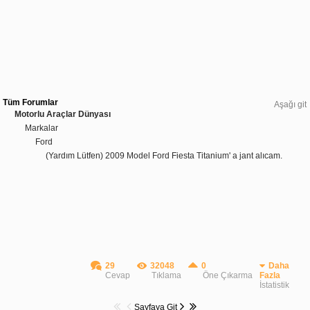
Tüm Forumlar
Aşağı git
Motorlu Araçlar Dünyası
Markalar
Ford
(Yardım Lütfen) 2009 Model Ford Fiesta Titanium' a jant alıcam.
29
32048
0
Daha
Cevap
Tıklama
Öne Çıkarma
Fazla
İstatistik
Sayfaya Git