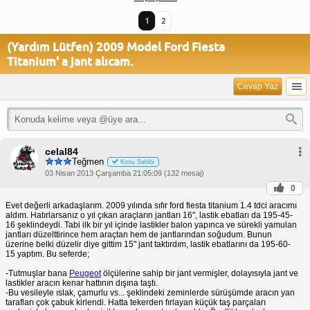
1
2
(Yardım Lütfen) 2009 Model Ford Fiesta
Titanium' a jant alıcam.
Cevap Yaz
celal84
Teğmen
Konu Sahibi
03 Nisan 2013 Çarşamba 21:05:09 (132 mesaj)
0
Evet değerli arkadaşlarım. 2009 yılında sıfır ford fiesta titanium 1.4 tdci aracımı
aldım. Hatırlarsanız o yıl çıkan araçların jantları 16", lastik ebatları da 195-45-
16 şeklindeydi. Tabi ilk bir yıl içinde lastikler balon yapınca ve sürekli yamulan
jantları düzelttirince hem araçtan hem de jantlarından soğudum. Bunun
üzerine belki düzelir diye gittim 15" jant taktırdım, lastik ebatlarını da 195-60-
15 yaptım. Bu seferde;
-Tutmuşlar bana
Peugeot
ölçülerine sahip bir jant vermişler, dolayısıyla jant ve
lastikler aracın kenar hattının dışına taştı.
-Bu vesileyle ıslak, çamurlu vs... şeklindeki zeminlerde sürüşümde aracın yan
tarafları çok çabuk kirlendi. Hatta tekerden fırlayan küçük taş parçaları