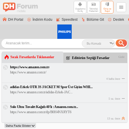
Uygulama
Teknoloji
Giriş ve
ile Aç
Haberleri
Kayıt
DH Portal
İndirim Kodu
Speedtest
Bölüme Git
Destek
Sıcak Fırsatlarda Tıklananlar
Gizle
Editörün Seçtiği Fırsatlar
https://www.amazon.com.tr/
https://www.amazon.com.tr/
4 hafta önce
adidas Erkek OTR 3S JACKET M Spor Üst Giyim WHI...
https://www.amazon.com.tr/adidas-Erkek-JAC...
5 sa. önce
Solo Ultra Tuvalet Kağıdı 40'lı : Amazon.com.tr...
https://www.amazon.com.tr/dp/B0H4NXRYT6
13 sa. önce