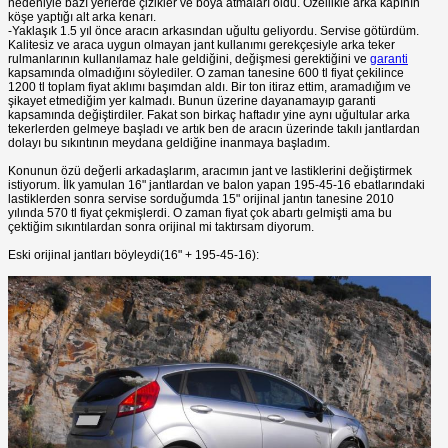
nedeniyle bazı yerlerde çizikler ve boya atmaları oldu. Özellikle arka kapının
köşe yaptığı alt arka kenarı.
-Yaklaşık 1.5 yıl önce aracın arkasından uğultu geliyordu. Servise götürdüm.
Kalitesiz ve araca uygun olmayan jant kullanımı gerekçesiyle arka teker
rulmanlarının kullanılamaz hale geldiğini, değişmesi gerektiğini ve
garanti
kapsamında olmadığını söylediler. O zaman tanesine 600 tl fiyat çekilince
1200 tl toplam fiyat aklımı başımdan aldı. Bir ton itiraz ettim, aramadığım ve
şikayet etmediğim yer kalmadı. Bunun üzerine dayanamayıp garanti
kapsamında değiştirdiler. Fakat son birkaç haftadır yine aynı uğultular arka
tekerlerden gelmeye başladı ve artık ben de aracın üzerinde takılı jantlardan
dolayı bu sıkıntının meydana geldiğine inanmaya başladım.
Konunun özü değerli arkadaşlarım, aracımın jant ve lastiklerini değiştirmek
istiyorum. İlk yamulan 16" jantlardan ve balon yapan 195-45-16 ebatlarındaki
lastiklerden sonra servise sorduğumda 15" orijinal jantın tanesine 2010
yılında 570 tl fiyat çekmişlerdi. O zaman fiyat çok abartı gelmişti ama bu
çektiğim sıkıntılardan sonra orijinal mi taktırsam diyorum.
Eski orijinal jantları böyleydi(16" + 195-45-16):