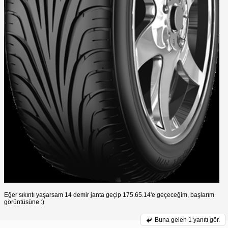
Eğer sıkıntı yaşarsam 14 demir janta geçip 175.65.14'e geçeceğim, başlarım
görüntüsüne :)
Buna gelen
1 yanıtı gör.