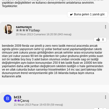
yaptıkları değişiklikleri ve kullanıcı deneyimlerini anlatırlarsa sevinirim.
Teşekkürler.
Buna gelen
1 yanıtı gör.
samurayx
Yüzbaşı
20 Nisan 2013 Cumartesi 16:20:58 (843 mesaj)
0
bendede 2009 fiesta var pirelli p zero nero lastik mevcut aracımda ancak
agrıda görev yapıyorum sehir içi yollar berbat surat yapılamadığından sıkıntı
olmuyor pek cukura yavas girildiğinden ancak sehirler arası erzuruma kadar
olan yol cukur yuvası 90 km ile giderken bir çukur grubuna girdim yolda suan
sol ön lastikte boy boy 3 adet balon olusmus ondan oncede sag on lastiği
değiştirmiştim aynı balon konusundan 250 tl tek lastik fiyatı ve 10000 km bile
yapmadım daha artık jantları değiştircem sıkıldım lastiğin o hale gelmesinden
ve en ufak cukurda butun sarsıntıyı hissetmekten 14 inc sac jant takmayı bile
dusunuyorum trend versiyonlarınki gibi 16 lıklarıda batıya tayin olunca
kullanırım artık
bt13
B
Çavuş
21 Nisan 2013 Pazar 19:43:59 (59 mesaj)