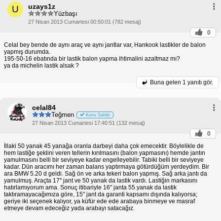
uzays1z
U
Yüzbaşı
27 Nisan 2013 Cumartesi 00:50:01 (782 mesaj)
0
Celal bey bende de aynı araç ve aynı jantlar var, Hankook lastikler de balon
yapmış durumda.
195-50-16 ebatında bir lastik balon yapma ihtimalini azaltmaz mı?
ya da michelin lastik alsak ?
Buna gelen
1 yanıtı gör.
celal84
Teğmen
Konu Sahibi
27 Nisan 2013 Cumartesi 17:40:51 (132 mesaj)
0
İllaki 50 yanak 45 yanağa oranla darbeyi daha çok emecektir. Böylelikle de
hem lastiğe şeklini veren tellerin kırılmasını (balon yapmasını) hemde jantın
yamulmasını belli bir seviyeye kadar engelleyebilir. Tabiki belli bir seviyeye
kadar. Dün aracımı her zaman balans yaptırmaya götürdüğüm yerdeydim. Bir
ara BMW 5.20 d geldi. Sağ ön ve arka tekeri balon yapmış. Sağ arka jantı da
yamulmuş. Araçta 17" jant ve 50 yanak da lastik vardı. Lastiğin markasını
hatırlamıyorum ama. Sonuç itibariyle 16" janta 55 yanak da lastik
taktıramayacağımıza göre, 15" jant da garanti kapsamı dışında kalıyorsa;
geriye iki seçenek kalıyor, ya küfür ede ede arabaya binmeye ve masraf
etmeye devam edeceğiz yada arabayı satacağız.