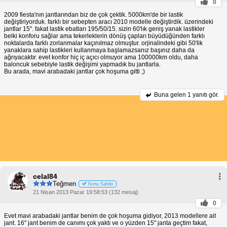
0
2009 fiesta'nın jantlarından biz de çok çektik. 5000km'de bir lastik
değiştiriyorduk. farklı bir sebepten aracı 2010 modelle değiştirdik. üzerindeki
jantlar 15". fakat lastik ebatları 195/50/15. sizin 60'lık geniş yanak lastikler
belki konforu sağlar ama tekerleklerin dönüş çapları büyüdüğünden farklı
noktalarda farklı zorlanmalar kaçınılmaz olmuştur. orjinalindeki gibi 50'lik
yanaklara sahip lastikleri kullanmaya başlamazsanız başınız daha da
ağrıyacaktır. evet konfor hiç iç açıcı olmuyor ama 100000km oldu, daha
baloncuk sebebiyle lastik değişimi yapmadık bu jantlarla.
Bu arada, mavi arabadaki jantlar çok hoşuma gitti ;)
Buna gelen
1 yanıtı gör.
celal84
Teğmen
Konu Sahibi
21 Nisan 2013 Pazar 19:58:53 (132 mesaj)
0
Evet mavi arabadaki jantlar benim de çok hoşuma gidiyor, 2013 modellere ait
jant. 16" jant benim de canımı çok yaktı ve o yüzden 15" janta geçtim fakat,