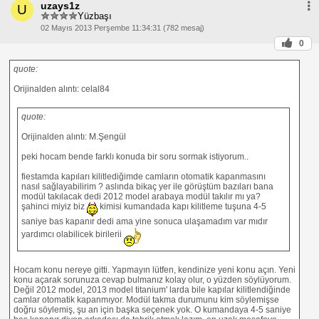
uzays1z
U
Yüzbaşı
02 Mayıs 2013 Perşembe 11:34:31 (782 mesaj)
0
quote:
Orijinalden alıntı: celal84
quote:
Orijinalden alıntı: M.Şengül
peki hocam bende farklı konuda bir soru sormak istiyorum..
fiestamda kapıları kilitlediğimde camların otomatik kapanmasını
nasıl sağlayabilirim ? aslında bikaç yer ile görüştüm bazıları bana
modül takılacak dedi 2012 model arabaya modül takılır mı ya?
şahinci miyiz biz
kimisi kumandada kapı kilitleme tuşuna 4-5
saniye bas kapanır dedi ama yine sonuca ulaşamadım var mıdır
yardımcı olabilicek birilerii
Hocam konu nereye gitti. Yapmayın lütfen, kendinize yeni konu açın. Yeni
konu açarak sorunuza cevap bulmanız kolay olur, o yüzden söylüyorum.
Değil 2012 model, 2013 model titanium' larda bile kapılar kilitlendiğinde
camlar otomatik kapanmıyor. Modül takma durumunu kim söylemişse
doğru söylemiş, şu an için başka seçenek yok. O kumandaya 4-5 saniye