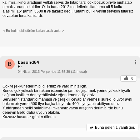
kalirmis. ikinci aradigim yetkili servis de hitap tarzi cok bozuk biriyle muhatap
olmak zorunda kaldim. O da bana 2012 modellerin titaniuma ait 5 kollu
alasimli 15" jantini 3500 tl ye takariz dedi. Kafami bu iki yetkili servisin tutarsiz
cevaplari fena karistirdi.
< Bu ileti mobil sürüm kullanılarak atıldı >
basond84
B
Er
04 Nisan 2013 Perşembe 11:55:39 (11 mesaj)
0
Çok teşekkür ederim bilgileriniz ve yardımınız için,
Bence çok yüksek bir rakam istemişler jantı değiştirmek yerine yüksek fiyatlı
sağlam lastikler deneyebilirsiniz eğer denemediyseniz.
Serviserin standart olmaması ve çelişkili cevaplar vermesi sürekli oluyor aynı
bakımı bir yerde 500 tlye başka bir yerde 400 tl ye yaptırabiliyorsunuz.
Yurtdışından belki bulabilme imkanınız varsa araştırın derim birde bunu
deneyin Belki daha uygun olabilir.
Kazasız hasarsız günler dilerim...
Buna gelen
1 yanıtı gör.