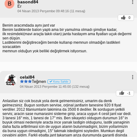
basond84
B
Er
04 Nisan 2013 Perşembe 09:48:16 (11 mesaj)
0
Benim aracımdada aynı jant var
Benim lastiklerde balon yaptı ama bir yamulma olmadı şimdiye kadar,
ilk resimdeki(mavi araçta takılı olan) janta hastayım ama fiyatları uçuk değermi
sen düşün.
Lastiklerimi değiştireceğim bende kullanıp memnun olmadığın lastikleri
soracaktım
memnun olduğun yok belliki değiştirmek istiyorsun.
celal84
Teğmen
Konu Sahibi
04 Nisan 2013 Perşembe 11:45:00 (132 mesaj)
-1
Anlasilan siz cok bozuk yola denk gelmemissiniz, umarim da denk
gelmezsiniz. Bugun sordum servise, orjinal jantlarin tanesine 920 tl fiyat
verdiler. 2012 titaniumlarin takimina da 3500 tl dediler. İlk sordugum yetkili
servis; aracin sase numarasini sisteme girip, araca uygun 4 cesit jant var dedi.
3 tanesi 16" mis, 1 tanesi de 17" mis. Ben sikayetci oldugum durumun 16" in
buyuk olmasi nedeniyle aracta ince yanak lastigin oldugunu, lastik yanaginin
daha fazla arttirilmasi icin de uygun alanin bulunmadigini, bizim yollarimizin
da buna uygun olmadigini, 15" takmak istedigimi soyledim. Mumkun degil
cevabini aldim. Farkli ebatta jant takarsam ariza durumunda garanti disinda