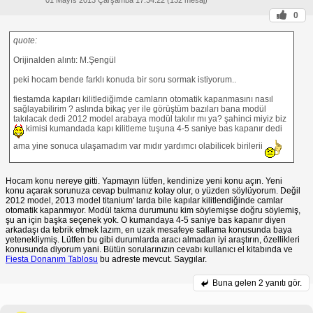
0
quote:
Orijinalden alıntı: M.Şengül
peki hocam bende farklı konuda bir soru sormak istiyorum..
fiestamda kapıları kilitlediğimde camların otomatik kapanmasını nasıl
sağlayabilirim ? aslında bikaç yer ile görüştüm bazıları bana modül
takılacak dedi 2012 model arabaya modül takılır mı ya? şahinci miyiz biz
kimisi kumandada kapı kilitleme tuşuna 4-5 saniye bas kapanır dedi
ama yine sonuca ulaşamadım var mıdır yardımcı olabilicek birilerii
Hocam konu nereye gitti. Yapmayın lütfen, kendinize yeni konu açın. Yeni
konu açarak sorunuza cevap bulmanız kolay olur, o yüzden söylüyorum. Değil
2012 model, 2013 model titanium' larda bile kapılar kilitlendiğinde camlar
otomatik kapanmıyor. Modül takma durumunu kim söylemişse doğru söylemiş,
şu an için başka seçenek yok. O kumandaya 4-5 saniye bas kapanır diyen
arkadaşı da tebrik etmek lazım, en uzak mesafeye sallama konusunda baya
yetenekliymiş. Lütfen bu gibi durumlarda aracı almadan iyi araştırın, özellikleri
konusunda diyorum yani. Bütün sorularınızın cevabı kullanıcı el kitabında ve
Fiesta Donanım Tablosu
bu adreste mevcut. Saygılar.
Buna gelen
2 yanıtı gör.