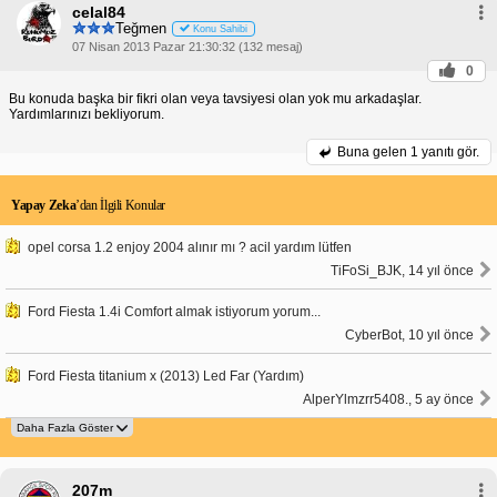
celal84
Teğmen
Konu Sahibi
07 Nisan 2013 Pazar 21:30:32 (132 mesaj)
0
Bu konuda başka bir fikri olan veya tavsiyesi olan yok mu arkadaşlar.
Yardımlarınızı bekliyorum.
Buna gelen
1 yanıtı gör.
Yapay Zeka
’dan İlgili Konular
opel corsa 1.2 enjoy 2004 alınır mı ? acil yardım lütfen
TiFoSi_BJK, 14 yıl önce
Ford Fiesta 1.4i Comfort almak istiyorum yorum...
CyberBot, 10 yıl önce
Ford Fiesta titanium x (2013) Led Far (Yardım)
AlperYlmzrr5408., 5 ay önce
207m