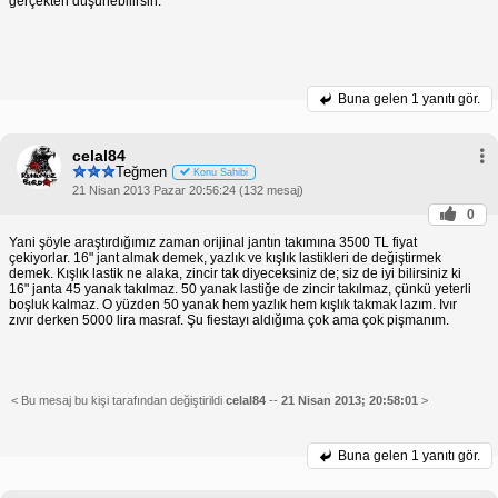
gerçekten düşünebilirsin.
Buna gelen
1 yanıtı gör.
celal84
Teğmen
Konu Sahibi
21 Nisan 2013 Pazar 20:56:24 (132 mesaj)
0
Yani şöyle araştırdığımız zaman orijinal jantın takımına 3500 TL fiyat
çekiyorlar. 16" jant almak demek, yazlık ve kışlık lastikleri de değiştirmek
demek. Kışlık lastik ne alaka, zincir tak diyeceksiniz de; siz de iyi bilirsiniz ki
16" janta 45 yanak takılmaz. 50 yanak lastiğe de zincir takılmaz, çünkü yeterli
boşluk kalmaz. O yüzden 50 yanak hem yazlık hem kışlık takmak lazım. Ivır
zıvır derken 5000 lira masraf. Şu fiestayı aldığıma çok ama çok pişmanım.
< Bu mesaj bu kişi tarafından değiştirildi
celal84
--
21 Nisan 2013; 20:58:01
>
Buna gelen
1 yanıtı gör.