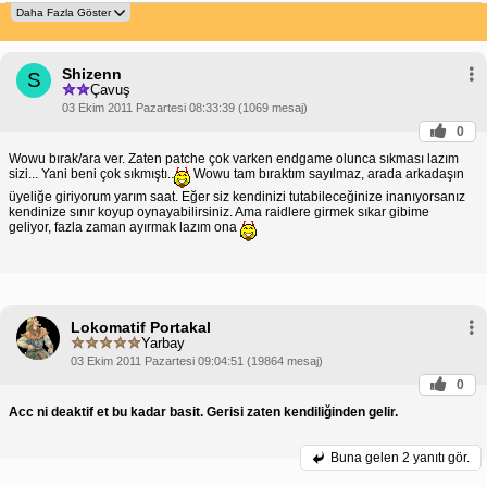
Shizenn
S
Çavuş
03 Ekim 2011 Pazartesi 08:33:39 (1069 mesaj)
0
Wowu bırak/ara ver. Zaten patche çok varken endgame olunca sıkması lazım
sizi... Yani beni çok sıkmıştı..
Wowu tam bıraktım sayılmaz, arada arkadaşın
üyeliğe giriyorum yarım saat. Eğer siz kendinizi tutabileceğinize inanıyorsanız
kendinize sınır koyup oynayabilirsiniz. Ama raidlere girmek sıkar gibime
geliyor, fazla zaman ayırmak lazım ona
Lokomatif Portakal
Yarbay
03 Ekim 2011 Pazartesi 09:04:51 (19864 mesaj)
0
Acc ni deaktif et bu kadar basit. Gerisi zaten kendiliğinden gelir.
Buna gelen
2 yanıtı gör.