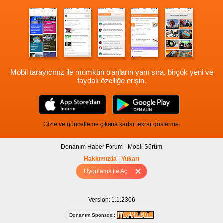
Mobil tarayıcınız ile mümkün olanların yanı sıra, birçok yeni ve
faydalı özelliğe erişin.
Gizle ve güncelleme çıkana kadar tekrar gösterme.
Donanım Haber Forum - Mobil Sürüm
Hakkımızda
|
Yukarı
Uygulama ile Aç
Tam sürüm için Tıklayınız
Version: 1.1.2306
Donanım Sponsoru: