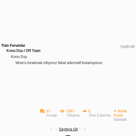
Tüm Forumlar
Aşağı git
Konu Dışı / Off Topic
Konu Dışı
Wow'u bırakmak istiyoruz fakat alternatif bulamıyoruz
17
1267
0
Daha
Cevap
Tıklama
Öne Çıkarma
Fazla
İstatistik
Sayfaya Git