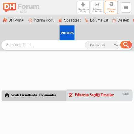
Uygulama
Teknoloji
Giriş ve
ile Aç
Haberleri
Kayıt
DH Portal
İndirim Kodu
Speedtest
Bölüme Git
Destek
Gizle
Editörün Seçtiği Fırsatlar
Sıcak Fırsatlarda Tıklananlar