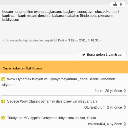
0
hocam hangi online oyuna başlarsanız başlayın sonuç aynı olucak.Kendimi
kaptırcam kaptırmıcam dersin bi bakarsın sabahın 5inde boss çıkmasını
bekliyosun
< Bu mesaj bu kişi tarafından değiştirildi
Doit
--
3 Ekim 2011; 4:10:31
>
Buna gelen
1 yanıtı gör.
Yapay Zeka
’dan İlgili Konular
WoW Oynamak İsteyen ve Oynayamayanlara , Yada Bende Denemek
İstiyorum
femre, 20 yıl önce
Sadece Wow Classic oynamak diye bişey var mı şuanda ?
OturanDürüm, 2 yıl önce
Türkiye’de 5G Hype’ı: Gerçekten İhtiyacımız mı Var, Yoksa
eskimo404, 4 ay önce