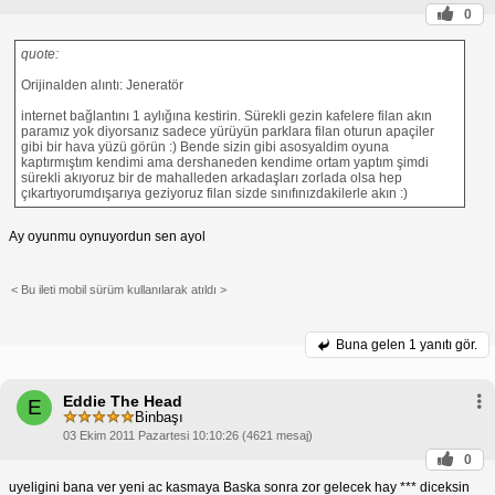
0
quote:
Orijinalden alıntı: Jeneratör
internet bağlantını 1 aylığına kestirin. Sürekli gezin kafelere filan akın
paramız yok diyorsanız sadece yürüyün parklara filan oturun apaçiler
gibi bir hava yüzü görün :) Bende sizin gibi asosyaldim oyuna
kaptırmıştım kendimi ama dershaneden kendime ortam yaptım şimdi
sürekli akıyoruz bir de mahalleden arkadaşları zorlada olsa hep
çıkartıyorumdışarıya geziyoruz filan sizde sınıfınızdakilerle akın :)
Ay oyunmu oynuyordun sen ayol
< Bu ileti mobil sürüm kullanılarak atıldı >
Buna gelen
1 yanıtı gör.
Eddie The Head
E
Binbaşı
03 Ekim 2011 Pazartesi 10:10:26 (4621 mesaj)
0
uyeligini bana ver yeni ac kasmaya Baska sonra zor gelecek hay *** diceksin