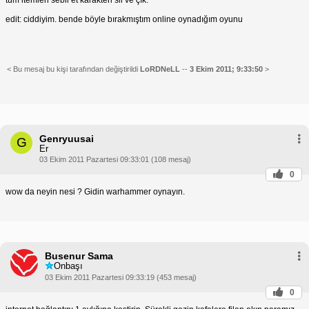
edit: ciddiyim. bende böyle bırakmıştım online oynadığım oyunu
< Bu mesaj bu kişi tarafından değiştirildi
LoRDNeLL
--
3 Ekim 2011; 9:33:50
>
Genryuusai
G
Er
03 Ekim 2011 Pazartesi 09:33:01 (108 mesaj)
0
wow da neyin nesi ? Gidin warhammer oynayın.
Busenur Sama
Onbaşı
03 Ekim 2011 Pazartesi 09:33:19 (453 mesaj)
0