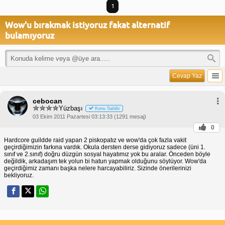
1
Wow'u bırakmak istiyoruz fakat alternatif
bulamıyoruz
Cevap Yaz
cebocan
Yüzbaşı
Konu Sahibi
03 Ekim 2011 Pazartesi 03:13:33 (1291 mesaj)
0
Hardcore guildde raid yapan 2 piskopatız ve wow'da çok fazla vakit
geçirdiğimizin farkına vardık. Okula dersten derse gidiyoruz sadece (üni 1.
sınıf ve 2.sınıf) doğru düzgün sosyal hayatımız yok bu aralar. Önceden böyle
değildik, arkadaşım tek yolun bi hatun yapmak olduğunu söylüyor. Wow'da
geçirdiğimiz zamanı başka nelere harcayabiliriz. Sizinde önerilerinizi
bekliyoruz.