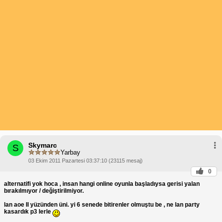
Skymarc
S
Yarbay
03 Ekim 2011 Pazartesi 03:37:10 (23115 mesaj)
0
alternatifi yok hoca , insan hangi online oyunla başladıysa gerisi yalan
bırakılmıyor / değiştirilmiyor.
lan aoe II yüzünden üni. yi 6 senede bitirenler olmuştu be , ne lan party
kasardık p3 lerle