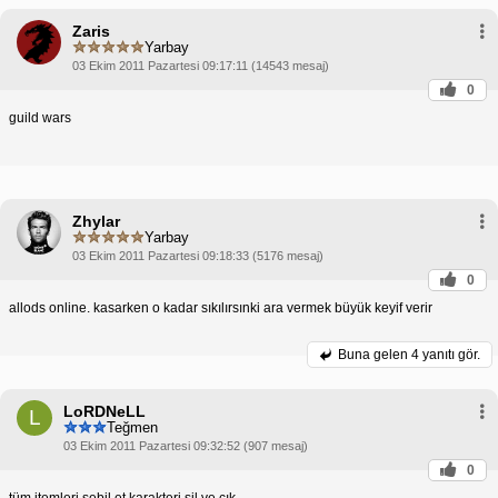
Zaris
Yarbay
03 Ekim 2011 Pazartesi 09:17:11 (14543 mesaj)
0
guild wars
Zhylar
Yarbay
03 Ekim 2011 Pazartesi 09:18:33 (5176 mesaj)
0
allods online. kasarken o kadar sıkılırsınki ara vermek büyük keyif verir
Buna gelen
4 yanıtı gör.
LoRDNeLL
L
Teğmen
03 Ekim 2011 Pazartesi 09:32:52 (907 mesaj)
0
tüm itemleri sebil et karakteri sil ve çık.