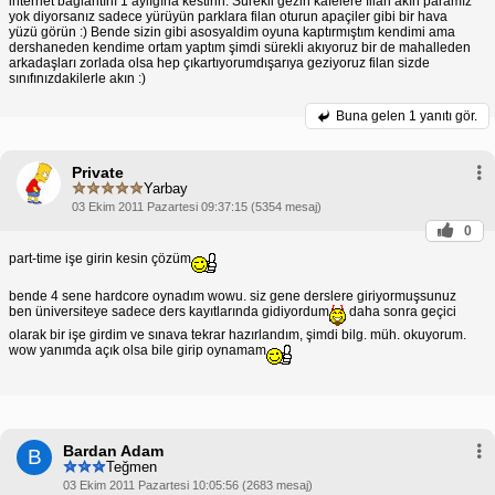
internet bağlantını 1 aylığına kestirin. Sürekli gezin kafelere filan akın paramız
yok diyorsanız sadece yürüyün parklara filan oturun apaçiler gibi bir hava
yüzü görün :) Bende sizin gibi asosyaldim oyuna kaptırmıştım kendimi ama
dershaneden kendime ortam yaptım şimdi sürekli akıyoruz bir de mahalleden
arkadaşları zorlada olsa hep çıkartıyorumdışarıya geziyoruz filan sizde
sınıfınızdakilerle akın :)
Buna gelen
1 yanıtı gör.
Private
Yarbay
03 Ekim 2011 Pazartesi 09:37:15 (5354 mesaj)
0
part-time işe girin kesin çözüm
bende 4 sene hardcore oynadım wowu. siz gene derslere giriyormuşsunuz
ben üniversiteye sadece ders kayıtlarında gidiyordum
daha sonra geçici
olarak bir işe girdim ve sınava tekrar hazırlandım, şimdi bilg. müh. okuyorum.
wow yanımda açık olsa bile girip oynamam
Bardan Adam
B
Teğmen
03 Ekim 2011 Pazartesi 10:05:56 (2683 mesaj)