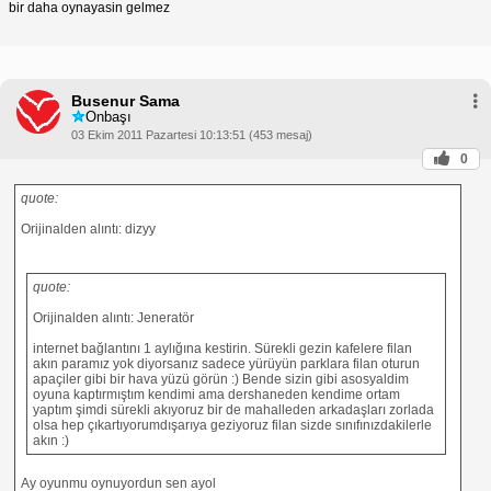
bir daha oynayasin gelmez
Busenur Sama
Onbaşı
03 Ekim 2011 Pazartesi 10:13:51 (453 mesaj)
0
quote:
Orijinalden alıntı: dizyy
quote:
Orijinalden alıntı: Jeneratör
internet bağlantını 1 aylığına kestirin. Sürekli gezin kafelere filan
akın paramız yok diyorsanız sadece yürüyün parklara filan oturun
apaçiler gibi bir hava yüzü görün :) Bende sizin gibi asosyaldim
oyuna kaptırmıştım kendimi ama dershaneden kendime ortam
yaptım şimdi sürekli akıyoruz bir de mahalleden arkadaşları zorlada
olsa hep çıkartıyorumdışarıya geziyoruz filan sizde sınıfınızdakilerle
akın :)
Ay oyunmu oynuyordun sen ayol