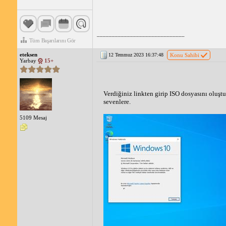
_____________________________
Tüm Başarılarını Gör
eteksen
12 Temmuz 2023 16:37:48
Konu Sahibi
Yarbay
15+
Verdiğiniz linkten girip ISO dosyasını oluş
sevenlere.
5109 Mesaj