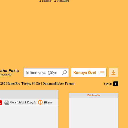
2 Misafir -
2 Masaüstü
aha Fazla
Konuya Özel
statistik
Favorilerime Ekle
208 Home/Pro Türkçe 64 Bit | DonanımHaber Forum
Sayfa:
1
Konuyu Açandan
Reklamlar
Popüler Mesajlar
Mesaj Linkini Kopyala
Şikayet
Linkli Mesajlar
Yazdır
E-Posta Aboneliği
Konuyu Gizle