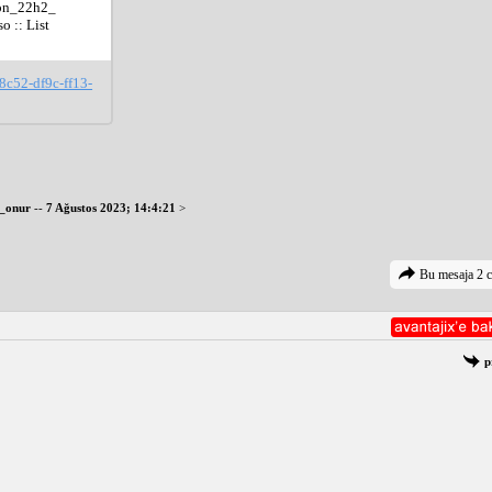
ion_22h2_
:: List 
-8c52-df9c-ff13-
_onur
--
7 Ağustos 2023; 14:4:21
>
Bu mesaja 2 c
p