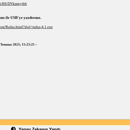
c/TcHS/DVkmny4tb
mı ile USB'ye yazdırınız.
com/Rufus.html?dwl=rufus-4.1.exe
 Temmuz 2023; 15:23:25
>
Yapay Zekanın Yanıtı