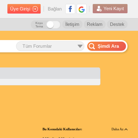
Yeni Kayıt
Üye Girişi
Bağlan
Koyu
İletişim
Reklam
Destek
Tema
Tüm Forumlar
Şimdi Ara
Bu Konudaki Kullanıcılar:
Daha Az