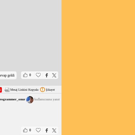
|
|
0
evap geldi
Mesaj Linkini Kopyala
Şikayet
rogrammer_onur
kullanıcısına yanıt
|
|
0