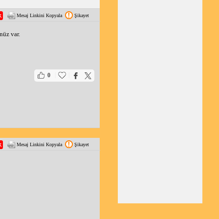
Mesaj Linkini Kopyala
Şikayet
nüz var.
|
|
0
Mesaj Linkini Kopyala
Şikayet