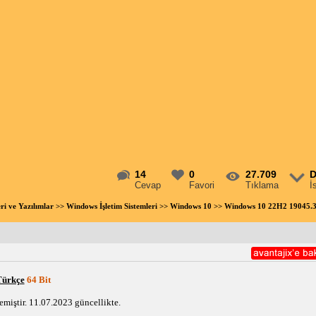
14
0
27.709
D
Cevap
Favori
Tıklama
İ
eri ve Yazılımlar
>>
Windows İşletim Sistemleri
>>
Windows 10
>> Windows 10 22H2 19045.3
Türkçe
 64 Bit
miştir. 11.07.2023 güncellikte.