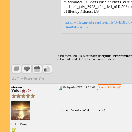
tr_windows_10_consumer_editions_vers
updated_july_2023_x64_dvd_f64b568a.iso 
of files by Microsoft®
https://files.rg-adguard.net/file/34b18bf6
344f84bd4362
< Bu mesaj bu kişi tarafından değiştirildi
programmer
< Bu ileti mini sürüm kullanılarak atıldı >
Tüm Başarılarını Gör
eteksen
07 Ağustos 2023 14:17:40
Konu Sahibi
Yarbay
15+
https://send.cm/xtrfaint5tx3
5109 Mesaj