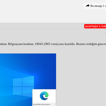
Bu mesaja 1 c
turdum. Bilgisayara kurdum. 19045.2965 versiyonu kuruldu. Benim verdiğim güncel y