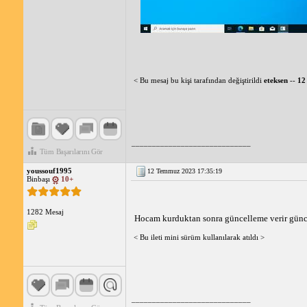
< Bu mesaj bu kişi tarafından değiştirildi
eteksen
--
12
_____________________________
Tüm Başarılarını Gör
youssouf1995
12 Temmuz 2023 17:35:19
Binbaşı
10+
1282 Mesaj
Hocam kurduktan sonra güncelleme verir günc
< Bu ileti mini sürüm kullanılarak atıldı >
_____________________________