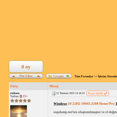
0 oy
Öne Çıkar
Cevapla
Tüm Forumlar
>>
İşletim Sisteml
Giriş
Mesaj
eteksen
12 Temmuz 2023 14:18:53
Konu Sahibi
Yarbay
15+
Windows
 10 22H2 19045.3208 Home/Pro 
uupdump.net'ten oluşturulmuştur ve el değme