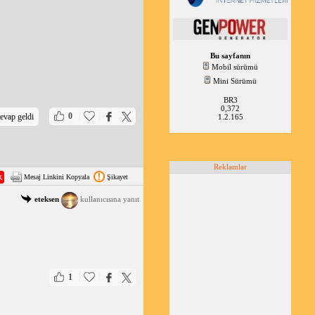
Bu sayfanın
Mobil sürümü
Mini Sürümü
BR3
0,372
|
|
0
evap geldi
1.2.165
Reklamlar
Mesaj Linkini Kopyala
Şikayet
eteksen
kullanıcısına yanıt
|
|
1