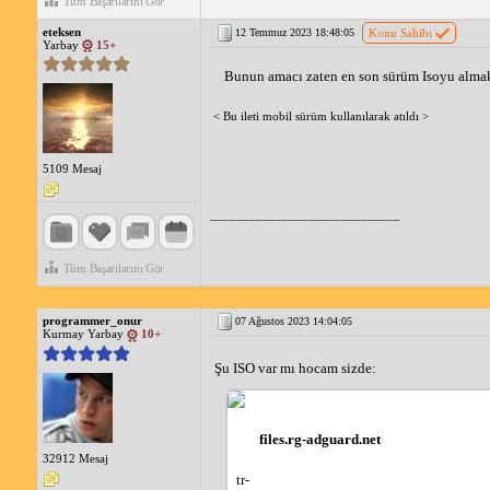
Tüm Başarılarını Gör
eteksen
12 Temmuz 2023 18:48:05
Konu Sahibi
Yarbay
15+
Bunun amacı zaten en son sürüm Isoyu almak
< Bu ileti mobil sürüm kullanılarak atıldı >
5109 Mesaj
_____________________________
Tüm Başarılarını Gör
programmer_onur
07 Ağustos 2023 14:04:05
Kurmay Yarbay
10+
Şu ISO var mı hocam sizde:
files.rg-adguard.net
32912 Mesaj
tr-