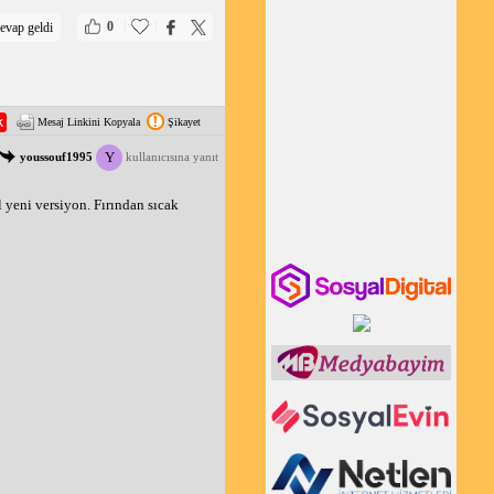
|
|
0
evap geldi
Mesaj Linkini Kopyala
Şikayet
Y
youssouf1995
kullanıcısına yanıt
eni versiyon. Fırından sıcak 