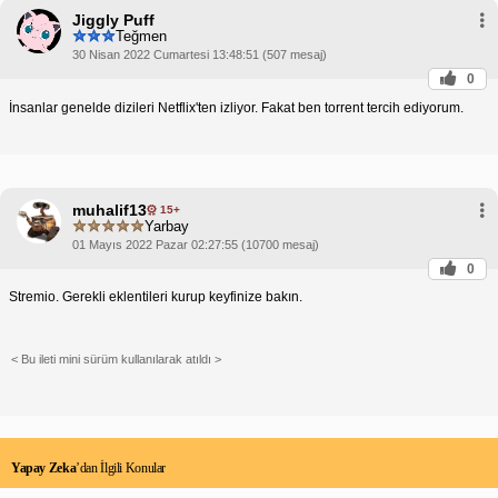
Jiggly Puff
Teğmen
30 Nisan 2022 Cumartesi 13:48:51 (507 mesaj)
0
İnsanlar genelde dizileri Netflix'ten izliyor. Fakat ben torrent tercih ediyorum.
muhalif13
15+
Yarbay
01 Mayıs 2022 Pazar 02:27:55 (10700 mesaj)
0
Stremio. Gerekli eklentileri kurup keyfinize bakın.
< Bu ileti mini sürüm kullanılarak atıldı >
Yapay Zeka
’dan İlgili Konular