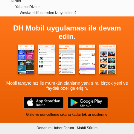
Diziler
Yabancı Diziler
Westworld'ü nereden izleyebilirim?
DH Mobil uygulaması ile devam
edin.
Mobil tarayıcınız ile mümkün olanların yanı sıra, birçok yeni ve
faydalı özelliğe erişin.
Gizle ve güncelleme çıkana kadar tekrar gösterme.
Donanım Haber Forum - Mobil Sürüm