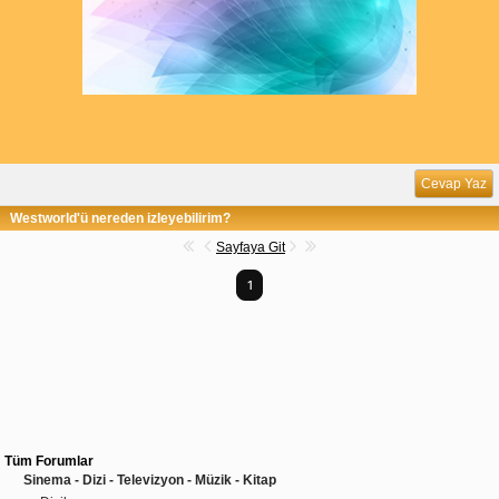
Cevap Yaz
Westworld'ü nereden izleyebilirim?
Sayfaya Git
1
Tüm Forumlar
Sinema - Dizi - Televizyon - Müzik - Kitap