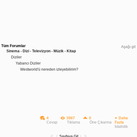
Tüm Forumlar
Aşağı git
Sinema - Dizi - Televizyon - Müzik - Kitap
Diziler
Yabancı Diziler
Westworld'ü nereden izleyebilirim?
4
3987
0
Daha
Cevap
Tıklama
Öne Çıkarma
Fazla
İstatistik
Sayfaya Git