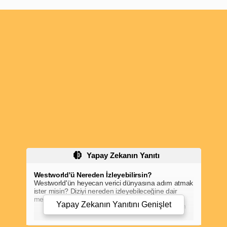
Yapay Zekanın Yanıtı
Westworld'ü Nereden İzleyebilirsin?
Westworld'ün heyecan verici dünyasına adım atmak
ister misin? Diziyi nereden izleyebileceğine dair
merak ediyorsan, işte ayrıntılı bir rehber:
Yapay Zekanın Yanıtını
Genişlet
HBO Max:
Westworld, ilk olarak HBO tarafından
yayınlandı ve şu anda HBO Max platformunda
izlenebilir.