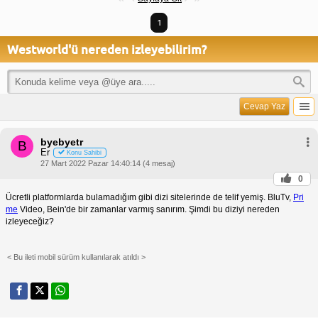
1
Westworld'ü nereden izleyebilirim?
Cevap Yaz
byebyetr
B
Er
Konu Sahibi
27 Mart 2022 Pazar 14:40:14 (4 mesaj)
0
Ücretli platformlarda bulamadığım gibi dizi sitelerinde de telif yemiş. BluTv,
Pri
me
Video, Bein'de bir zamanlar varmış sanırım. Şimdi bu diziyi nereden
izleyeceğiz?
< Bu ileti mobil sürüm kullanılarak atıldı >