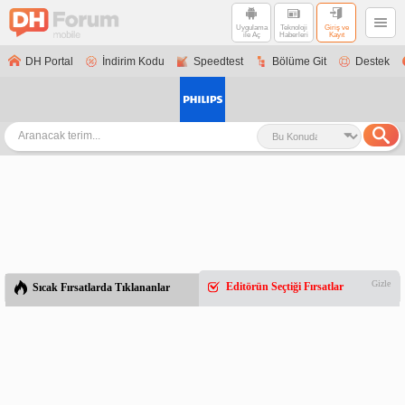
Uygulama
Teknoloji
Giriş ve
ile Aç
Haberleri
Kayıt
DH Portal
İndirim Kodu
Speedtest
Bölüme Git
Destek
Gizle
Editörün Seçtiği Fırsatlar
Sıcak Fırsatlarda Tıklananlar