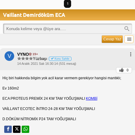
1
Vaillant Demirdöküm ECA
Cevap Yaz
VYNO
15+
V
Yüzbaşı
Konu Sahibi
14 Aralık 2021 Salı 16:30:14 (531 mesaj)
0
Hiç biri hakkında bilgim yok acil karar vermem gerekiyor hangisi mantıklı;
Ev 160m2
ECA PROTEUS PREMİX 24 KW TAM YOĞUŞMALI
KOMBİ
VAİLLANT ECOTEC İNTRO 24-28 KW TAM YOĞUŞMALI
D.DÖKÜM NİTROMİX P24 TAM YOĞUŞMALI