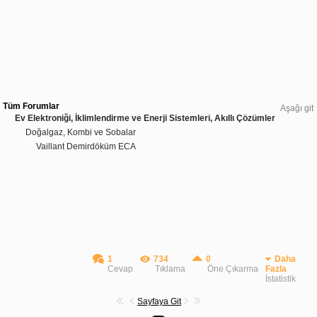
Tüm Forumlar
Aşağı git
Ev Elektroniği, İklimlendirme ve Enerji Sistemleri, Akıllı Çözümler
Doğalgaz, Kombi ve Sobalar
Vaillant Demirdöküm ECA
1
734
0
Daha
Cevap
Tıklama
Öne Çıkarma
Fazla
İstatistik
Sayfaya Git