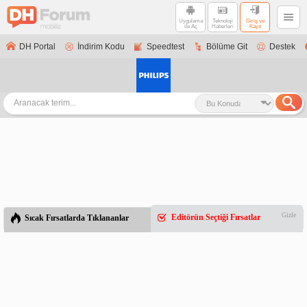
Uygulama
Teknoloji
Giriş ve
ile Aç
Haberleri
Kayıt
DH Portal
İndirim Kodu
Speedtest
Bölüme Git
Destek
Gizle
Editörün Seçtiği Fırsatlar
Sıcak Fırsatlarda Tıklananlar